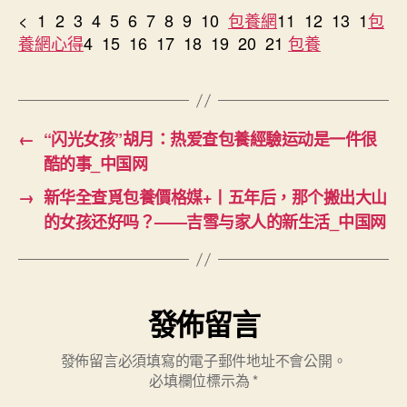
——
< 1 2 3 4 5 6 7 8 9 10
包養網
11 12 13 1
包
吉
養網心得
4 15 16 17 18 19 20 21
包養
雪
与
家
人
的
←
“闪光女孩”胡月：热爱查包養經驗运动是一件很
新
酷的事_中国网
生
活
→
新华全查覓包養價格媒+丨五年后，那个搬出大山
_
的女孩还好吗？——吉雪与家人的新生活_中国网
中
国
网〉
中
發佈留言
發佈留言必須填寫的電子郵件地址不會公開。
必填欄位標示為
*