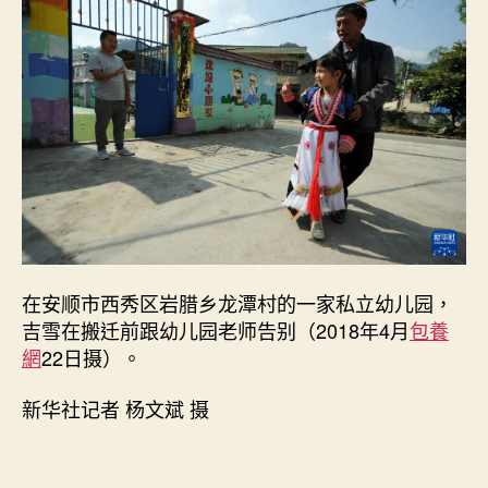
養
網
心
得
媒
+丨
五
年
后，
那
个
搬
出
在安顺市西秀区岩腊乡龙潭村的一家私立幼儿园，
大
吉雪在搬迁前跟幼儿园老师告别（2018年4月
包養
山
網
22日摄）。
的
女
新华社记者 杨文斌 摄
孩
还
好
吗？