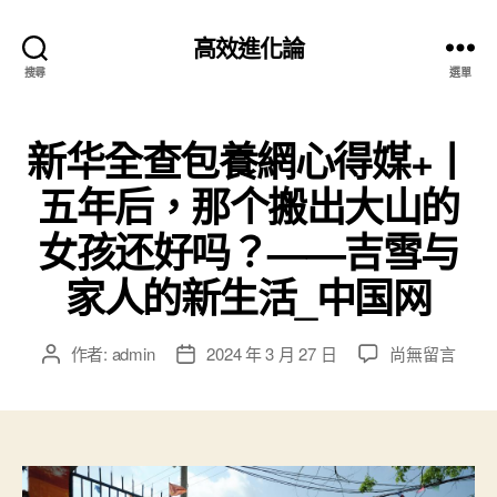
高效進化論
搜尋
選單
新华全查包養網心得媒+丨
五年后，那个搬出大山的
女孩还好吗？——吉雪与
家人的新生活_中国网
在
作者:
admin
2024 年 3 月 27 日
尚無留言
文
文
〈新
章
章
华
作
發
全
者
佈
查
日
包
期