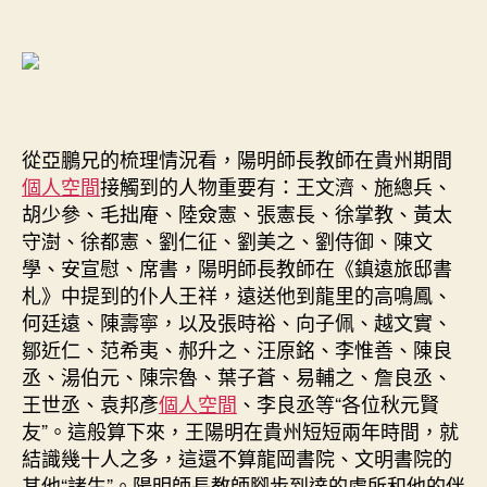
從亞鵬兄的梳理情況看，陽明師長教師在貴州期間
個人空間
接觸到的人物重要有：王文濟、施總兵、
胡少參、毛拙庵、陸僉憲、張憲長、徐掌教、黃太
守澍、徐都憲、劉仁征、劉美之、劉侍御、陳文
學、安宣慰、席書，陽明師長教師在《鎮遠旅邸書
札》中提到的仆人王祥，遠送他到龍里的高鳴鳳、
何廷遠、陳壽寧，以及張時裕、向子佩、越文實、
鄒近仁、范希夷、郝升之、汪原銘、李惟善、陳良
丞、湯伯元、陳宗魯、葉子蒼、易輔之、詹良丞、
王世丞、袁邦彥
個人空間
、李良丞等“各位秋元賢
友”。這般算下來，王陽明在貴州短短兩年時間，就
結識幾十人之多，這還不算龍岡書院、文明書院的
其他“諸生”。陽明師長教師腳步到達的處所和他的伴