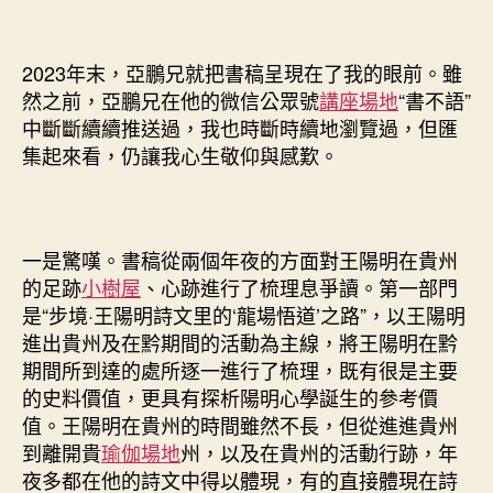
2023年末，亞鵬兄就把書稿呈現在了我的眼前。雖
然之前，亞鵬兄在他的微信公眾號
講座場地
“書不語”
中斷斷續續推送過，我也時斷時續地瀏覽過，但匯
集起來看，仍讓我心生敬仰與感歎。
一是驚嘆。書稿從兩個年夜的方面對王陽明在貴州
的足跡
小樹屋
、心跡進行了梳理息爭讀。第一部門
是“步境·王陽明詩文里的‘龍場悟道’之路”，以王陽明
進出貴州及在黔期間的活動為主線，將王陽明在黔
期間所到達的處所逐一進行了梳理，既有很是主要
的史料價值，更具有探析陽明心學誕生的參考價
值。王陽明在貴州的時間雖然不長，但從進進貴州
到離開貴
瑜伽場地
州，以及在貴州的活動行跡，年
夜多都在他的詩文中得以體現，有的直接體現在詩