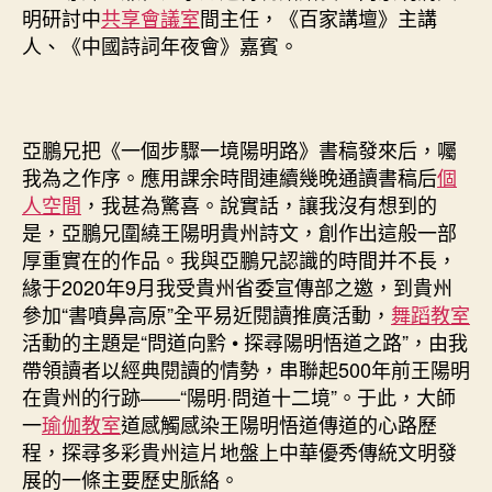
明研討中
共享會議室
間主任，《百家講壇》主講
人、《中國詩詞年夜會》嘉賓。
亞鵬兄把《一個步驟一境陽明路》書稿發來后，囑
我為之作序。應用課余時間連續幾晚通讀書稿后
個
人空間
，我甚為驚喜。說實話，讓我沒有想到的
是，亞鵬兄圍繞王陽明貴州詩文，創作出這般一部
厚重實在的作品。我與亞鵬兄認識的時間并不長，
緣于2020年9月我受貴州省委宣傳部之邀，到貴州
參加“書噴鼻高原”全平易近閱讀推廣活動，
舞蹈教室
活動的主題是“問道向黔 • 探尋陽明悟道之路”，由我
帶領讀者以經典閱讀的情勢，串聯起500年前王陽明
在貴州的行跡——“陽明·問道十二境”。于此，大師
一
瑜伽教室
道感觸感染王陽明悟道傳道的心路歷
程，探尋多彩貴州這片地盤上中華優秀傳統文明發
展的一條主要歷史脈絡。