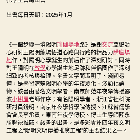
格
共
出書每日天期：2025年1月
享
空
間
李
《一個步驟一境陽明
瑜伽場地
路》是謝
交流
亞鵬潛
承
心研討王陽明龍場悟道心路與行路的精品力
講座場
貴
地
作，對陽明心學誕生的前后作了深刻研討，同時
陸
永
對王陽明在
教學
心學誕生地足跡和伴侶圈作了深刻
勝
細致的考核與梳理。全書文字簡潔明了、淺顯易
等
懂，是學習清楚陽明心學的年夜眾化、淺顯化讀
專
物。該書由著名文明學者、南京師范年夜學傳授酈
家
波
小樹屋
老師作序；有名陽明學者、浙江省社科院
推
研討員錢明，南京年夜學哲學院傳授、江蘇省儒學
薦！〉
會會長李承貴，東南年夜學傳授、博士生導師陸永
中
勝聯袂推薦。該書的出書，是多彩貴州四年夜文明
工程之“陽明文明傳播推廣工程”的主要結果之一。