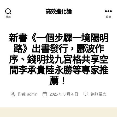
高效進化論
搜尋
選單
新書《一個步驟一境陽明
路》出書發行，酈波作
序、錢明找九宮格共享空
間李承貴陸永勝等專家推
薦！
在
作者:
admin
2025 年 3 月 4 日
尚無留言
文
文
〈新
章
章
書
作
發
《一
者
佈
個