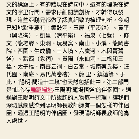
文的標題上，有的體現在詩句中，還有的埋躲在詩
文的字里行間，需求仔細閱讀剖析，才幹得以發
現。這些亞鵬兄都做了認真細致的梳理剖析，今朝
已知地點重要有：鐘鼓洞、玉屏（平溪館）、黃平
（興隆衛）、凱里（清平衛）、福泉（七盤）、修
文（龍場驛、東洞、玩易窩、南山、小溪、龍岡書
院、西園、生成橋、三人墳、六廣河、木閣箐舊
道）、黔西（象祠）、貴陽（來仙洞、二橋和三
橋、太子橋、南霽云祠、白云堂、城南蔡氏樓、汪
氏園、南庵、易氏萬卷樓）、龍 里、鎮遠等。于
此，“陽明·問道十二境”也天然包括此中。第二部門
是“此心存
舞蹈場地
·王陽明‘龍場悟道’的伴侶圈”，通
過對王陽明詩文中所說起的人物逐一梳理，讓我們
深切感觸感染到陽明師長教師擁有一個怎樣的伴侶
圈，通過王陽明的伴侶圈，發現陽明師長教師的為
人處世。