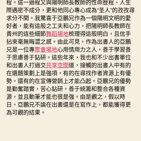
程。這一過程又與陽明師長教師的性命歷程、人生
際遇密不成分，更和他同心專心成為“圣人”的孜孜尋
求分不開。我驚喜于亞鵬兄作為一個陽明文明的愛
好者，能有這般之工夫和心力，把陽明師長教師在
貴州的這些細節
舞蹈場地
梳理得這般明白，且信手
拈來毫無晦澀之感。由此可見，作為出書人的亞鵬
兄是一位專
聚會場地
心用情用力之人，善于學習善
于思慮善于鉆研。這些年來，我也和不少出書單位
和出書人打過交
共享空間
道，接觸的出書人中有的
在選題策劃上是強項，有的在尋找作者資源上有優
勢，還有的在宣傳營銷上才能凸起。亞鵬兄的優勢
是勤奮踏實，苦心鉆研，善于統籌和整合各種資
源，並且動筆才能也很是強。由是觀之，假以時
日，亞鵬兄不論在出書還是在寫作上，都能獲得更
為可觀的結果。