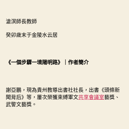
滄溟師長教師
癸卯歲末于金陵水云居
《一個步驟一境陽明路》｜作者簡介
謝亞鵬，現為貴州教導出書社社長，出書《頭條新
聞背后》等，屢次榮獲束縛軍文
共享會議室
藝獎、
武警文藝獎。