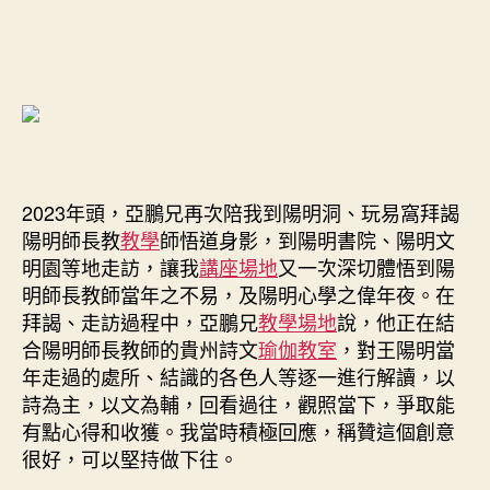
2023年頭，亞鵬兄再次陪我到陽明洞、玩易窩拜謁
陽明師長教
教學
師悟道身影，到陽明書院、陽明文
明園等地走訪，讓我
講座場地
又一次深切體悟到陽
明師長教師當年之不易，及陽明心學之偉年夜。在
拜謁、走訪過程中，亞鵬兄
教學場地
說，他正在結
合陽明師長教師的貴州詩文
瑜伽教室
，對王陽明當
年走過的處所、結識的各色人等逐一進行解讀，以
詩為主，以文為輔，回看過往，觀照當下，爭取能
有點心得和收獲。我當時積極回應，稱贊這個創意
很好，可以堅持做下往。