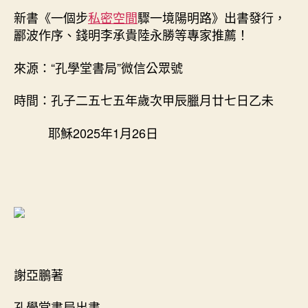
日
步
新書《一個步
私密空間
期
驟一境陽明路》出書發行，
驟
酈波作序、錢明李承貴陸永勝等專家推薦！
一
境
來源：“孔學堂書局”微信公眾號
陽
明
時間：孔子二五七五年歲次甲辰臘月廿七日乙未
路》
出
耶穌2025年1月26日
書
發
行，
酈
波
作
序、
錢
明
找
謝亞鵬著
九
宮
孔學堂書局出書