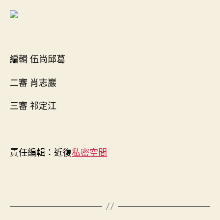
編輯 伍尚邱葛
二審 肖志巖
三審 祁定江
責任編輯：近復
私密空間