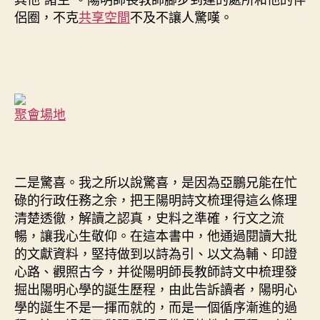
侶圈，不克
共享空間
不及不讓人驚嘆。
聚會場地
二是驚喜。我之所以說驚喜，是因為亞鵬兄能在忙
碌的行政任務之余，把王陽明詩文梳理得這么條理
清楚透徹，解讀之認真，史料之準確，行文之流
暢，讓我心生敬仰。在這本書中，他通過閱讀大批
的文獻資料，堅持做到以詩為引、以文為輔、印證
心路、觀照古今，并從陽明師長教師詩文中梳理發
掘出陽明心學的誕生歷程，由此告訴讀者，陽明心
學的誕生不是一揮而就的，而是一個循序漸進的過