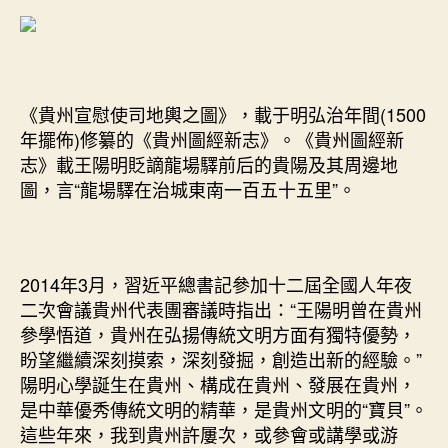
《貴州宣慰使司地輿之圖》，載于明弘治年間(1500
年擺佈)修纂的《貴州圖經新志》。《貴州圖經新
志》載王陽明貶謫龍場驛前后的貴陽及其周邊地
圖，言“龍場驛在治城東南一百五十五里”。
2014年3月，習近平總書記參加十二屆全國人年夜
二次會議貴州代表團審議時指出：“王陽明曾在貴州
參學悟道，貴州在弘揚傳統文明方面有獨特優勢，
盼望繼續深刻摸索，深刻發掘，創造出新的經驗。”
陽明心學誕生在貴州、構成在貴州、發展在貴州，
是中華優秀傳統文明的精華，是貴州文明的“寶貝”。
這些年來，我到貴州許屢次，或參會或講學或游