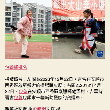
站
比
擬
華
全
媒
+丨
五
年
后，
阿
誰
搬
包養網排名
出
年
拼版照片：左圖為2023年12月22日，吉雪在安順市
夜
西秀區啟新黌舍的操場跳皮筋；右圖為2018年4月
山
22日，
包養
在安順市西秀區巖臘鄉龍潭村，吉雪背
的
著書
包養
包顛末一輛輔助搬家的貨運車。
女
孩
新華社記者 楊
包養網
文斌 攝
還