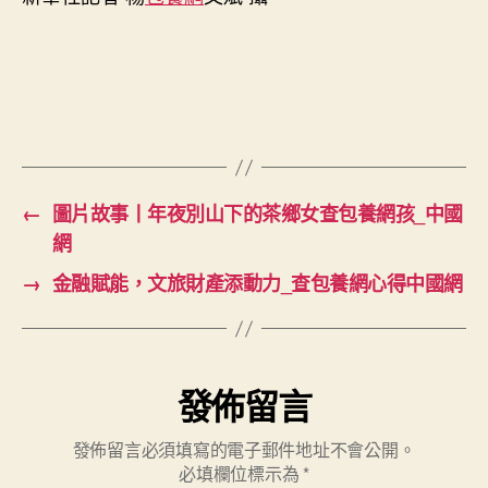
好
嗎？
——
吉
雪
與
家
人
的
←
圖片故事丨年夜別山下的茶鄉女查包養網孩_中國
重
網
生
活
→
金融賦能，文旅財產添動力_查包養網心得中國網
_
中
國
網〉
發佈留言
中
發佈留言必須填寫的電子郵件地址不會公開。
必填欄位標示為
*