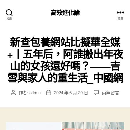
高效進化論
搜尋
選單
新查包養網站比擬華全媒
+丨五年后，阿誰搬出年夜
山的女孩還好嗎？——吉
雪與家人的重生活_中國網
在
作者:
admin
2024 年 6 月 20 日
尚無留言
文
文
〈新
章
章
查
作
發
包
者
佈
養
日
網
期