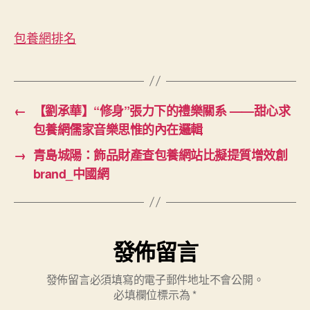
網〉
中
包養網排名
←
【劉承華】“修身”張力下的禮樂關系 ——甜心求
包養網儒家音樂思惟的內在邏輯
→
青島城陽：飾品財產查包養網站比擬提質增效創
brand_中國網
發佈留言
發佈留言必須填寫的電子郵件地址不會公開。
必填欄位標示為
*