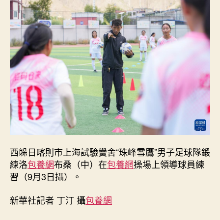
腳
下
甜
心
查
包
養
網，
躲
族
女
孩
的
校
西躲日喀則市上海試驗黌舍“珠峰雪鷹”男子足球隊鍛
園
練洛
包養網
布桑（中）在
包養網
操場上領導球員練
足
球
習（9月3日攝）。
夢
_
新華社記者 丁汀 攝
包養網
中
國