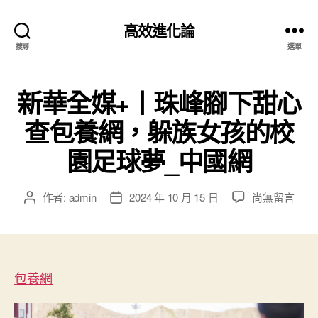
高效進化論
搜尋
選單
新華全媒+丨珠峰腳下甜心
查包養網，躲族女孩的校
園足球夢_中國網
在
作者:
admin
2024 年 10 月 15 日
尚無留言
文
文
〈新
章
章
華
作
發
全
者
佈
媒
日
+丨
包養網
期
珠
峰