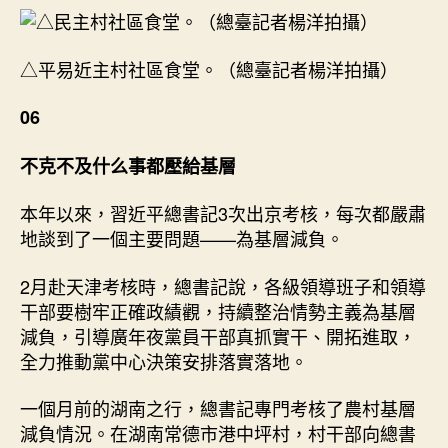
△平易近主村社區食堂。（總臺記者楊洋拍攝）
06
不克不及什么事都壓給基層
本年以來，習近平總書記3次出京考核，每次都嚴肅
地談到了一個主要問題——為基層減負。
2月赴天津考核時，總書記說，各級領導班子和領導
干部要樹牢正確政績觀，持續整治情勢主義為基層
減負，引導廣年夜黨員干部真抓實干、開拓進取，
全力推動黨中心決策安排落實落地。
一個月前的湖南之行，總書記專門考核了農村基層
減負情況。在湖南常德市港中坪村，村干部向總書