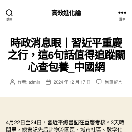
高效進化論
搜尋
選單
時政消息眼丨習近平重慶
之行，這6句話值得追蹤關
心查包養_中國網
在
作者:
admin
2024 年 12 月 17 日
尚無留言
文
文
〈時
章
章
政
作
發
消
者
佈
息
日
眼
期
丨
4月22日至24日，習近平總書記在重慶考核。3天時
習
間里，總書記先后赴物流園區、城市社區、數字化