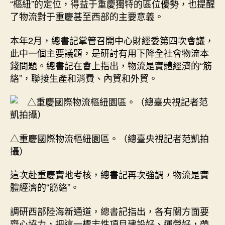
“樞紐”的定位，得益于重慶獨特的區位優勢，也提醒
國
了物流對于重慶甚至西部的主要意義。
網〉
中
本年2月，總書記掌管召開中心財經委第四次會議，
此中一個主要議題，是研討有用下降全社會物流本
錢問題。總書記在會上指出，物流是實體經濟的“筋
絡”，聯接生產和消費、內貿和外貿。
△重慶國際物流樞紐園區。（總臺央視記者范凱拍
攝）
這次赴重慶實地考核，總書記再次強調，物流是實
體經濟的“筋絡”。
調研西部陸海新通道，總書記指出，各有關方面要
齊心協力，把這一標志性項目建設好、運營好，帶