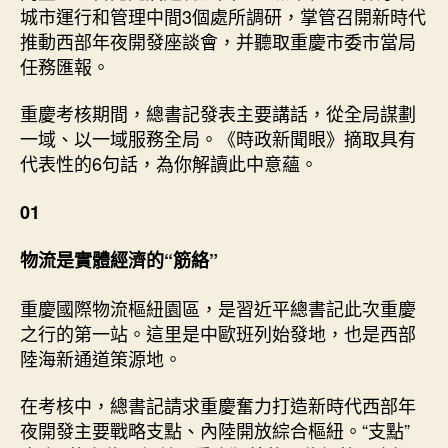
近
城市運行和管理中間3個處所調研，掌管召開新時代
平
推動西部年夜開發座談會，并聽取重慶市委市當局
重
任務匯報。
慶
之
重慶考核期間，總書記發表主要講話，從全局謀劃
行，
一域、以一域服務全局。《時政新聞眼》摘取具有
這
6
代表性的6句話，為你解讀此中意蘊。
句
話
01
值
得
物流是實體經濟的“筋絡”
追
蹤
重慶國際物流樞紐園區，是習近平總書記此次重慶
關
之行的第一站。這里是中歐班列始發地，也是西部
心
陸海新通道策源地。
查
包
養
在考核中，總書記請求重慶奮力打造新時代西部年
_
夜開發主要戰略支點、內陸開放綜合樞紐。“支點”
中