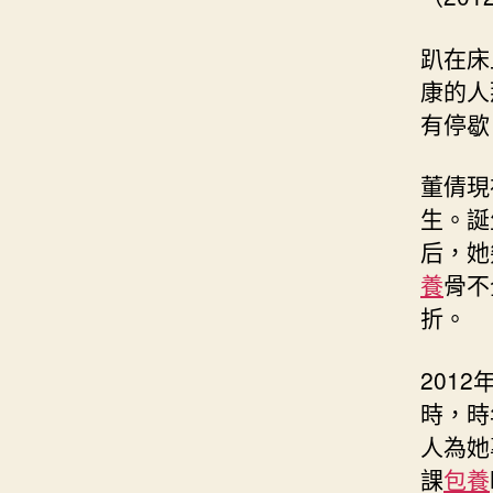
趴在床
康的人
有停歇
董倩現
生。誕
后，她
養
骨不
折。
201
時，時
人為她
課
包養