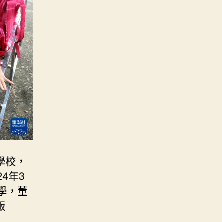
學校，
4年3
學，董
飯