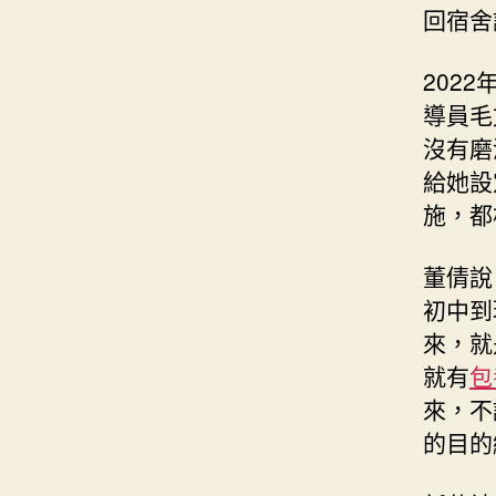
回宿舍
202
導員毛
沒有磨
給她設
施，都
董倩說
初中到
來，就
就有
包
來，不
的目的