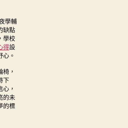
夜學輔
的缺點
，學校
心得
設
舒心。
輪椅，
持下
信心，
亮的未
夢的標