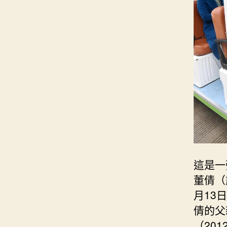
這是一
董倩（
月13
倩的父
（201