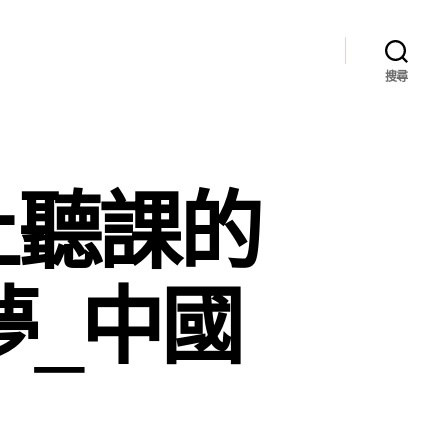
搜尋
上聽課的
夢_中國