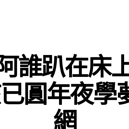
阿誰趴在床
已圓年夜學
網