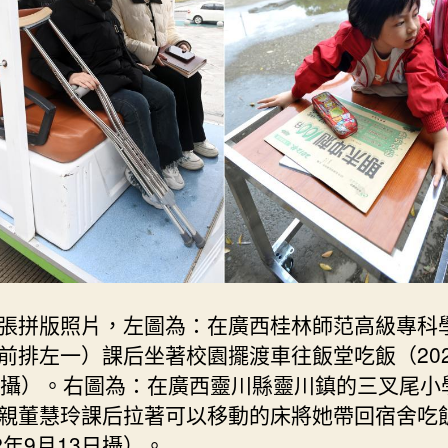
圓
年
夜
學
夢
_
中
國
網〉
中
張拼版照片，左圖為：在廣西桂林師范高級專科
前排左一）課后坐著校園擺渡車往飯堂吃飯（202
日攝）。右圖為：在廣西靈川縣靈川鎮的三叉尾小
親董慧玲課后拉著可以移動的床將她帶回宿舍吃
2年9月13日攝）。