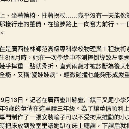
上、坐著輪椅、拄著拐杖……幾乎沒有一天能像
那樣行走的董倩，在追夢路上一向奮力前行，一
。
在是廣西桂林師范高級專科學校物理與工程技術
生8個月時，她在一次學步中不測摔倒導致左腿
幾乎摔重一點就骨折，直到兩歲才被診斷為後天
全癥，又稱“瓷娃娃病”，輕微碰撞也能夠形成嚴
2年9月13日，記者在廣西靈川縣靈川鎮三叉尾小學
年9歲的董倩在這里讀三年級。為了讓董倩順利
專門制作了一張安裝輪子可以不受拘束推動的小
時把床放到教室里讓她趴在床上聽課，下課后就