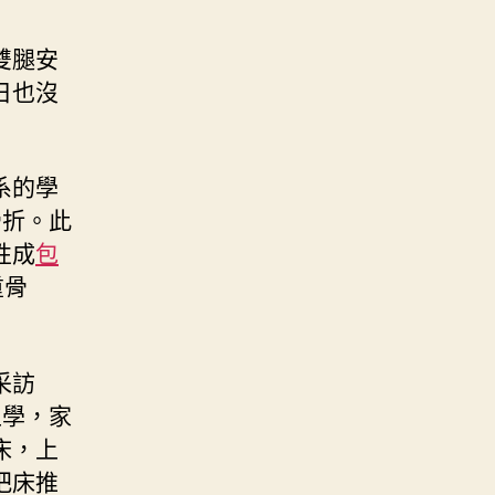
雙腿安
日也沒
系的學
骨折。此
性成
包
重骨
采訪
上學，家
床，上
把床推