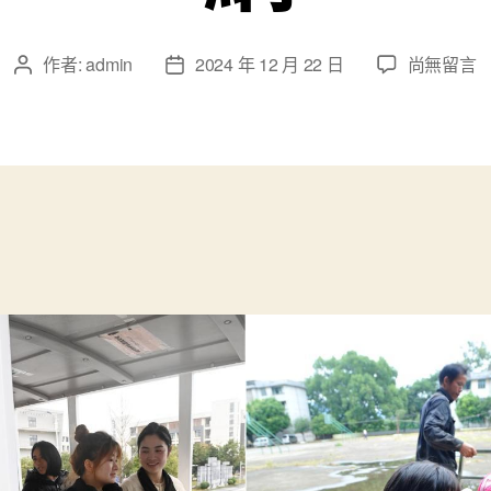
在
作者:
admin
2024 年 12 月 22 日
尚無留言
文
文
〈查
章
章
包
作
發
養
者
佈
阿
日
誰
期
趴
在
床
上
聽
課
的
小
女
孩
已