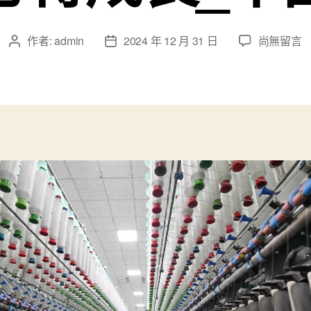
在
作者:
admin
2024 年 12 月 31 日
尚無留言
文
文
〈河
章
章
北
作
發
晉
者
佈
州：
日
成
期
長
紡
織
財
產
助
推
經
濟
高
東