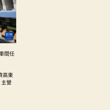
車間任
濟高東
，主營