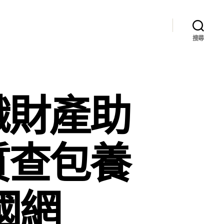
搜尋
織財產助
質查包養
國網