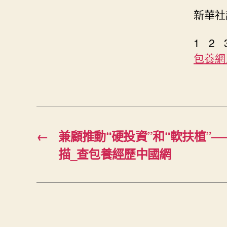
新華社
1 2 
包養網
←
兼顧推動“硬投資”和“軟扶植”—
描_查包養經歷中國網