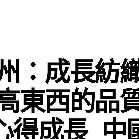
州：成長紡
高東西的品
心得成長_中