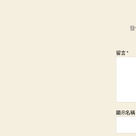
發
留言
*
顯示名