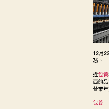
12月
務。
近
包養
西的品
營業年
包養