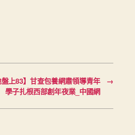
盤上83】甘查包養網肅領導青年
→
學子扎根西部創年夜業_中國網