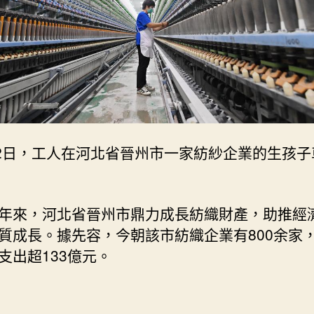
西
的
品
質
查
包
養
網
心
22日，工人在河北省晉州市一家紡紗企業的生孩子
得
成
長
年來，河北省晉州市鼎力成長紡織財產，助推經
_
中
質成長。據先容，今朝該市紡織企業有800余家
國
支出超133億元。
網〉
中