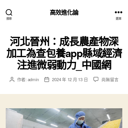
高效進化論
搜尋
選單
河北晉州：成長農產物深
加工為查包養app縣域經濟
注進微弱動力_中國網
在
作者:
admin
2024 年 12 月 13 日
尚無留言
文
文
〈河
章
章
北
作
發
晉
者
佈
州：
日
成
期
長
農