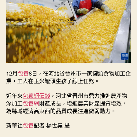
產
物
深
加
工
為
查
包
養
app
縣
12月
包養
8日，在河北省晉州市一家罐頭食物加工企
域
業，工人在玉米罐頭生孩子線上任務。
經
濟
近年來
包養網價錢
，河北省晉州市鼎力推進農產物
注
深加工
包養網
財產成長，增進農業財產提質增效，
進
微
為縣域經濟高東西的品質成長注進微弱動力。
弱
動
新華社
包養
記者 楊世堯 攝
力
_