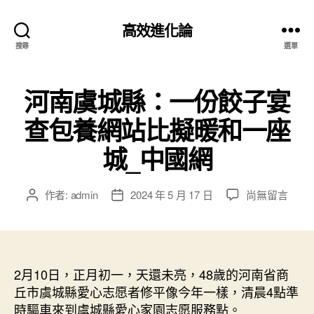
高效進化論
搜尋
選單
河南虞城縣：一份餃子宴
查包養網站比擬暖和一座
城_中國網
在
作者:
admin
2024 年 5 月 17 日
尚無留言
文
文
〈河
章
章
南
作
發
虞
者
佈
城
日
縣：
2月10日，正月初一，天還未亮，48歲的河南省商
期
一
丘市虞城縣愛心志愿者修平像今年一樣，清晨4點準
份
時驅車來到虞城縣愛心家園志愿服務點。