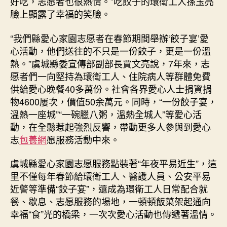
好吃，志愿者也很熱情。”吃餃子的環衛工人孫玉亮
臉上顯露了幸福的笑臉。
“我們縣愛心家園志愿者在春節期間舉辦‘餃子宴’愛
心活動，他們送往的不只是一份餃子，更是一份溫
熱。”虞城縣委宣傳部副部長賈文亮說，7年來，志
愿者們一向堅持為環衛工人、住院病人等群體免費
供給愛心晚餐40多萬份。社會各界愛心人士捐資捐
物4600屢次，價值50余萬元。同時，“一份餃子宴，
溫熱一座城”“一碗臘八粥，溫熱全城人”等愛心活
動，在全縣惹起強烈反響，帶動更多人參與到愛心
志
包養網
愿服務活動中來。
虞城縣愛心家園志愿服務點裝著“年夜平易近生”，這
里不僅每年春節給環衛工人、醫護人員、公安平易
近警等準備“餃子宴”，還成為環衛工人日常配合就
餐、歇息、志愿服務的場地，一頓頓飯菜架起通向
幸福“食”光的橋梁，一次次愛心活動也傳遞著溫情。