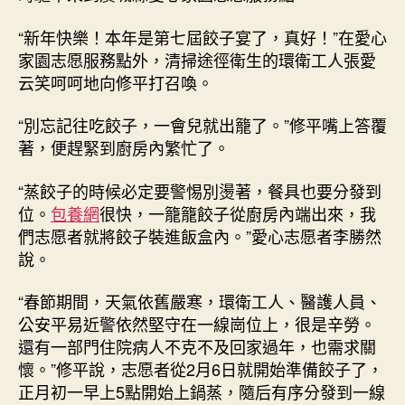
餃
子
“新年快樂！本年是第七屆餃子宴了，真好！”在愛心
宴
家園志愿服務點外，清掃途徑衛生的環衛工人張愛
查
云笑呵呵地向修平打召喚。
包
養
“別忘記往吃餃子，一會兒就出籠了。”修平嘴上答覆
網
站
著，便趕緊到廚房內繁忙了。
比
擬
“蒸餃子的時候必定要警惕別燙著，餐具也要分發到
暖
位。
包養網
很快，一籠籠餃子從廚房內端出來，我
和
們志愿者就將餃子裝進飯盒內。”愛心志愿者李勝然
一
說。
座
城
“春節期間，天氣依舊嚴寒，環衛工人、醫護人員、
_
公安平易近警依然堅守在一線崗位上，很是辛勞。
中
國
還有一部門住院病人不克不及回家過年，也需求關
網〉
懷。”修平說，志愿者從2月6日就開始準備餃子了，
中
正月初一早上5點開始上鍋蒸，隨后有序分發到一線