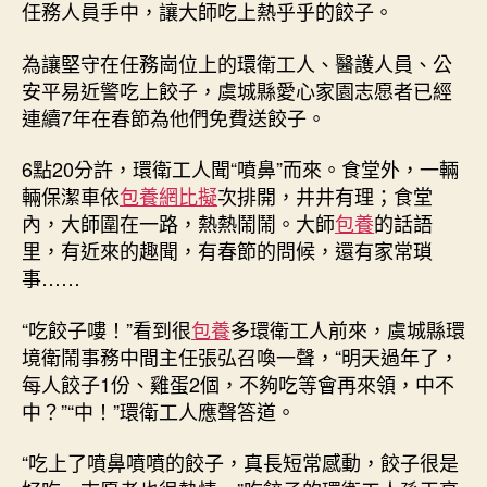
任務人員手中，讓大師吃上熱乎乎的餃子。
為讓堅守在任務崗位上的環衛工人、醫護人員、公
安平易近警吃上餃子，虞城縣愛心家園志愿者已經
連續7年在春節為他們免費送餃子。
6點20分許，環衛工人聞“噴鼻”而來。食堂外，一輛
輛保潔車依
包養網比擬
次排開，井井有理；食堂
內，大師圍在一路，熱熱鬧鬧。大師
包養
的話語
里，有近來的趣聞，有春節的問候，還有家常瑣
事……
“吃餃子嘍！”看到很
包養
多環衛工人前來，虞城縣環
境衛鬧事務中間主任張弘召喚一聲，“明天過年了，
每人餃子1份、雞蛋2個，不夠吃等會再來領，中不
中？”“中！”環衛工人應聲答道。
“吃上了噴鼻噴噴的餃子，真長短常感動，餃子很是