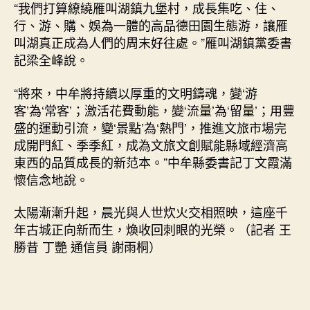
“我們打算繚繞雁叫湖鎮九堡村，成長集吃、住、
行、游、購、娛為一體的高品德田園生態游，讓雁
叫湖真正成為人們的周末好往處。”雁叫湖鎮黨委書
記梁全峰說。
“將來，中牟將持續以厚重的文明鑄魂，變‘游
客’為‘常客’；激活花費動能，變‘流量’為‘留量’；用豐
盛的運動引流，變‘景點’為‘熱門’，推進文旅市場完
成開門紅、季季紅，成為文旅文創賦能縣域經濟高
東西的品質成長的新范本。”中牟縣委書記丁文霞滿
懷信念地說。
太陽漸漸升起，晨光與人世炊火交相照映，這座千
年古城正向新而生，煥收回刺眼的光榮。（記者 王
勝昔 丁艷 通信員 謝雨桐）