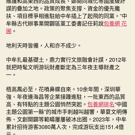
維護和高東西的品質成長、鄭開同城化等國度級計
謀的疊加之地。政策的聚焦支撐、資金的優先攙
扶、項目標爭相進駐給中牟插上了起飛的同黨。”中
牟縣古代辦事業開闢區黨工委書記任莉說
包養網 花
圃
。
地利天時皆備，人和亦不成少。
中牟扎最基礎土，鼎力實行文旅融會計謀，2012年
就把時髦文明游玩財產斷定為三年夜主導財產之
一。
梧高鳳必至，花噴鼻蝶自來。10余年間，深圳華
強、年夜連海昌等企業接踵進駐，一批東西的品質
高、有特點的主題公園悄然突起。
包養網排名
“中國
主題公園第一縣”的城市手刺越叫越響，華夏文明傳
佈、文創開闢等範疇屢屢破冰出圈。2023年，中牟
累計招待游客3080萬人次，完成游玩支出151.4億
元。