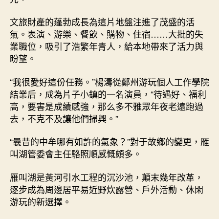
文旅財產的蓬勃成長為這片地盤注進了茂盛的活
氣。表演、游樂、餐飲、購物、住宿……大批的失
業職位，吸引了浩繁年青人，給本地帶來了活力與
盼望。
“我很愛好這份任務。”楊濤從鄭州游玩個人工作學院
結業后，成為片子小鎮的一名演員，“待遇好、福利
高，要害是成績感強，那么多不雅眾年夜老遠跑過
去，不克不及讓他們掃興。”
“曩昔的中牟哪有如許的氣象？”對于故鄉的變更，雁
叫湖管委會主任駱照順感慨頗多。
雁叫湖是黃河引水工程的沉沙池，顛末幾年改革，
逐步成為周邊居平易近野炊露營、戶外活動、休閑
游玩的新選擇。