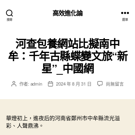
高效進化論
搜尋
選單
河查包養網站比擬南中
牟：千年古縣蝶變文旅“新
星”_中國網
在
作者:
admin
2024 年 8 月 31 日
尚無留言
文
文
〈河
章
章
查
作
發
包
者
佈
養
日
網
華燈初上，進夜后的河南省鄭州市中牟縣流光溢
期
站
彩、人聲鼎沸。
比