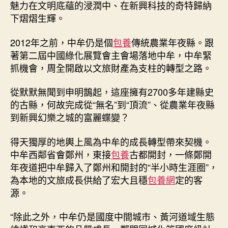
魅力在文明底蘊的浸潤中、在新興科技的奇特歸納
下熠熠生輝。
2012年之前，中牟仍是個
包養
傳統農業年夜縣。跟
著第二屆中國綠化展覽會主會場落地中牟，中牟緊
抓機會，周全開啟以文旅財產為支柱的轉型之路。
從默默無聞到申明鵲起，這座擁有2700多年建縣史
的古縣，何故完成從“無名”到“頂流”、從農業年夜縣
到新興幻樂之城的富麗蝶變？
得天獨厚的地輿上風為中牟的成長轉型帶來契機。
中牟西鄰省會鄭州，東接
包養
古都開封，一條鄭開
年夜道把中牟歸入了鄭州和開封的“半小時生涯圈”，
為本地的文旅成長供給了宏大且穩
包養網
定的客
源。
“除此之外，中牟仍是國度中間城市、黃河道域生態