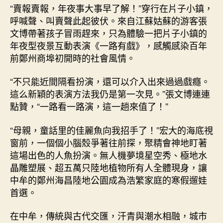
擬
“賣報賣報，年夜事大事早了解！”穿行在片子小鎮，
南
呼喊聲、叫賣聲此起彼伏。來自江蘇姑蘇的游客張
中
文博帶著孩子冒雨趕來，只為體驗一把片子小鎮的
牟：
年夜型夜景互動表演《一路有戲》，感觸感染百年
千
前鄭州商埠初開時的社會風情。
年
古
縣
“不只能近間隔看扮演，還可以介入出來過過戲癮。
蝶
這么新穎的表演方法我仍是第一次見。”張文博連連
變
點贊，“一路看一路演，這一趟來值了！”
文
旅
“母親，童話里的佳麗魚向我招手了！”宏大的海底視
“新
窗前，一個個小腦殼爭著往前探，聚精會神地盯著
星”
這場出色的人魚扮演。無人機夢境星空秀、極地水
_
晶雕塑展、超五萬只陸地植物所有人全體現身，讓
中
國
中牟的鄭州海昌陸地公園成為浩繁家庭的寒假遛娃
網〉
首選。
中
在中牟，傳統與古代交匯，汗青與潮水相融，城市