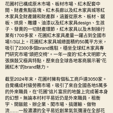
花圃村已構成原木市場、板材市場、紅木配套中
間、財產焦點區塊、紅木長廊以及紅木家具城等紅
木家具全財產鏈和財產群，涵蓋從原木、板材、鋸
板、烘房、雕鏤、油漆以及紅木家具design、生孩
子、發賣的一切財產環節，紅木家具以及木制操行
業有1700多家，花圃紅木家具產量一躍占到全國市
場1/3以上。花圃紅木家具城總面積約50萬平方米，
吸引了2300多個brand進駐，穩坐全球紅木家具專
門研究市場“頭把交椅”。一年一度的“紅木文明節”大
張旗鼓又極具特點，歷來自全球各地客商展示著“花
圃紅木”的brand魅力。
截至2024年末，花圃村擁有個私工商戶達3050家。
自覺構成村級勞務市場，吸引了來自全國各地5萬多
的外來職員，在“花圃”這片富庶的地盤上完成著本身
的幻想。無論本村村平易近仍是外來職員，租衡
宇、開飯館、辦企業、闖市場、搞運輸、做物
流……一股濃濃的全平易近創業氣氛彌漫在全部花