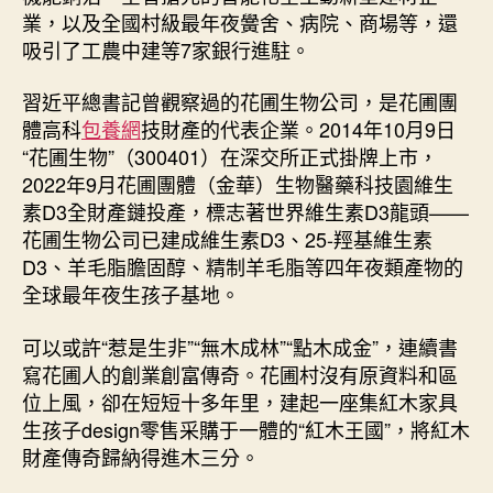
業，以及全國村級最年夜黌舍、病院、商場等，還
吸引了工農中建等7家銀行進駐。
習近平總書記曾觀察過的花圃生物公司，是花圃團
體高科
包養網
技財產的代表企業。2014年10月9日
“花圃生物”（300401）在深交所正式掛牌上市，
2022年9月花圃團體（金華）生物醫藥科技園維生
素D3全財產鏈投產，標志著世界維生素D3龍頭——
花圃生物公司已建成維生素D3、25-羥基維生素
D3、羊毛脂膽固醇、精制羊毛脂等四年夜類產物的
全球最年夜生孩子基地。
可以或許“惹是生非”“無木成林”“點木成金”，連續書
寫花圃人的創業創富傳奇。花圃村沒有原資料和區
位上風，卻在短短十多年里，建起一座集紅木家具
生孩子design零售采購于一體的“紅木王國”，將紅木
財產傳奇歸納得進木三分。