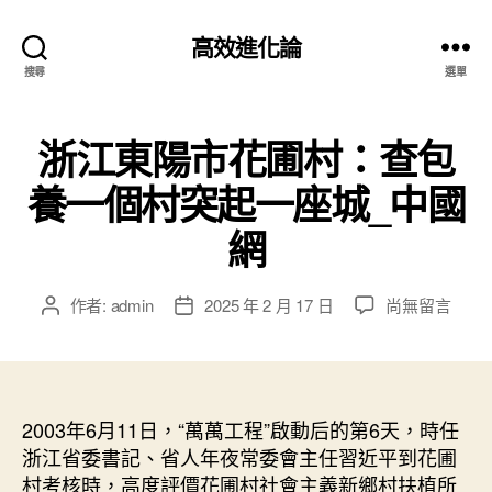
高效進化論
搜尋
選單
浙江東陽市花圃村：查包
養一個村突起一座城_中國
網
在
作者:
admin
2025 年 2 月 17 日
尚無留言
文
文
〈浙
章
章
江
作
發
東
者
佈
陽
日
市
2003年6月11日，“萬萬工程”啟動后的第6天，時任
期
花
浙江省委書記、省人年夜常委會主任習近平到花圃
圃
村考核時，高度評價花圃村社會主義新鄉村扶植所