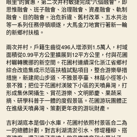
眼里”的實惠，第二次并村敏捷完成“六個融會”，即
思惟融會、班子融會、治理融會、資產融會、軌制
融會、目的融會。治危拆違、舊村改革、五水共治
等一系列任務停頓順遂，大馬金刀地實行著新一輪
的新鄉村扶植。
兩次并村，戶籍生齒從496人增添到1.5萬人，村域
面積從0.99平方公里擴展到12平方公里，付與花圃
村輾轉騰挪的新空間。花圃村連續深化浙江省鄉村
綜合改造集成示范區扶植試點項目，整合游樂舉措
措施，新建爬山步道、不雅景亭臺、林蔭小徑等小
景不雅；把位于花圃村渼陂下小區的天噴鼻灣，打
形成集休閑攝生、賞花游樂、文明節慶、果蔬采
摘、研學科普于一體的度假景區。花圃游玩團體正
在進級天噴鼻灣、策劃更年夜的游玩財產。
吉利湖底本是個小水庫，花圃村依照村景區合二為
一的總體計劃，對吉利湖清淤引水、修堤種柳、搭