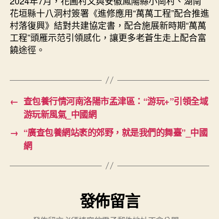
2024年7月，花圃村又與安徽鳳陽縣小崗村、湖南
花垣縣十八洞村簽署《進修應用“萬萬工程”配合推進
村落復興》結對共建協定書，配合施展新時期“萬萬
工程”頭雁示范引領感化，讓更多老蒼生走上配合富
饒途徑。
←
查包養行情河南洛陽市孟津區：“游玩+”引領全域
游玩新風氣_中國網
→
“廣查包養網站袤的郊野，就是我們的舞臺”_中國
網
發佈留言