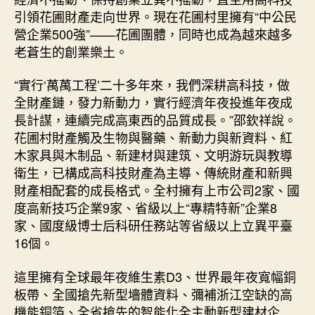
引領花圃財產走向世界。現在花圃村里擁有“中公民
營企業500強”——花圃團體，同時也成為越來越多
老蒼生的創業樂土。
“實行‘萬萬工程’二十多年來，我們深耕高科技，做
全財產鏈，發力新動力，實行經濟年夜投進年夜成
長計謀，連續完成高東西的品質成長。”邵欽祥說。
花圃村財產觸及生物與醫藥、新動力與新資料、紅
木家具與木制品、新建材與建筑、文明游玩與教導
衛生，已構成高科技財產為主導、傳統財產和新興
財產相配套的成長格式。全村擁有上市公司2家、國
度高新技巧企業9家、省級以上“專精特新”企業8
家、國度級博士后科研任務站等省級以上立異平臺
16個。
這里擁有全球最年夜維生素D3、世界最年夜寬幅銅
板帶、全國搶先新型墻體資料、彌補浙江空缺的高
機能銅箔、全省搶先的智能化全主動新型建材企