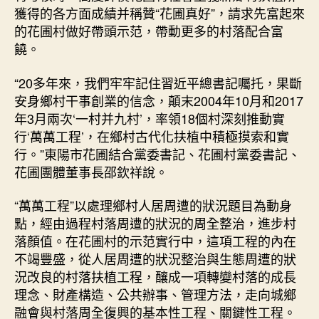
村：
獲得的各方面成績并稱贊“花圃真好”，請求先富起來
查
的花圃村做好帶頭示范，帶動更多的村落配合富
包
饒。
養
一
“20多年來，我們牢牢記住習近平總書記囑托，果斷
個
村
安身鄉村干事創業的信念，顛末2004年10月和2017
突
年3月兩次‘一村并九村’，率領18個村深刻推動實
起
行‘萬萬工程’，在鄉村古代化扶植中積極摸索和實
一
行。”東陽市花圃結合黨委書記、花圃村黨委書記、
座
花圃團體董事長邵欽祥說。
城
_
“萬萬工程”以處理鄉村人居周遭的狀況題目為動身
中
點，經由過程村落周遭的狀況的周全整治，進步村
國
網〉
落顏值。在花圃村的示范實行中，這項工程的內在
中
不竭豐盛，從人居周遭的狀況整治與生態周遭的狀
況改良的村落扶植工程，釀成一項轉變村落的成長
理念、財產構造、公共辦事、管理方法，走向城鄉
融會與村落周全復興的基本性工程、關鍵性工程。