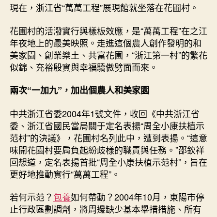
現在，浙江省“萬萬工程”展現館就坐落在花圃村。
花圃村的活潑實行與樣板效應，是“萬萬工程”在之江
年夜地上的最美映照。走進這個農人創作發明的和
美家園、創業樂土、共富花圃，“浙江第一村”的繁花
似錦、充裕殷實與幸福驕傲劈面而來。
兩次“一加九”，加出個農人和美家園
中共浙江省委2004年1號文件，收回《中共浙江省
委、浙江省國民當局關于定名表揚“周全小康扶植示
范村”的決議》，花圃村名列此中，遭到表揚。“這意
味開花園村要肩負起紛歧樣的職責與任務。”邵欽祥
回想道，定名表揚首批“周全小康扶植示范村”，旨在
更好地推動實行“萬萬工程”。
若何示范？
包養
如何帶動？2004年10月，東陽市停
止行政區劃調劑，將周邊缺少基本舉措措施、所有