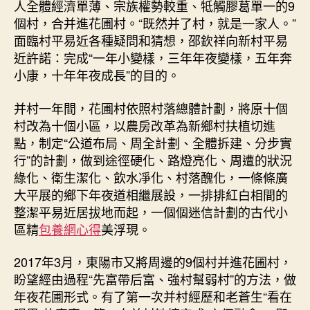
人全體經濟單薄、宗族權勢較重、牴觸膠葛單一的9
個村，合并進花圃村。“既然并了村，就是一家人。”
面臨村平易近各種疑問和猜想，邵欽祥向新村平易
近許諾：完成“一年小變樣，三年年夜變樣，五年奔
小康，十年年夜成長”的目的。
并村一年間，花圃村依照村落總體計劃，將原十個
村改為十個小區，以農房改革為新鄉村扶植切進
點，制定“公道布局、周全計劃、全體拆建、分步實
行”的計劃，做到途徑硬化、路燈亮化、周遭的狀況
綠化、衛生潔化、飲水凈化、村落醜化，一條條廣
大平展的鄉下年夜道相繼展設，一排排紅白相間的
整潔平易近居拔地而起，一個個迷信計劃的古代小
區精
包養網心得
美浮現。
2017年3月，東陽市又將周邊的9個村并進花圃村，
盼望經由過程“先富帶后富、強村幫弱村”的方法，做
年夜花圃形式。有了第一次并村經歷和老蒼生“看在