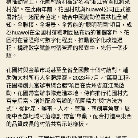
植推動會上，花圃村勝利被定名為“浙江省首批將來
村落”。在此兩年前，花圃村就與huawei公司正式簽
署計謀一起配合協定，結合中國變動位置扶植全感
知、全聯接、全場景、全智能的“聰明花圃”項目，成
為huawei在全國村落聰明園區布局的首個客戶。花
圃村在晉陞鄉村數字化程度、推動數字化改造過
程、構建數字賦能村落管理的摸索中，先行一個步
驟。
花圃村與金華市域甚至全省全國數十個村結對，輔
助強大村所有人全體經濟。2023年7月，“萬萬工程·
花圃聯創共富辦事綜合體”項目在貴州省麻江縣啟
動，花圃帶富辦事隊走進本地，傳佈推行花圃村先
富帶后富、增進配合富饒的“花圃精力”與“方法方
式”，從財產、辦事、人才、管理、商創等角度，展
開中西部地域村落聯創“帶富”舉動，配合打造高東西
的品質成長的村落共富示范樣板。