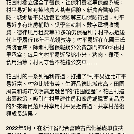
花圃村樹立健全了醫保、社保和養老等保證系統，
村平易近擁有掉地農人養老保險、新農合醫療保
險、城鄉居平易近養老保險等三項保險待遇；村平
易近享有建房補助、獎學金軌制、數字電視收視
費、德律風月租費等30多項勞保福利；村平易近後
代上學履行16年不花錢教導；村平易近在花圃田氏
病院看病，除鄉村醫保報銷外公費部門的50%由村
里承當；每月向村平易近發縮小米、豬肉、雞蛋、
食用油等；村內守舊不花錢公交車……
花圃村的一系列福利待遇，打造了“村平易近比市平
易近富、村容比城市美、生涯品德比城市高，田園
風景和城市文明高度融會”的“花圃經歷”。花圃村還
出臺政策，吸引在村里建住房和廠房或購置商品房
的外來職員落戶并享用村平易近待遇，共享村落復
興成長結果。
2022年5月，在浙江省配合富饒古代化基礎單位扶