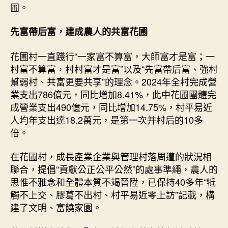
圃。
先富帶后富，建成農人的共富花圃
花圃村一直踐行“一家富不算富，大師富才是富；一
村富不算富，村村富才是富”以及“先富帶后富、強村
幫弱村、共富更要共享”的理念。2024年全村完成營
業支出786億元，同比增加8.41%，此中花圃團體完
成營業支出490億元，同比增加14.75%，村平易近
人均年支出達18.2萬元，是第一次并村后的10多
倍。
在花圃村，成長產業企業與管理村落周遭的狀況相
聯合，提倡“貢獻公正公平公然”的處事準繩，農人的
思惟不雅念和全體本質不竭晉陞，已保持40多年“牴
觸不上交、膠葛不出村、村平易近零上訪”記載，構
建了文明、富饒家園。