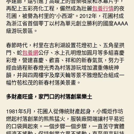
亭建廊，還引進了高峻上的音樂噴泉和水幕片子，
再配上五彩亮化工程，儼然成為壯麗
包養行情
的夜
花圃，被譽為村里的“小西湖”。2012年，花圃村成
為浙江省首個零丁以村為單元創立勝利的國度AAAA
級游玩景區。
春節時代，村里在吉利湖設置花燈初上、五角星拱
門、蛇
包養網
公仔、水上孔明燈加圓月等多組喜慶
彩燈，營建喜慶、歡喜、祥和的新春氣氛，努力于
經由過程新春燈光秀為村落游玩增加濃重傳統神
韻，并與四周樓宇及摩天輪等景不雅燈配合組成一
幅竹苞松茂的新春村落美景畫。
多財產旺盛，家門口的村落創業樂土
1981年5月，花圃人從傳統財產起身，小燭炬作坊
燃起村落創業的熊熊猛火，服裝廠開端讓村平易近
的口袋興起來。一個步驟一個步驟，一直苦守實體
經濟不搖動、保持創業立異不搖動，直至用高科技