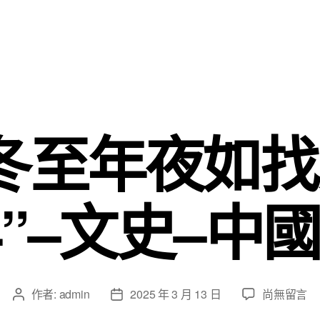
冬至年夜如
”–文史–中
在
作者:
admin
2025 年 3 月 13 日
尚無留言
文
文
〈漫
章
章