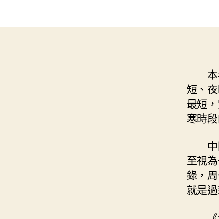
本
短、夜
最短，
寒時段
中
至視為
錄，周
就是過
《