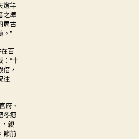
天燈竿
者之準
四周古
。”
俗在百
：“十
假借，
祝往
官府、
肥冬瘦
日，親
。節前