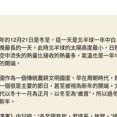
說
作
發
“冬
者
佈
至
日
年
期
夜
如
年的12月21日是冬至，這一天是北半球一年中白
找
晚最長的一天。此時北半球的太陽高度最小，日
九
宮
空中流失的熱量比接收的熱量多，氣溫也是一年
格
的開端。
聚
會
國作為一個傳統農耕文明國度，早在周朝時代，
年”
–
一個很是主要的節日，甚至被視為新年的開端。
文
代以冬十一月為正月，以冬至為“歲首”，所以過
史
新年。
–
中
漢書》中記錄：“冬至陽氣起，君道長，故賀。”
國