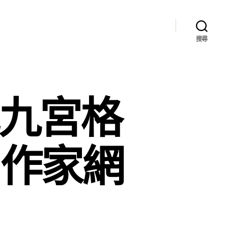
搜尋
找九宮格
國作家網