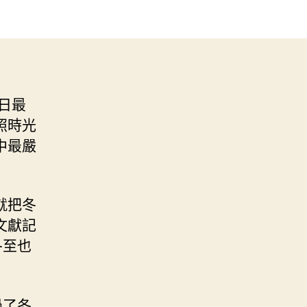
日最
照時光
中最嚴
就把冬
文獻記
冬至也
過了冬