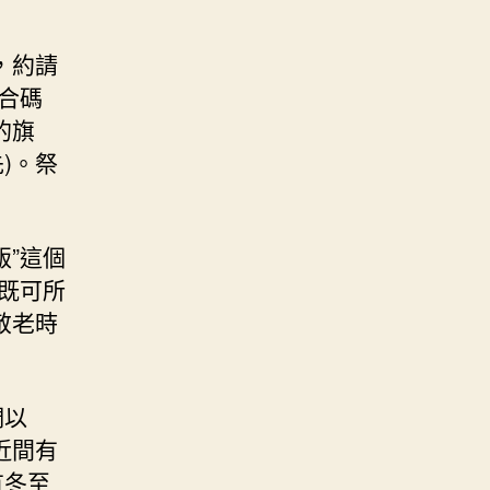
，約請
合碼
的旗
)。祭
飯”這個
”既可所
敬老時
們以
近間有
有冬至