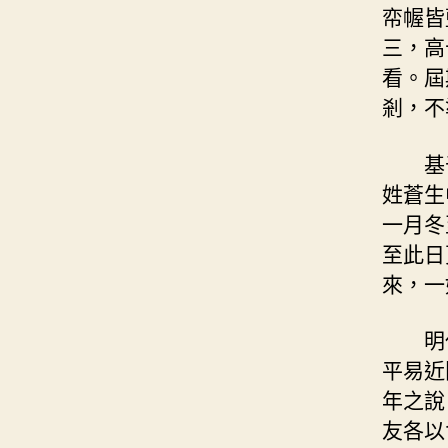
帟幄皆
三，高
看。屆
剎，不
基
姓蒼生
一月冬
至此日
來，一
明
平易近
年之說
友各以