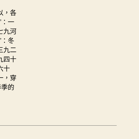
以，各
”：一
七九河
”：冬
三九二
九四十
六十
一，穿
春季的