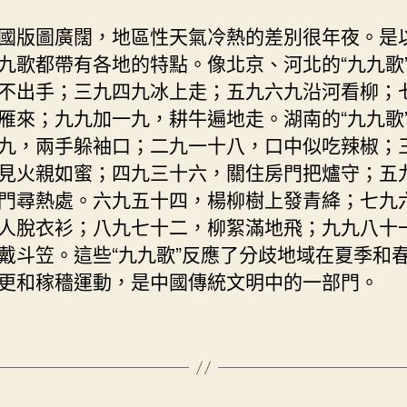
國版圖廣闊，地區性天氣冷熱的差別很年夜。是
九歌都帶有各地的特點。像北京、河北的“九九歌
不出手；三九四九冰上走；五九六九沿河看柳；
雁來；九九加一九，耕牛遍地走。湖南的“九九歌
九，兩手躲袖口；二九一十八，口中似吃辣椒；
見火親如蜜；四九三十六，關住房門把爐守；五
門尋熱處。六九五十四，楊柳樹上發青絳；七九
人脫衣衫；八九七十二，柳絮滿地飛；九九八十
戴斗笠。這些“九九歌”反應了分歧地域在夏季和
更和稼穡運動，是中國傳統文明中的一部門。