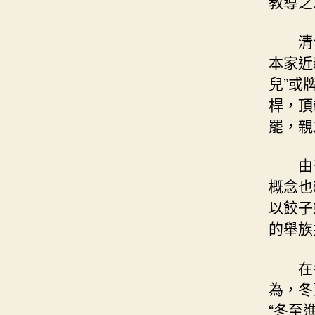
教導之
清
本家近
兒”或
桿，頂
罷，親
由
概念也
以餃子
的舉族
在
為，冬
“冬至