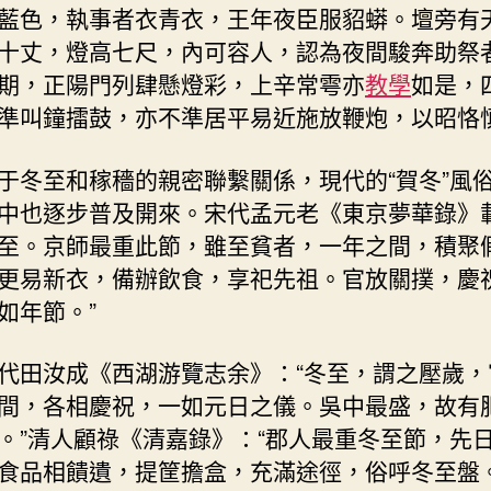
藍色，執事者衣青衣，王年夜臣服貂蟒。壇旁有
十丈，燈高七尺，內可容人，認為夜間駿奔助祭
期，正陽門列肆懸燈彩，上辛常雩亦
教學
如是，
準叫鐘擂鼓，亦不準居平易近施放鞭炮，以昭恪慎
于冬至和稼穡的親密聯繫關係，現代的“賀冬”風
中也逐步普及開來。宋代孟元老《東京夢華錄》載
至。京師最重此節，雖至貧者，一年之間，積聚
更易新衣，備辦飲食，享祀先祖。官放關撲，慶
如年節。”
代田汝成《西湖游覽志余》：“冬至，謂之壓歲，
間，各相慶祝，一如元日之儀。吳中最盛，故有
。”清人顧祿《清嘉錄》：“郡人最重冬至節，先
食品相饋遺，提筐擔盒，充滿途徑，俗呼冬至盤