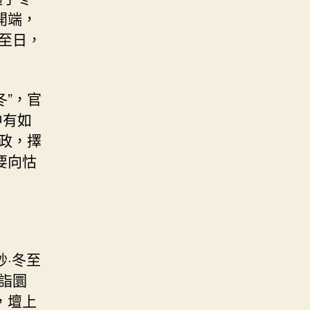
開端，
至日，
冬”，官
中有如
政，擇
要向怙
·冬至
詣圜
，壇上