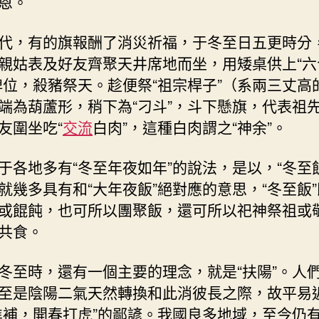
恩。
代，有的旗報酬了消災祈福，于冬至日五更時分
親姑表及好友齊聚天井席地而坐，用矮桌供上“六
牌位，殺豬祭天。趁便祭“祖宗桿子”（系兩三丈高
端為葫蘆形，稍下為“刁斗”，斗下懸旗，代表祖先
友圍坐吃“
交流
白肉”，這種白肉謂之“神余”。
于各地多有“冬至年夜如年”的說法，是以，“冬至
就幾多具有和“大年夜飯”絕對應的意思，“冬至飯
或餛飩，也可所以團聚飯，還可所以祀神祭祖或
共食。
冬至時，還有一個主要的理念，就是“扶陽”。人
至是陰陽二氣天然轉換和此消彼長之際，故平易
進補，開春打虎”的鄙諺。我國良多地域，至今仍