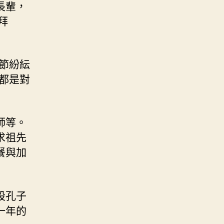
長輩，
拜
節紛紜
都是對
師等。
求祖先
餐與加
設孔子
一年的