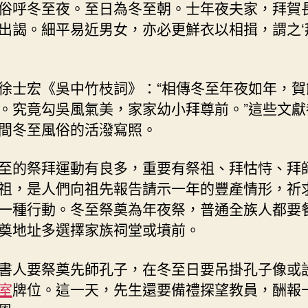
俗呼冬至夜。至日為冬至朝。士年夜夫家，拜賀
出謁。細平易近男女，亦必更鮮衣以相揖，謂之‘
徐士宏《吳中竹枝詞》：“相傳冬至年夜如年，賀
。究竟勾吳風氣美，家家幼小拜尊前。”這些文獻
間冬至風俗的活潑寫照。
至的祭拜運動有良多，重要有祭祖、拜怙恃、拜
祖，是人們向祖先報告請示一年的豐產情形，祈
一種行動。冬至祭奠為年夜祭，普通全族人都要
奠地址多選擇家族祠堂或墳前。
書人要祭奠先師孔子，在冬至日要吊掛孔子像或
室
牌位。這一天，先生還要備禮探望教員，酬報