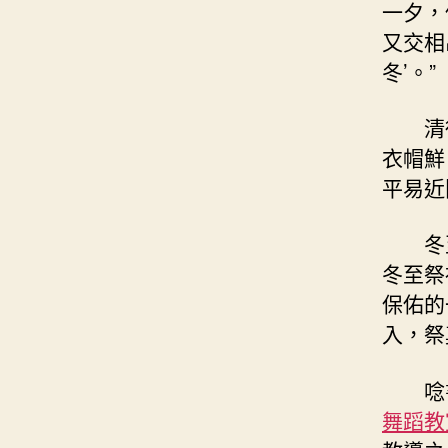
一夕，
又交相
冬’。”
清
衣帽鮮
平易近
冬
冬至祭
保佑的
入，祭
唸
舞蹈教