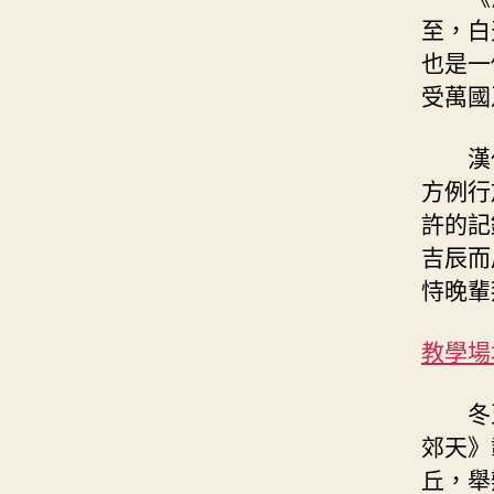
至，白
也是一
受萬國
漢
方例行
許的記
吉辰而
恃晚輩
教學場
冬
郊天》
丘，舉