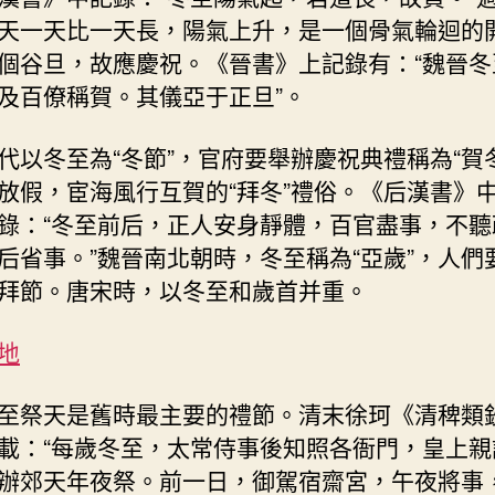
作
天一天比一天長，陽氣上升，是一個骨氣輪迴的
家
個谷旦，故應慶祝。《晉書》上記錄有：“魏晉冬
網〉
及百僚稱賀。其儀亞于正旦”。
中
代以冬至為“冬節”，官府要舉辦慶祝典禮稱為“賀
放假，宦海風行互賀的“拜冬”禮俗。《后漢書》
錄：“冬至前后，正人安身靜體，百官盡事，不聽
后省事。”魏晉南北朝時，冬至稱為“亞歲”，人們
拜節。唐宋時，以冬至和歲首并重。
地
至祭天是舊時最主要的禮節。清末徐珂《清稗類鈔
載：“每歲冬至，太常侍事後知照各衙門，皇上親
辦郊天年夜祭。前一日，御駕宿齋宮，午夜將事