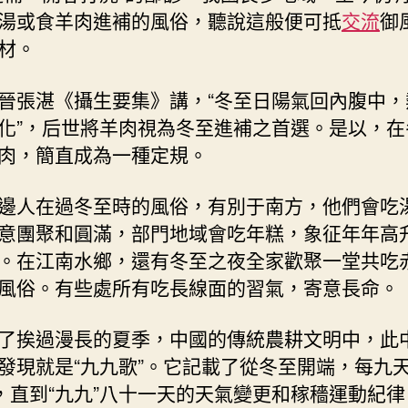
湯或食羊肉進補的風俗，聽說這般便可抵
交流
御
材。
晉張湛《攝生要集》講，“冬至日陽氣回內腹中，
化”，后世將羊肉視為冬至進補之首選。是以，在
肉，簡直成為一種定規。
邊人在過冬至時的風俗，有別于南方，他們會吃
意團聚和圓滿，部門地域會吃年糕，象征年年高
。在江南水鄉，還有冬至之夜全家歡聚一堂共吃
風俗。有些處所有吃長線面的習氣，寄意長命。
了挨過漫長的夏季，中國的傳統農耕文明中，此
發現就是“九九歌”。它記載了從冬至開端，每九
”，直到“九九”八十一天的天氣變更和稼穡運動紀律