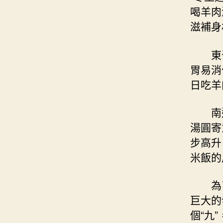
喝羊肉
滋補身
東
胃易消
日吃羊
南
湯圓寄
步高升
米飯的
為
巨大的
個“九