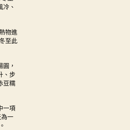
風冷、
熱物進
冬至此
湯圓，
升、步
赤豆糯
中一項
天為一
。