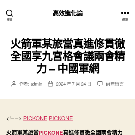
高效進化論
搜尋
選單
火箭軍某旅當真進修貫徹
全國享九宮格會議兩會精
力 – 中國軍網
在
作者:
admin
2024 年 7 月 24 日
尚無留言
文
文
〈火
章
章
箭
作
發
軍
者
佈
某
日
旅
<!– –>
PICKONE
PICKONE
期
當
真
火箭軍某旅當
PICKONE
真進修貫徹全國兩會精力