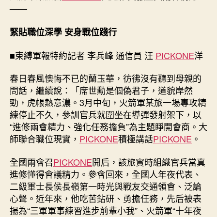
進
——
修
貫
緊貼職位深學 安身戰位踐行
徹
全
■束縛軍報特約記者 李兵峰 通信員 汪
PICKONE
洋
國
享
春日春風懊悔不已的蘭玉華，彷彿沒有聽到母親的
九
宮
問話，繼續說：「席世勳是個偽君子，道貌岸然
格
勁，虎帳熱意濃。3月中旬，火箭軍某旅一場專攻精
會
練停止不久，參訓官兵就圍坐在導彈發射架下，以
議
“進修兩會精力、強化任務擔負”為主題睜開會商。大
兩
師聯合職位現實，
PICKONE
積極講話
PICKONE
。
會
精
全國兩會召
PICKONE
開后，該旅實時組織官兵當真
力
進修懂得會議精力。參會回來，全國人年夜代表、
–
中
二級軍士長侯長嶺第一時光與戰友交通領會、泛論
國
心聲。近年來，他吃苦鉆研、勇擔任務，先后被表
軍
揚為“三軍軍事練習進步前輩小我”、火箭軍“十年夜
網〉