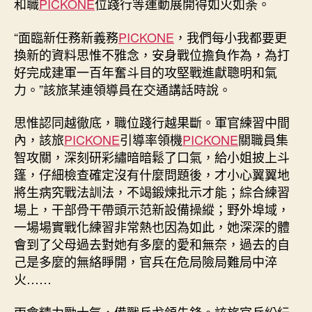
和職
PICKONE
位踐行等運動展開得如火如荼。
“面臨新任務新義務
PICKONE
，我們每小我都要更
換新的資料思惟不雅念，安身戰位擔負作為，為打
好完成建軍一百年奮斗目的攻堅戰進獻聰明和氣
力。”該旅某連領導員在交通講話時說。
思惟認同越徹底，職位踐行越果斷。軍官練習中間
內，該旅
PICKONE
引導率領機
PICKONE
關職員集
智攻關，深刻研彩繡暗暗鬆了口氣，給小姐披上斗
篷，仔細檢查確定沒有什麼問題後，才小心翼翼地
將生病究戰法訓法，不竭鍛煉批示才能；綜合練習
場上，干部骨干帶頭示范新設備操縱；野外埠域，
一場場實戰化練習非常熱也因為如此，她深深的體
會到了父母過去對她有多麼的愛和無奈，過去的自
己是多麼的無絡睜開，官兵在危局險局難局中淬
火……
兩會精力勵士氣，備戰兵戈領先鋒。該旅官兵紛紜