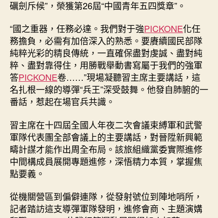
礪劍斥候”，榮獲第26屆“中國青年五四獎章”。
中
“國之重器，任務必達。我們對于強
PICKONE
化任
務擔負，必需有加倍深入的熟悉。要賡續國民部隊
純粹光彩的精良傳統，一直確保盡對虔誠、盡對純
粹、盡對靠得住，用勝戰舉動書寫屬于我們的強軍
答
PICKONE
卷……”現場凝聽習主席主要講話，這
名扎根一線的導彈“兵王”深受鼓舞。他發自肺腑的一
番話，惹起在場官兵共識。
習主席在十四屆全國人年夜二次會議束縛軍和武警
軍隊代表團全部會議上的主要講話，對晉陞新興範
疇計謀才能作出周全布局。該旅組織黨委實際進修
中間構成員展開專題進修，深悟精力本質，掌握焦
點要義。
從機關營區到偏僻連隊，從發射號位到陣地哨所，
記者踏訪這支導彈軍隊發明，進修會商、主題演媾