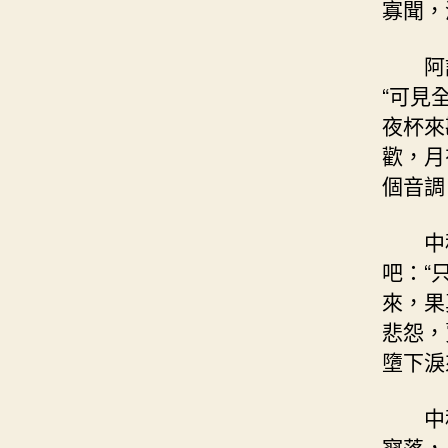
寡聞，
阿
“可見
夜杯來
歡，月
個音調
中
吧：“
來，果
悲怨，
墮下淚
中
寥落，