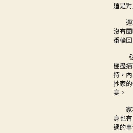
這是對
邇
沒有闡
番輪回
《
極盡描
持，內
抄家的
宴。
家
身也有
過的事