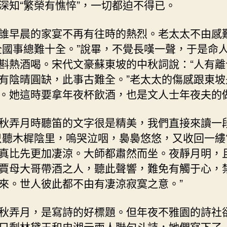
深知“繁榮有憔悴”，一切都迫不得已。
誰早晨的家宴不再有往時的熱烈。老太太不由感
全國事總難十全。”說畢，不覺長嘆一聲，于是命
斟熱酒喝。宋代文豪蘇東坡的中秋詞說：“人有離
有陰晴圓缺，此事古難全。”老太太的傷感跟東坡
。她這時要拿年夜杯飲酒，也是文人士年夜夫的
秋弄月時聽笛的文字很是精美，我們直接來讀一
只聽木樨陰里，嗚哭泣咽，裊裊悠悠，又收回一縷
真比先更加凄涼。大師都肅然而坐。夜靜月明，
賈母大哥帶酒之人，聽此聲響，難免有觸于心，
來。世人彼此都不由有凄涼寂寞之意。”
秋弄月，是寫詩的好標題。但年夜不雅園的詩社
只剩林黛玉和史湘云兩人聯句斗詩，她們寫下了