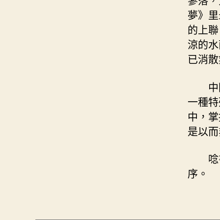
夢》里
的上聯
涼的水
已消散
中
一種特
中，掌
是以而
唸
序。