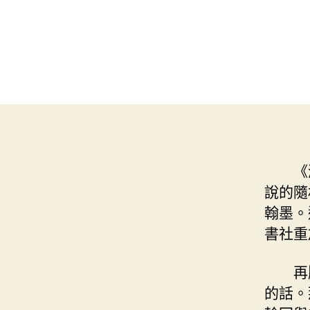
《
說的隨
翰墨。
書社重
再
的話。