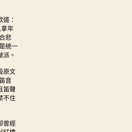
歎道：
人拿年
合悲
是統一
做派。
段原文
笛音
且笛聲
禁不住
卻曾經
《紅樓