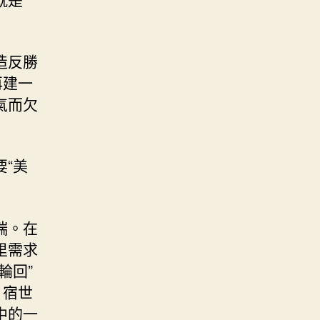
造反勝
再建一
氣而欠
“美
端。在
里需求
輪回”
，宿世
中的一