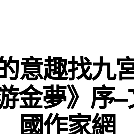
的意趣找九
游金夢》序–
國作家網