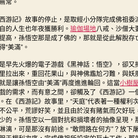
無常。
序
–
西游記》故事的停止，是取經小分隊完成佛祖委
文
自的人生也年夜獲勝利。
瑜伽場地
八戒、沙僧大
史
–
提高，孫悟空那是成了佛的，那就是從此解脫存
中
得“美滿”。
國
作
是早先火爆的電子游戲《黑神話：悟空》，卻又
家
里拉出來，重回花果山，與神佛尷尬刁難，與妖
網〉
中
就是讓孫悟空由“美滿”再度進進輪回。這當
小樹
戲的需求，而有意之間，卻觸及了《西游記》一
。在《西游記》故事里，“天庭”代表著一種權利
不公平，荒謬好笑，並且由於沒有賭氣而欠好玩
少的。孫悟空以一個對抗和損壞者的抽像呈現，
淋漓，可是那沒有前途。“敢問路在何方”？放下
服于權利次序，完成佛祖所設定的巨大工作，那