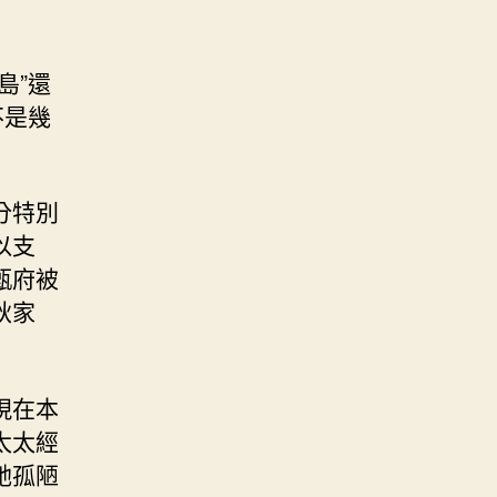
島”還
不是幾
分特別
以支
甄府被
秋家
現在本
太太經
她孤陋