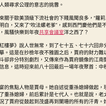
人類尋求公理的意志的挑釁。
來關于歐美頂級下流社會的下賤風聞良多，“蘿莉
明白，又來了“吹法螺老爹”，感到西門慶他們是
，風騷快樂到年夜
共享會議室
洋之西了？
紅樓夢》說人世無常，到了七十五、七十六回非
摹。這是在抄檢年夜不雅園之后，賈府的財力難
斗卻非分特別劇烈，又傳來作為賈府鏡像的江南
信息，這時迎來前八十回最后一場年夜聚首：中
宴的焦點人物是賈母。她自述從重孫媳婦做起，
了重孫媳婦，前后累計是七代人。也就是說，老
況了賈府從鼓起到茂盛再到闌珊的所有的汗青。