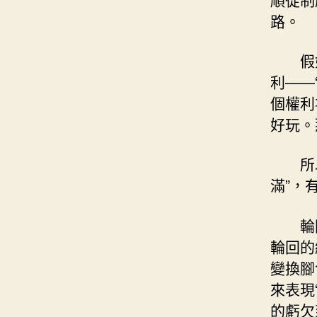
路。
假
利——
個權利
好玩。
所
滿”，
輪
輪回的
變換腳
來表現
的虧欠