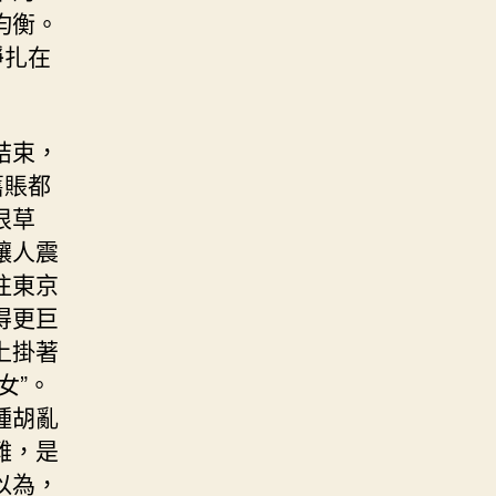
均衡。
掙扎在
結束，
舊賬都
很草
讓人震
往東京
得更巨
上掛著
女”。
種胡亂
難，是
以為，