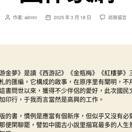
在
作者:
admin
2025 年 3 月 18 日
尚無留言
文
文
〈無
章
章
常
作
發
中
者
佈
的
日
意
期
趣
找
游金夢》是讀《西游記》《金瓶梅》《紅樓夢》
九
札的匯編，它構成的啟事，在原序里有闡明，不
宮
格
這書問世以來，獲得不少伴侶的愛好，此次國民
——
加印行，于我而言當然是高興的工作。
新
版
版的書，慣例是應當有個新序，但似乎又沒有必
《游
金
那便閑聊罷，譬如中國古小說里描寫最多的人生
夢》