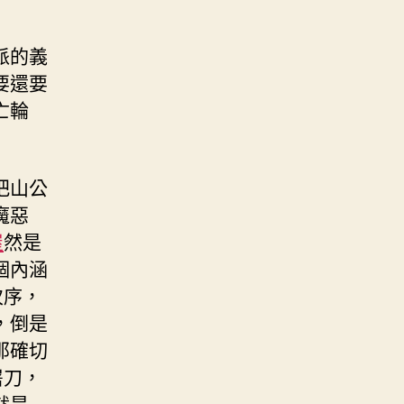
派的義
要還要
亡輪
把山公
魔惡
屋
然是
個內涵
次序，
，倒是
那確切
屠刀，
就是