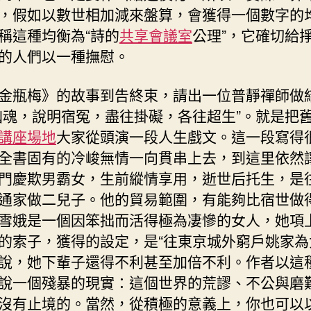
，假如以數世相加減來盤算，會獲得一個數字的
稱這種均衡為“詩的
共享會議室
公理”，它確切給
的人們以一種撫慰。
金瓶梅》的故事到告終束，請出一位普靜禪師做
幽魂，說明宿冤，盡往掛礙，各往超生”。就是把
講座場地
大家從頭演一段人生戲文。這一段寫得
全書固有的冷峻無情一向貫串上去，到這里依然
門慶欺男霸女，生前縱情享用，逝世后托生，是
通家做二兒子。他的貿易範圍，有能夠比宿世做
雪娥是一個因笨拙而活得極為凄慘的女人，她項
的索子，獲得的設定，是“往東京城外窮戶姚家為
說，她下輩子還得不利甚至加倍不利。作者以這
說一個殘暴的現實：這個世界的荒謬、不公與磨
沒有止境的。當然，從積極的意義上，你也可以