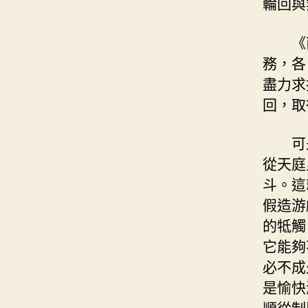
輪回與
《
務，各
盡力求
回，取
可
從天庭
斗。這
假造游
的牴觸
它能夠
必不成
是愉快
順從制