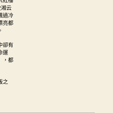
史湘云
飄過冷
漂亮都
。
中卻有
命運
》，都
版之