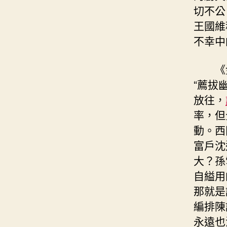
切不公
王國維
不幸中
《
“薦拔
放往，
率，但
動。西
富戶沈
大？孫
自縊用
那就是
編排陳
永遠也