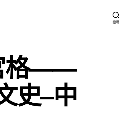
搜尋
宮格——
文史–中