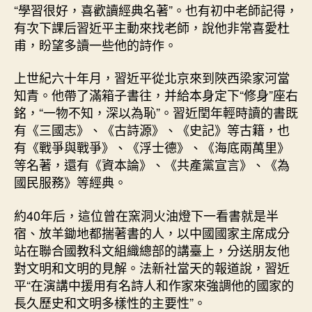
“學習很好，喜歡讀經典名著”。也有初中老師記得，
有次下課后習近平主動來找老師，說他非常喜愛杜
甫，盼望多讀一些他的詩作。
上世紀六十年月，習近平從北京來到陜西梁家河當
知青。他帶了滿箱子書往，并給本身定下“修身”座右
銘，“一物不知，深以為恥”。習近閏年輕時讀的書既
有《三國志》、《古詩源》、《史記》等古籍，也
有《戰爭與戰爭》、《浮士德》、《海底兩萬里》
等名著，還有《資本論》、《共產黨宣言》、《為
國民服務》等經典。
約40年后，這位曾在窯洞火油燈下一看書就是半
宿、放羊鋤地都揣著書的人，以中國國家主席成分
站在聯合國教科文組織總部的講臺上，分送朋友他
對文明和文明的見解。法新社當天的報道說，習近
平“在演講中援用有名詩人和作家來強調他的國家的
長久歷史和文明多樣性的主要性”。