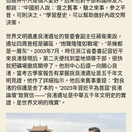
都說：“中國前人說：‘度之舊事，驗之來事，參之平
昔，可則決之。’”學習歷史，可以幫助做好內政交際
決策。
世界文明遺產良渚遺址的管委會副主任蔣衛東說，
遺址四周曾經是礦區，“炮聲隆隆如戰場”、“茶幾都
是一層灰”。2003年7月，時任浙江省委書記習近平
來良渚發現后，第二天便找到當地領導干部，很快
就把礦場徹底關停了。他到中心后還一向關心良
渚，當考古學家報告有掌握說良渚遺址是五千年文
明見證，他作了詳細指示。他后來舊事重提：“對良
渚的保護是舍了本的。”2023年習近平為首屆“良渚
論壇”致賀信——“良渚遺址是中華五千年文明史的實
證，是世界文明的瑰寶”。