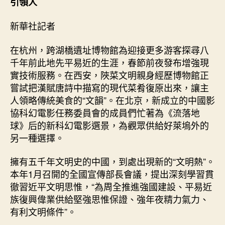
引領人
新華社記者
在杭州，跨湖橋遺址博物館為迎接更多游客探尋八
千年前此地先平易近的生涯，春節前夜發布增強現
實技術服務。在西安，陜菜文明親身經歷博物館正
嘗試把漢賦唐詩中描寫的現代菜肴復原出來，讓主
人領略傳統美食的“文韻”。在北京，新成立的中國影
協科幻電影任務委員會的成員們忙著為《流落地
球》后的新科幻電影選景，為觀眾供給好萊塢外的
另一種選擇。
擁有五千年文明史的中國，到處出現新的“文明熱”。
本年1月召開的全國宣傳部長會議，提出深刻學習貫
徹習近平文明思惟，“為周全推進強國建設、平易近
族復興偉業供給堅強思惟保證、強年夜精力氣力、
有利文明條件”。