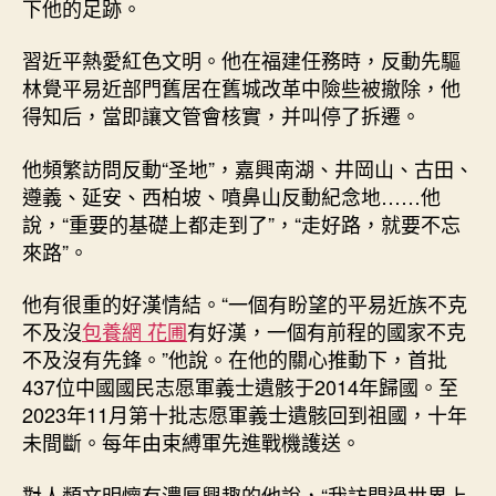
下他的足跡。
習近平熱愛紅色文明。他在福建任務時，反動先驅
林覺平易近部門舊居在舊城改革中險些被撤除，他
得知后，當即讓文管會核實，并叫停了拆遷。
他頻繁訪問反動“圣地”，嘉興南湖、井岡山、古田、
遵義、延安、西柏坡、噴鼻山反動紀念地……他
說，“重要的基礎上都走到了”，“走好路，就要不忘
來路”。
他有很重的好漢情結。“一個有盼望的平易近族不克
不及沒
包養網 花圃
有好漢，一個有前程的國家不克
不及沒有先鋒。”他說。在他的關心推動下，首批
437位中國國民志愿軍義士遺骸于2014年歸國。至
2023年11月第十批志愿軍義士遺骸回到祖國，十年
未間斷。每年由束縛軍先進戰機護送。
對人類文明懷有濃厚興趣的他說，“我訪問過世界上