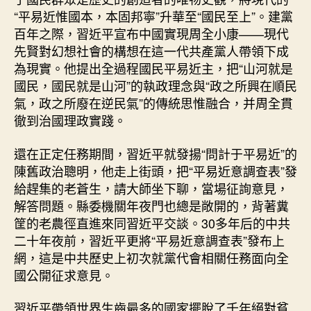
“平易近惟國本，本固邦寧”升華至“國民至上”。建黨
百年之際，習近平宣布中國實現周全小康——現代
先賢對幻想社會的構想在這一代共產黨人帶領下成
為現實。他提出全過程國民平易近主，把“山河就是
國民，國民就是山河”的執政理念與“政之所興在順民
氣，政之所廢在逆民氣”的傳統思惟融合，并周全貫
徹到治國理政實踐。
還在正定任務期間，習近平就發揚“問計于平易近”的
陳舊政治聰明，他走上街頭，把“平易近意調查表”發
給趕集的老蒼生，請大師坐下聊，當場征詢意見，
解答問題。縣委機關年夜門也總是敞開的，背著糞
筐的老農徑直進來同習近平交談。30多年后的中共
二十年夜前，習近平更將“平易近意調查表”發布上
網，這是中共歷史上初次就黨代會相關任務面向全
國公開征求意見。
習近平帶領世界生齒最多的國家擺脫了千年絕對貧