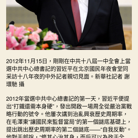
2012年11月15日，剛剛在中共十八屆一中全會上當
選中共中心總書記的習近平在北京國民年夜會堂同
采訪十八年夜的中外記者親切見面。新華社記者 謝
環馳 攝
2012年當選中共中心總書記的第一天，習近平便提
出“打鐵還需本身硬”，發出開啟一場周全從嚴治黨戰
略行動的號令。他屢次講到治亂興衰歷史周期率，
在毛澤東“讓國民來監督當局”的第一個謎底基礎上，
提出跳出歷史周期率的第二個謎底——“自我反動”。
他對干部說，“修其心治其身，而后可以為政于全