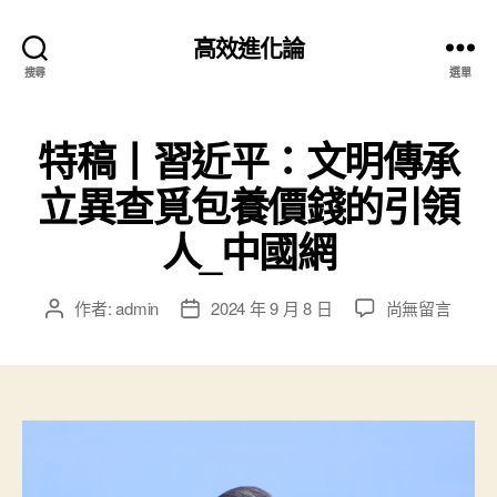
高效進化論
搜尋
選單
特稿丨習近平：文明傳承
立異查覓包養價錢的引領
人_中國網
在
作者:
admin
2024 年 9 月 8 日
尚無留言
文
文
〈特
章
章
稿
作
發
丨
者
佈
習
日
近
期
平：
文