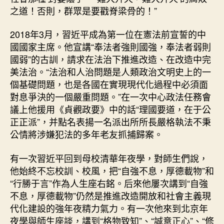
之道！否則，群眾是要戳脊梁骨的！”
2018年3月，習近平成為第一位在憲法前宣誓的中
國國家主席。他宣講“奉法者強則國強，奉法者弱則
國弱”的古訓，請求在法治下推進改造、在改造中完
美法治。“法治和人治問題是人類政治文明史上的一
個基礎問題，也是各國在實現現代化過程中必須面
對息爭決的一個嚴重問題。”在一次中心政法任務會
議上他援用《貞觀政要》中的話“理國要道，在于公
正正派”，并點名表揚一名派出所所長嚴格執法不秉
公情將涉嫌犯法的多年老友抓捕歸案。
有一次習近平回到母校清華年夜學，對師生們說，
他始終不忘校訓、校風，把“自強不息，厚德載物”和
“行勝于言”作為人生座右銘。后來他屢次講到“自強
不息，厚德載物”仍然是推進改造開放和社會主義現
代化建設的強年夜精力氣力。有一次他來到北京年
夜學與師生座談，講到“格物致知”、“誠意正心”、“修