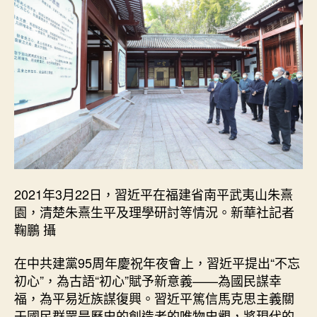
2021年3月22日，習近平在福建省南平武夷山朱熹
園，清楚朱熹生平及理學研討等情況。新華社記者
鞠鵬 攝
在中共建黨95周年慶祝年夜會上，習近平提出“不忘
初心”，為古語“初心”賦予新意義——為國民謀幸
福，為平易近族謀復興。習近平篤信馬克思主義關
于國民群眾是歷史的創造者的唯物史觀，將現代的