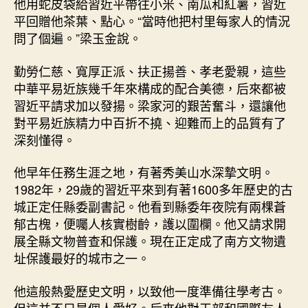
他用蛇皮袋給習近平帶往小米、南瓜和紅薯，習近
平回贈他茶葉、點心。“當時他把村里每家人的情況
問了個遍。”梁玉金說。
勤勞仁慈、寬厚正派、扶正揚善、孝老愛親，這些
中華平易近族幾千年來構成的配合美德，后來都被
習近平請求加以發揚。梁家河的艱苦奮斗，還讓他
對平易近族精力中百折不撓、迎難而上的品質有了
深刻懂得。
他早年任務生涯之地，有著秀美山水深摯文明。
1982年，29歲的習近平來到有著1600多年歷史的古
城正定任縣委副書記。他看到縣委年夜院有兩棵蒼
郁古槐，便囑人核實樹齡，護以圍欄。他又請求開
展全縣文物普查和保護。現在正定成了南方文物遺
址保護最好的城市之一。
他這般熱愛歷史文明，以致他一度準備往學考古。
但這并不只是個人愛好。后來他對干部和國際友人