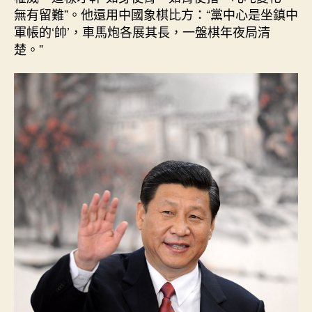
無有留難”。他還用中國象棋比方：“黨中心是坐鎮中
軍帳的‘帥’，車馬炮各展其長，一盤棋年夜局清
楚。”