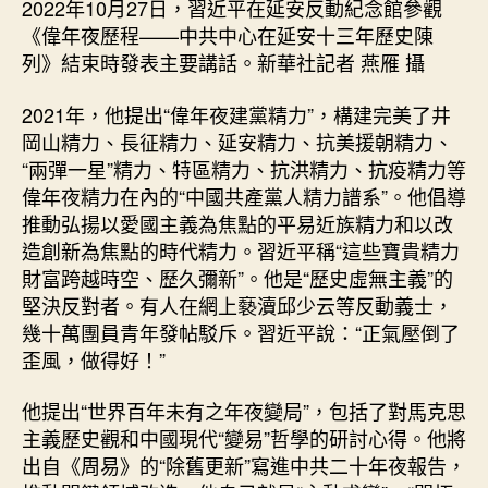
2022年10月27日，習近平在延安反動紀念館參觀
《偉年夜歷程——中共中心在延安十三年歷史陳
列》結束時發表主要講話。新華社記者 燕雁 攝
2021年，他提出“偉年夜建黨精力”，構建完美了井
岡山精力、長征精力、延安精力、抗美援朝精力、
“兩彈一星”精力、特區精力、抗洪精力、抗疫精力等
偉年夜精力在內的“中國共產黨人精力譜系”。他倡導
推動弘揚以愛國主義為焦點的平易近族精力和以改
造創新為焦點的時代精力。習近平稱“這些寶貴精力
財富跨越時空、歷久彌新”。他是“歷史虛無主義”的
堅決反對者。有人在網上褻瀆邱少云等反動義士，
幾十萬團員青年發帖駁斥。習近平說：“正氣壓倒了
歪風，做得好！”
他提出“世界百年未有之年夜變局”，包括了對馬克思
主義歷史觀和中國現代“變易”哲學的研討心得。他將
出自《周易》的“除舊更新”寫進中共二十年夜報告，