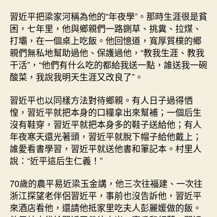
習近平把梁家河稱為他的“年夜學”。那時生涯很是貧
困，七年里，他與鄉親們一路鍘草、挑糞、拉煤、
打壩，在一個桌上吃飯。他回憶道，寬厚質樸的鄉
親們無私地幫助過他、保護過他，“教我生涯、教我
干活”，“他們有什么吃的都給我送一點，誰送我一碗
酸菜，我說我明天生涯又改良了”。
習近平也以同樣方法對待鄉親。有人日子過得恓
惶，習近平就把本身的口糧拿出來幫補；一個后生
沒有鞋穿，習近平就把本身多的鞋子送給他；有人
年夜寒天還光著頭，習近平就脫下帽子給他戴上；
誰愛看書學習，習近平就送他書和筆記本。村里人
說：“近平這后生仁義！”
70歲的農平易近梁玉金講，他三次往福建、一次往
浙江探望老伴侶習近平，事前也沒告訴他，習近平
來酒店看他，還請他抵家里吃夫人彭麗媛做的飯。