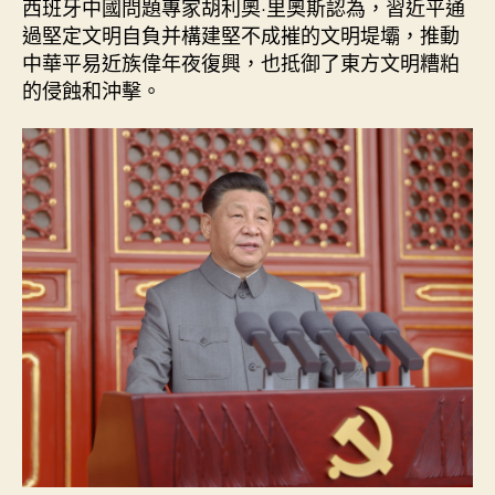
西班牙中國問題專家胡利奧·里奧斯認為，習近平通
過堅定文明自負并構建堅不成摧的文明堤壩，推動
中華平易近族偉年夜復興，也抵御了東方文明糟粕
的侵蝕和沖擊。