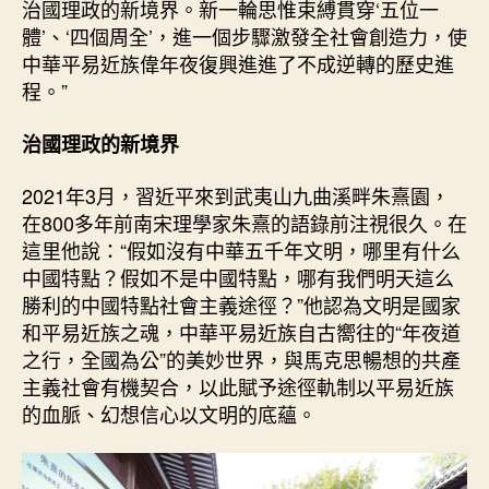
治國理政的新境界。新一輪思惟束縛貫穿‘五位一
體’、‘四個周全’，進一個步驟激發全社會創造力，使
中華平易近族偉年夜復興進進了不成逆轉的歷史進
程。”
治國理政的新境界
2021年3月，習近平來到武夷山九曲溪畔朱熹園，
在800多年前南宋理學家朱熹的語錄前注視很久。在
這里他說：“假如沒有中華五千年文明，哪里有什么
中國特點？假如不是中國特點，哪有我們明天這么
勝利的中國特點社會主義途徑？”他認為文明是國家
和平易近族之魂，中華平易近族自古嚮往的“年夜道
之行，全國為公”的美妙世界，與馬克思暢想的共產
主義社會有機契合，以此賦予途徑軌制以平易近族
的血脈、幻想信心以文明的底蘊。