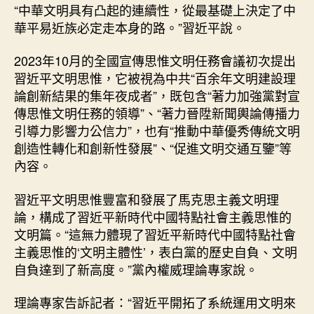
“中華文明具有凸起的連續性，從最基礎上決定了中
華平易近族必定走本身的路。”習近平說。
2023年10月的全國宣傳思惟文明任務會議初次提出
習近平文明思惟，它被視為中共“百余年文明建設理
論創新結果的集年夜成者”，既包含“著力加強黨對宣
傳思惟文明任務的領導”、“著力晉陞新聞輿論傳播力
引導力影響力公信力”，也有“推動中華優秀傳統文明
創造性轉化和創新性發展”、“促進文明交通互鑒”等
內容。
習近平文明思惟豐富和發展了馬克思主義文明理
論，構成了習近平新時代中國特點社會主義思惟的
文明篇。“這無力體現了習近平新時代中國特點社會
主義思惟的‘文明主體性’，表白黨的歷史自負、文明
自負達到了新高度。”黨內權威理論專家說。
理論專家告訴記者：“習近平開拓了系統運用文明來