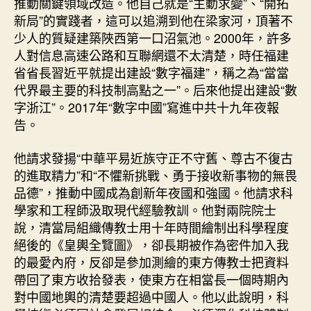
推動關鍵領域改造。他自己就是“主動求變”、“開拓
新局”的實踐者，這可以追溯到他在梁家河，頂著不
少人的質疑建築陜西第一口沼氣池。2000年，許多
人對信息高速公路和互聯網還不太清楚，時任福建
省省長習近平就提出建設“數字福建”，稱之為“當當
代界最主要的科技制高點之一”。后來他提出建設“數
字浙江”。2017年“數字中國”寫進中共十九年夜報
告。
他請求發揚“中華平易近族守正不守舊、尊古不復古
的進取精力”和“不懼新挑戰、勇于接收新事物的無畏
品德”，推動中國成為創新年夜國和強國。他請求科
學家和工程師汲取現代經驗教訓。他對兩院院士
說，清當局組織傳教士用十年時間繪制出科學程度
絕後的《皇輿全覽圖》，卻長期被作為密件加入我
的最愛內府，反卻是參加測繪的東方傳教士把資料
帶回了東方收拾發表，使東方在相當長一個時期內
對中國地輿的清楚要超過中國人。他以此說明，科