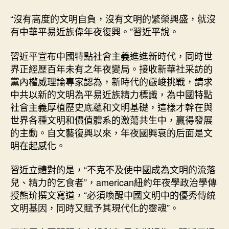
“沒有高度的文明自負，沒有文明的繁榮興盛，就沒
有中華平易近族偉年夜復興。”習近平說。
習近平宣布中國特點社會主義進進新時代，同時世
界正經歷百年未有之年夜變局。接收新華社采訪的
黨內權威理論專家認為，新時代的嚴峻挑戰，請求
中共以新的文明為平易近族精力標識，為中國特點
社會主義厚植歷史底蘊和文明基礎，這樣才幹在與
世界各種文明和價值體系的激蕩共生中，贏得發展
的主動。自文藝復興以來，年夜國興衰的后面是文
明在起感化。
習近立體對的是，“不克不及使中國成為文明的流落
兒、精力的乞食者”，american紐約年夜學政治學傳
授熊玠撰文寫道，“必須喚醒中國文明中的優秀傳統
文明基因，同時又賦予其現代化的靈魂”。