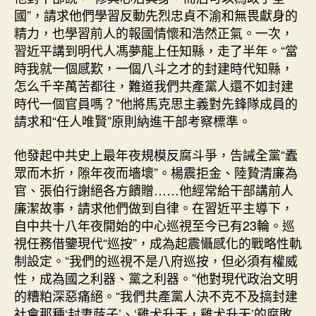
國”，請求他們學習反動先烈忠貞不渝和無畏獻身的
精力，也學習前人的報國情懷和浩然正氣。一次，
習近平講到明代人馮夢龍上任知縣，走了半年。“當
時我就一個感歎，一個八斗之才的封建時代知縣，
怎么千辛萬苦都往，難道我們共產黨人還不如封建
時代一個官員嗎？”他將馬克思主義對先鋒隊成員的
請求和“任人唯賢”原則納進干部考察標準。
他發起中共史上最年夜規模反腐斗爭，告誡全黨“蠹
眾而木折，隙年夜而墻壞”。楊震拒金、陸贄清廉為
官、張伯行謝絕各方饋贈……他經常給干部講前人
廉潔故事，請求他們做到自律。在習近平主導下，
自中共十八年夜開始的中心巡視至今已有23輪。巡
視任務借鑒現代“巡按”，成為起震懾感化的戰略性軌
制設定。“我們的巡視不是八府巡按，但必須有權威
性，成為國之利器、黨之利器。”他對現代政治文明
的糟粕深惡痛絕。“我們共產黨人決不克不及搞封建
社會那種‘封妻蔭子’、‘雞犬升天，雞犬升天’的腐敗