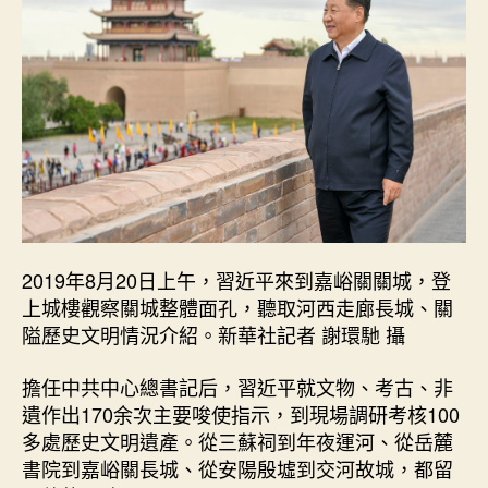
2019年8月20日上午，習近平來到嘉峪關關城，登
上城樓觀察關城整體面孔，聽取河西走廊長城、關
隘歷史文明情況介紹。新華社記者 謝環馳 攝
擔任中共中心總書記后，習近平就文物、考古、非
遺作出170余次主要唆使指示，到現場調研考核100
多處歷史文明遺產。從三蘇祠到年夜運河、從岳麓
書院到嘉峪關長城、從安陽殷墟到交河故城，都留