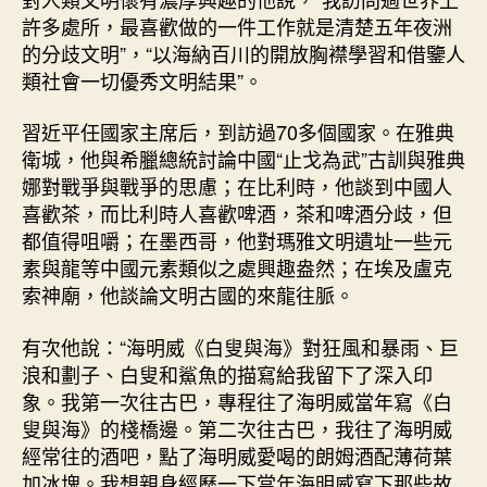
許多處所，最喜歡做的一件工作就是清楚五年夜洲
的分歧文明”，“以海納百川的開放胸襟學習和借鑒人
類社會一切優秀文明結果”。
習近平任國家主席后，到訪過70多個國家。在雅典
衛城，他與希臘總統討論中國“止戈為武”古訓與雅典
娜對戰爭與戰爭的思慮；在比利時，他談到中國人
喜歡茶，而比利時人喜歡啤酒，茶和啤酒分歧，但
都值得咀嚼；在墨西哥，他對瑪雅文明遺址一些元
素與龍等中國元素類似之處興趣盎然；在埃及盧克
索神廟，他談論文明古國的來龍往脈。
有次他說：“海明威《白叟與海》對狂風和暴雨、巨
浪和劃子、白叟和鯊魚的描寫給我留下了深入印
象。我第一次往古巴，專程往了海明威當年寫《白
叟與海》的棧橋邊。第二次往古巴，我往了海明威
經常往的酒吧，點了海明威愛喝的朗姆酒配薄荷葉
加冰塊。我想親身經歷一下當年海明威寫下那些故