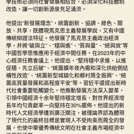
學技術必須同社會發展相結合，必須深化科技體制
改造，讓一切創新源泉充足涌流。
他提出“新發展理念”，統籌創新、協調、綠色、開
放、共享，既體現馬克思主義發展學說，又有中國
傳統辯證法特征。他發展了馬克思主義政治經濟
學，并將“破與立”、“穩與進”、“質與量”、“統與放”等
中國哲學思惟應用于經濟中間任務。在2023年的中
心經濟任務會議上，他提出，“堅持穩中求進、以進
促穩、先立后破”、“統籌擴年夜內需和深化供給側結
構性改造”、“統籌新型城鎮化和鄉村周全振興”、“統
籌高質量發展和高程度平安”等。習近平還提出新時
代社會重要牴觸變化。他推動發展方法深入變革，
引領中國經濟十余年堅持穩定增長，對世界經濟增
長年均勻貢獻率一向堅持在30%擺佈。他提出的新
時代人文經濟學遭到廣泛關注，被理論界認為體現
了現代化的最終目標是實現人不受拘束而周全的發
展，也使中華優秀傳統文明在社會主義市場經濟中