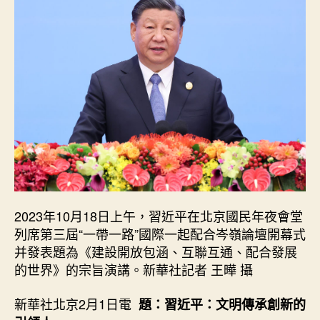
明
傳
承
立
異
查
覓
包
養
價
錢
的
引
領
2023年10月18日上午，習近平在北京國民年夜會堂
人
列席第三屆“一帶一路”國際一起配合岑嶺論壇開幕式
_
并發表題為《建設開放包涵、互聯互通、配合發展
中
的世界》的宗旨演講。新華社記者 王曄 攝
國
網〉
新華社北京2月1日電
中
題：習近平：文明傳承創新的