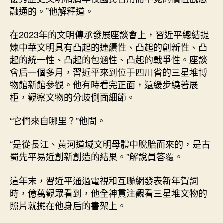
融通的。”他解釋道。
在2023年的文明傳承發展座談會上，習近平總結提
煉中華文明具有凸起的連續性、凸起的創新性、凸
起的統一性、凸起的包涵性、凸起的戰爭性。座談
會后一個多月，習近平來到位于四川省的三星堆博
物館新館參觀。他有時看完正面，還緩步繞著展
柜，觀察文物的分歧側面細節。
“它們來自哪里？”他問。
“是從長江、黃河道域文明母體中脫胎而來的，是古
蜀先平易近創新創造的結果。”解說員答覆。
這年末，習近平通過電視和互聯網發表新年賀詞
時，億萬觀眾看到，他全神貫注觀看三星堆文物的
照片就擺在他身后的書架上。