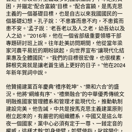
困，并錨定“配合富饒”目標。“配合富饒，是馬克思
主義的一個基礎目標，也是自古以來我國國民的一
個基礎幻想。孔子說：‘不患寡而患不均，不患貧而
患不安。’孟子說：‘老吾老以及人之老，幼吾幼以及
人之幼。’”2016年，他在一個省部級重要領導干部
專題研討班上說。往年赴美訪問期間，他從當年梁
家河農平易近的期盼談起，向世界宣布“讓現代化結
果惠及全體國民”。“我們的目標很宏偉，也很樸素，
歸根究竟就是讓老蒼生過上更好的日子。”他在2024
年新年賀詞中說。
他贊揚建黨百年慶典“禮序乾坤”、“樂和六合”的盛
況。他將“綱維有序”、“禮樂融合”的中華優秀傳統文
明融進國家管理體系和管理才能現代化，推動軌制
建設完美。他告誡，中共是按馬克思主義建黨原則
樹立起來的，有嚴密的組織體系，中國又是這么年
夜一個國家，黨中心必須有定于一尊、一錘定音的
權威，這樣才幹“如身使臂，如臂使指，叱咤變化，