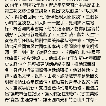
2014年，時隔72年后，習近平掌管召開中共歷史上
第二次文藝任務座談會，提出“文以載道”、“以文明
人”。與會者回憶，他“像伴侶親人間敘談”，三個多
小時的座談會后和大師一一握手。見到飾演焦裕
祿、楊善洲的李雪健，他說“這兩個人物你刻畫得特
別好，我覺得就是進戲了，人生如戲、戲如人生”。
從在處所任職時規劃中國美術學院的未來，到擔任
總書記后同意興建國家版本館；從關懷中華文明探
源工程，到推動《復興文庫》、《儒躲》和“中國歷
代繪畫年夜系”建設……他請求在守正創新中“賡續歷
史文脈”。他倡導構建明朗網絡空間，推動媒體融
會，身體力行做國際傳播話語轉換。他對神話、史
詩、說唱文學、說書、山歌、處所戲等平易近間文
明藝術傾注極年夜熱情，鼓勵當代青年小說家、詩
人、畫家等創新，支撐國產科幻電影衝破。他還提
出“讓城市留住記憶，讓人們記住鄉愁”，把“工業銹
帶”變為“生涯秀帶”，讓田園風光和詩意山川并存。