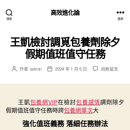
高效進化論
搜尋
選單
王凱檢討調覓包養劑除夕
假期值班值守任務
在
作者:
admin
2024 年 1 月 5 日
尚無留言
文
文
〈王
章
章
凱
作
發
檢
者
佈
討
日
調
王凱
包養網VIP
期
在檢討
包養感情
調劑除夕
覓
假期值班值守任務時誇
包養網單次
大
包
養
強化值班義務 落細任務辦法
劑