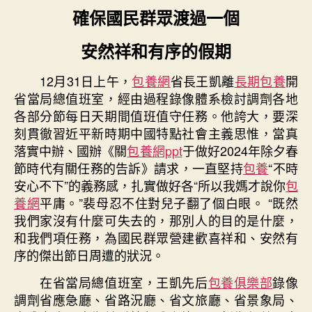
除
確保國民群眾渡過一個
夕
假
安然祥和有序的假期
期
值
12月31日上午，
包養網
省長王凱離
長期包養
開
班
省當局總值班室，經由過程錄像體系檢討調劑各地
值
守
各部分節每日天期間值班值守任務。他誇大，要深
任
刻貫徹習近平新時期中國特點社會主義思惟，當真
務〉
落實中辦、國辦《關
包養網ppt
于做好2024年除夕春
中
節時代有關任務的告訴》請求，一直堅持
包養
“不時
安心不下”的義務感，扎實做好各“所以我媽才說你
包
養網
平庸。”裴母忍不住對兒子翻了個白眼。 “既然
我們家沒有什麼可失去的，那別人的目的是什麼，
和我們項任務，為國民群眾營建歡喜祥和、安然有
序的傑出節日周遭的狀況。
在省當局總值班室，王凱先后
包養俱樂部
錄像
調劑省應急廳、省路況廳、省文旅廳、省景象局、