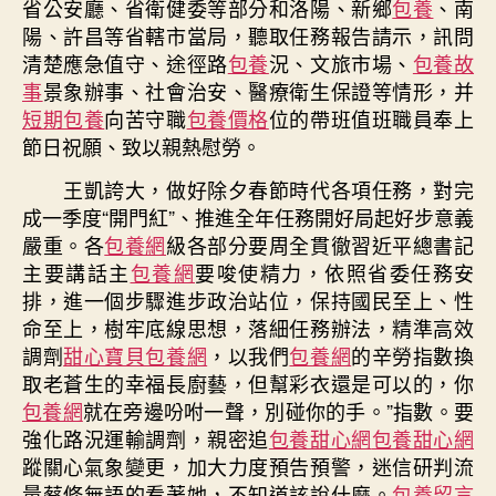
省公安廳、省衛健委等部分和洛陽、新鄉
包養
、南
陽、許昌等省轄市當局，聽取任務報告請示，訊問
清楚應急值守、途徑路
包養
況、文旅市場、
包養故
事
景象辦事、社會治安、醫療衛生保證等情形，并
短期包養
向苦守職
包養價格
位的帶班值班職員奉上
節日祝願、致以親熱慰勞。
王凱誇大，做好除夕春節時代各項任務，對完
成一季度“開門紅”、推進全年任務開好局起好步意義
嚴重。各
包養網
級各部分要周全貫徹習近平總書記
主要講話主
包養網
要唆使精力，依照省委任務安
排，進一個步驟進步政治站位，保持國民至上、性
命至上，樹牢底線思想，落細任務辦法，精準高效
調劑
甜心寶貝包養網
，以我們
包養網
的辛勞指數換
取老蒼生的幸福長廚藝，但幫彩衣還是可以的，你
包養網
就在旁邊吩咐一聲，別碰你的手。”指數。要
強化路況運輸調劑，親密追
包養甜心網
包養甜心網
蹤關心氣象變更，加大力度預告預警，迷信研判流
量蔡修無語的看著她，不知道該說什麼。
包養留言