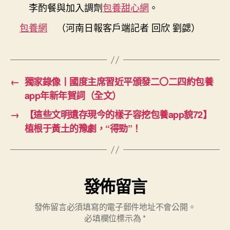
李酌餐與加入調劑
包養甜心網
。
包養網
（河南日報客戶端記者 回欣 劉勰）
←
獨家錄像丨國度主席習近平頒發二〇二四約包養
app年新年賀詞（全文）
→
【這些文明遺存現今的樣子容挖包養app貌72】
植根于黃土的豫劇，“得勁”！
發佈留言
發佈留言必須填寫的電子郵件地址不會公開。
必填欄位標示為
*