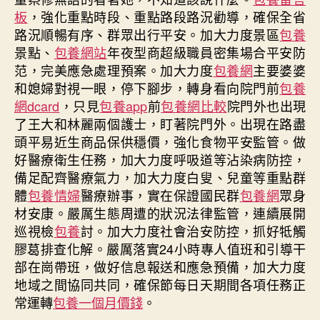
板
，強化重點時段、重點路段路況勸導，確保全省
路況順暢有序、群眾出行平安。加大力度景區
包養
景點、
包養網站
年夜型商超級職員密集場合平安防
范，完美應急處理預案。加大力度
包養網
主要婆婆
和媳婦對視一眼，停下腳步，轉身看向院門前
包養
網dcard
，只見
包養app
前
包養網比較
院門外也出現
了王大和林麗兩個護士，盯著院門外。出現在路盡
頭平易近生商品保供穩價，強化食物平安監管。做
好醫療衛生任務，加大力度呼吸道等沾染病防控，
備足配齊醫療氣力，加大力度白叟、兒童等重點群
體
包養情婦
醫療辦事，實在保證國民群
包養網
眾身
材安康。嚴厲生態周遭的狀況法律監管，連續展開
巡視檢
包養
討。加大力度社會治安防控，抓好牴觸
膠葛排查化解。嚴厲落實24小時專人值班和引導干
部在崗帶班，做好信息報送和應急預備，加大力度
地域之間協同共同，確保節每日天期間各項任務正
常運轉
包養一個月價錢
。