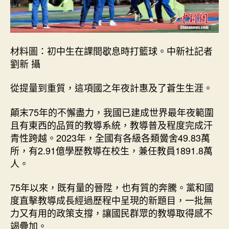
材料圖：初中生在課間歇息時打籃球。中新社記者
劉新 攝
從提量到重質，這項國之年夜計惠及了蒼生生涯。
顛末75年的不懈盡力，我國已建成世界最年夜範圍
且有東西的品質的教導系統，教導普及程度完成汗
青性跨越。2023年，全國有各級各類黌舍49.83萬
所，有2.91億學歷教導在校生，兼任教員1891.8萬
人。
75年以來，既有量的晉陞，也有質的奔騰。黨和國
度直擊教導成長經過歷程中呈現的新題目，一批無
力又有用的政策支撐，讓國民群眾的教導取得感不
竭疊加。