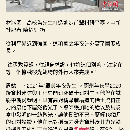
材料圖：高校為先生打造進步前輩科研平臺。中新
社記者 陳楚紅 攝
從利平易近到強國，這項國之年夜計夯實了國度成
長。
“往勇敢質疑，往親身求證，也許這個別系，注定在
等一個機械發光範疇的外行人來完成。”
周錦宇，2021年“最美年夜先生”，蘭州年夜學2020
級資料迷信與工程專門研究碩士研討生。他曾在試
驗中偶爾發明，具有高對稱晶體構造的稀土資料在
力的感化下居然發光了。導師張加馳的話以及試驗
室中發明的一絲微光，讓他衝動不已。歷經18個月
的研討論證，他在高對稱應力發光資料及其力光轉
換機理的研討方面獲得立異突
包養網
破，在SCI一區