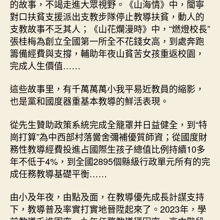
的故事，不竭走進大眾視野。《山海情》中，閩寧
中
對口扶貧支援派出支教步隊停止教導扶貧，動人的
國
支教故事不乏其人；《山花爛漫時》中，“燃燈校長”
網〉
張桂梅為創立全國第一所全不花錢女高，到處奔跑
中
籌備經費與支撐，輔助年夜山貧苦女孩重返校園，
完成人生價值……
這些故事里，有千萬萬萬小我平易近教員的縮影，
也是黨和國度器重基本教導的鮮活表現。
從先生贊助政策系統完成全籠罩并日益健全，到“特
崗打算”為中西部村落黌舍彌補優質師資；從國度財
務性教導經費投進占國際生孩子總值比例持續10多
年不低于4%，到全國2895個縣級行政單元所有的完
成任務教導基礎平衡……
由小及年夜，由點及面，在教導優先成長計謀支持
下，教導普及率實打實地晉陞起來了。2023年，學