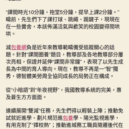
“課間時光10分鐘，拖堂5分鐘，提早上課2分鐘。”
疇前，先生們下了課打球、跳繩、踢鍵子，現現在
在一些黌舍，本該佈滿活氣與歡笑的校園變得鬧哄
哄。
減
包養網
負是近年來教導範疇備受追蹤關心的話
題。針對“課間圈養”題目，教導部及各地教導部分屢
次亮相，保證并延伸“課間非常鐘”，表現了以先生成
長為中間的育人導向。現在，教導不再是一“智”獨
秀，德智體美勞周全協同成長的局勢正在構成。
從“小暗語”到“年夜視野”，我國教導系統的完美，惠
及蒼生方方面面。
連續展開“雙減”任務，先生們得以輕裝上陣；推動免
試就近進學、劃片規范進
包養
學、陽光監視進學，
有用克制了“擇校熱”；推動進城務工職員隨遷後代在