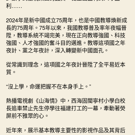
盈
利……
利，
這
2024年是新中國成立75周年，也是中國教導煥新成
項
長的75周年。75年以來，我國教導普及率年夜幅晉
查
陞，教導系統不竭完美，現在正向教導強國、科技
包
養
強國、人才強國的奮斗目的邁進。教導這項國之年
心
夜計、黨之年夜計，深入轉變新中國面孔。
得
國
從常識到理念，這項國之年夜計晉陞了全平易近本
之
質。
年
夜
“沒上學，命運把握不在本身手上。”
計
何
熱播電視劇《山海情》中，西海固閩寧村小學白校
故
長追車禁止先生停學往福建打工的一幕，牽動著熒
轉
變
屏前不雅眾的心。
中
國？
近年來，展示基本教導主要性的影視作品及其背后
_