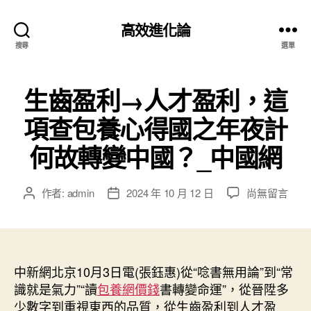
高效進化論
搜尋
選單
生齒盈利→人才盈利，這
項查包養心得國之年夜計
何故轉變中國？_中國網
在
作者:
admin
2024 年 10 月 12 日
尚無留言
文
文
〈生
章
章
齒
作
發
盈
者
佈
利
日
→
中新網北京10月3日電(張鈺惠)從“唸書無用論”到“常
期
人
識就是氣力”“讀
包養網價錢
書轉變命運”，從晉陞多
才
少數字到重視東西的品質，從生齒盈利到人才盈