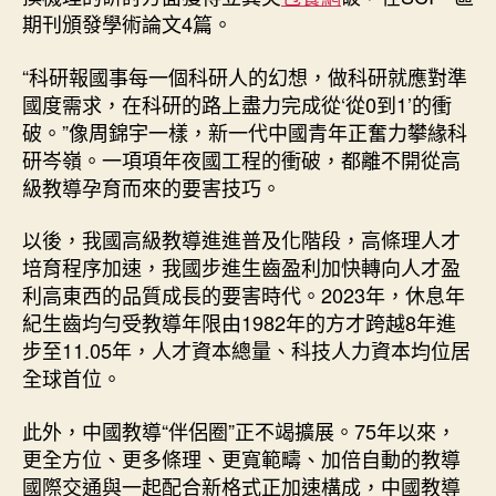
期刊頒發學術論文4篇。
“科研報國事每一個科研人的幻想，做科研就應對準
國度需求，在科研的路上盡力完成從‘從0到1’的衝
破。”像周錦宇一樣，新一代中國青年正奮力攀緣科
研岑嶺。一項項年夜國工程的衝破，都離不開從高
級教導孕育而來的要害技巧。
以後，我國高級教導進進普及化階段，高條理人才
培育程序加速，我國步進生齒盈利加快轉向人才盈
利高東西的品質成長的要害時代。2023年，休息年
紀生齒均勻受教導年限由1982年的方才跨越8年進
步至11.05年，人才資本總量、科技人力資本均位居
全球首位。
此外，中國教導“伴侶圈”正不竭擴展。75年以來，
更全方位、更多條理、更寬範疇、加倍自動的教導
國際交通與一起配合新格式正加速構成，中國教導