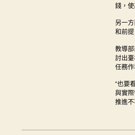
錢，使
另一方
和前提
教導部
討出臺
任務作
“也要
與實際
推進不