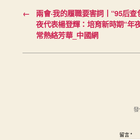
←
兩會·我的履職要害詞丨“95后查
夜代表楊登輝：培育新時期“年夜國
常熱絡芳華_中國網
發
留言
*