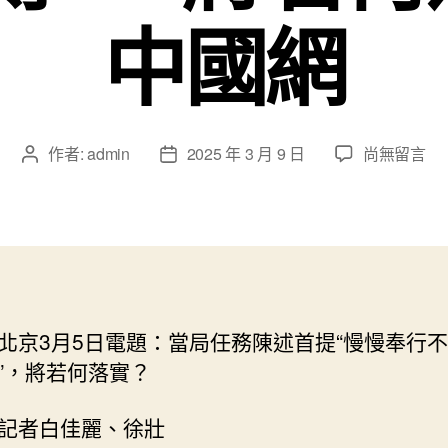
中國網
在
作者:
admin
2025 年 3 月 9 日
尚無留言
文
文
〈當
章
章
局
作
發
任
者
佈
務
日
甜
期
心
寶
北京3月5日電題：當局任務陳述首提“慢慢奉行
物
”，將若何落實？
查
包
養
記者白佳麗、徐壯
網