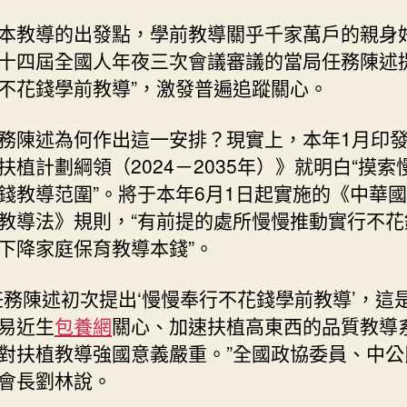
陳
本教導的出發點，學前教導關乎千家萬戶的親身
述
十四屆全國人年夜三次會議審議的當局任務陳述提
首
提
不花錢學前教導”，激發普遍追蹤關心。
“慢
慢
務陳述為何作出這一安排？現實上，本年1月印
奉
扶植計劃綱領（2024－2035年）》就明白“摸索
行
錢教導范圍”。將于本年6月1日起實施的《中華
不
花
教導法》規則，“有前提的處所慢慢推動實行不花
錢
下降家庭保育教導本錢”。
學
前
任務陳述初次提出‘慢慢奉行不花錢學前教導’，這
教
導”，
易近生
包養網
關心、加速扶植高東西的品質教導
將
對扶植教導強國意義嚴重。”全國政協委員、中公
若
會長劉林說。
何