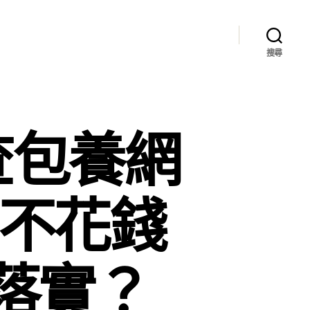
搜尋
查包養網
行不花錢
落實？_