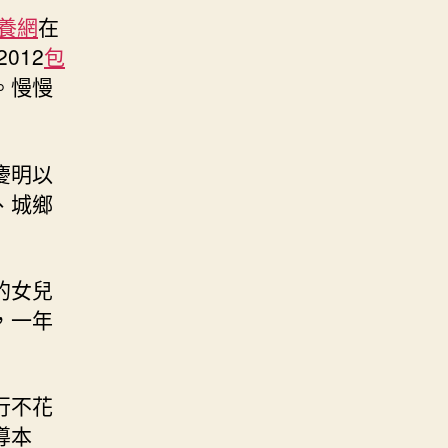
養網
在
012
包
。慢慢
慶明以
、城鄉
的女兒
，一年
行不花
導本