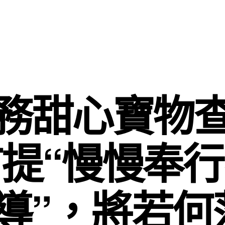
務甜心寶物
提“慢慢奉
導”，將若何