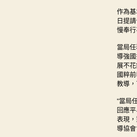
作為基
日提請
慢奉行
當局任
導強國
展不花
國粹前
教導，
“當局
回應平
表現，
導協會