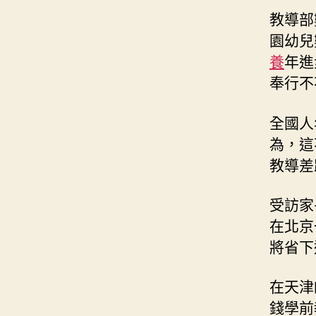
教導部
園幼兒
養
年進
奉行不
全國人
為，這
教導差
受訪家
在北京
將省下
在天津
錢學前