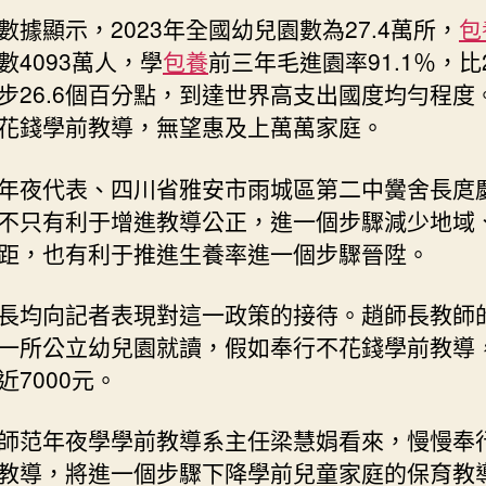
落
數據顯示，2023年全國幼兒園數為27.4萬所，
包
實？
_
數4093萬人，學
包養
前三年毛進園率91.1％，比2
中
步26.6個百分點，到達世界高支出國度均勻程度
國
花錢學前教導，無望惠及上萬萬家庭。
網〉
中
年夜代表、四川省雅安市雨城區第二中黌舍長庹
不只有利于增進教導公正，進一個步驟減少地域
距，也有利于推進生養率進一個步驟晉陞。
長均向記者表現對這一政策的接待。趙師長教師
一所公立幼兒園就讀，假如奉行不花錢學前教導
近7000元。
師范年夜學學前教導系主任梁慧娟看來，慢慢奉
教導，將進一個步驟下降學前兒童家庭的保育教