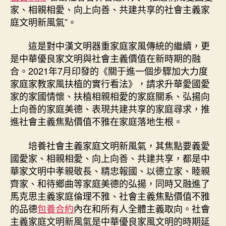
家、相親相愛、向上向善、共建共享的社會主義家
庭文明新風氣”。
這是對中漢文明器重家庭家風傳統的繼續，更
是中華優良家文明與社會主義價值在新時期的融
合。2021年7月印發的《關于進一個步驟加大力度
家庭家教家風扶植的實行看法》，請求升華愛國愛
家的家國情懷、扶植相親相愛的家庭關系、弘揚向
上向善的家庭美德、表現共建共享的家庭尋求，推
進社會主義焦點價值不雅在家庭落地生根。
培養社會主義家庭文明新風氣，其焦點要義愛
國愛家、相親相愛、向上向善、共建共享，都是中
華家文明中孝親敬長、精忠報國、以德立家、睦親
齊家、和待鄉曲等家庭美德的弘揚，同時又融進了
馬克思主義家庭倫理不雅、社會主義焦點價值不雅
的品德
包養合約
內在和所有人全體主義取向。社會
主義家庭文明新風氣是中華優良家風文明的時期延