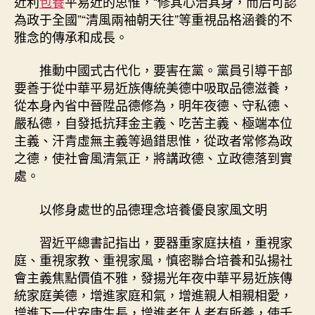
近利
包養
平易近的思惟，“修其心治其身，而后可認
為政于全國”“清風兩袖朝天往”等重視品格涵養的不
雅念的傳承和成長。
推動中國式古代化，要害在黨。黨員引導干部
要善于從中華平易近族傳統美德中吸取品德滋養，
從本身內省中晉陞品德修為，明年夜德、守私德、
嚴私德，自發抵抗拜金主義、吃苦主義、極端本位
主義、汗青虛無主義等過錯思惟，從政者常修為政
之德，使社會風清氣正，將講政德、立政德落到實
處。
以修身處世的品德理念培養優良家風文明
習近平總書記指出，要器重家庭扶植，重視家
庭、重視家教、重視家風，慎密聯合培養和弘揚社
會主義焦點價值不雅，發揚光年夜中華平易近族傳
統家庭美德，增進家庭和氣，增進親人相親相愛，
增進下一代安康生長，增進老年人老有所養，使千