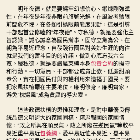
明年夜德，就是要鑄牢幻想信心、鍛煉剛強黨
性，在年夜是年夜非眼前旗號光鮮，在風波考驗眼
前臨危不懼，在各類引誘眼前態度果斷，這是引導
干部起首要修睦的“年夜德”。守私德，就是要強化主
旨認識，誠心誠意為國民辦事，固守立黨為公、在
朝為平易近理念，自發踐行國民對美妙生涯的向往
就是我們的奮斗目的的許諾，做到心底忘我六合
寬。嚴私德，就是要嚴厲束縛本身
包養合約
的操守
和行動。一切黨員、干部都要戒貪止欲、低廉甜頭
奉公，實在把國民付與的權利用來造福于國民。要
把家風扶植擺在主要地位，廉明修身，廉明齊家，
避免“枕邊風”成為貪腐的導火索。
這些政德扶植的思惟和理念，是對中華優良傳
統品德文明誇大的家國同構、精忠報國的家國情
懷，“政之所興在順民氣，政之所廢在逆民氣”等敬平
易近重平易近
包養網
、愛平易近恤平易近、憂平易