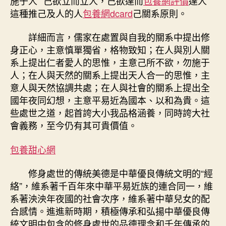
施于人”“己欲立而立人，己欲達而
包養網評價
達人”
這種推己及人的人
包養網dcard
己關系原則。
詳細而言，儒家在處置與自我的關系中提出修
身正心，主意慎單獨省，格物致知；在人與別人關
系上提出仁者愛人的思惟，主意己所不欲，勿施于
人；在人與天然的關系上提出天人合一的思惟，主
意人與天然協調共處；在人與社會的關系上提出全
國年夜同幻想，主意平易近為國本、以和為貴。這
些處世之道，起首誇大小我品格涵養，同時誇大社
會義務，至今仍有其可貴價值。
包養甜心網
修身處世的傳統美德是中華優良傳統文明的“經
絡”，維系著千百年來中華平易近族的連合同一，維
系著泱泱年夜國的社會次序，維系著中華兒女的配
合感情。進進新時期，積極傳承和弘揚中華優良傳
統文明中包含的修身處世的品德理念和千年傳承的