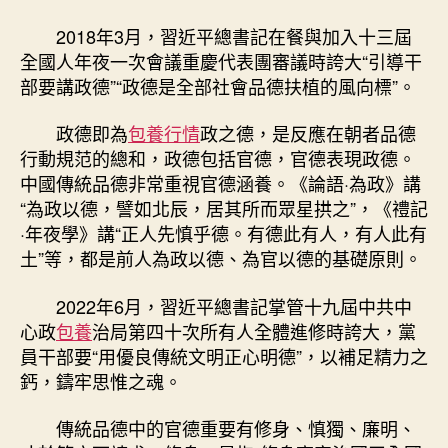
2018年3月，習近平總書記在餐與加入十三屆
全國人年夜一次會議重慶代表團審議時誇大“引導干
部要講政德”“政德是全部社會品德扶植的風向標”。
政德即為
包養行情
政之德，是反應在朝者品德
行動規范的總和，政德包括官德，官德表現政德。
中國傳統品德非常重視官德涵養。《論語·為政》講
“為政以德，譬如北辰，居其所而眾星拱之”，《禮記
·年夜學》講“正人先慎乎德。有德此有人，有人此有
土”等，都是前人為政以德、為官以德的基礎原則。
2022年6月，習近平總書記掌管十九屆中共中
心政
包養
治局第四十次所有人全體進修時誇大，黨
員干部要“用優良傳統文明正心明德”，以補足精力之
鈣，鑄牢思惟之魂。
傳統品德中的官德重要有修身、慎獨、廉明、