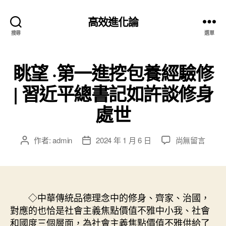
高效進化論
搜尋
選單
眺望 ·第一進挖包養經驗修
| 習近平總書記如許談修身
處世
在
作者:
admin
2024 年 1 月 6 日
尚無留言
文
文
〈眺
章
章
望
作
發
·
者
佈
第
日
一
◇中華傳統品德理念中的修身、齊家、治國，
期
進
對應的也恰是社會主義焦點價值不雅中小我、社會
挖
和國度三個層面，為社會主義焦點價值不雅供給了