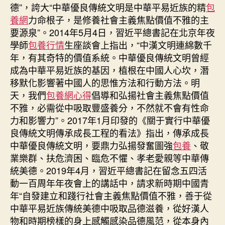
德”，誇大“中華優良傳統文明是中華平易近族的精
包
養網
力命根子，是修養社會主義焦點價值不雅的主
要源泉”。2014年5月4日，習近平總書記在北京年夜
學師
包養行情
生座談會上指出，“中漢文明連綿數千
年，有其奇特的價值系統。中華優良傳統文明曾經
成為中華平易近族的基因，植根在中國人心坎，潛
移默化影響著中國人的思惟方法和行動方法。明
天，我們
包養網心得
倡導和弘揚社會主義焦點價值
不雅，必需從中吸取豐盛養分，不然就不會有性命
力和影響力”。2017年1月印發的《關于實行中華優
良傳統文明傳承成長工程的看法》指出，傳承成長
中華優良傳統文明，要鼎力弘揚發奮圖強
包養
、敬
業樂群、扶危濟困、臨危不懼、孝老愛親等中華傳
統美德。2019年4月，習近平總書記在留念五四活
動一百周年年夜會上的講話中，請求新時期中國青
年“自發建立和踐行社會主義焦點價值不雅，善于從
中華平易近族傳統美德中吸取品德滋養，從好漢人
物和時期榜樣的身上感觸感染品德風范，從本身內