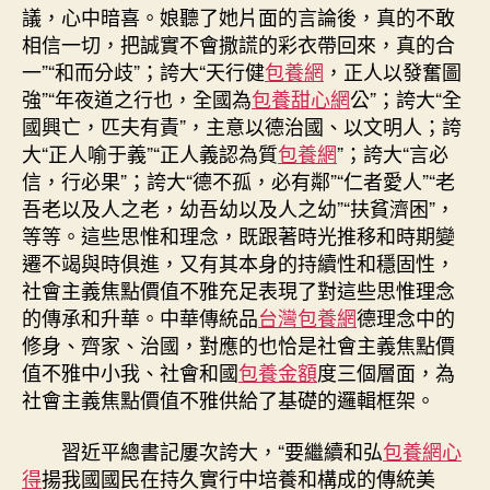
議，心中暗喜。娘聽了她片面的言論後，真的不敢
相信一切，把誠實不會撒謊的彩衣帶回來，真的合
一”“和而分歧”；誇大“天行健
包養網
，正人以發奮圖
強”“年夜道之行也，全國為
包養甜心網
公”；誇大“全
國興亡，匹夫有責”，主意以德治國、以文明人；誇
大“正人喻于義”“正人義認為質
包養網
”；誇大“言必
信，行必果”；誇大“德不孤，必有鄰”“仁者愛人”“老
吾老以及人之老，幼吾幼以及人之幼”“扶貧濟困”，
等等。這些思惟和理念，既跟著時光推移和時期變
遷不竭與時俱進，又有其本身的持續性和穩固性，
社會主義焦點價值不雅充足表現了對這些思惟理念
的傳承和升華。中華傳統品
台灣包養網
德理念中的
修身、齊家、治國，對應的也恰是社會主義焦點價
值不雅中小我、社會和國
包養金額
度三個層面，為
社會主義焦點價值不雅供給了基礎的邏輯框架。
習近平總書記屢次誇大，“要繼續和弘
包養網心
得
揚我國國民在持久實行中培養和構成的傳統美