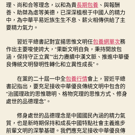
理、尚和合等理念，以和為貴
長期包養
、與報酬
善、助桀為虐等美德，已深深植根于中國人的精力
中，為中華平易近族生生不息、薪火相傳供給了主
要精力氣力。
習近平總書記對宣揚思惟文明任
包養網單次
務
作出主要唆使誇大，“果斷文明自負，秉持開放包
涵，保持守正立異”“出力賡續中漢文脈、推進中華優
良傳統文明發明性轉化和立異性成長”。
在黨的二十屆一中全
包養行情
會上，習近平總
書記指出，要充足接收中華優良傳統文明中包含的
“治國理政的思惟聰明、格物究理的思惟方式、修身
處世的品德理念”。
修身處世的品德理念是中國國民內涵的精力氣
質，也是新時期保持和成長中國特點社會主義進步
前輩文明的深摯基礎。我們應充足接收中華優良傳