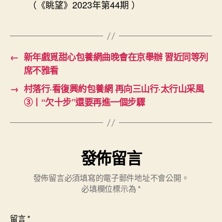
（《眺望》2023年第44期 ）
←
新年戲覓甜心包養網曲晚會在京舉辦 習近同等列
席不雅看
→
村落行·看復興約包養網 再向三山行·太行山采風
③丨“欠十步”還要再進一個步驟
發佈留言
發佈留言必須填寫的電子郵件地址不會公開。
必填欄位標示為
*
留言
*