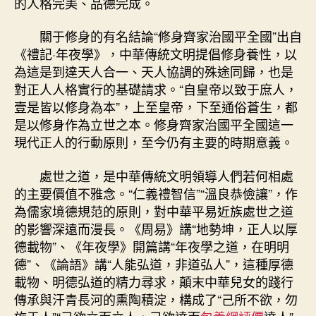
的人格完美、品德完成。
關于修身的有名結論“修身齊家治國平全國”出自
《禮記·年夜學》，中華傳統文明提倡修身養性，以
為這是到達天人合一、天人協調的殊途同歸，也是
對正人人格實行的基礎請求。“自皇帝以致于庶人，
壹是皆以修身為本”，上至皇帝，下至通俗蒼生，都
是以修身作為立世之本。修身齊家治國平全國這一
現代正人的行動原則，至今仍有主要的時期意義。
處世之道，是中華傳統文明領導人們若何相處
的主要價值不雅念。“仁義禮智信”“溫良恭儉讓”，作
為儒家境德規范的原則，對中華平易近族處世之道
的影響深遠而漫長。《周易》講“地勢坤，正人以厚
德載物”、《年夜學》開篇講“年夜學之道，在明明
德”、《論語》講“人能弘道，非道弘人”，這種厚德
載物、明德弘道的精力尋求，顛末中華兒女的踐行
傳承與汗青長河的熏陶積淀，構成了“己所不欲，勿