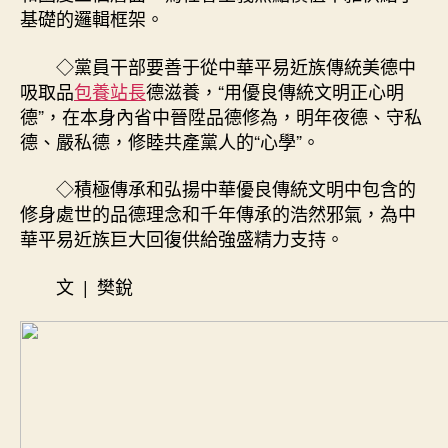
包
基礎的邏輯框架。
養
經
◇黨員干部要善于從中華平易近族傳統美德中
驗
吸取品
包養站長
德滋養，“用優良傳統文明正心明
修
德”，在本身內省中晉陞品德修為，明年夜德、守私
|
習
德、嚴私德，修睦共產黨人的“心學”。
近
平
◇積極傳承和弘揚中華優良傳統文明中包含的
總
修身處世的品德理念和千年傳承的浩然邪氣，為中
書
華平易近族巨大回復供給強盛精力支持。
記
如
文 | 樊銳
許
談
修
身
處
世〉
中