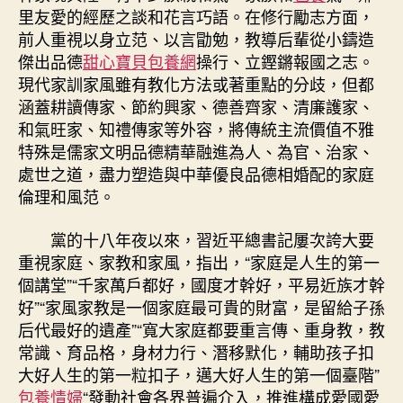
里友愛的經歷之談和花言巧語。在修行勵志方面，
前人重視以身立范、以言勖勉，教導后輩從小鑄造
傑出品德
甜心寶貝包養網
操行、立鏗鏘報國之志。
現代家訓家風雖有教化方法或著重點的分歧，但都
涵蓋耕讀傳家、節約興家、德善齊家、清廉護家、
和氣旺家、知禮傳家等外容，將傳統主流價值不雅
特殊是儒家文明品德精華融進為人、為官、治家、
處世之道，盡力塑造與中華優良品德相婚配的家庭
倫理和風范。
黨的十八年夜以來，習近平總書記屢次誇大要
重視家庭、家教和家風，指出，“家庭是人生的第一
個講堂”“千家萬戶都好，國度才幹好，平易近族才幹
好”“家風家教是一個家庭最可貴的財富，是留給子孫
后代最好的遺產”“寬大家庭都要重言傳、重身教，教
常識、育品格，身材力行、潛移默化，輔助孩子扣
大好人生的第一粒扣子，邁大好人生的第一個臺階”
包養情婦
“發動社會各界普遍介入，推進構成愛國愛