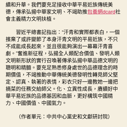
續和升華。我們要充足接收中華平易近族傳統美
德，傳承弘揚中華家文明、不竭助推
包養網dcard
社
會主義精力文明扶植。
習近平總書記指出：“汗青和實際都表白，一個
擯棄了或許變節了本身汗青文明的平易近族，不只
不成能成長起來，並且很能夠演出一幕幕汗青喜
劇。”奮進新征程，弘揚全人類配合價值、發明人類
文明新形狀的實行召喚著傳承弘揚中華品德文明的
聰明和精髓。要充足熟悉修身處世的品德理念的時
期價值，不竭推動中華傳統美德發明性轉見師父堅
定、認真、執著的表情，彩衣只好一邊教她一邊把
摘菜的任務交給師父。化、立異性成長，賡續好中
華平易近族的品德基因和血脈，更好構筑中國精
力、中國價值、中國氣力。
（作者單元：中共中心黨史和文獻研討院）