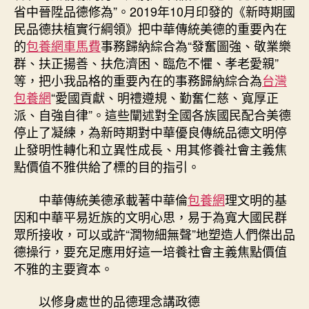
省中晉陞品德修為”。2019年10月印發的《新時期國
民品德扶植實行綱領》把中華傳統美德的重要內在
的
包養網車馬費
事務歸納綜合為“發奮圖強、敬業樂
群、扶正揚善、扶危濟困、臨危不懼、孝老愛親”
等，把小我品格的重要內在的事務歸納綜合為
台灣
包養網
“愛國貢獻、明禮遵規、勤奮仁慈、寬厚正
派、自強自律”。這些闡述對全國各族國民配合美德
停止了凝練，為新時期對中華優良傳統品德文明停
止發明性轉化和立異性成長、用其修養社會主義焦
點價值不雅供給了標的目的指引。
中華傳統美德承載著中華倫
包養網
理文明的基
因和中華平易近族的文明心思，易于為寬大國民群
眾所接收，可以或許“潤物細無聲”地塑造人們傑出品
德操行，要充足應用好這一培養社會主義焦點價值
不雅的主要資本。
以修身處世的品德理念講政德