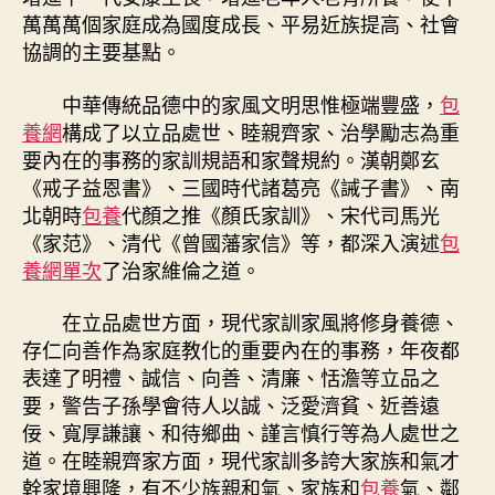
萬萬萬個家庭成為國度成長、平易近族提高、社會
協調的主要基點。
中華傳統品德中的家風文明思惟極端豐盛，
包
養網
構成了以立品處世、睦親齊家、治學勵志為重
要內在的事務的家訓規語和家聲規約。漢朝鄭玄
《戒子益恩書》、三國時代諸葛亮《誡子書》、南
北朝時
包養
代顏之推《顏氏家訓》、宋代司馬光
《家范》、清代《曾國藩家信》等，都深入演述
包
養網單次
了治家維倫之道。
在立品處世方面，現代家訓家風將修身養德、
存仁向善作為家庭教化的重要內在的事務，年夜都
表達了明禮、誠信、向善、清廉、恬澹等立品之
要，警告子孫學會待人以誠、泛愛濟貧、近善遠
佞、寬厚謙讓、和待鄉曲、謹言慎行等為人處世之
道。在睦親齊家方面，現代家訓多誇大家族和氣才
幹家境興隆，有不少族親和氣、家族和
包養
氣、鄰