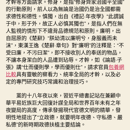
才幹等方面請求。修身，是指“修身齊家治國平全國”
的行動原則，前人以為無論是治國仍是治全國都需
求德性和德性。慎獨，出自《禮記·年夜學》“此謂誠
于中，形于外，故正人必慎其獨也”，是指人們在無
人監視的情形下不違背品德規范和原則。廉明，出
自屈原的《楚辭》“朕幼清以廉明兮，身服義而未
沫”，東漢王逸《楚辭·章句》對“廉明”的注釋是：“不
受曰廉，不污曰潔”，即不接收別人的奉送的物品，
不讓本身潔白的人品遭到玷辱。才幹，如《論語·子
張》講“仕而優則學，學而優則仕”，請求官員
包養網
比較
具有靈敏的察看力、統率全局的才幹，以及必
定的專門研究技巧常識和治理技巧。
黨的十八年夜以來，習近平總書記站在兼顧中
華平易近族巨大回復計謀全局和世界百年未有之年
夜變局的高度，傳承發揚現代官德文明的精華，發
明性地提出了“立政德，就要明年夜德、守私德、嚴
私德”的新時期政德扶植主要結論。