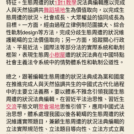
特征。生態周遭的狀
1對1教學
況法典編輯應以完成
人與天然協調共
舞蹈場地
生為價值取向，以完成生
態周遭的狀況、社會成長、大眾權益的協同成長為
目標。一方面，經由過程立律例制范圍擴大、綜合
性軌制design等方法，完成分歧生態周遭的狀況維
護範疇的立法價值取向；另一方面，追蹤關心行政
法、平易近法、國際法等部分法的實際系統和軌制
框架，表現生態周
小樹屋
遭的狀況法典在中國特點
社會主義法令系統中的情勢體系性和軌制公道性。
總之，跟著編輯生態周遭的狀況法典成為黨和國度
在推進完成人與天然協調共生的中國式古代化過程
中的主要立法義務，要以體系不雅念引領我國生態
周遭的狀況法典編輯。在習近平法治思惟、習近生
交流
平態文明
聚會場地
思惟引領下，應用中國式法
治思想，體系處理我國以後各範疇的生態周遭的狀
況維護實際題目，兼顧生態周遭的狀況法典編輯的
立法實際規范性、立法題目導向性、立法方式立異