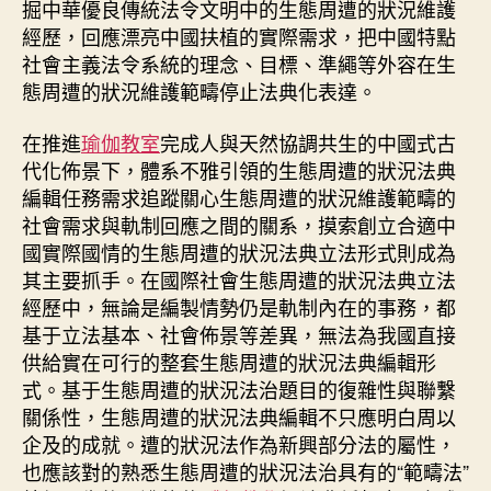
掘中華優良傳統法令文明中的生態周遭的狀況維護
經歷，回應漂亮中國扶植的實際需求，把中國特點
社會主義法令系統的理念、目標、準繩等外容在生
態周遭的狀況維護範疇停止法典化表達。
在推進
瑜伽教室
完成人與天然協調共生的中國式古
代化佈景下，體系不雅引領的生態周遭的狀況法典
編輯任務需求追蹤關心生態周遭的狀況維護範疇的
社會需求與軌制回應之間的關系，摸索創立合適中
國實際國情的生態周遭的狀況法典立法形式則成為
其主要抓手。在國際社會生態周遭的狀況法典立法
經歷中，無論是編製情勢仍是軌制內在的事務，都
基于立法基本、社會佈景等差異，無法為我國直接
供給實在可行的整套生態周遭的狀況法典編輯形
式。基于生態周遭的狀況法治題目的復雜性與聯繫
關係性，生態周遭的狀況法典編輯不只應明白周以
企及的成就。遭的狀況法作為新興部分法的屬性，
也應該對的熟悉生態周遭的狀況法治具有的“範疇法”