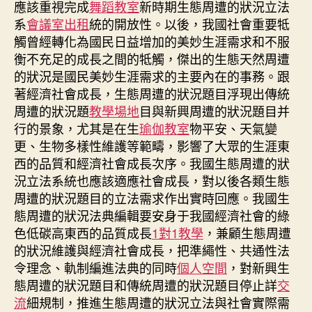
應該重視完成
舞蹈教室
新時期生態周遭的狀況立法
系
會議室出租
統的開放性。以後，我國社會重要牴
觸曾經轉化為國民日益增加的美妙生涯需求和不服
衡不充足的成長之間的牴觸，傑出的生態天然周遭
的狀況是國民美妙生涯需求的主要內在的事務。跟
著經濟社會成長，生態周遭的狀況題目浮現出傳統
周遭的狀況題
教學場地
目與新興周遭的狀況題目并
行的景象，尤其是在生
瑜伽教室
物平安、天氣變
更、生物多樣性維護等範疇，影響了大眾的生涯東
西的品質和經濟社會成長次序。我國生態周遭的狀
況立法系統也應該適應社會成長，對以後各類生態
周遭的狀況題目的立法需求作出實時回應。我國生
態周遭的狀況法典編輯要安身于我國經濟社會的綠
色低碳高東西的品質成長
1對1教學
，兼顧生態周遭
的狀況維護與經濟社會成長，把準繩性、共通性法
令理念、軌制編進法典的同時
個人空間
，對新興生
態周遭的狀況題目和傳統周遭的狀況題目停止詳
交
流
細規制，推進生態周遭的狀況立法與社會實際需