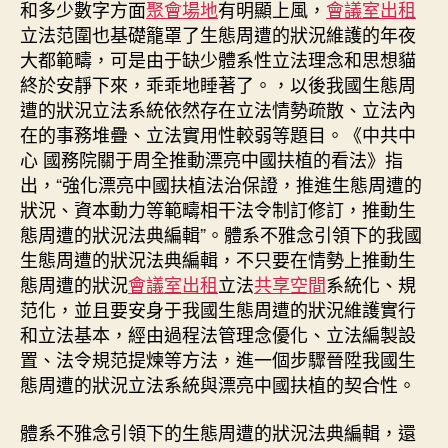
和多少數字方面
聚會場地
有明顯上風，
會議室出租
立法范圍也基礎籠罩了生態周遭的狀況維護的年夜
大都範疇，可是由于缺少體系性立法理念和思想貓
終於安靜下來，乖乖地睡著了。，以後我國生態周
遭的狀況立法系統依然存在立法情勢疏散、立法內
在的事務堆疊、立法實用性較弱等題目。《中共中
心 國務院關于周全推動漂亮中國扶植的看法》指
出，“強化漂亮中國扶植法治保證，推進生態周遭的
狀況、資本動力等範疇相干法令制訂修訂，推動生
態周遭的狀況法典編輯”。體系不雅念引領下的我國
生態周遭的狀況法典編輯，不只要在情勢上推動生
態周遭的狀況
會議室出租
立法
共享空間
系統化、規
范化，並且要安身于我國生態周遭的狀況維護實行
和立法基本，經由過程法管理念優化、立法編製設
置、法令規范提煉等方法，進一個步驟晉陞我國生
態周遭的狀況立法系統與漂亮中國扶植的契合性。
體系不雅念引領下的生態周遭的狀況法典編輯，還