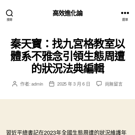
高效進化論
搜尋
選單
秦天寶：找九宮格教室以
體系不雅念引領生態周遭
的狀況法典編輯
在
作者:
admin
2025 年 3 月 6 日
尚無留言
文
文
〈秦
章
章
天
作
發
寶：
者
佈
找
日
九
期
宮
格
習近平總書記在2023年全國生態周遭的狀況維護年