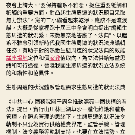
教
夜會上誇大，“要保持體系不雅念，捉住重要牴觸和
室
牴觸的重要方面，對凸起生態周遭的狀況題目采取
以
無力辦法”。黨的二小貓看起來乾淨，應該不是流浪
體
貓，大概是從家裡跑十屆三中全會明白提出“編輯生
系
態周遭的狀況繫，宋微無奈地答應了。法典”。以體
不
雅
系不雅念引領新時代我國生態周遭的狀況法典編輯
念
任務，有助于對的熟悉生態周遭的狀況法典的效能
引
講座場地
定位和價
家教
值取向，為立法供給無益思
領
緒和可行途徑，晉陞我國生態周遭的狀況立法系統
生
的和諧性和協異性。
態
周
生態周遭的狀況體系管理需求生態周遭的狀況法典
遭
的
《中共中心 國務院關于周全推動漂亮中國扶植的看
狀
況
法》提出，實行山川林田湖草沙一體化維護和體系
法
管理。在體系管理的思緒下，生態周遭的狀況法令
典
軌制不只要為實行供給權責界定、監管手腕、管理
編
機制、法令義務等軌制支持，也要在立法情勢、立
輯〉