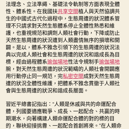
法理念、立法準繩、基礎法令軌制等方面表現全體
中
性、體系性。在我國扶
共享空間
植人與天然協調共
生的中國式古代化過程中，生態周遭的狀況體系管
理不只請求對天然生態體系停止全體性熟悉和維
護，也重視規范和調劑人類社會行動，下降或防止
天然生態周遭的狀況遭到人類盡情無序的損壞和開
闢。是以，體系不雅念引領下的生態周遭的狀況法
典以完成人類社會和生態周遭的狀況和諧成長為目
標，經由過程體系
瑜伽場地
性法令規制手
瑜伽場地
腕，對天然生態周遭的狀況範疇的人類社會開闢應
用行動停止同一規范，完
私密空間
成對天然生態周
遭的狀況全體性維護，把體系不雅念貫徹于人類社
會與生態周遭的狀況和諧成長層面。
習近平總書記指出：“人類是休戚與共的命運配合
體，列國要適應戰爭、成長、一起配合、共贏的時
期潮水，向著構建人類命運配合體的對的標的目
的，聯袂迎接挑釁、一起配合首創將來。”在人類命