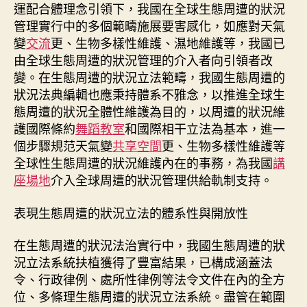
運配合體理念引領下，我國在全球生態周遭的狀況
管理實行中的多個範疇施展要害感化，如應對天氣
變
交流
更、生物多樣性維護、濕地維護等，我國已
由全球生態周遭的狀況管理的介入者向引領者改
變。在生態周遭的狀況立法範疇，我國生態周遭的
狀況法典編輯也應秉持體系不雅念，以推進全球生
態周遭的狀況全體性維護為目的，以周遭的狀況維
護國際條約
舞蹈教室
和國際相干立法為基本，進一
個步驟規范天氣變
共享空間
更、生物多樣性維護等
全球性生態周遭的狀況維護內在的事務，為我國
講
座場地
介入全球周遭的狀況管理供給軌制支持。
表現生態周遭的狀況立法的體系性與開放性
在生態周遭的狀況法治實行中，我國生態周遭的狀
況立法系統扶植獲得了豐富結果，已構成涵蓋法
令、行政律例、處所性律例等法令文件在內的全方
位、多條理生態周遭的狀況立法系統。盡管在範圍