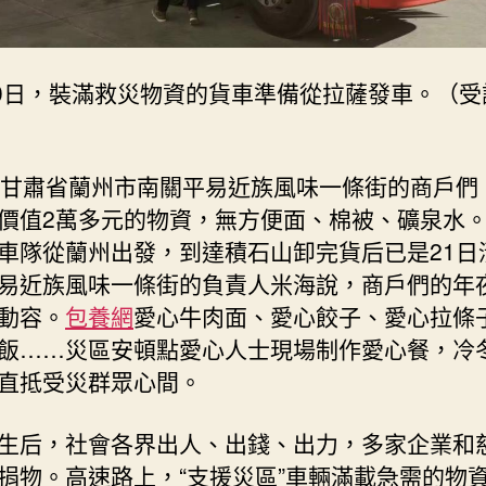
20日，裝滿救災物資的貨車準備從拉薩發車。（受
，甘肅省蘭州市南關平易近族風味一條街的商戶們
價值2萬多元的物資，無方便面、棉被、礦泉水。2
車隊從蘭州出發，到達積石山卸完貨后已是21日
易近族風味一條街的負責人米海說，商戶們的年
動容。
包養網
愛心牛肉面、愛心餃子、愛心拉條
飯……災區安頓點愛心人士現場制作愛心餐，冷
直抵受災群眾心間。
生后，社會各界出人、出錢、出力，多家企業和
捐物。高速路上，“支援災區”車輛滿載急需的物