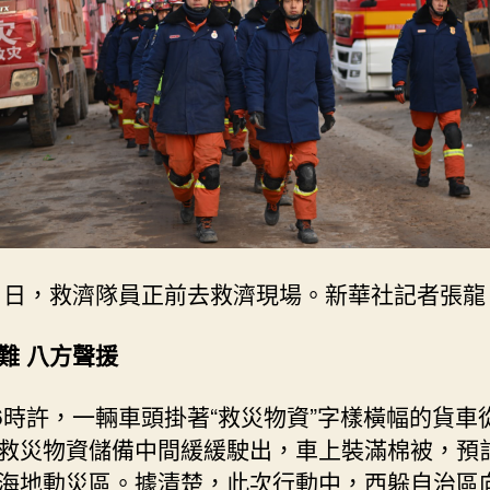
21日，救濟隊員正前去救濟現場。新華社記者張龍
難 八方聲援
16時許，一輛車頭掛著“救災物資”字樣橫幅的貨車
救災物資儲備中間緩緩駛出，車上裝滿棉被，預計
海地動災區。據清楚，此次行動中，西躲自治區