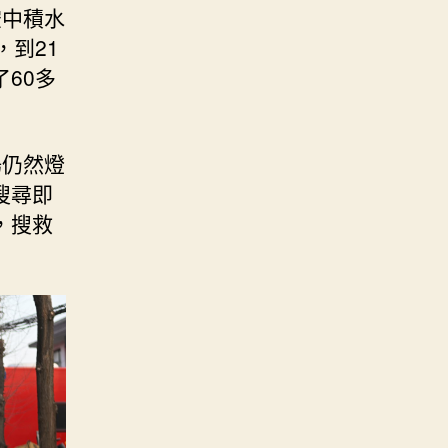
空中積水
到21
60多
場仍然燈
搜尋即
，搜救