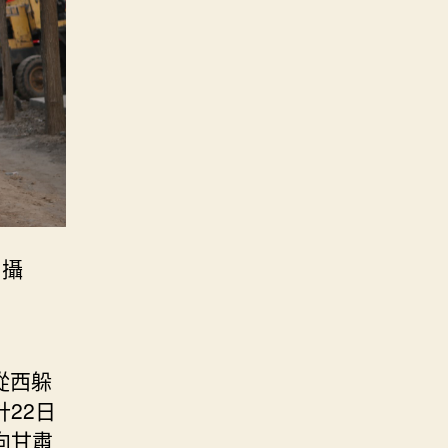
 攝
從西躲
22日
向甘肅