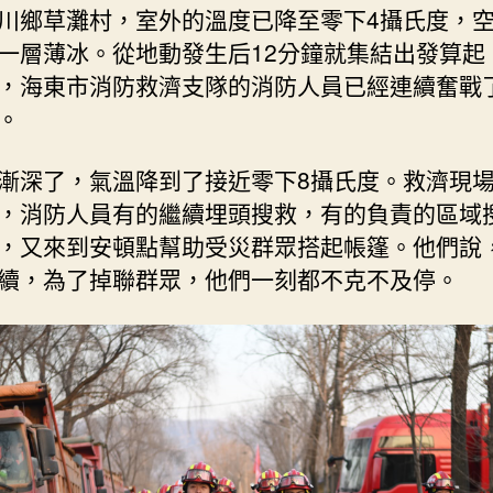
川鄉草灘村，室外的溫度已降至零下4攝氏度，
一層薄冰。從地動發生后12分鐘就集結出發算起，
，海東市消防救濟支隊的消防人員已經連續奮戰了
。
漸深了，氣溫降到了接近零下8攝氏度。救濟現
，消防人員有的繼續埋頭搜救，有的負責的區域
，又來到安頓點幫助受災群眾搭起帳篷。他們說
續，為了掉聯群眾，他們一刻都不克不及停。