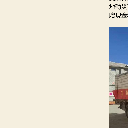
地動災
贈現金