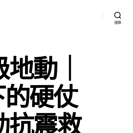
搜尋
級地動｜
下的硬仗
動抗震救