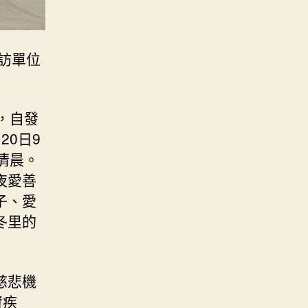
訪單位
，自發
0日9
清晨。
夜愛善
子、愛
冬里的
慈悲機
資疾