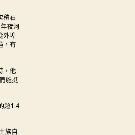
次積石
到年夜河
從外埠
過，有
時，他
們能挺
超1.4
土族自