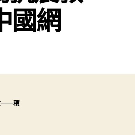
中國網
仗——積