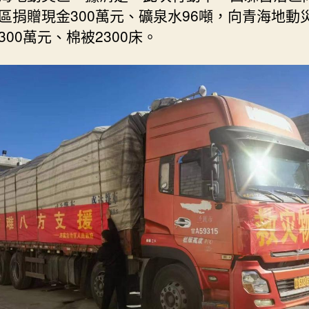
區捐贈現金300萬元、礦泉水96噸，向青海地動
300萬元、棉被2300床。