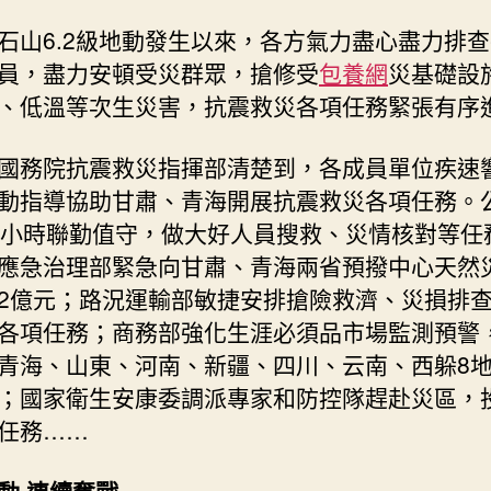
盡
石山6.2級地動發生以來，各方氣力盡心盡力排
心
員，盡力安頓受災群眾，搶修受
包養網
災基礎設
盡
力
、低溫等次生災害，抗震救災各項任務緊張有序
打
好
國務院抗震救災指揮部清楚到，各成員單位疾速
酷
動指導協助甘肅、青海開展抗震救災各項任務。
寒
4小時聯勤值守，做大好人員搜救、災情核對等任
下
的
應急治理部緊急向甘肅、青海兩省預撥中心天然
硬
2億元；路況運輸部敏捷安排搶險救濟、災損排
仗
各項任務；商務部強化生涯必須品市場監測預警
——
青海、山東、河南、新疆、四川、云南、西躲8
積
石
；國家衛生安康委調派專家和防控隊趕赴災區，
山
任務……
6.2
級