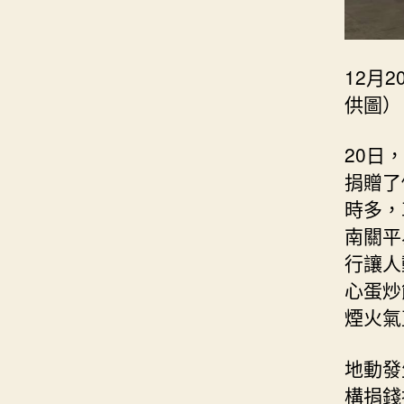
12月
供圖）
20日
捐贈了
時多，
南關平
行讓人
心蛋炒
煙火氣
地動發
構捐錢