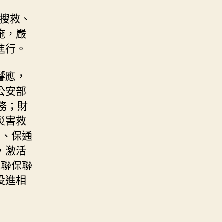
查搜救、
施，嚴
進行。
響應，
公安部
務；財
災害救
查、保通
，激活
地聯保聯
投進相