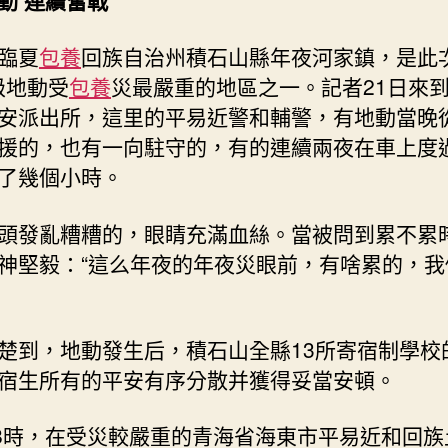
動 連續奮戰
地
動
抗
臨夏
包養
回族自治州積石山縣年夜河家鎮，是此
震
2級地動受
包養
災最嚴重的地區之一。記者21日來
救
安派出所，這里的平易近警和輔警，有地動當晚
災
援的，也有一向駐守的，有的連續兩夜在車上度
任
務
了幾個小時。
有
序
頭發亂糟糟的，眼睛充滿血絲。當被問到累不累
停
神堅毅：“這么年夜的年夜災眼前，有啥累的，我
止
_
中
國
楚到，地動發生后，積石山全縣13所寄宿制學校的
網〉
宿生所有的平安有序分散并獲得妥當安頓。
中
18時，在受災較嚴重的青海省海東市平易近和回族