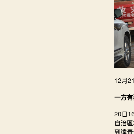
12月
一方有
20日
自治區
到達青