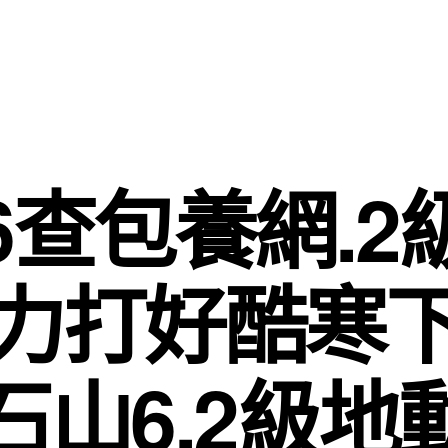
6查包養網.2
力打好酷寒
石山6.2級地