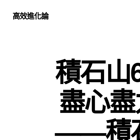
高效進化論
積石山
盡心盡
——積