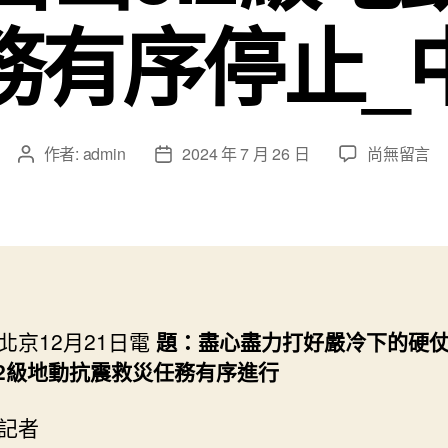
務有序停止_
在
作者:
admin
2024 年 7 月 26 日
尚無留言
文
文
〈積
章
章
石
作
發
山
者
佈
6
日
查
期
包
養
北京12月21日電
題：盡心盡力打好嚴冷下的硬
網.2
.2級地動抗震救災任務有序進行
級
地
動
記者
｜