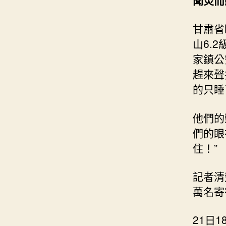
聞災而
甘肅省
山6.
家鎮公
趕來聲
的只睡
他們的
們的眼
住！”
記者清
萬名寄
21日