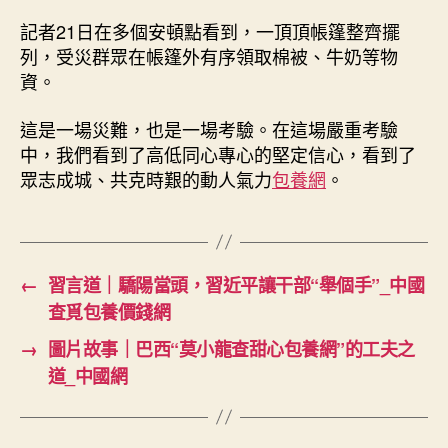
記者21日在多個安頓點看到，一頂頂帳篷整齊擺
列，受災群眾在帳篷外有序領取棉被、牛奶等物
資。
這是一場災難，也是一場考驗。在這場嚴重考驗
中，我們看到了高低同心專心的堅定信心，看到了
眾志成城、共克時艱的動人氣力
包養網
。
←
習言道｜驕陽當頭，習近平讓干部“舉個手”_中國
查覓包養價錢網
→
圖片故事｜巴西“莫小龍查甜心包養網”的工夫之
道_中國網