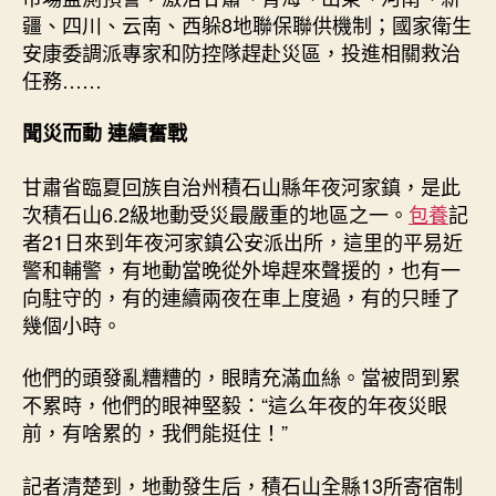
硬
疆、四川、云南、西躲8地聯保聯供機制；國家衛生
仗
安康委調派專家和防控隊趕赴災區，投進相關救治
——
任務……
積
石
聞災而動 連續奮戰
山
6.2
甘肅省臨夏回族自治州積石山縣年夜河家鎮，是此
級
地
次積石山6.2級地動受災最嚴重的地區之一。
包養
記
動
者21日來到年夜河家鎮公安派出所，這里的平易近
抗
警和輔警，有地動當晚從外埠趕來聲援的，也有一
震
向駐守的，有的連續兩夜在車上度過，有的只睡了
救
幾個小時。
災
任
他們的頭發亂糟糟的，眼睛充滿血絲。當被問到累
務
不累時，他們的眼神堅毅：“這么年夜的年夜災眼
有
序
前，有啥累的，我們能挺住！”
停
止
記者清楚到，地動發生后，積石山全縣13所寄宿制