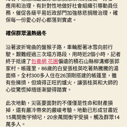
應用和治理，有針對性地做好社會組織引導動員任
務，催促各級平易近政部門加強慈悲捐贈治理，確
保每一份愛心好心都落到實處。
確保群眾溫熱過冬
沿著波折彎曲的盤猴子路，車輪壓著冰雪向前行
駛。艱難經過三次塌方路段，用時近2個小時，記者
終于抵達了
包養網 花圃
偏遠的積石山縣柳溝鄉張郭
家村。帳篷里，86歲的白叟張桂英吃著熱騰騰的湯
面條。全村300多人住在26頂剛搭建的帳篷里，雖
有些擁擠，但燒得正旺的爐火，讓張桂英和大師的
心從驚慌掉措逐漸變得踏實。
此次地動，災區要面對的不僅僅是性命和財產損
掉，還有嚴冷帶來的嚴峻考驗。地動已形成甘肅近
15萬間衡宇傾圮，20余萬間衡宇受損，觸及群眾14
萬多人。