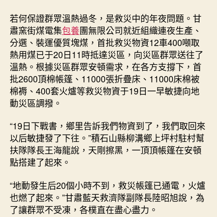
若何保證群眾溫熱過冬，是救災中的年夜問題。甘
肅窯街煤電集
包養
團無限公司就近組織連夜生產、
分選、裝運優質塊煤，首批救災物資12車400噸取
熱用煤已于20日11時抵達災區，向災區群眾送往了
溫熱。根據災區群眾安頓需求，在各方支撐下，首
批2600頂棉帳篷、11000張折疊床、11000床棉被
棉褥、400套火爐等救災物資于19日一早敏捷向地
動災區調撥。
“19日下戰書，鄉里告訴我們物資到了，我們取回來
以后敏捷發了下往。”積石山縣柳溝鄉上坪村駐村幫
扶隊隊長王海龍說，天剛擦黑，一頂頂帳篷在安頓
點搭建了起來。
“地動發生后20個小時不到，救災帳篷已通電，火爐
也燃了起來。”甘肅藍天救濟隊副隊長陸昭旭說，為
了讓群眾不受凍，各樸直在盡心盡力。