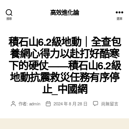
高效進化論
搜尋
選單
積石山6.2級地動｜全查包
養網心得力以赴打好酷寒
下的硬仗——積石山6.2級
地動抗震救災任務有序停
止_中國網
在
作者:
admin
2024 年 8 月 28 日
尚無留言
文
文
〈積
章
章
石
作
發
山
者
佈
6.2