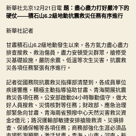
日
級
新華社北京12月21日電
期
題：盡心盡力打好嚴冷下的
地
硬仗——積石山6.2級地動抗震救災任務有序進行
動
｜
新華社記者
全
查
甘肅積石山6.2級地動發生以來，各方氣力盡心盡力
包
排查搜救、救治傷員，盡力安頓受災群眾，搶修受
養
災基礎設施，嚴防余震、低溫等次生災害，抗震救
網
心
災各項任務緊張有序進行。
得
力
記者從國務院抗震救災指揮部清楚到，各成員單位
以
疾速響應，積極主動指導協助甘肅、青海開展抗震
赴
救災各項任務。公安部啟動24小時聯勤值守，做大
打
好人員搜救、災情核對等任務；財政部、應急治理
好
部緊急向甘肅、青海兩省預撥中心天然災害救災資
酷
金2億元；路況運輸部敏捷安排搶險救濟、災損排
寒
下
查、保通保暢等各項任務；商務部強化生涯必須品
的
市場監測預警，激活甘肅、青海、山東、河南、新