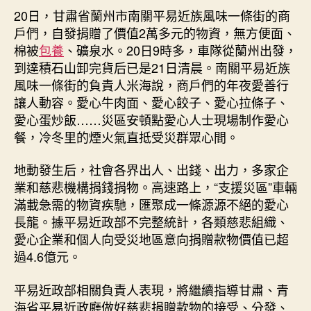
20日，甘肅省蘭州市南關平易近族風味一條街的商
戶們，自發捐贈了價值2萬多元的物資，無方便面、
棉被
包養
、礦泉水。20日9時多，車隊從蘭州出發，
到達積石山卸完貨后已是21日清晨。南關平易近族
風味一條街的負責人米海說，商戶們的年夜愛善行
讓人動容。愛心牛肉面、愛心餃子、愛心拉條子、
愛心蛋炒飯……災區安頓點愛心人士現場制作愛心
餐，冷冬里的煙火氣直抵受災群眾心間。
地動發生后，社會各界出人、出錢、出力，多家企
業和慈悲機構捐錢捐物。高速路上，“支援災區”車輛
滿載急需的物資疾馳，匯聚成一條源源不絕的愛心
長龍。據平易近政部不完整統計，各類慈悲組織、
愛心企業和個人向受災地區意向捐贈款物價值已超
過4.6億元。
平易近政部相關負責人表現，將繼續指導甘肅、青
海省平易近政廳做好慈悲捐贈款物的接受、分發、