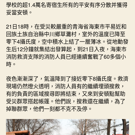
_
學校的超1.4萬名寄宿生所有的平安有序分散并獲得
中
妥當安頓。
國
網〉
21日18時，在受災較嚴重的青海省海東市平易近和
中
回族土族自治縣中川鄉草灘村，室外的溫度已降至
零下4攝氏度，空中積水上結了一層薄冰。從地動發
生后12分鐘就集結出發算起，到21日入夜，海東市
消防救濟支隊的消防人員已經連續奮戰了60多個小
時。
夜色漸漸深了，氣溫降到了接近零下8攝氏度。救濟
現場仍然燈火透明，消防人員有的繼續埋頭搜救，
有的負責的區域搜尋即將結束，又來到安頓點幫助
受災群眾搭起帳篷。他們說，搜救還在繼續，為了
掉聯群眾，他們一刻都不克不及停。