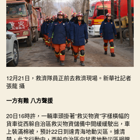
12月21日，救濟隊員正前去救濟現場。新華社記者
張龍 攝
一方有難 八方聲援
20日16時許，一輛車頭掛著“救災物資”字樣橫幅的
貨車從西躲自治區救災物資儲備中間緩緩駛出，車
上裝滿棉被，預計22日到達青海地動災區。據清
楚，此次行動中，西躲自治區向甘肅地動災區捐贈