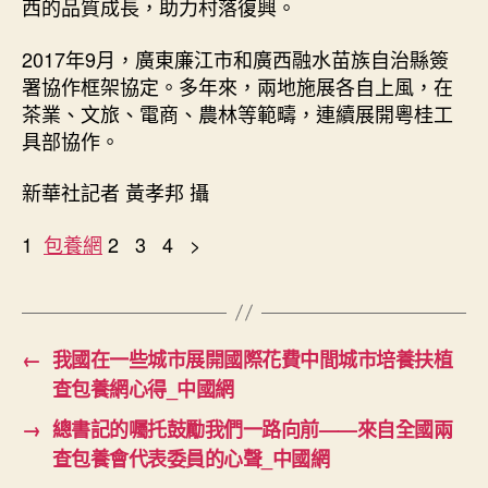
西的品質成長，助力村落復興。
2017年9月，廣東廉江市和廣西融水苗族自治縣簽
署協作框架協定。多年來，兩地施展各自上風，在
茶業、文旅、電商、農林等範疇，連續展開粵桂工
具部協作。
新華社記者 黃孝邦 攝
1
包養網
2 3 4 >
←
我國在一些城市展開國際花費中間城市培養扶植
查包養網心得_中國網
→
總書記的囑托鼓勵我們一路向前——來自全國兩
查包養會代表委員的心聲_中國網