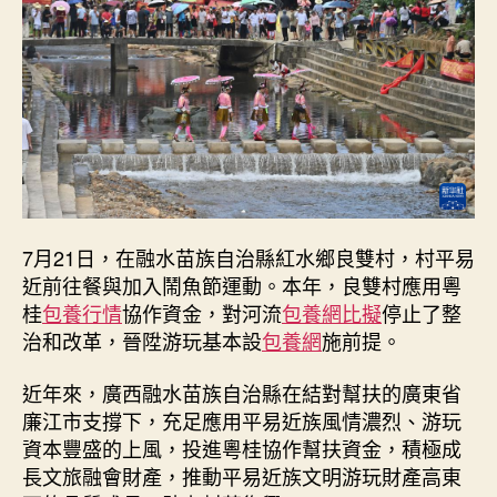
養
行
情
鄉
文
旅
財
產
復
興
_
7月21日，在融水苗族自治縣紅水鄉良雙村，村平易
中
近前往餐與加入鬧魚節運動。本年，良雙村應用粵
國
桂
包養行情
協作資金，對河流
包養網比擬
停止了整
網〉
治和改革，晉陞游玩基本設
包養網
施前提。
中
近年來，廣西融水苗族自治縣在結對幫扶的廣東省
廉江市支撐下，充足應用平易近族風情濃烈、游玩
資本豐盛的上風，投進粵桂協作幫扶資金，積極成
長文旅融會財產，推動平易近族文明游玩財產高東