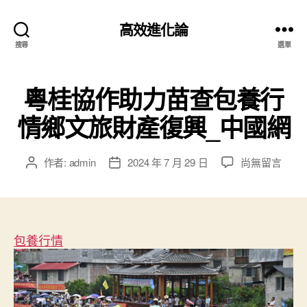
高效進化論
搜尋
選單
粵桂協作助力苗查包養行
情鄉文旅財產復興_中國網
在
作者:
admin
2024 年 7 月 29 日
尚無留言
文
文
〈粵
章
章
桂
作
發
協
者
佈
作
日
助
包養行情
期
力
苗
查
包