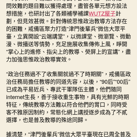
問效難的題目難以獲得處理，盡管各單元想方設法
想措施，也研討出了各類補學補課
WUTZ屋子
計
劃，但見效甚微。針對傳統思惟政治教導方法存在
的困難，戒備區聚力打造“津門後輩兵”微信大眾平
臺，立異開設“云端講堂”，以微課堂、微瀏覽、微動
漫、微播送等情勢，充足施展收集傳佈上風，睜開
“掌心上的進修、指尖上的教導、熒屏上的宣講”，盡
力加強思惟政治教導實效。
“政治任務過不了收集關就過不了時期關”，戒備區政
治任務局擔任教導的同道先容，以後，“90后”“00后”
已成為平易近兵、專武干軍隊伍主體，他們隨同
internet生長，善于接收重生事物，具有光鮮的時期
特征，傳統教導方法難以符合他們的胃口，同時受
客不雅原因制約，常態化網上講授逐步成為了不貳
選擇，也是普及教導的殊途同歸。
據清楚，“津門後輩兵”微信大眾平臺現在已周全普及