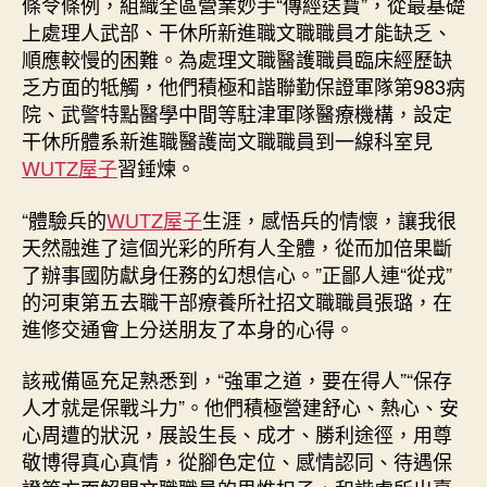
條令條例，組織全區營業妙手“傳經送寶”，從最基礎
上處理人武部、干休所新進職文職職員才能缺乏、
順應較慢的困難。為處理文職醫護職員臨床經歷缺
乏方面的牴觸，他們積極和諧聯勤保證軍隊第983病
院、武警特點醫學中間等駐津軍隊醫療機構，設定
干休所體系新進職醫護崗文職職員到一線科室見
WUTZ屋子
習錘煉。
“體驗兵的
WUTZ屋子
生涯，感悟兵的情懷，讓我很
天然融進了這個光彩的所有人全體，從而加倍果斷
了辦事國防獻身任務的幻想信心。”正鄙人連“從戎”
的河東第五去職干部療養所社招文職職員張璐，在
進修交通會上分送朋友了本身的心得。
該戒備區充足熟悉到，“強軍之道，要在得人”“保存
人才就是保戰斗力”。他們積極營建舒心、熱心、安
心周遭的狀況，展設生長、成才、勝利途徑，用尊
敬博得真心真情，從腳色定位、感情認同、待遇保