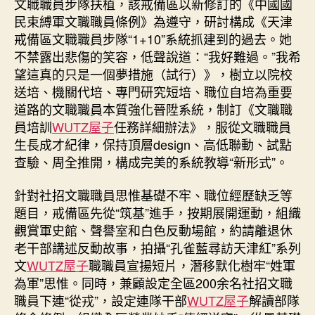
文職職員步隊扶植，該戒備區以新修訂的《中國國
民束縛軍文職職員條例》為遵守，研討構成《天津
戒備區文職職員步隊“1+10”系統抓建到的過去。她
不禁露出悲傷的笑容，低聲說道：“我好難過。”我希
望這真的只是一個夢措施（試行）》，樹立以院校
送培、機關代培、專門研究短培、職位自培為重要
道路的文職職員本質強化晉陞系統，制訂《文職職
員培訓
WUTZ屋子
任務詳細辦法》，服從文職職員
生長成才紀律，保持頂層design、高低聯動、試點
查驗、周全推開，構成完美的系統教導“新形式”。
針對社招文職職員思惟基礎不牢、職位經歷缺乏等
題目，戒備區先從“筑基”進手，按期展開運動，組織
觀賞軍史館、聲譽室和白色反動場館，約請離退休
老干部講述反動故事，拍攝“孔雀藍尋訪天津紅”系列
文
WUTZ屋子
職職員宣揚短片，潛移默化樹牢“姓軍
為軍”思惟。同時，兼顧設定全區200余名社招文職
職員下連“從戎”，設定連隊干部
WUTZ屋子
解讀部隊