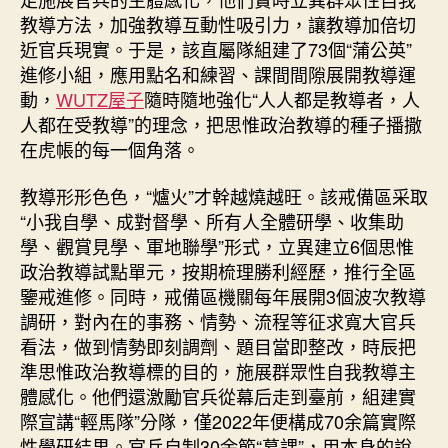
教導方法，加強教導互動性吸引力，讓教導加倍切
近官兵現實。于是，該直屬隊組建了73個“蒲公英”
進修小組，應用點名和練習、課間間隙展開教導運
動，
WUTZ屋子
隨時隨地強化“人人都是教導者，人
人都在受教導”的理念，把思惟政治教導的種子播撒
在虎帳的每一個角落。
教導形形色色，“爐火”才幹越燒越旺。該戒備區采取
“小我自學、成對督學、所有人全體研學、收集助
學、觀賞見學、軍地聯學”形式，立異建立6個思惟
政治教導試點單元，按期梳理勝利經歷，推行全區
鑒戒進修。同時，戒備區機關每年展開3個波次教導
調研，對內在的事務、情勢、流程等征求寬大官兵
看法，做到情勢即刻調劑、題目當即整改，時辰把
準思惟政治教導標的目的，施展群眾性自我教導主
體感化。他們還激勵官兵從幕后走到臺前，組建實
際宣講“輕馬隊”分隊，僅2022年便構成70余篇實際
性學研結果。官兵自制30余節“慕課”，用本身的說