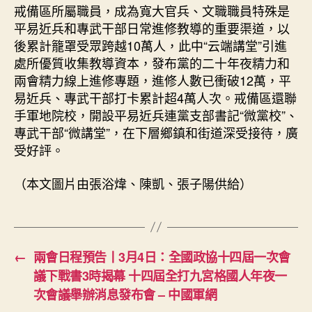
戒備區所屬職員，成為寬大官兵、文職職員特殊是
平易近兵和專武干部日常進修教導的重要渠道，以
後累計籠罩受眾跨越10萬人，此中“云端講堂”引進
處所優質收集教導資本，發布黨的二十年夜精力和
兩會精力線上進修專題，進修人數已衝破12萬，平
易近兵、專武干部打卡累計超4萬人次。戒備區還聯
手軍地院校，開設平易近兵連黨支部書記“微黨校”、
專武干部“微講堂”，在下層鄉鎮和街道深受接待，廣
受好評。
（本文圖片由張浴煒、陳凱、張子陽供給）
←
兩會日程預告丨3月4日：全國政協十四屆一次會
議下戰書3時揭幕 十四屆全打九宮格國人年夜一
次會議舉辦消息發布會 – 中國軍網