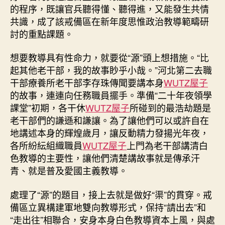
的程序，既讓官兵聽得懂、聽得進，又能發生共情
共識，成了該戒備區在新年度思惟政治教導範疇研
討的重點課題。
想要教導具有性命力，就要從“源”頭上想措施。“比
起其他老干部，我的故事眇乎小哉。”河北第二去職
干部療養所老干部李存珠傳聞要講本身
WUTZ屋子
的故事，連連向任務職員擺手。準備“二十年夜領學
課堂”初期，各干休
WUTZ屋子
所碰到的最浩劫題是
老干部們的謙遜和謙讓。為了讓他們可以或許自在
地講述本身的輝煌歲月，讓反動精力發揚光年夜，
各所紛紜組織職員
WUTZ屋子
上門為老干部講清白
色教導的主要性，讓他們清楚講故事就是傳承汗
青、就是普及愛國主義教導。
處理了“源”的題目，接上去就是做好“渠”的貫穿。戒
備區立異構建軍地雙向教導形式，保持“請出去”和
“走出往”相聯合，安身本身白色教導資本上風，與處