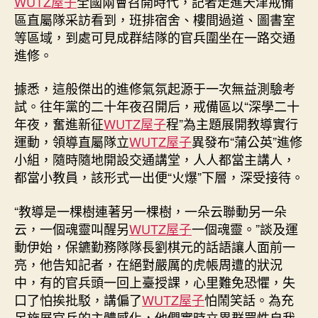
WUTZ屋子
全國兩會召開時代，記者走進天津戒備
區直屬隊采訪看到，班排宿舍、樓間過道、圖書室
等區域，到處可見成群結隊的官兵圍坐在一路交通
進修。
據悉，這般傑出的進修氣氛起源于一次無益測驗考
試。往年黨的二十年夜召開后，戒備區以“深學二十
年夜，奮進新征
WUTZ屋子
程”為主題展開教導實行
運動，領導直屬隊立
WUTZ屋子
異發布“蒲公英”進修
小組，隨時隨地開設交通講堂，人人都當主講人，
都當小教員，該形式一出便“火爆”下層，深受接待。
“教導是一棵樹連著另一棵樹，一朵云聯動另一朵
云，一個魂靈叫醒另
WUTZ屋子
一個魂靈。”談及運
動伊始，保鑣勤務隊隊長劉棋元的話語讓人面前一
亮，他告知記者，在絕對嚴厲的虎帳周遭的狀況
中，有的官兵頭一回上臺授課，心里難免恐懼，失
口了怕挨批駁，講偏了
WUTZ屋子
怕鬧笑話。為充
足施展官兵的主體感化，他們實時立異群眾性自我