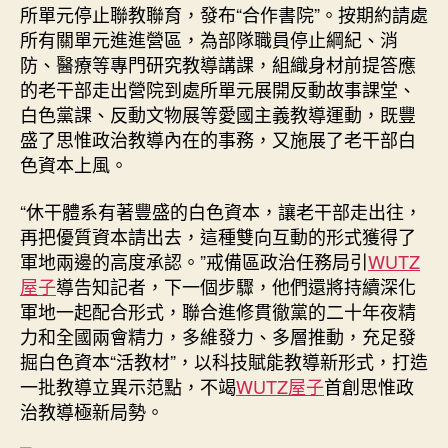
所單元停止聯教聯育，發布“合作書院”。按期約請處
所有關單元進進營區，為部隊職員停止綱紀、消
防、醫療等專門研究教導講課，組織身材前提答應
的老干部走出營院到處所單元展開反動故事課堂、
白色黨課、反動文物展等愛國主義教導運動，既豐
盛了思惟政治教導內在的事務，又施展了老干部白
色資本上風。
“休干體系有著豐盛的白色資本，讓老干部走出往，
再把優質資本請出去，這種雙向互動的形式獲得了
軍地兩邊的高度承認。”戒備區政治任務局引
WUTZ
屋子
導告知記者，下一個步驟，他們還將持續深化
軍地一起配合形式，聯合進修貫徹黨的二十年夜精
力和全國兩會精力，多維發力、多層推動，充足發
掘白色資本“活教材”，以科技賦能教導新形式，打造
一批教導立異示范點，不竭
WUTZ屋子
首創思惟政
治教導極新局勢。