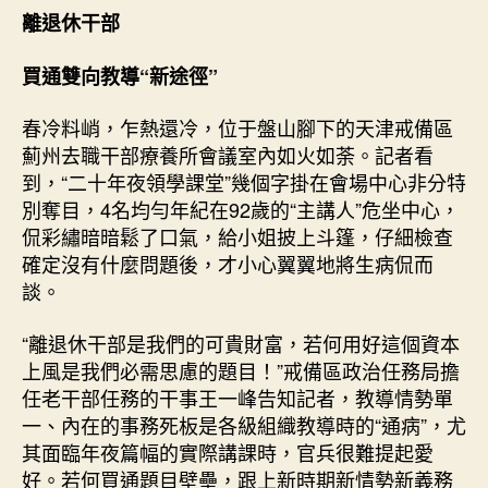
離退休干部
買通雙向教導“新途徑”
春冷料峭，乍熱還冷，位于盤山腳下的天津戒備區
薊州去職干部療養所會議室內如火如荼。記者看
到，“二十年夜領學課堂”幾個字掛在會場中心非分特
別奪目，4名均勻年紀在92歲的“主講人”危坐中心，
侃彩繡暗暗鬆了口氣，給小姐披上斗篷，仔細檢查
確定沒有什麼問題後，才小心翼翼地將生病侃而
談。
“離退休干部是我們的可貴財富，若何用好這個資本
上風是我們必需思慮的題目！”戒備區政治任務局擔
任老干部任務的干事王一峰告知記者，教導情勢單
一、內在的事務死板是各級組織教導時的“通病”，尤
其面臨年夜篇幅的實際講課時，官兵很難提起愛
好。若何買通題目壁壘，跟上新時期新情勢新義務