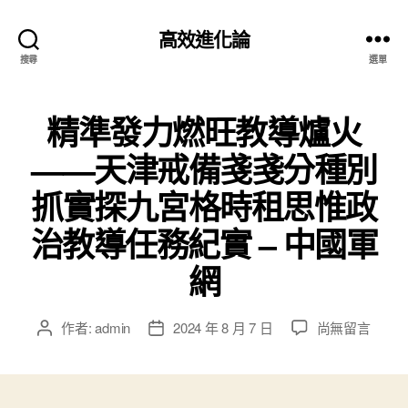
高效進化論
搜尋
選單
精準發力燃旺教導爐火
——天津戒備戔戔分種別
抓實探九宮格時租思惟政
治教導任務紀實 – 中國軍
網
在
作者:
admin
2024 年 8 月 7 日
尚無留言
文
文
〈精
章
章
準
作
發
發
者
佈
力