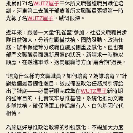
批累計71名
WUTZ屋子
干休所文職醫護職員職位培
訓，河東第二去職干部療養所文職職員張娟第一時
光報了名
WUTZ屋子
，感慨很深。
近年來，跟著一大量“孔雀藍”參加，社招文職職員步
隊日益強大，分辨在戰備扶植、國防發動、政治任
務、辦事保證等分歧職位施展側重要感化。但也有
部門文職職員面臨新周遭的狀況、新請求一時難以
順應，在融進軍隊、適崗履職等方面“磨合期”過長。
“培育什么樣的文職職員？如何培育？為誰培育？”針
對這個最基礎性題目，該戒備區政治任務局引導給
出了謎底——必需著眼完成黨在
WUTZ屋子
新時期
的強軍目的，扎實筑牢思惟基礎，系統化推動文職
步隊扶植，確保強軍工作后繼有人、白色基因代代
相傳。
為施展好思惟政治教導的引領感化，不竭加大力度