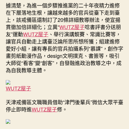
據清楚，為進一個步驟推進黨的二十年夜精力進修
在下層落地生根，讓越來越多的官兵從臺下走到臺
上，該戒備區還制訂了20條詳細教導辦法，使宣揚
貫徹加倍詳細化；立異“
WUTZ屋子
唸書評書分送朋
友”運動
WUTZ屋子
、舉行演講競賽、常識比賽等，
讓官兵自動走上講臺泛論所思所想所獲；組建進修
愛好小組，讓有專長的官兵拍攝系列“慕課”，創作字
畫剪紙動漫作品，design文明撲克、書簽等，吸引
大師從“看客”變“創客”，自發融進政治教導之中，成
為自我教導主體。
WUTZ屋子
天津戒備區文職職員借助“津門後輩兵”微信大眾平臺
停止即時進
WUTZ屋子
修。