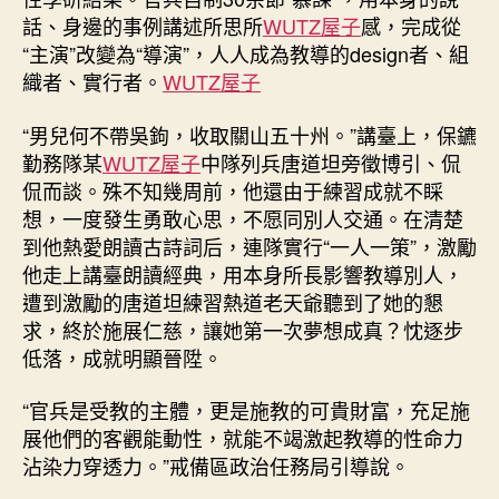
話、身邊的事例講述所思所
WUTZ屋子
感，完成從
“主演”改變為“導演”，人人成為教導的design者、組
織者、實行者。
WUTZ屋子
“男兒何不帶吳鉤，收取關山五十州。”講臺上，保鑣
勤務隊某
WUTZ屋子
中隊列兵唐道坦旁徵博引、侃
侃而談。殊不知幾周前，他還由于練習成就不睬
想，一度發生勇敢心思，不愿同別人交通。在清楚
到他熱愛朗讀古詩詞后，連隊實行“一人一策”，激勵
他走上講臺朗讀經典，用本身所長影響教導別人，
遭到激勵的唐道坦練習熱道老天爺聽到了她的懇
求，終於施展仁慈，讓她第一次夢想成真？忱逐步
低落，成就明顯晉陞。
“官兵是受教的主體，更是施教的可貴財富，充足施
展他們的客觀能動性，就能不竭激起教導的性命力
沾染力穿透力。”戒備區政治任務局引導說。