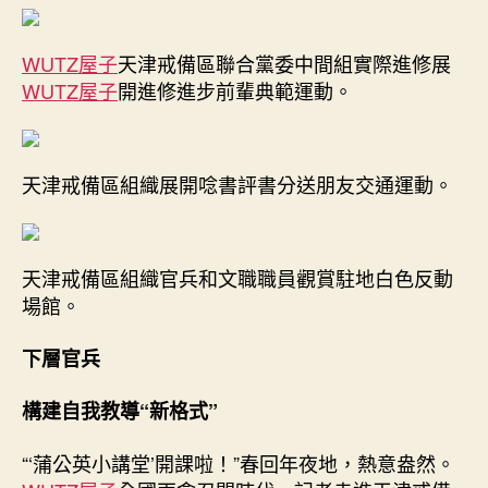
宮
格
WUTZ屋子
天津戒備區聯合黨委中間組實際進修展
時
租
WUTZ屋子
開進修進步前輩典範運動。
思
惟
政
天津戒備區組織展開唸書評書分送朋友交通運動。
治
教
導
任
天津戒備區組織官兵和文職職員觀賞駐地白色反動
務
紀
場館。
實
–
下層官兵
中
國
構建自我教導“新格式”
軍
網〉
“‘蒲公英小講堂’開課啦！”春回年夜地，熱意盎然。
中