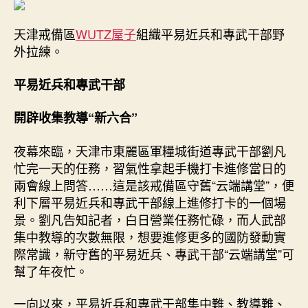
天津戒備區
WUTZ屋子
組織平易近兵和專武干部野
外拉練。
平易近兵和專武干部
開辟收集教導“新六合”
夜幕來臨，天津市東麗區軍糧城街道專武干部劉凡
忙完一天的任務，習氣性拿起手機打卡進修當日的
兩會線上問答……這是該戒備區守舊“云端講堂”，便
利下層平易近兵和專武干部線上進修打卡的一個場
景。劉凡告知記者，白日營業任務忙碌，而人武部
集中教導的次數無限，想要進修更多的國防發動實
際常識，新守舊的平易近兵、專武干部“云端講堂”可
幫了年夜忙。
一向以來，平易近兵和專武干部集中難、教導難、