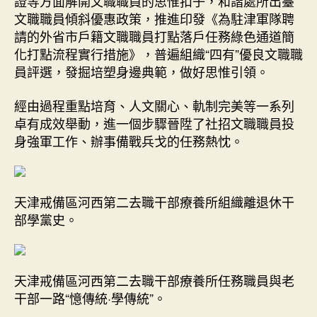
證等方面解開文職職員的思惟扣子，和諧處所出臺
文職職員傾斜優惠政策，推進印發《為駐津軍隊聘
請的外省市戶籍文職職員打點落戶任務綠色通道簡
化打點流程實行措施》，普遍組織“四有”優良文職職
員評選，發掘培塑身邊典範，做好思惟引領。
經由過程重點培育、人文關心、軌制完美等一系列
卓有成效舉動，進一個步驟晉陞了社招文職職員投
身強軍工作、辦事備戰兵戈的任務熱忱。
天津戒備區河西第二去職干部療養所組織離退休干
部學黨史。
天津戒備區河西第二去職干部療養所任務職員與老
干部一路“憶傳統·學傳統”。