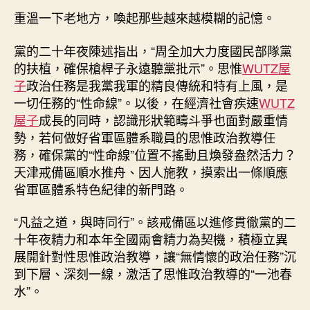
日
燃
重溫一下老地方，喚起那些越來越模糊的記憶。
期
旺
教
黨的二十年夜陳述指出，“周全加大力度國民部隊黨
導
的扶植，確保槍桿子永遠聽黨批示”。思惟
WUTZ屋
爐
子
政治任務是我黨我軍的精良傳統和特有上風，是
火
一切任務的“性命線”。以後，在經濟社會疾速
WUTZ
——
屋子
成長的同時，認識形狀範疇斗爭也面對嚴重情
天
勢，若何做好省軍區體系職員的思惟政治教導任
津
戒
務，確保黨的“性命線”位置不搖動且煥發盎然活力？
備
天津戒備區順水推舟、因人施教，摸索出一條順應
戔
省軍區體系特色紀律的新門路。
戔
分
“凡益之道，與時同行”。該戒備區以進修貫徹黨的二
種
十年夜精力和本年全國兩會精力為契機，積極立異
別
展開針對性思惟政治教導，讓“無情懷的政治任務”沉
抓
到下層、深刻一線，激活了思惟政治教導的“一池春
實
探
水”。
九