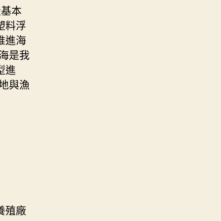
產基本
塑料浮
推進海
海是我
型進
地與漁
養殖廠