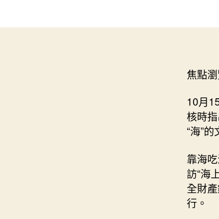
焦點瀏
10月
核時指
“海”
靠海吃
訪“海
全財產
行。