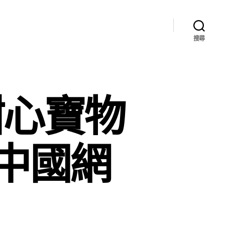
搜尋
甜心寶物
中國網