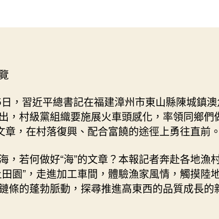
耕
作
發
細
者
佈
作
日
做
期
好
“海
覽
甜
心
寶
15日，習近平總書記在福建漳州市東山縣陳城鎮澳
物
出，村級黨組織要施展火車頭感化，率領同鄉們
查
的文章，在村落復興、配合富饒的途徑上勇往直前
包
養
海，若何做好“海”的文章？本報記者奔赴各地漁
網”
的
上田園”，走進加工車間，體驗漁家風情，觸摸陸
文
鏈條的蓬勃脈動，探尋推進高東西的品質成長的
章
_
中