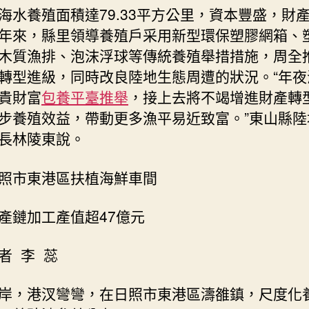
海水養殖面積達79.33平方公里，資本豐盛，財
年來，縣里領導養殖戶采用新型環保塑膠網箱、
木質漁排、泡沫浮球等傳統養殖舉措措施，周全
轉型進級，同時改良陸地生態周遭的狀況。“年夜
貴財富
包養平臺推舉
，接上去將不竭增進財產轉
步養殖效益，帶動更多漁平易近致富。”東山縣陸
長林陵東說。
照市東港區扶植海鮮車間
產鏈加工產值超47億元
者 李 蕊
岸，港汊彎彎，在日照市東港區濤雒鎮，尺度化