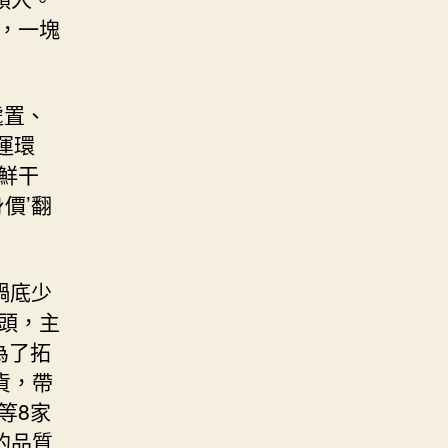
，一塊
處置、
運環
鮮干
價’翻
鍋底少
頭，主
為了拓
貨，帶
等8家
的品質