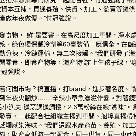
伙資本互補，買通養殖、供貨、加工、發賣等鏈條
產做年夜做優。”付冠強說。
變食物，“鮮”是要害。在高尺度加工車間，凈水
系、綠色環保載冷劑等60臺裝備一應俱全。在儲
動分揀，冷鏈運輸，無二次接觸。“我們研發了海
閑零食、即食產物等，海產物‘游’上生孩子線，‘身
付冠強說。
若何闖市場？搞直播，打brand，進步著名度。“
到年夜火翻炒……”辛辣小章魚滋滋作響。對著鏡
0后小漁夫”邊烹調邊講授，2.6萬粉絲在線“賞味”。
發賣，一起配合社組織主播到車間、船埠直播帶
感觸感染海味。“我們還跟水產育苗、養殖、加工
約，財產高低游一起配合，同一供貨，同一東西