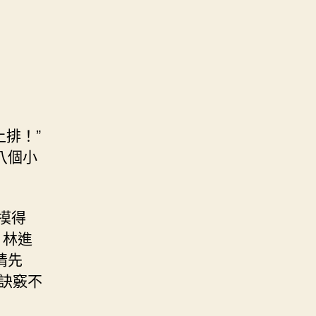
排！”
八個小
摸得
，林進
情先
訣竅不