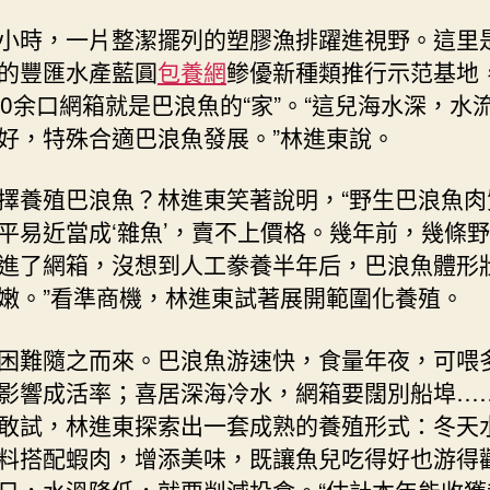
小時，一片整潔擺列的塑膠漁排躍進視野。這里
的豐匯水產藍圓
包養網
鲹優新種類推行示范基地
00余口網箱就是巴浪魚的“家”。“這兒海水深，水
好，特殊合適巴浪魚發展。”林進東說。
擇養殖巴浪魚？林進東笑著說明，“野生巴浪魚肉
平易近當成‘雜魚’，賣不上價格。幾年前，幾條
進了網箱，沒想到人工豢養半年后，巴浪魚體形
嫩。”看準商機，林進東試著展開範圍化養殖。
困難隨之而來。巴浪魚游速快，食量年夜，可喂
影響成活率；喜居深海冷水，網箱要闊別船埠…
敢試，林進東探索出一套成熟的養殖形式：冬天
料搭配蝦肉，增添美味，既讓魚兒吃得好也游得
日，水溫降低，就要削減投食。“估計本年能收獲