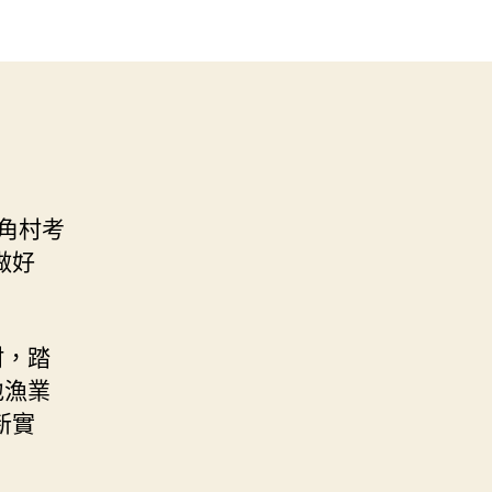
角村考
做好
。
村，踏
地漁業
新實