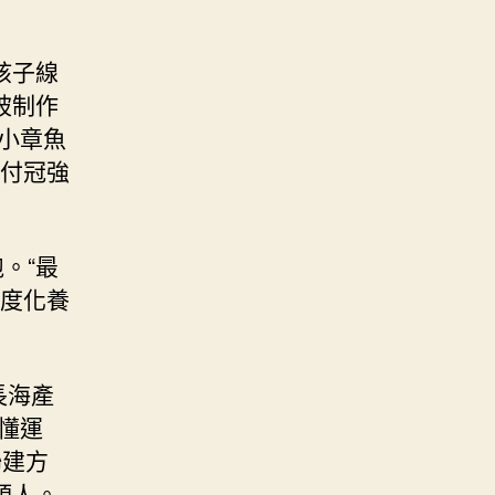
孩子線
被制作
小章魚
人付冠強
。“最
尺度化養
長海產
懂運
聯建方
頭人。