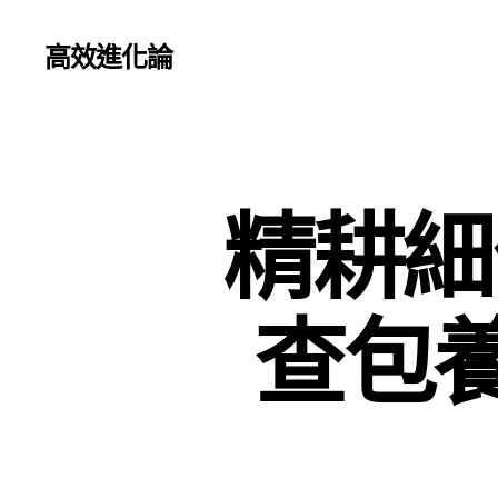
高效進化論
精耕細
查包