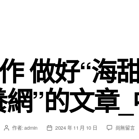
作 做好“海
養網”的文章_
在
作者:
admin
2024 年 11 月 10 日
尚無留言
文
文
〈精
章
章