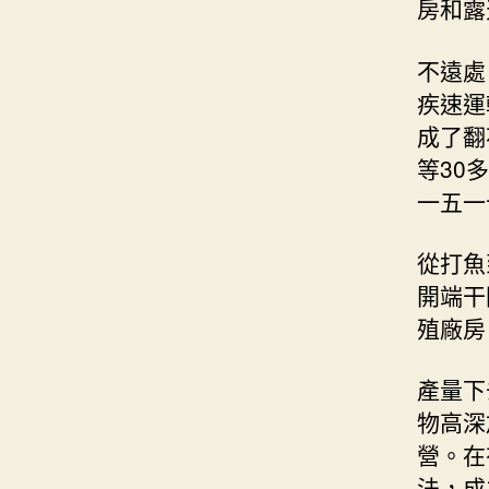
房和露
不遠處
疾速運
成了翻
等30
一五一
從打魚
開端干
殖廠房
產量下
物高深
營。在
法，成