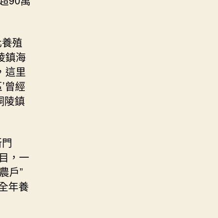
化養殖
陵鎮海
，這里
’曾經
銅陵鎮
新門
目，一
農戶”
全年養