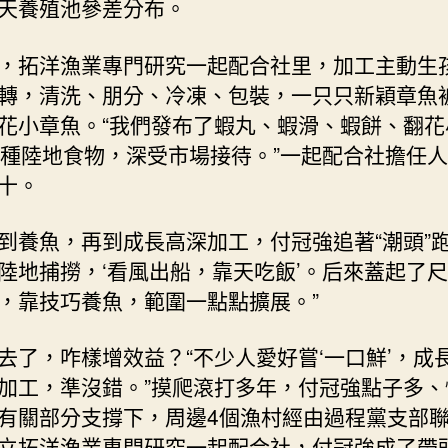
天養殖池參差分布。
，拓洋漁業專門研究一起配合社里，加工主動生
轉，清洗、朋分、冷凍、包裝，一只只新穎章魚
花小章魚。“我們發布了蝦丸、蝦滑、蝦餅、翻花
多種陸地食物，深受市場接待。”一起配合社擔任
十。
到養魚，再到成長高深加工，付冠強追著“潮頭”跑
陸地捕撈，‘看風出船，靠天吃飯’。后來蓋起了
，靠技巧養魚，範圍一點點擴展。”
去了，咋樣增效益？“不少人愛好嘗‘一口鮮’，成
加工，準沒錯。”摸爬滾打多年，付冠強點子多、
有關部分支撐下，周邊4個漁村經由過程黨支部
立拓洋漁業專門研究一起配合社，付冠強成了帶