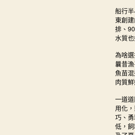
船行半
東創建
排、9
水質也
為啥選
曩昔漁
魚苗混
肉質鮮
一道道
用化，
巧、勇
低，飼
及了夏