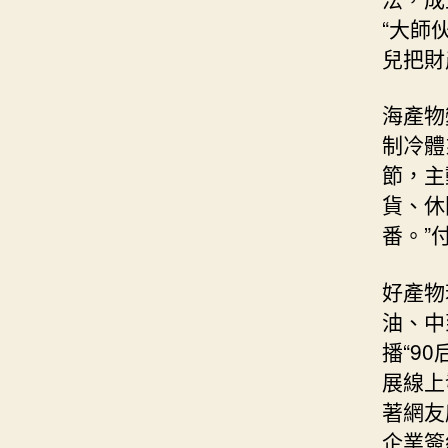
“大師
兒把財
海產物
制冷體
節，主
貨、休
番。”
好產物
油、中
播“9
展線上
著網友
企業簽