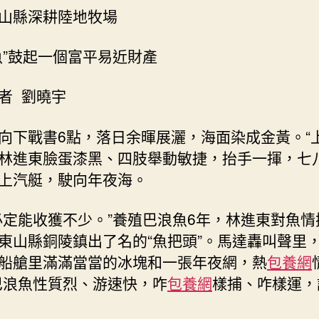
山縣深耕陸地牧場
國
網〉
中
魚”鼓起一個富平易近財產
者 劉曉宇
向下戰書6點，落日余暉展灑，海面染成金黃。“上
林進東臉蛋漆黑、四肢舉動敏捷，抬手一揮，七
上汽艇，駛向年夜海。
必定能收獲不少。”養殖巴浪魚6年，林進東對魚情
東山縣銅陵鎮出了名的“魚把頭”。馬達轟叫聲里
船艙里滿滿當當的冰塊和一張年夜網，熱
包養網
巴浪魚性質烈、游速快，咋
包養網
樣捕、咋樣運，