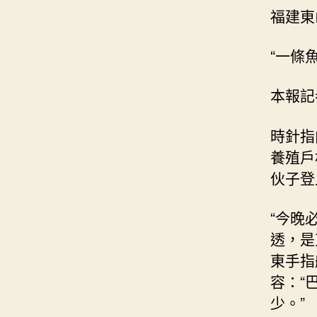
福建東
“一條
本報記
時針指
養殖戶
伙子登
“今晚
透，是
東手指
容：“
少。”