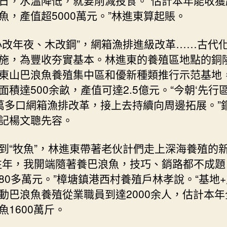
魚，產值超5000萬元。”林進東算起賬。
小改年夜、木改鋼”，網箱漁排進級改革……古代
施，為豐收夯實基本。林進東的養殖區地點的銅
東山巴浪魚養殖集中區和優新種類推行示范基地
面積達500余畝，產值可達2.5億元。“今朝‘先行區
萬多口網箱漁排改革，接上去持續向周邊拓展。”
記楊文聰先容。
到“牧魚”，林進東帶著老伙計們走上深海養殖的
往年，我開端隨著養巴浪魚，技巧、銷路都不成題
80多萬元。”樟塘鎮港西村養殖戶林孝說。“基地+
動巴浪魚養殖從業職員到達2000余人，估計本年
魚1600萬斤。