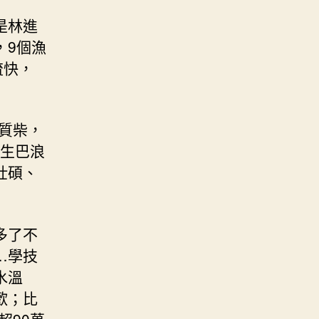
是林進
，9個漁
流快，
質柴，
野生巴浪
壯碩、
多了不
…學技
水溫
歡；比
超90萬