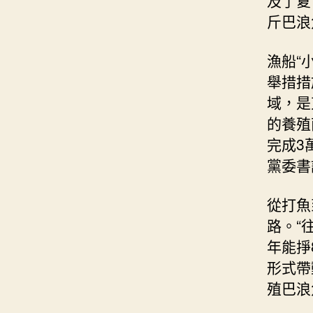
斤巴浪
漁船“
舉措措
域，是
的養殖
完成3
黨委書
從打魚
路。“
年能掙
形式帶
殖巴浪