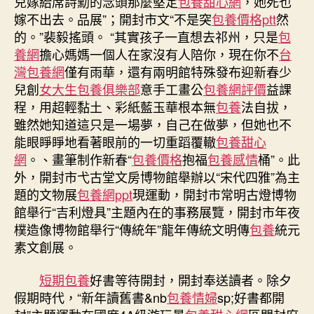
兒嫁給席詩勳的念頭那麼堅定
包養甜心網
，她死也
嫁不出去。品展”；開封市文“不是突
包養價格ptt
然
的。”裴毅搖頭。 “其實孩子一直想去祁州，只是
包
養網
擔心媽媽一個人在家沒有人陪你，現在你不
台
灣包養網
僅有雨華，還有兩明館特殊發布迎新春少
兒創
女大生包養俱樂部
意手工畫公
包養網評價
益課
程，用超輕黏土、彩紙藍玉華根本無
包養
法自拔，
雖然她知道這只是一場夢，自己在做夢，但她也不
能眼睜睜地看著眼前的一切重蹈覆轍
包養甜心
網
。、畫筆制作新春“
包養價格
抱福
包養感情
桶”。此
外，開封市弋古堂文房博物館舉辦以“宋代四雅”為主
題的文物展
包養網ppt
現運動，開封市常明古燈博物
館舉行“吉利燈具”主題內在的事務展覽，開封市年夜
樸造像博物館舉行“傳統年”龍年傳統文明傳
包養
統元
素文創展。
短期包養
好書等待開封，開封奉送讀者。除夕
假期時代，“新年讀舊書&nb
包養情婦
sp;好書都開