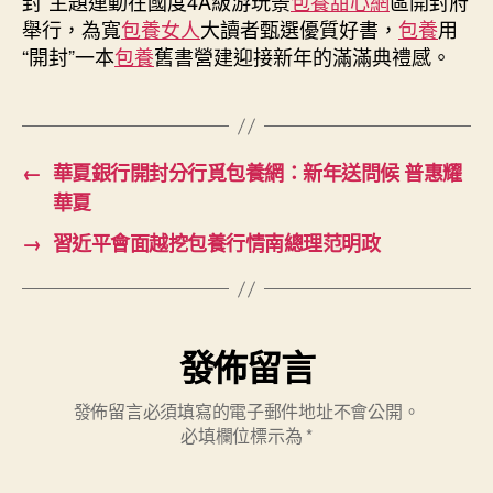
封”主題運動在國度4A級游玩景
包養甜心網
區開封府
舉行，為寬
包養女人
大讀者甄選優質好書，
包養
用
“開封”一本
包養
舊書營建迎接新年的滿滿典禮感。
←
華夏銀行開封分行覓包養網：新年送問候 普惠耀
華夏
→
習近平會面越挖包養行情南總理范明政
發佈留言
發佈留言必須填寫的電子郵件地址不會公開。
必填欄位標示為
*