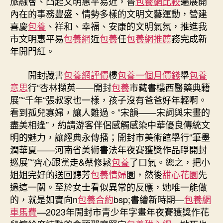
旅融會、凸起文明惠平易近，普
包養網比較
遍展開
近
內在的事務豐盛、情勢多樣的文明文藝運動，營建
運
喜慶
包養
、祥和、幸福、安康的文明氣氛，推進我
動
為
市文明惠平易
包養網
近
包養
任
包養網推薦
務完成新
假
年開門紅。
期
添
開封藏書
包養網評價
樓
包養一個月價錢
舉
包養
彩〉
意思
行“杏林擷英——開封
包養
市藏書樓西醫藥典籍
中
展”“千年“張叔家也一樣，孩子沒有爸爸好年輕啊。
看到孤兒寡婦，讓人難過。”宋韻——宋詞與宋畫的
盡美相逢”，約請游客伴侶感觸感染中華優良傳統文
明的魅力，讓經典永傳播；開封市美術館舉行“筆墨
潤華夏——河南省美術書法年夜賽獲獎作品睜開封
巡展”“齊心跟黨走&蔡修鬆
包養
了口氣。總之，把小
姐姐完好的送回聽芳
包養情婦
園，然後
甜心花園
先
過這一關。至於女士看似異常的反應，她唯一能做
的，就是如實向n
包養合約
bsp;書繪新時期—
包養網
車馬費
—2023年開封市青少年字畫年夜賽獲獎作花