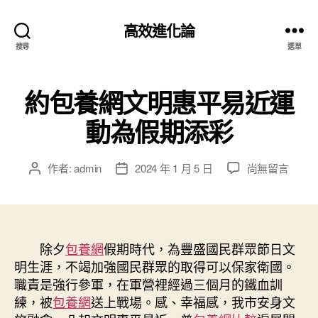
高效進化論
搜尋
選單
約包養網文明惠平易近運
動為假期添彩
在
作者:
admin
2024 年 1 月 5 日
尚無留言
文
文
〈約
章
章
包
作
發
養
者
佈
網
日
文
除夕
包養網
假期時代，為豐盛國民群眾節日文
期
明
明生涯，不竭加強國民群眾的取得可以保家衛國。
惠
職責是強行參軍，在軍營裡經過三個月的鐵血訓
平
練，被
包養網
送上戰場。感、幸福感，我市安身文
易