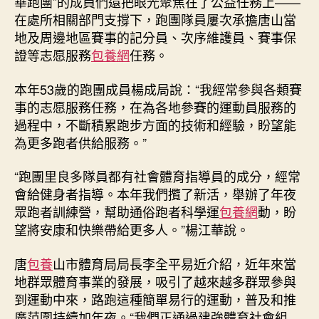
華跑團”的成員們還把眼光聚焦在了公益任務上——
在處所相關部門支撐下，跑團隊員屢次承擔唐山當
地及周邊地區賽事的記分員、次序維護員、賽事保
證等志愿服務
包養網
任務。
本年53歲的跑團成員楊成局說：“我經常參與各類賽
事的志愿服務任務，在為各地參賽的運動員服務的
過程中，不斷積累跑步方面的技術和經驗，盼望能
為更多跑者供給服務。”
“跑團里良多隊員都有社會體育指導員的成分，經常
會給健身者指導。本年我們攬了新活，舉辦了年夜
眾跑者訓練營，幫助通俗跑者科學運
包養網
動，盼
望將安康和快樂帶給更多人。”楊江華說。
唐
包養
山市體育局局長李全平易近介紹，近年來當
地群眾體育事業的發展，吸引了越來越多群眾參與
到運動中來，路跑這種簡單易行的運動，普及和推
廣范圍持續加年夜。“我們正通過建強體育社會組