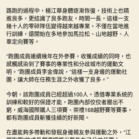
中
路跑的過程中，楊江華身體逐漸恢復，技術上也精
進良多，更結識了良多跑友。時間一長，這樣一支
幾十人的零碎隊伍變得越來越專業，不僅在當地進
行訓練，還開始在多地參加馬拉松、山地越野、人
車定向賽等。
“跑團成員連續幾年在外參賽，收獲成績的同時，也
感觸感染到了賽事的專業性和分歧城市的運動文
明。”跑團成員李金偉說，“這樣一支身邊的運動社
團，讓大師在任務生涯之外收獲了良多。”
今朝，該跑團成員已經超過100人。憑借專業系統的
訓練和較好的保證才能，跑團內部佼佼者層出不
窮，威海國際鐵人三項賽、崇禮168越野賽等賽事，
都有跑團成員斬獲佳績的好新聞。
在盡能夠多帶動和發掘身邊親友參與運動之外，“江