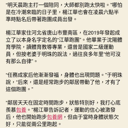
導
“明天晨跑主打一個陪同，大師都別跑太快啦。”哪怕
查
是在冷潮來臨的日子里，楊江華也會在凌晨六點半
甜
準時點名后帶著跑團成員出發。
心
包
楊江華家住河北省唐山市豐南區，在2019年發起成
養
立了以本身名字定名的“江華跑團”。他畢業于沈陽體
網
這
育學院，讀體育教導專業，還曾是國家二級運動
個
員，但按老婆于明珠的說法，過往良多年里“他可沒
“草
有那么自律”。
根”
跑
“任務成家后他漸漸發福，身體也出現問題。”于明珠
團
說，“后來，還是經常跑步的鄰居帶動了他，才有了
攬
這個跑團。”
了
新
“鄰居天天在固定時間跑步，狀態特別好，我打心底
活
_
羨慕
包養
。”楊江華告訴記者，運動的信心被激發
中
后，他也開始跑步
包養網
，但由于當時身體狀態欠
國
好，只能從兩公里跑起。
網〉