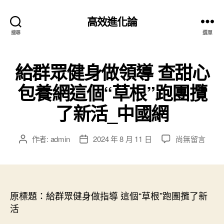
高效進化論
搜尋
選單
給群眾健身做領導 查甜心
包養網這個“草根”跑團攬
了新活_中國網
在
作者:
admin
2024 年 8 月 11 日
尚無留言
文
文
〈給
章
章
群
作
發
眾
者
佈
健
日
身
原標題：給群眾健身做指導 這個“草根”跑團攬了新
期
做
活
領