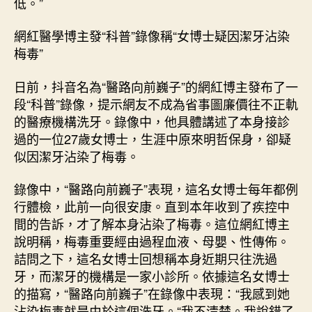
低。”
議，
潔
網紅醫學博主發“科普”錄像稱“女博士疑因潔牙沾染
牙
梅毒”
若
何
日前，抖音名為“醫路向前巍子”的網紅博主發布了一
做
段“科普”錄像，提示網友不成為省事圖廉價往不正軌
到
“零
的醫療機構洗牙。錄像中，他具體講述了本身接診
風
過的一位27歲女博士，生涯中原來明哲保身，卻疑
險”？〉
似因潔牙沾染了梅毒。
中
錄像中，“醫路向前巍子”表現，這名女博士每年都例
行體檢，此前一向很安康。直到本年收到了疾控中
間的告訴，才了解本身沾染了梅毒。這位網紅博主
說明稱，梅毒重要經由過程血液、母嬰、性傳佈。
詰問之下，這名女博士回想稱本身近期只往洗過
牙，而潔牙的機構是一家小診所。依據這名女博士
的描寫，“醫路向前巍子”在錄像中表現：“我感到她
沾染梅毒就是由於這個洗牙。“我不清楚。我說錯了