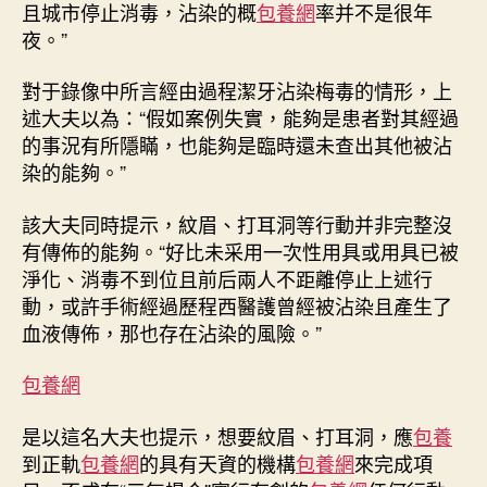
且城市停止消毒，沾染的概
包養網
率并不是很年
夜。”
對于錄像中所言經由過程潔牙沾染梅毒的情形，上
述大夫以為：“假如案例失實，能夠是患者對其經過
的事況有所隱瞞，也能夠是臨時還未查出其他被沾
染的能夠。”
該大夫同時提示，紋眉、打耳洞等行動并非完整沒
有傳佈的能夠。“好比未采用一次性用具或用具已被
淨化、消毒不到位且前后兩人不距離停止上述行
動，或許手術經過歷程西醫護曾經被沾染且產生了
血液傳佈，那也存在沾染的風險。”
包養網
是以這名大夫也提示，想要紋眉、打耳洞，應
包養
到正軌
包養網
的具有天資的機構
包養網
來完成項