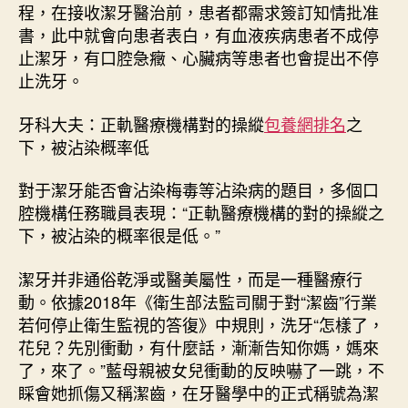
程，在接收潔牙醫治前，患者都需求簽訂知情批准
書，此中就會向患者表白，有血液疾病患者不成停
止潔牙，有口腔急癥、心臟病等患者也會提出不停
止洗牙。
牙科大夫：正軌醫療機構對的操縱
包養網排名
之
下，被沾染概率低
對于潔牙能否會沾染梅毒等沾染病的題目，多個口
腔機構任務職員表現：“正軌醫療機構的對的操縱之
下，被沾染的概率很是低。”
潔牙并非通俗乾淨或醫美屬性，而是一種醫療行
動。依據2018年《衛生部法監司關于對“潔齒”行業
若何停止衛生監視的答復》中規則，洗牙“怎樣了，
花兒？先別衝動，有什麼話，漸漸告知你媽，媽來
了，來了。”藍母親被女兒衝動的反映嚇了一跳，不
睬會她抓傷又稱潔齒，在牙醫學中的正式稱號為潔