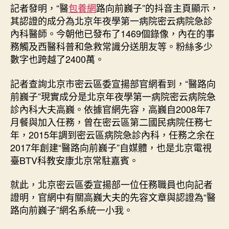
記者發明，“醫
包養網
路向前巍子”的抖音主頁顯示，
其認證的成分為北京年夜學第一病院密云病院急診
內科醫師。今朝他已發布了1469個錄像，內在的事
務觸及西醫科普和急救常識分送朋友等。粉絲多少
數字也跨越了2400萬。
記者查詢北京市密云區委宣揚部官網看到，“醫路向
前巍子”現實成分是北京年夜學第一病院密云病院急
診內科大夫高巍。依據官網先容，高巍自2008年7
月餐與加入任務，曾在密云區第二國民病院任務七
年，2015年調到密云區病院急診內科，任務之余在
2017年創建“醫路向前巍子”自媒體，也是北京電視
臺BTV科教安康北京常駐嘉賓。
就此，北京密云區委宣揚部一位任務職員也向記者
證明，官網中有關高巍大夫的先容文章與認證為“醫
路向前巍子”網名系統一小我。