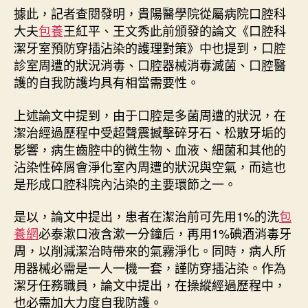
據此，記者查閱發明，貴陽醫學院從屬病院口腔科
大夫
包養
王紅平、王文秀此前頒發的論文《口腔科
潔牙室預防穿插沾染的護理對策》中也提到，口腔
診室周遭的狀況消毒、口腔器械消毒滅菌、口腔醫
護的自我防護均具有相當需要性。
上述論文中提到，由于口腔是多菌周遭的狀況，在
潔治經過歷程中受超聲震撼擊碎牙石、松散牙垢的
影響，病生齒腔中的微生物、血液、細菌和其他的
沾染性碎屑會淨化室內周遭的狀況與空氣，而這也
是形成口腔科院內沾染的主要環節之一。
是以，論文中提出，患者在潔治前可先用1%的洗
包
養網
必泰漱口液含漱一分鐘后，再用1%碘酒消毒牙
周，以削減潔治時帶來的氣霧淨化。同時，病人所
用器械必需是一人一機一套，謹防穿插沾染。作為
潔牙任務職員，論文中提出，在操縱經過歷程中，
也必需加大力度自我防護。