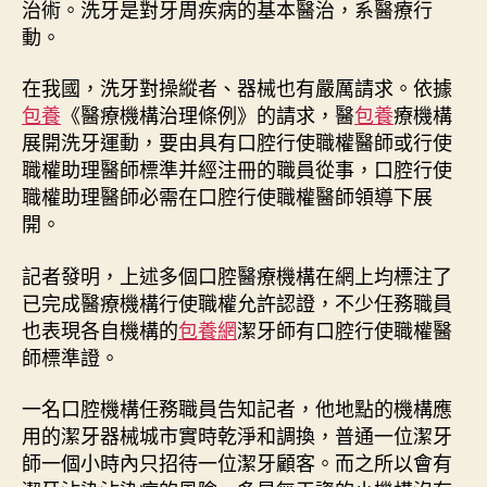
治術。洗牙是對牙周疾病的基本醫治，系醫療行
動。
在我國，洗牙對操縱者、器械也有嚴厲請求。依據
包養
《醫療機構治理條例》的請求，醫
包養
療機構
展開洗牙運動，要由具有口腔行使職權醫師或行使
職權助理醫師標準并經注冊的職員從事，口腔行使
職權助理醫師必需在口腔行使職權醫師領導下展
開。
記者發明，上述多個口腔醫療機構在網上均標注了
已完成醫療機構行使職權允許認證，不少任務職員
也表現各自機構的
包養網
潔牙師有口腔行使職權醫
師標準證。
一名口腔機構任務職員告知記者，他地點的機構應
用的潔牙器械城市實時乾淨和調換，普通一位潔牙
師一個小時內只招待一位潔牙顧客。而之所以會有