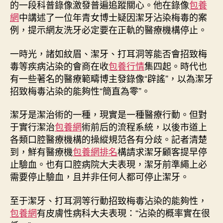
情
的一段科普錄像激發普遍追蹤關心。他在錄像
包養
紅
網
中講述了一位年青女博士疑因潔牙沾染梅毒的案
醫
例，提示網友洗牙必定要在正軌的醫療機構停止。
生
發
一時光，諸如紋眉、潔牙、打耳洞等能否會招致梅
視
毒等疾病沾染的會商在收
包養行情
集四起。時代也
頻
有一些著名的醫療範疇博主發錄像“辟謠”，以為潔牙
稱
“女
招致梅毒沾染的能夠性“簡直為零”。
博
士
潔牙是潔治術的一種，現實是一種醫療行動。但對
疑
于實行潔治
包養網
術前后的流程系統，以後市道上
因
各類口腔醫療機構的操縱規范各有分歧。記者清楚
潔
到，鮮有醫療機
包養網排名
構請求潔牙顧客提早停
牙
止驗血。也有口腔病院大夫表現，潔牙前準繩上必
沾
需要停止驗血，且并非任何人都可停止潔牙。
染
梅
毒”
至于潔牙、打耳洞等行動招致梅毒沾染的能夠性，
引
包養網
有皮膚性病科大夫表現：“沾染的概率實在很
爭