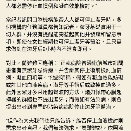
人都必需停止血慣例和凝血效能檢討。”
當記者訊問口腔機構能否人人都可停止潔牙時，多
個機構的任務職員都告知記者，潔牙基礎實用于一
切人群，并沒有提醒能夠惹起其他并發癥和留意事
項，即使在女性經期也可停止潔牙等醫治，且只需
求做到在潔牙后2小時內不進食即可。
對此，藺難難回應稱：“正軌病院普通術前城市訊問
患者有無潔牙忌諱癥，并告訴其停止術前檢討血慣
例、凝血四項等。”他說明稱，假如有凝血效能妨礙
或許其他血液疾病，潔牙等手術后或致掉血過多，
此外因潔牙多采用超聲波的方法，諸如佩帶心臟起
搏器的群體也不提出潔牙；而假如有沾染病，則會
提出患者到專門的沾染病病院停止潔牙等醫治。
“但作為大夫我們也只能告訴，能否停止血液檢討則
需求患者自愿，我們無法強求。”藺難難說，依照流