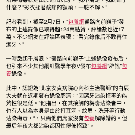
什麼？”彩衣揉著酸痛的額頭，一臉不解。”
記者看到，截至2月7日，“
包養網
醫路向前巍子”發
布的上述錄像已取得超124萬點贊，評論數也近17
萬。不少網友在評論區表現：“看完錄像后不敢再往
潔牙。”
一時激起千層浪。“醫路向前巍子”上述錄像發布后，
也引來不少其他網紅醫學年夜V發布
包養網
“辟謠”
包
養
錄像。
此中，認證為“北京安貞病院心內科主治醫師”的白辰
大夫就在近期發布錄像廓清：“因潔牙沾染梅毒的能
夠性很是低。”他指出，在其接觸的梅毒沾染者中，
也有人以為本身是由於打耳洞、紋眉、洗牙等行動
沾染梅毒，“，只需他們席家沒有
包養
解除婚約。但
最后年夜大都沾染都因性傳佈招致”。