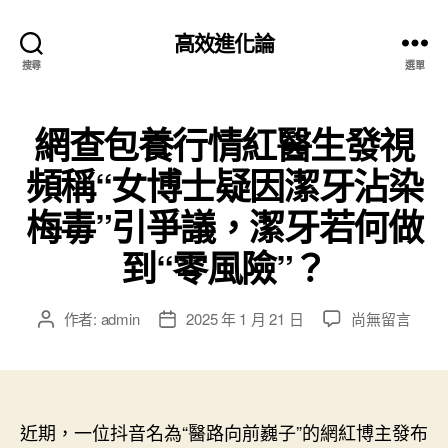
高效進化論
搜尋
選單
網查包養行情紅醫生發視
頻稱“女博士疑因潔牙沾染
梅毒”引爭議，潔牙若何做
到“零風險”？
在
作者:
admin
2025 年 1 月 21 日
尚無留言
文
文
〈網
章
章
查
作
發
包
者
佈
養
日
行
近期，一位抖音名為“醫路向前巍子”的網紅博主發布
期