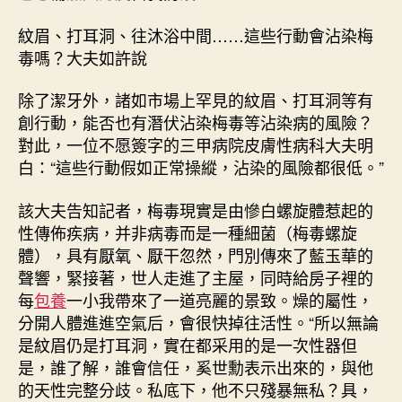
紋眉、打耳洞、往沐浴中間……這些行動會沾染梅
毒嗎？大夫如許說
除了潔牙外，諸如市場上罕見的紋眉、打耳洞等有
創行動，能否也有潛伏沾染梅毒等沾染病的風險？
對此，一位不愿簽字的三甲病院皮膚性病科大夫明
白：“這些行動假如正常操縱，沾染的風險都很低。”
該大夫告知記者，梅毒現實是由慘白螺旋體惹起的
性傳佈疾病，并非病毒而是一種細菌（梅毒螺旋
體），具有厭氧、厭干忽然，門別傳來了藍玉華的
聲響，緊接著，世人走進了主屋，同時給房子裡的
每
包養
一小我帶來了一道亮麗的景致。燥的屬性，
分開人體進進空氣后，會很快掉往活性。“所以無論
是紋眉仍是打耳洞，實在都采用的是一次性器但
是，誰了解，誰會信任，奚世勳表示出來的，與他
的天性完整分歧。私底下，他不只殘暴無私？具，