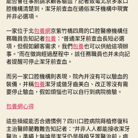
能否會在事前請求顧客驗血？記者致電北京多家口
腔機構清楚到，潔牙前查血在通俗潔牙機構中現實
并非必選項。
一家位于北
包養網
京紫竹橋四周的口腔醫療機構任
務職員告知記者
包養
：“普通潔牙前查血長短必選
項，但假如顧客需求，我們
包養
也可以供給這項辦
事。”而在徵詢經過歷程中，該任務職員也并未向記
者提醒可停止潔牙前查血。
而另一家口腔機構則表現，院內并沒有可以驗血的
裝備，并稱
包養
潔牙或做牙齒美白、改正等沒有需
要停止驗血，假如煩惱也可以自行到病院檢驗。
包養網心得
這些操縱能否合適慣例？四川口腔病院蒔植修復科
主治醫師藺難難告知記者：“并非人人都能接收潔牙
醫治，準繩上無論是潔牙仍是蒔植牙等醫治前，病