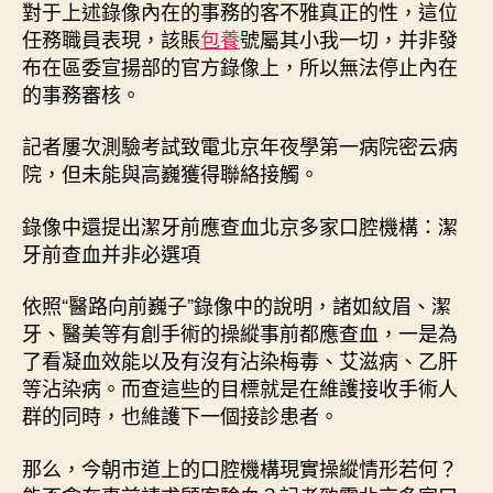
對于上述錄像內在的事務的客不雅真正的性，這位
任務職員表現，該賬
包養
號屬其小我一切，并非發
布在區委宣揚部的官方錄像上，所以無法停止內在
的事務審核。
記者屢次測驗考試致電北京年夜學第一病院密云病
院，但未能與高巍獲得聯絡接觸。
錄像中還提出潔牙前應查血北京多家口腔機構：潔
牙前查血并非必選項
依照“醫路向前巍子”錄像中的說明，諸如紋眉、潔
牙、醫美等有創手術的操縱事前都應查血，一是為
了看凝血效能以及有沒有沾染梅毒、艾滋病、乙肝
等沾染病。而查這些的目標就是在維護接收手術人
群的同時，也維護下一個接診患者。
那么，今朝市道上的口腔機構現實操縱情形若何？