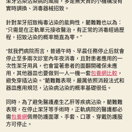
潔牙沾染沾染病的風險，多是無天資的小機構沒有
實時調換、消毒器械招致。
針對潔牙招致梅毒沾染的能夠性，藺難難也以為：
“只需是在正軌單元接收醫治，有正常的消毒經過歷
程，招致沾染的概率簡直為零。”
“就我們病院而言，普通午時、早晨任務停止后就會
停止至多兩次診室內年夜消毒，且對患者應用的一
次性潔牙用具，也會當著患者的面翻開確保未應
用，其他器皿也要做到一人一機一套
包養網比較
，
避免穿插沾染。”藺難難表現，嚴厲依照消殺法式和
器皿應用規范，沾染病沾染的概率基礎很低。
同時，為了避免醫護產生乙肝等疾病沾染，藺難難
表現，在停止潔牙等手術時，正軌病院的醫護都必
需
包養網
佩帶防護面罩、手套、口罩、穿戴防護服
方可停止。