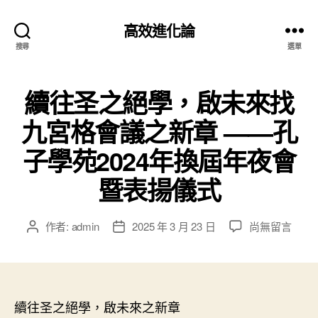
高效進化論
搜尋
選單
續往圣之絕學，啟未來找
九宮格會議之新章 ——孔
子學苑2024年換屆年夜會
暨表揚儀式
在
作者:
admin
2025 年 3 月 23 日
尚無留言
文
文
〈續
章
章
往
作
發
圣
者
佈
之
日
絕
續往圣之絕學，啟未來之新章
期