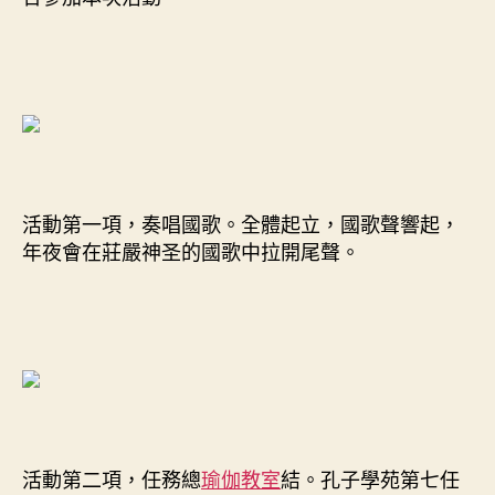
屆
年
夜
會
暨
表
揚
儀
式〉
活動第一項，奏唱國歌。全體起立，國歌聲響起，
中
年夜會在莊嚴神圣的國歌中拉開尾聲。
活動第二項，任務總
瑜伽教室
結。孔子學苑第七任