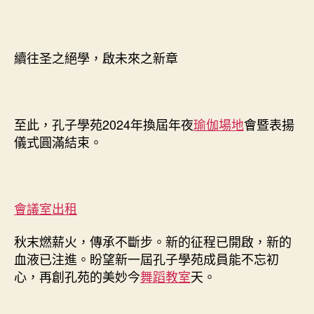
續往圣之絕學，啟未來之新章
至此，孔子學苑2024年換屆年夜
瑜伽場地
會暨表揚
儀式圓滿結束。
會議室出租
秋末燃薪火，傳承不斷步。新的征程已開啟，新的
血液已注進。盼望新一屆孔子學苑成員能不忘初
心，再創孔苑的美妙今
舞蹈教室
天。