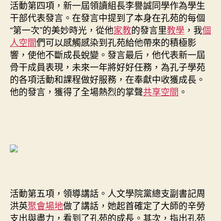
活動第四項，新一屆領讀組長李譽誠同學作為學生
干部代表發言。在發言中提到了本身在孔苑的每個
“第一次”的美妙時光，從他
家教
的發言里
教學
，我
個
人空間
們可以感觸感染到孔苑給他帶來的積極影
響，使他不斷成長蛻變。發言最后，他代表新一屆
骨干成員表現，未來一年將好好任務，為孔子學苑
的各項活動和課程做好服務，在奉獻中收獲成長。
他的發言，獲得了全場熱烈的掌聲
共享空間
。
活動第五項，領導講話。人文學院黨總支副書記周
洪英
聚會場地
做了講話，她起首確定了大師的辛勞
支出與盡力，看到了孔苑的成長。其次，指出孔苑