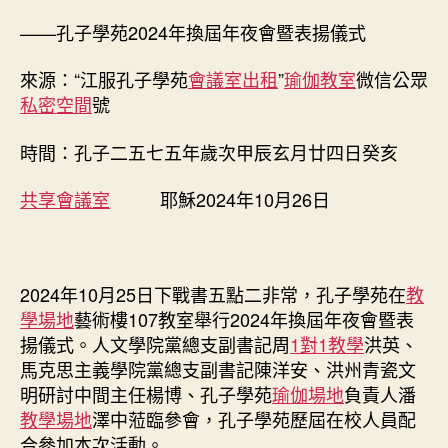
學，
啟
——孔子學苑2024年換屆年夜會暨表揚儀式
未
來
來源：“江服孔子學苑
會議室出租
”
瑜伽教室
微信公眾
找
私密空間
號
九
宮
時間：孔子二五七五年歲次甲辰玄月廿四日癸亥
格
會
共享會議室
耶穌2024年10月26日
議
之
新
章
——
2024年10月25日下戰書五點二非常，孔子學苑在
教
孔
學場地
藝術樓107教室舉行2024年換屆年夜會暨表
子
揚儀式。人文學院黨總支副書記周
1對1教學
洪英、
學
馬克思主義學院黨總支副書記陳洋安、洪州青瓷文
苑
明研討中間主任楊博、孔子學苑
瑜伽場地
負責人潘
2024
教學場地
澤中蒞臨參會，孔子學苑歷屆在校人員配
年
合參加本次活動。
換