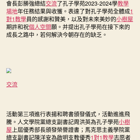
會長彭勝強總結
交流
了孔子學苑2023-2024學
教學
場地
年任務結果與收獲。表達了對孔子學苑全體成
1
對1教學
員的感謝和贊美，以及對未來美妙的
小樹屋
期許和祝
個人空間
願。并提出孔子學苑在接下來的
成長之路中，若何解決今朝存在的缺乏。
交流
活動第三項進行表揚和聘書頒發儀式，活動進進飛
騰。人文學院黨總支副書記周洪英為孔子學苑
小樹
屋
上屆優秀部長頒發榮譽證書；馬克思主義學院黨
總支副書記陳洋安為啟明支教優秀
1對1教學
志愿者