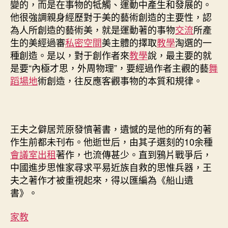
變的，而是在事物的牴觸、運動中產生和發展的。
他很強調親身經歷對于美的藝術創造的主要性，認
為人所創造的藝術美，就是運動著的事物
交流
所產
生的美經過審
私密空間
美主體的擇取
教學
淘選的一
種創造。是以，對于創作者來
教學
說，最主要的就
是要“內極才思，外周物理”，要經過作者主觀的藝
舞
蹈場地
術創造，往反應客觀事物的本質和規律。
王夫之僻居荒原發憤著書，遺憾的是他的所有的著
作生前都未刊布。他逝世后，由其子選刻的10余種
會議室出租
著作，也流傳甚少。直到鴉片戰爭后，
中國進步思惟家尋求平易近族自救的思惟兵器，王
夫之著作才被重視起來，得以匯編為《船山遺
書》。
家教