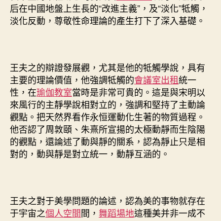
后在中國地盤上生長的“改進主義”，及“淡化”牴觸，
淡化反動，尊敬性命理論的產生打下了深入基礎。
王夫之的辯證發展觀，尤其是他的牴觸學說，具有
主要的理論價值，他強調牴觸的
會議室出租
統一
性，在
瑜伽教室
當時是非常可貴的。這是與宋明以
來風行的主靜學說相對立的，強調和堅持了主動論
觀點。把天然界看作永恒運動化生著的物質過程。
他否認了周敦頤、朱熹所宣揚的太極動靜而生陰陽
的觀點，還論述了動與靜的關系，認為靜止只是相
對的，動與靜是對立統一，動靜互涵的。
王夫之對于美學問題的論述，認為美的事物就存在
于宇宙之
個人空間
間，
舞蹈場地
這種美并非一成不