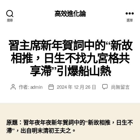
高效進化論
搜尋
選單
習主席新年賀詞中的“新故
相推，日生不找九宮格共
享滯”引爆船山熱
在
作者:
admin
2024 年 12 月 26 日
尚無留言
文
文
〈習
章
章
主
作
發
席
者
佈
新
日
年
期
原題：習年夜年夜新年賀詞中的“新故相推，日生不
賀
滯”，出自明末清初王夫之。
詞