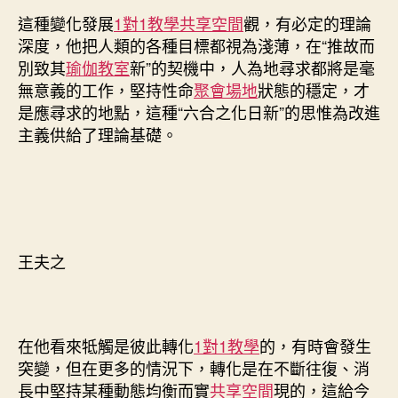
這種變化發展
1對1教學
共享空間
觀，有必定的理論
深度，他把人類的各種目標都視為淺薄，在“推故而
別致其
瑜伽教室
新”的契機中，人為地尋求都將是毫
無意義的工作，堅持性命
聚會場地
狀態的穩定，才
是應尋求的地點，這種“六合之化日新”的思惟為改進
主義供給了理論基礎。
王夫之
在他看來牴觸是彼此轉化
1對1教學
的，有時會發生
突變，但在更多的情況下，轉化是在不斷往復、消
長中堅持某種動態均衡而實
共享空間
現的，這給今