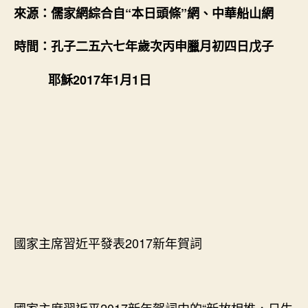
中
來源：儒家網綜合自“本日頭條”網、中華船山網
的
“新
時間：孔子二五六七年歲次丙申臘月初四日戊子
故
相
耶穌2017年1月1日
推，
日
生
不
找
九
宮
格
共
享
滯”
國家主席習近平發表2017新年賀詞
引
爆
船
山
熱〉