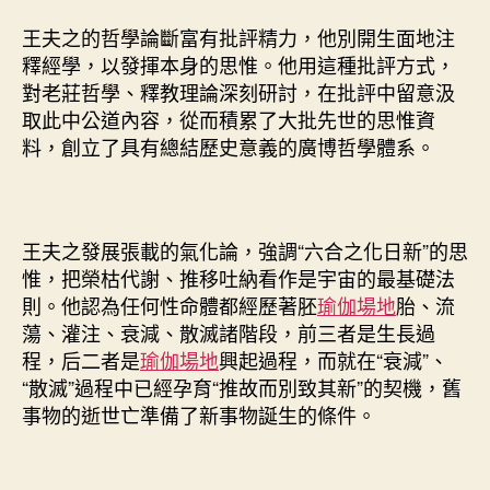
王夫之的哲學論斷富有批評精力，他別開生面地注
釋經學，以發揮本身的思惟。他用這種批評方式，
對老莊哲學、釋教理論深刻研討，在批評中留意汲
取此中公道內容，從而積累了大批先世的思惟資
料，創立了具有總結歷史意義的廣博哲學體系。
王夫之發展張載的氣化論，強調“六合之化日新”的思
惟，把榮枯代謝、推移吐納看作是宇宙的最基礎法
則。他認為任何性命體都經歷著胚
瑜伽場地
胎、流
蕩、灌注、衰減、散滅諸階段，前三者是生長過
程，后二者是
瑜伽場地
興起過程，而就在“衰減”、
“散滅”過程中已經孕育“推故而別致其新”的契機，舊
事物的逝世亡準備了新事物誕生的條件。