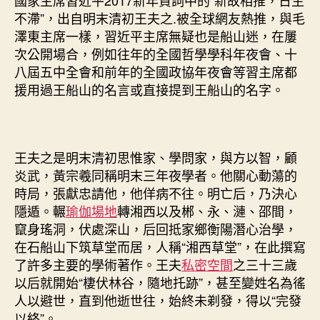
國家主席習近平2017新年賀詞中的“新故相推，日生
中
不滯”，出自明末清初王夫之.被全球網友熱推，與毛
澤東主席一樣，習近平主席無疑也是船山迷，在屢
次公開場合，例如往年的全國哲學學科年夜會、十
八屆五中全會和前年的全國政協年夜會等習主席都
援用過王船山的名言或直接提到王船山的名字。
王夫之是明末清初思惟家、學問家，與方以智，顧
炎武，黃宗羲同稱明末三年夜學者。他關心動蕩的
時局，張獻忠請他，他佯病不往。明亡后，乃決心
隱遁。輾
瑜伽場地
轉湘西以及郴、永、漣、邵間，
竄身瑤洞，伏處深山，后回抵家鄉衡陽潛心治學，
在石船山下筑草堂而居，人稱“湘西草堂”，在此撰寫
了許多主要的學術著作。王夫
私密空間
之三十三歲
以后就開始“棲伏林谷，隨地托跡”，甚至變姓名為徭
人以避世，直到他逝世往，始終未剃發，得以“完發
以終”。