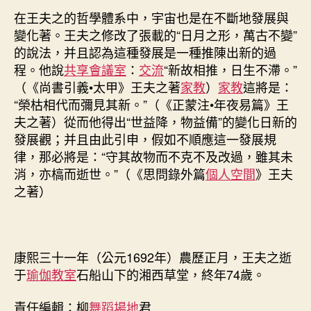
在王夫之的哲學體系中，宇宙也是在不斷地發展與
變化著。王夫之修改了張載的“日月之形，萬古不變”
的說法，并且認為這種發展是一種推陳出新的過
程。他說
共享會議室
：
交流
“新故相推，日生不滯。”
（《尚書引義•太甲》王夫之著
家教
）
家教
這將是：
“榮枯相代而彌見其新。”（《正蒙注•年夜易篇》王
夫之著）從而他得出“世益降，物益備”的變化日新的
發展觀；并且由此引申，假如不順應這一發展規
律，那必將是：“守其故物而不克不及改過，雖其未
消，亦槁而逝世。”（《思問錄外篇
個人空間
》王夫
之著）
康熙三十一年（公元1692年）農歷正月，王夫之逝
于
瑜伽教室
石船山下的湘西草堂，終年74歲。
責任編輯：柳
舞蹈場地
君