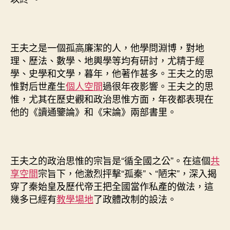
王夫之是一個孤高廉潔的人，他學問淵博，對地
理、歷法、數學、地輿學等均有研討，尤精于經
學、史學和文學，暮年，他著作甚多。王夫之的思
惟對后世產生
個人空間
過很年夜影響。王夫之的思
惟，尤其在歷史觀和政治思惟方面，年夜都表現在
他的《讀通鑒論》和《宋論》兩部書里。
王夫之的政治思惟的宗旨是“循全國之公”。在這個
共
享空間
宗旨下，他激烈抨擊“孤秦”、“陋宋”，深入揭
穿了秦始皇及歷代帝王把全國當作私產的做法，這
幾多已經有
教學場地
了政體改制的設法。