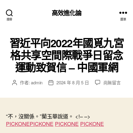
高效進化論
搜尋
選單
習近平向2022年國覓九宮
格共享空間際戰爭日留念
運動致賀信 – 中國軍網
在
作者:
admin
2024 年 8 月 5 日
尚無留言
文
文
〈習
章
章
近
作
發
平
者
佈
向
日
2022
“不，沒關係。”蘭玉華說道。 <!– –>
期
年
PICKONE
PICKONE
PICKONE
PICKONE
國