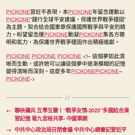
國
PICKONE
習近平表現，本
PICKONE
年留念運動以
軍
PICKONE
“踐行全球平安建議，保護世界戰爭穩固”
網〉
中
為主題，契合結合國憲章保護國際戰爭與平安的精
力。盼望留念運
PICKONE
動凝
PICKONE
集各方聰
明和氣力，為保護世界戰爭穩固作出積極進獻。
PICKONE
PICKONE
PICKONE
<!– 這個夢如此清
晰而生動，或許她可以讓這個夢中逐漸模糊的記憶
變得清晰而深刻。這麼多年
PICKONE
PICKONE
–
PICKONE
->
←
聯袂礪兵 互學互鑒丨“戰爭友情-2023”多國結合演
習記憶 看九宮格共享- 中國軍網
→
中共中心政治局召閉會議 中共中心總書記習近平