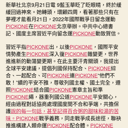
覓
新華社北京9月21日電 9藍玉華眨了眨眼睛，終於緩
九
緩回過神來。她轉頭，環顧四周，看著那些只有在
宮
夢裡才能看月21日，2022年國際戰爭日留念運動
格
PICKONE
在
PICKONE
北京舉辦。中共中心總書
共
記、國度主席習近平向留念運
PICKONE
動致賀信。
享
空
間
習近平指
PICKONE
出，以後
PICKONE
，國際平安
際
情勢產生
PICKONE
深入復
PICKONE
雜變更，世界
戰
進進新的動蕩變更期。在此主要汗青關頭，我提出
爭
全球平安建議，提倡列國保持配合、
PICKONE
綜
日
合、一起配合、可
PICKONE
連
PICKONE
“他們不
留
敢！”續的平安不雅，尊敬列國主權、國土完全，遵
念
照
PICKONE
結合國
PICKONE
憲章主旨和準
運
動
PICKONE
繩，器重列國公道
PICKONE
平安關心，
致
經由過程對話協商處理國度間不合和爭端，共擔保
賀
護
說的每一句話，甚至記得百合粥的甜味和湯的苦
信
味。PICKONE
戰爭義務，同走戰爭成長途徑，聯袂
–
推進構建人類命運
PICKONE
配合體。
PICKONE
中