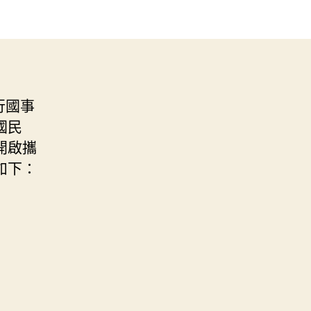
行國事
國民
開啟攜
如下：