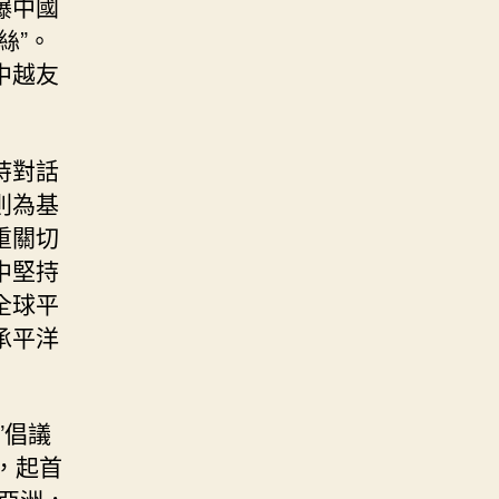
爆中國
絲”。
中越友
持對話
則為基
重關切
中堅持
全球平
承平洋
”倡議
，起首
亞洲，