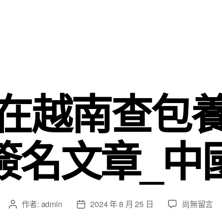
在越南查包
簽名文章_中
在
作者:
admin
2024 年 8 月 25 日
尚無留言
文
文
〈習
章
章