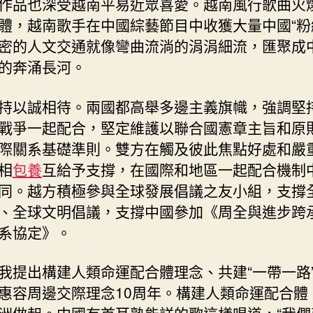
作品也深受越南平易近眾喜愛。越南風行歌曲火
體，越南歌手在中國綜藝節目中收獲大量中國“粉
密的人文交通就像彎曲流淌的涓涓細流，匯聚成
的奔涌長河。
持以誠相待。兩國都高舉多邊主義旗幟，強調堅
戰爭一起配合，堅定維護以聯合國憲章主旨和原
際關系基礎準則。雙方在觸及彼此焦點好處和嚴
相
包養
互給予支撐，在國際和地區一起配合機制
同。越方積極參與全球發展倡議之友小組，支撐
、全球文明倡議，支撐中國參加《周全與進步跨
系協定》。
我提出構建人類命運配合體理念、共建“一帶一路
惠容周邊交際理念10周年。構建人類命運配合體
洲做起。中國有首耳熟能詳的歌這樣唱道，“我們