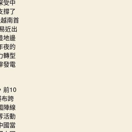
深受中
支撐了
是越南首
易近出
陸地邊
年夜的
力轉型
滓發電
前10
瀑布跨
國陣線
等活動
中國當