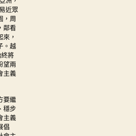
易近眾
園，周
，鄰看
起來，
子。越
始終將
盼望兩
會主義
方要繼
、穩步
會主義
展倡
社會主