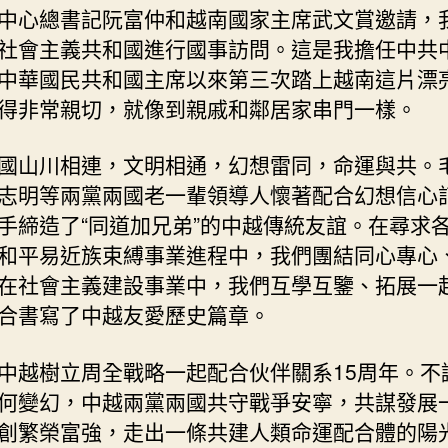
中心總書記阮富仲和越南國家主席武文賞邀請，
網〉
中
社會主義共和國進行國事訪問。這是我擔任中共
中華國民共和國主席以來第三次踏上越南這片漂
得非常親切，就像到親戚和鄰居家串門一樣。
國山川相連，文明相通，幻想雷同，命運與共。
志明等兩黨兩國老一輩領導人懷著配合幻想信心
手締造了“同道加兄弟”的中越傳統友誼。在尋求
和平易近族束縛事業進程中，我們團結同心專心
在社會主義建設事業中，我們互學互鑒、拓展一
合書寫了中越友愛歷史篇章。
中越樹立周全戰略一起配合伙伴關系15周年。不
何變幻，中越兩黨兩國共守戰爭安寧，共謀發展
創繁榮富強，走出一條共建人類命運配合體的陽