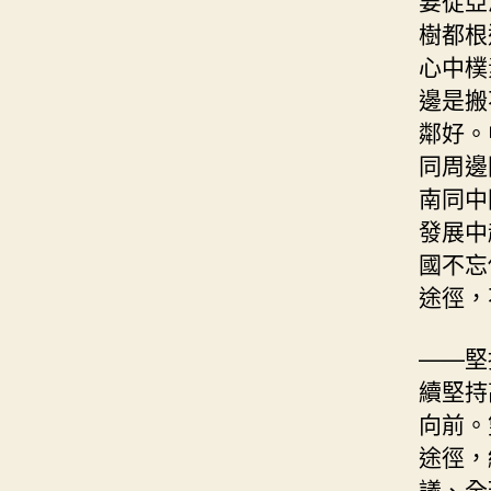
樹都根
心中樸
邊是搬
鄰好。
同周邊
南同中
發展中
國不忘
途徑，
——堅
續堅持
向前。
途徑，
議、全