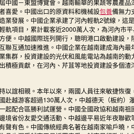
屆中國－東盟博覽會。越南輸華的果蔬等農產品
者喜愛。中國出口的原資料和機械設
包養
備無力
造業發展。中國企業承建了河內輕軌2號線，這
輕軌項目，累計載客近2000萬人次，為河內市平
方便。中越國際班列開行，聰明港口啟動建設，
互聯互通加速推進。中國企業在越南建成海內最
業集群，投資建設的光伏和風能電站為越南的動
出積極貢獻，在河內、芹苴等地投資建設多個渣
持以誼相親。本年以來，兩國人員往來敏捷恢復，
國赴越游客超過130萬人次，中越德天（板約）
一起配合區勝利試運營。中國全國政協和越南祖
邊境省份友愛交通活動、中越邊平易近年夜聯歡
有聲有色。中國傳統經典名著在越南家喻戶曉，