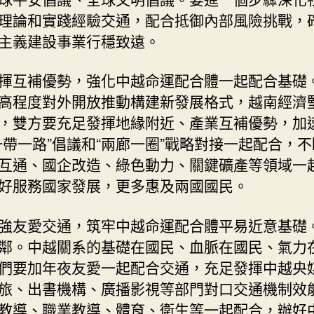
理論和實踐經驗交通，配合抵御內部風險挑戰，
主義建設事業行穩致遠。
揮互補優勢，強化中越命運配合體一起配合基礎
高程度對外開放推動構建新發展格式，越南經濟
，雙方要充足發揮地緣附近、產業互補優勢，加
一帶一路”倡議和“兩廊一圈”戰略對接一起配合，
互通、國企改造、綠色動力、關鍵礦產等領域一
好服務國家發展，更多惠及兩國國民。
強友愛交通，筑牢中越命運配合體平易近意基礎
鄰。中越關系的基礎在國民、血脈在國民、氣力
們要加年夜友愛一起配合交通，充足發揮中越央
旅、出書機構、廣播影視等部門對口交通機制效
教導、職業教導、體育、衛生等一起配合，辦好