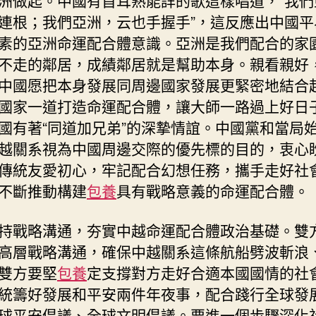
連根；我們亞洲，云也手握手”，這反應出中國平
素的亞洲命運配合體意識。亞洲是我們配合的家
不走的鄰居，成績鄰居就是幫助本身。親看親好
中國愿把本身發展同周邊國家發展更緊密地結合
國家一道打造命運配合體，讓大師一路過上好日
國有著“同道加兄弟”的深摯情誼。中國黨和當局
越關系視為中國周邊交際的優先標的目的，衷心
傳統友愛初心，牢記配合幻想任務，攜手走好社
不斷推動構建
包養
具有戰略意義的命運配合體。
持戰略溝通，夯實中越命運配合體政治基礎。雙
高層戰略溝通，確保中越關系這條航船劈波斬浪
雙方要堅
包養
定支撐對方走好合適本國國情的社
統籌好發展和平安兩件年夜事，配合踐行全球發
球平安倡議、全球文明倡議。要進一個步驟深化