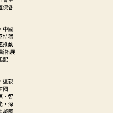
確保各
。中國
堅持穩
速推動
不斷拓展
起配
。遠親
在國
媒、智
能，深
中越國