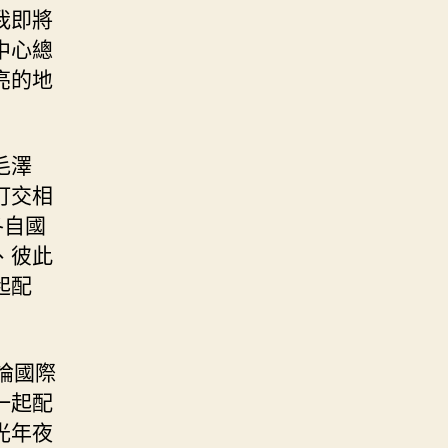
我即將
中心總
亮的地
毛澤
訂交相
各自國
、彼此
起配
論國際
一起配
光年夜