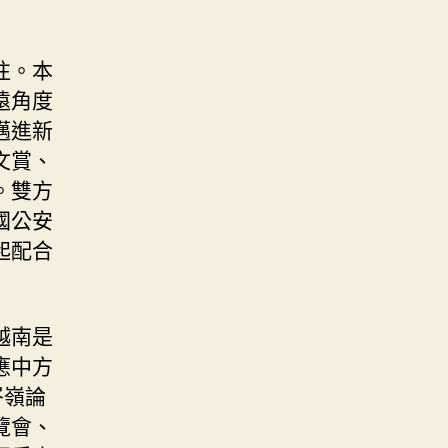
往。本
遠角度
邁進新
文賞、
。雙方
國公安
起配合
越南是
應中方
岑嶺論
覽會、