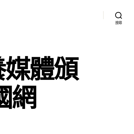
搜尋
養媒體頒
國網