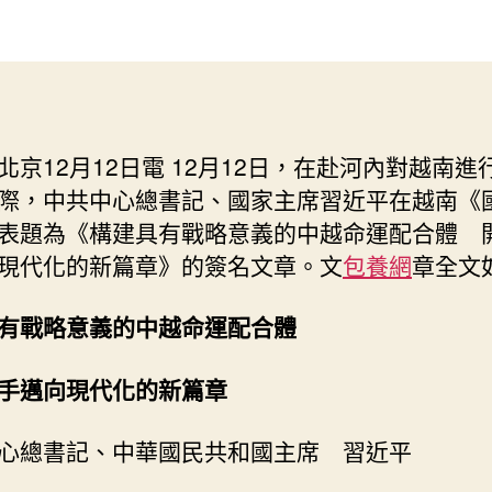
近
作
發
平
者
佈
在
日
越
期
南
查
北京12月12日電 12月12日，在赴河內對越南進
包
際，中共中心總書記、國家主席習近平在越南《
養
媒
表題為《構建具有戰略意義的中越命運配合體 
體
現代化的新篇章》的簽名文章。文
包養網
章全文
頒
發
有戰略意義的中越命運配合體
簽
名
文
手邁向現代化的新篇章
章
_
心總書記、中華國民共和國主席 習近平
中
國