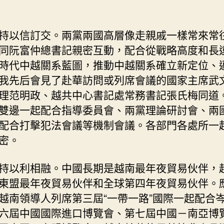
持以信訂交。兩黨兩國高層像走親戚一樣常來常
同阮富仲總書記親密互動，配合從戰略高度和長
時代中越關系藍圖，推動中越關系確立新定位、
我先后會見了赴華訪問或列席會議的國家主席武
理范明政、越共中心書記處常務書記張氏梅同道
雙邊一起配合指導委員會、兩黨理論研討會、兩
配合打擊犯法會議等機制會議。各部門各處所一
密。
持以利相融。中國長期是越南最年夜貿易伙伴，
東盟最年夜貿易伙伴和全球第四年夜貿易伙伴。
越南領導人列席第三屆“一帶一路”國際一起配合
六屆中國國際進口博覽會、第七屆中國－南亞博