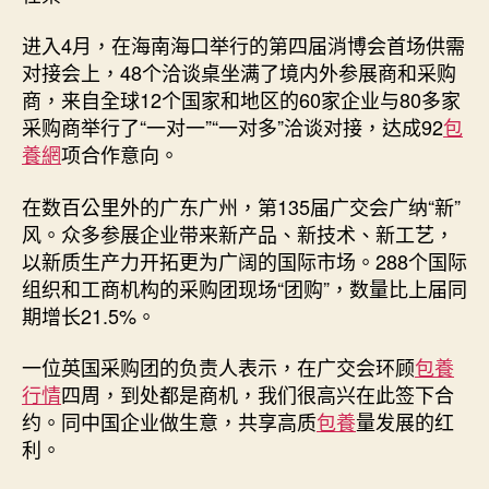
进入4月，在海南海口举行的第四届消博会首场供需
对接会上，48个洽谈桌坐满了境内外参展商和采购
商，来自全球12个国家和地区的60家企业与80多家
采购商举行了“一对一”“一对多”洽谈对接，达成92
包
養網
项合作意向。
在数百公里外的广东广州，第135届广交会广纳“新”
风。众多参展企业带来新产品、新技术、新工艺，
以新质生产力开拓更为广阔的国际市场。288个国际
组织和工商机构的采购团现场“团购”，数量比上届同
期增长21.5%。
一位英国采购团的负责人表示，在广交会环顾
包養
行情
四周，到处都是商机，我们很高兴在此签下合
约。同中国企业做生意，共享高质
包養
量发展的红
利。