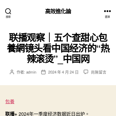
高效進化論
搜尋
選單
联播观察｜五个查甜心包
養網镜头看中国经济的“热
辣滚烫”_中国网
在
作者:
admin
2024 年 4 月 24 日
尚無留言
文
文
〈联
章
章
播
作
發
观
者
佈
察
日
｜
包養
期
五
个
2024年一季度经济数据近日出炉。
联播+