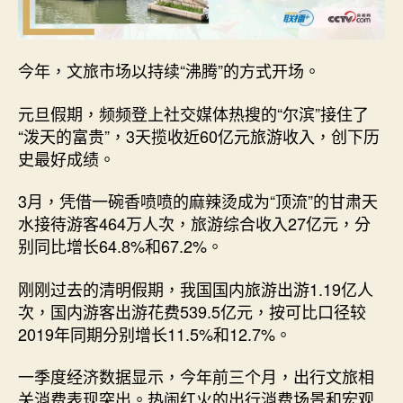
网〉
中
今年，文旅市场以持续“沸腾”的方式开场。
元旦假期，频频登上社交媒体热搜的“尔滨”接住了
“泼天的富贵”，3天揽收近60亿元旅游收入，创下历
史最好成绩。
3月，凭借一碗香喷喷的麻辣烫成为“顶流”的甘肃天
水接待游客464万人次，旅游综合收入27亿元，分
别同比增长64.8%和67.2%。
刚刚过去的清明假期，我国国内旅游出游1.19亿人
次，国内游客出游花费539.5亿元，按可比口径较
2019年同期分别增长11.5%和12.7%。
一季度经济数据显示，今年前三个月，出行文旅相
关消费表现突出。热闹红火的出行消费场景和宏观