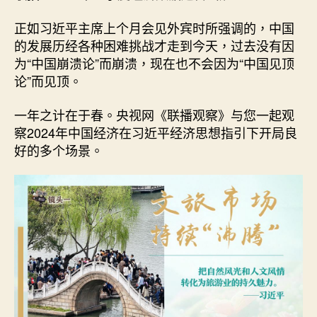
查
甜
正如习近平主席上个月会见外宾时所强调的，中国
心
的发展历经各种困难挑战才走到今天，过去没有因
包
为“中国崩溃论”而崩溃，现在也不会因为“中国见顶
養
论”而见顶。
網
镜
头
一年之计在于春。央视网《联播观察》与您一起观
看
察2024年中国经济在习近平经济思想指引下开局良
中
好的多个场景。
国
经
济
的
“热
辣
滚
烫”
_
中
国