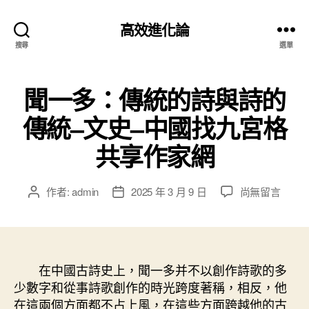
高效進化論
搜尋
選單
聞一多：傳統的詩與詩的
傳統–文史–中國找九宮格
共享作家網
在
作者:
admin
2025 年 3 月 9 日
尚無留言
文
文
〈聞
章
章
一
作
發
多：
者
佈
傳
日
統
在中國古詩史上，聞一多并不以創作詩歌的多
期
的
少數字和從事詩歌創作的時光跨度著稱，相反，他
詩
在這兩個方面都不占上風，在這些方面跨越他的古