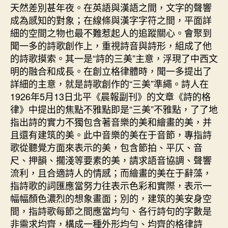
天然差別甚年夜。在英語與漢語之間，文字的聲響
成為感知的對象；在線條與漢字字符之間，平面詳
細的空間之物也最不難惹起人的追蹤關心。會聚到
聞一多的詩歌創作上，重視詩音與詩形，組成了他
的詩歌摸索。其一是“詩的三美”主意，浮現了中西文
明的融合和成長。在創立格律體時，聞一多提出了
詳細的主意，就是詩歌創作的“三美”準繩。詩人在
1926年5月13日北平《晨報副刊》的文章《詩的格
律》中提出的焦點不雅點即是“三美”不雅點，了了地
指出詩的實力不獨包含著音樂的美和繪畫的美，并
且還有建筑的美。此中音樂的美在于音節，專指詩
歌從聽覺方面來表示的美，包含節拍、平仄、音
尺、押韻、擱淺等要素的美，請求語音協調、聲響
流利，且合適詩人的情感；而繪畫的美在于辭藻，
指詩歌的詞匯應當努力往表示色彩和實際，表示一
幅幅顏色濃烈的想象畫面；別的，建筑的美安身空
間，指詩歌每節之間應當均勻、各行詩句的字數是
非需求均齊，構成一種外形均勻、均齊的格律詩