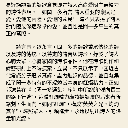
易近族認識的詩歌意象即是詩人高尚愛國主義精力
的詩性表現，一如聞一多所言“詩人重要的稟賦是
愛，愛他的內陸，愛他的國民”，這不只表達了詩人
對內陸最深邃深摯的愛，並且也是聞一多平生的真
正的寫照。
詩言志，歌永言，聞一多的詩歌秉承傳統的詩
以及詩的傳統，以特定的詩音與詩形，抒發了詩人
心胸大眾、心憂家國的詩歌品性。他在詩歌創作和
詩藝研討上不竭摸索、立異，不只展示了中國近古
代常識分子追求真諦、盡力進步的品德，並且凝集
成了聞一多特有的不竭熄滅本身的紅燭精力。正如
郭沫若在《〈聞一多選集〉序》中所說的“催向長生
的路下行進”，這種紅燭精力應該被詩壇的后來者所
銘刻，生而向上如同“紅燭”，構成“熒熒之光，灼灼
其華”，燭照眾人、引領進步，永遠投射出詩人的熱
量和光線。