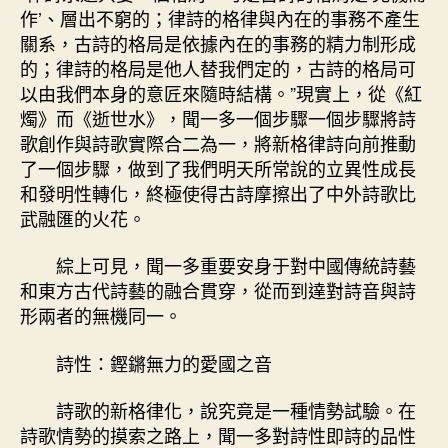
作’、層出不窮的；律詩的格律與內在的事務不產生
關系，古詩的格局是依據內在的事務的精力制形成
的；律詩的格局是他人替我們定的，古詩的格局可
以由我們本身的意匠來隨時結構。”現實上，從《紅
燭》而《逝世水》，聞一多一個步驟一個步驟將詩
歌創作與詩歌實際合二為一，將新格律詩向前推動
了一個步驟，做到了我們明天所常說的立異性成長
和發明性轉化，終極使得古詩摩擦出了中外詩歌比
武融匯的火花。
綜上可見，聞一多重要安身于對中國傳統詩藝
和東方古代詩藝的融合貫穿，從而到達對詩音與詩
形兩者的無機同一。
詩性：鏗鏘無力的愛國之音
詩歌的新格律化，說究竟是一種情勢試驗。在
詩歌情勢的摸索之路上，聞一多對詩性即詩的品性