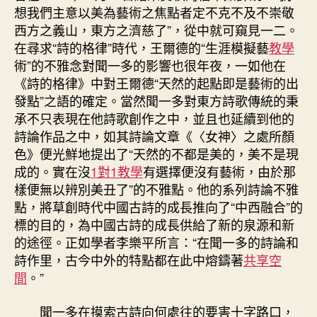
想我們主意以美為藝術之焦點者定不克不及不崇敬
西方之義山，東方之濟慈了”，從中就可窺見一二。
在尋求“詩的格律”時代，王爾德的“生涯模擬藝
教學
術”的不雅念對聞一多的影響也很年夜，一如他在
《詩的格律》中對王爾德“天然的起點即是藝術的出
發點”之語的確定。當然聞一多對東方詩歌傳統的秉
承不只表現在他詩歌創作之中，並且也延續到他的
詩論作品之中，如其詩論文章《〈女神〉之處所顏
色》便光鮮地提出了“天然的不都是美的，美不是現
成的。實在沒
1對1教學
有選擇便沒有藝術，由於那
樣便無以辨別美丑了”的不雅點。他的系列詩論不雅
點，將草創時代中國古詩的成長推向了“中西融合”的
標的目的，為中國古詩的成長供給了新的泉源和新
的途徑。正如學者李樂平所言：“在聞一多的詩論和
詩作里，古今中外的特點都在此中熔鑄著
共享空
間
。”
聞一多在摸索古詩向何處往的要害十字路口，