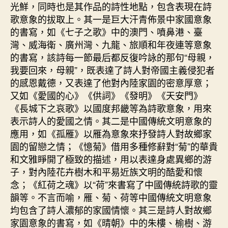
光鮮，同時也是其作品的詩性地點，包含表現在詩
歌意象的拔取上。其一是巨大汗青佈景中家國意象
的書寫，如《七子之歌》中的澳門、噴鼻港、臺
灣、威海衛、廣州灣、九龍、旅順和年夜連等意象
的書寫，該詩每一節最后都反復吟詠的那句“母親，
我要回來，母親”，既表達了詩人對帝國主義侵犯者
的感恩戴德，又表達了他對內陸家園的密意厚意；
又如《愛國的心》《供詞》《發明》《天安門》
《長城下之哀歌》以國度邦畿等為詩歌意象，用來
表示詩人的愛國之情。其二是中國傳統文明意象的
應用，如《孤雁》以雁為意象來抒發詩人對故鄉家
園的留戀之情；《憶菊》借用多種修辭對“菊”的華貴
和文雅睜開了極致的描述，用以表達身處異鄉的游
子，對內陸花卉樹木和平易近族文明的酷愛和懷
念；《紅荷之魂》以“荷”來書寫了中國傳統詩歌的靈
韻等。不言而喻，雁、菊、荷等中國傳統文明意象
均包含了詩人濃郁的家國情懷。其三是詩人對故鄉
家園意象的書寫，如《晴朝》中的朱樓、榆樹、游