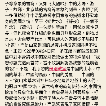
子等意象的書寫，又如《太陽吟》中的太陽、游
子、故鄉、北京城的官柳等意象的刻畫，表現了聞
一多借助詩作中浩繁故鄉家園意象的描述來抒發本
身的愛國之情。至于《逝世水》《靜夜》《一個不
雅念》《禱告》《一句話》等詩作，固然以感性見
長，但也糅合了詳細的物象而具無形象感。借物以
言志，舍自我而代言，可見詩人的家園從不局限于
“小家”，而是由家到國的過渡并構成家國同構不雅
念，正如1922年9月24日聞一多在給同窗吳景超的
信中對本身詩歌中的家鄉景致做出的特殊闡明：“我
想你讀完這兩首詩，當不致誤解認為我想的是廣義
的‘家’。不是！我所想的
舞蹈教室
是中國的山水，中
國的草木，中國的鳥獸，中國的房屋——中國的
人。”從山水草木到神州年夜地這片地盤上的人們，
均冠以“中國”之名，富含密意的詩句使詩人的家國情
懷加倍具象化和平面化。意象是詩人附著想象、抒
發感情的安身點，展示了詩人在汗青長河中盡情馳
騁的靈敏感觸感染力，而浩繁表現了家國情懷、平