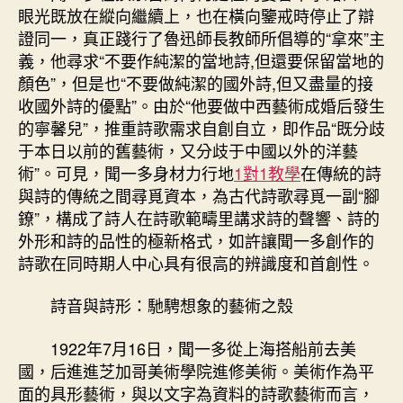
眼光既放在縱向繼續上，也在橫向鑒戒時停止了辯
證同一，真正踐行了魯迅師長教師所倡導的“拿來”主
義，他尋求“不要作純潔的當地詩,但還要保留當地的
顏色”，但是也“不要做純潔的國外詩,但又盡量的接
收國外詩的優點”。由於“他要做中西藝術成婚后發生
的寧馨兒”，推重詩歌需求自創自立，即作品“既分歧
于本日以前的舊藝術，又分歧于中國以外的洋藝
術”。可見，聞一多身材力行地
1對1教學
在傳統的詩
與詩的傳統之間尋覓資本，為古代詩歌尋覓一副“腳
鐐”，構成了詩人在詩歌範疇里講求詩的聲響、詩的
外形和詩的品性的極新格式，如許讓聞一多創作的
詩歌在同時期人中心具有很高的辨識度和首創性。
詩音與詩形：馳騁想象的藝術之殼
1922年7月16日，聞一多從上海搭船前去美
國，后進進芝加哥美術學院進修美術。美術作為平
面的具形藝術，與以文字為資料的詩歌藝術而言，