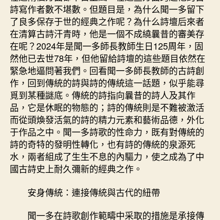
與
詩寫作者數不堪數。但題目是，為什么聞一多留下
詩
了良多保存于世的經典之作呢？為什么詩壇后來者
的
在清算古詩汗青時，他是一個不成繞曩昔的審美存
傳
在呢？2024年是聞一多師長教師生日125周年，固
統
–
然他已去世78年，但他留給詩壇的這些題目依然在
文
緊急地逼問著我們。回看聞一多師長教師的古詩創
史
作，回到傳統的詩與詩的傳統這一話題，似乎能尋
–
覓到某種謎底。傳統的詩指向曩昔的詩人及其作
中
品，它是休眠的物態的；詩的傳統則是不難被激活
國
而從頭煥發活氣的詩的精力元素和藝術品德，外化
找
于作品之中。聞一多詩歌的性命力，既有對傳統的
九
詩的奇特的發明性轉化，也有詩的傳統的泉源死
宮
格
水，兩者組成了生生不息的內驅力，使之成為了中
共
國古詩史上耐久彌新的經典之作。
享
作
安身傳統：連接傳統與古代的紐帶
家
網〉
聞一多在詩歌創作範疇中采取的措施是承接傳
中