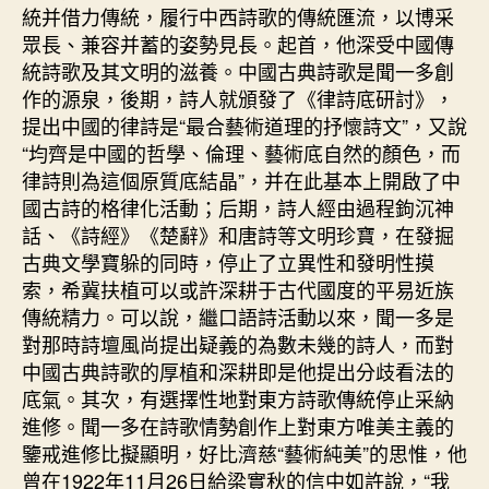
統并借力傳統，履行中西詩歌的傳統匯流，以博采
眾長、兼容并蓄的姿勢見長。起首，他深受中國傳
統詩歌及其文明的滋養。中國古典詩歌是聞一多創
作的源泉，後期，詩人就頒發了《律詩底研討》，
提出中國的律詩是“最合藝術道理的抒懷詩文”，又說
“均齊是中國的哲學、倫理、藝術底自然的顏色，而
律詩則為這個原質底結晶”，并在此基本上開啟了中
國古詩的格律化活動；后期，詩人經由過程鉤沉神
話、《詩經》《楚辭》和唐詩等文明珍寶，在發掘
古典文學寶躲的同時，停止了立異性和發明性摸
索，希冀扶植可以或許深耕于古代國度的平易近族
傳統精力。可以說，繼口語詩活動以來，聞一多是
對那時詩壇風尚提出疑義的為數未幾的詩人，而對
中國古典詩歌的厚植和深耕即是他提出分歧看法的
底氣。其次，有選擇性地對東方詩歌傳統停止采納
進修。聞一多在詩歌情勢創作上對東方唯美主義的
鑒戒進修比擬顯明，好比濟慈“藝術純美”的思惟，他
曾在1922年11月26日給梁實秋的信中如許說，“我