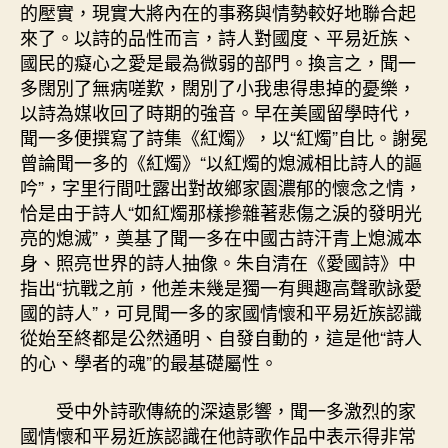
的壓實，現實大將內在的事務與情勢較好地聯合起
來了。以詩的品性而言，詩人對國度、平易近族、
國民的癡心之愛是最為微弱的部門。換言之，聞一
多闊別了無病嗟歎，闊別了小我患得患掉的憂樂，
以詩為媒收回了時期的強音。早在美國留學時代，
聞一多便撰寫了詩集《紅燭》，以“紅燭”自比。謝冕
曾論聞一多的《紅燭》“以紅燭的熄滅相比詩人的謳
吟”，字里行間吐露出對故鄉家園濃郁的懷念之情，
恰是由于詩人“如紅燭那樣摻雜著悲傷之淚的發明光
亮的熄滅”，奠基了聞一多在中國古詩汗青上熄滅本
身、照亮世界的詩人抽像。朱自清在《愛國詩》中
指出“抗戰之前，他差未幾是獨一有興趣高聲歌詠愛
國的詩人”，可見聞一多的家國情懷和平易近族認識
從始至終都是公然通明、自發自動的，這是他“詩人
的心、學者的魂”的最基礎屬性。
受中外詩歌傳統的深遠影響，聞一多激烈的家
國情懷和平易近族認識在他詩歌作品中表示得非常