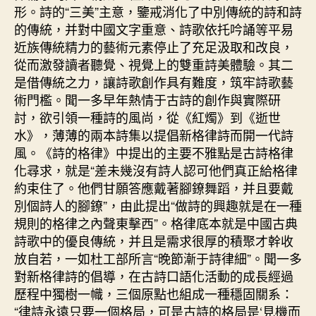
形。詩的“三美”主意，鑒戒消化了中別傳統的詩和詩
的傳統，并對中國文字重意、詩歌依托吟誦等平易
近族傳統精力的藝術元素停止了充足汲取和改良，
從而激發讀者聽覺、視覺上的雙重詩美體驗。其二
是借傳統之力，讓詩歌創作具有難度，筑牢詩歌藝
術門檻。聞一多早年熱情于古詩的創作與實際研
討，欲引領一種詩的風尚，從《紅燭》到《逝世
水》，薄薄的兩本詩集以提倡新格律詩而開一代詩
風。《詩的格律》中提出的主要不雅點是古詩格律
化尋求，就是“差未幾沒有詩人認可他們真正給格律
約束住了。他們甘願答應戴著腳鐐舞蹈，并且要戴
別個詩人的腳鐐”，由此提出“做詩的興趣就是在一種
規則的格律之內聲東擊西”。格律底本就是中國古典
詩歌中的優良傳統，并且是需求很厚的積聚才幹收
放自若，一如杜工部所言“晚節漸于詩律細”。聞一多
對新格律詩的倡導，在古詩口語化活動的成長經過
歷程中獨樹一幟，三個原點也組成一種穩固關系：
“律詩永遠只要一個格局，可是古詩的格局是‘見機而