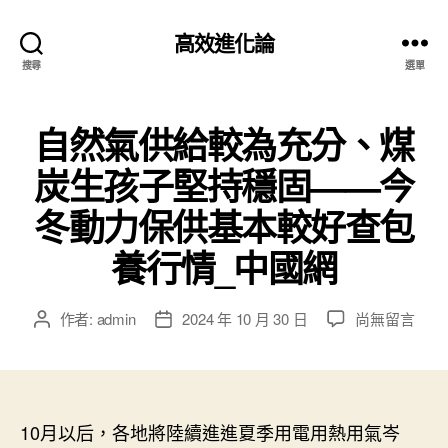
高效進化論
搜尋
選單
自然氣供給較為充分、煤
炭生孩子堅持穩固——今
冬動力保供基本較好查包
養行情_中國網
在
作者:
admin
2024 年 10 月 30 日
尚無留言
文
文
〈自
章
章
然
作
發
氣
者
佈
供
日
給
10月以后，各地將陸續進進夏季用電用熱用氣岑
期