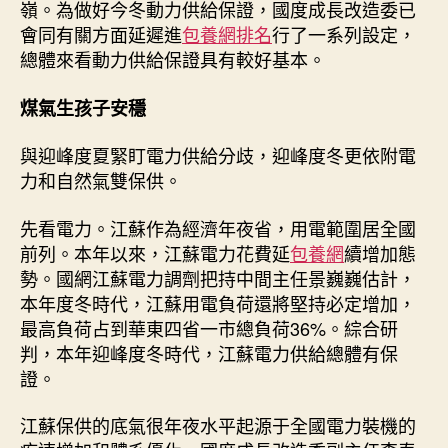
較
嶺。為做好今冬動力供給保證，國度成長改造委已
為
會同有關方面延遲進
包養網排名
行了一系列設定，
充
總體來看動力供給保證具有較好基本。
分、
煤
煤氣生孩子安穩
炭
生
與迎峰度夏緊盯電力供給分歧，迎峰度冬更依附電
孩
力和自然氣雙保供。
子
堅
持
先看電力。江蘇作為經濟年夜省，用電範圍居全國
穩
前列。本年以來，江蘇電力花費延
包養網
續增加態
固
勢。國網江蘇電力調劑把持中間主任景巍巍估計，
——
本年度冬時代，江蘇用電負荷還將堅持必定增加，
今
最高負荷占到華東四省一市總負荷36%。綜合研
冬
判，本年迎峰度冬時代，江蘇電力供給總體有保
動
證。
力
保
供
江蘇保供的底氣很年夜水平起源于全國電力裝機的
基