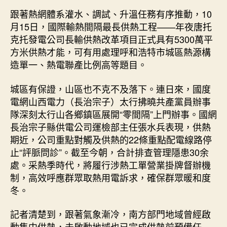
跟著熱網體系灌水、調試、升溫任務有序推動，10
月15日，國際輸熱間隔最長供熱工程——年夜唐托
克托發電公司長輸供熱改革項目正式具有5300萬平
方米供熱才能，可有用處理呼和浩特市城區熱源構
造單一、熱電聯產比例高等題目。
城區有保證，山區也不克不及落下。連日來，國度
電網山西電力（長治宗子）太行拂曉共產黨員辦事
隊深刻太行山各鄉鎮區展開“零間隔”上門辦事。國網
長治宗子縣供電公司運檢部主任張水兵表現，供熱
期近，公司重點對觸及供熱的22條重點配電線路停
止“評脈問診”。截至今朝，合計排查管理隱患30余
處。采熱季時代，將履行涉熱工單營業掛牌督辦機
制，高效呼應群眾取熱用電訴求，確保群眾暖和度
冬。
記者清楚到，跟著氣象漸冷，南方部門地域曾經啟
動集中供熱，未啟動地域也已完成供熱前預備任