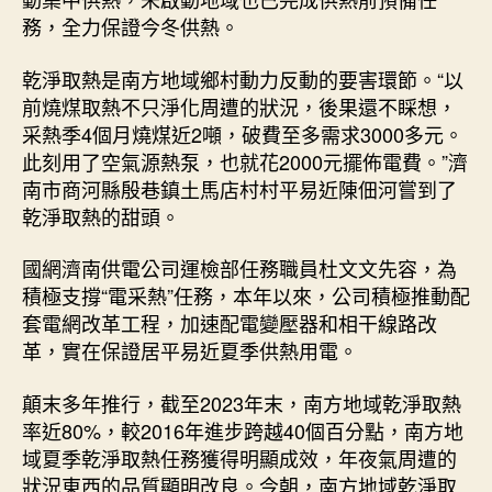
務，全力保證今冬供熱。
乾淨取熱是南方地域鄉村動力反動的要害環節。“以
前燒煤取熱不只淨化周遭的狀況，後果還不睬想，
采熱季4個月燒煤近2噸，破費至多需求3000多元。
此刻用了空氣源熱泵，也就花2000元擺佈電費。”濟
南市商河縣殷巷鎮土馬店村村平易近陳佃河嘗到了
乾淨取熱的甜頭。
國網濟南供電公司運檢部任務職員杜文文先容，為
積極支撐“電采熱”任務，本年以來，公司積極推動配
套電網改革工程，加速配電變壓器和相干線路改
革，實在保證居平易近夏季供熱用電。
顛末多年推行，截至2023年末，南方地域乾淨取熱
率近80%，較2016年進步跨越40個百分點，南方地
域夏季乾淨取熱任務獲得明顯成效，年夜氣周遭的
狀況東西的品質顯明改良。今朝，南方地域乾淨取