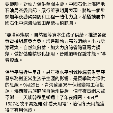
要範疇，對動力保供至關主要。中國石化上海陸地
石油局黨委書記、履行董事趙勇表現，將進一個步
驟加年夜勘察開闢和工程一體化力度，積極擴展中
國石化中深海油氣田產能扶植範圍。
“要增添煤炭、自然氣等資本生孩子供給，推進各類
發電機組應發盡發，增進新動力高效消納。出力增
添電煤、自然氣儲蓄，加大力度跨省跨區電力調
劑，做好儲能精緻化挪用，晉陞顛峰保證才能。”李
春臨說。
保證平易近生用能，最年夜水平削減極端氣象等突
發事務對正常生孩子生涯的影響，是夏季動力保供
的紅線。9月29日，青海蘇里35千伏輸變電工程投
運，海西蒙古族躲族自治州最后一個年夜電網未籠
罩鄉——天峻縣蘇里鄉通上了年夜網電，454戶
1627名牧平易近離別“看天用電”，這個冬天用能獲
得了有用保證。