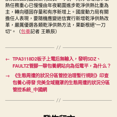
熱任務重心已慢慢由年夜範圍進步乾淨供熱比重為
主，轉向穩固存量和有序新增上。國度動力局有關
擔任人表現，要隨機應變迷信實行新增乾淨供熱改
革，嚴厲優選各類乾淨供熱方法，果斷根絕“一刀
切”。（
包養
記者 王軼辰）
←
TPA3118D2板子上電后無輸入，發明SDZ、
FAULTZ管腳一聊包養網站向為低電平，為什么？
→
《生態周遭的狀況分區管控治理暫行規則》印查
包養心得發 完美全域籠罩的生態周遭的狀況分區
管控系統_中國網