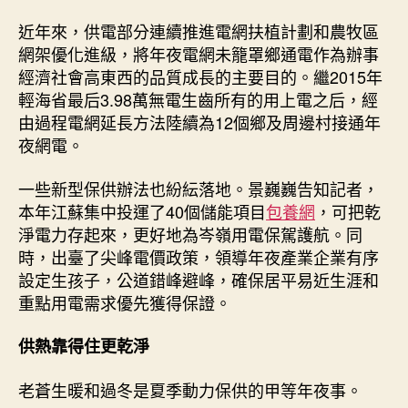
近年來，供電部分連續推進電網扶植計劃和農牧區
網架優化進級，將年夜電網未籠罩鄉通電作為辦事
經濟社會高東西的品質成長的主要目的。繼2015年
輕海省最后3.98萬無電生齒所有的用上電之后，經
由過程電網延長方法陸續為12個鄉及周邊村接通年
夜網電。
一些新型保供辦法也紛紜落地。景巍巍告知記者，
本年江蘇集中投運了40個儲能項目
包養網
，可把乾
淨電力存起來，更好地為岑嶺用電保駕護航。同
時，出臺了尖峰電價政策，領導年夜產業企業有序
設定生孩子，公道錯峰避峰，確保居平易近生涯和
重點用電需求優先獲得保證。
供熱靠得住更乾淨
老蒼生暖和過冬是夏季動力保供的甲等年夜事。