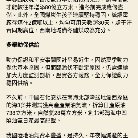
才能較往年增添80億立方米，進冬前完成應儲盡
儲。此外，全國煤炭生孩子連續堅持穩固，統調電
廠存煤在2億噸以上，均勻可用天數超30天，處于汗
青同期高位，西南地域備冬儲煤較為充分。
多舉動保供給
動力保證和平安事關國計平易近生，固然夏季動力
保供基本堅固，但面臨潛伏不斷定原因，仍需連續
加大力度監測剖析，壓實各方義務，全力保證動力
穩固供給。
不久前，中國石化安排在南海北部灣盆地潿西探區
的海3斜井測試獲高產產業油氣流，折算日產原油
738立方米，自然氣28萬立方米，創北部灣海中凹
陷油氣日產最高記載。
我國陸地油氣資本豐盛，是持久、年夜幅減產的主