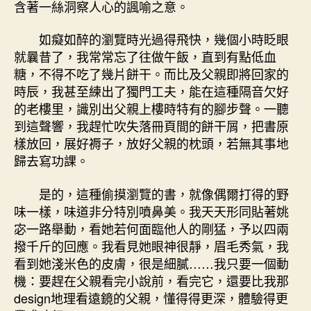
含著一絲洞察人心的諷喻之意。
如癡如醉的瀏覽時光過得飛快，幾個小時眨眼
就曩昔了，我常常忘了往做午飯，直到有點低血
糖，不得不吃了幾片餅干。而比及父親即將回家的
時辰，我甚至練出了獨門工夫，能在這種隔音欠好
的老樓里，識別出父親上樓時特有的腳步聲。一聽
到這聲響，我趕忙吹失落冊頁間的餅干屑，把書原
樣放回，展好褥子，放好父親的枕頭，若無其事地
歸去寫功課。
是的，這種偷摸瀏覽的書，就像偶爾打得的野
味一樣，味道非分特別噴鼻美。我天天形同貼著姚
宓一路舉動，看她若何面臨他人的剛猛，予以四兩
撥千斤的回應。我看見她眼神很靜，眉毛秀氣，我
看到她淺米色的皮膚，很是細膩……我只要一個動
機：要趕在父親看完小說前，看完它，還要比我那
design地理看遠鏡的父親，懂得得更深，體驗得更