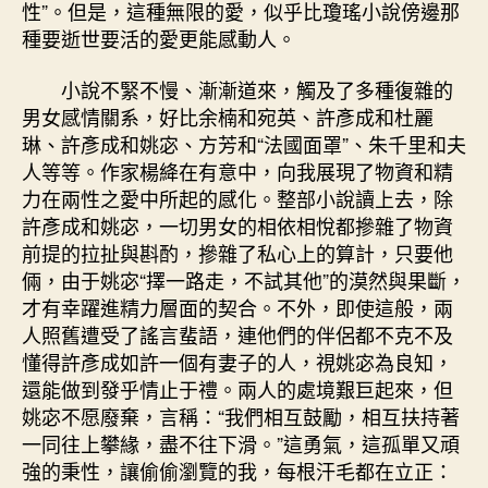
性”。但是，這種無限的愛，似乎比瓊瑤小說傍邊那
種要逝世要活的愛更能感動人。
小說不緊不慢、漸漸道來，觸及了多種復雜的
男女感情關系，好比余楠和宛英、許彥成和杜麗
琳、許彥成和姚宓、方芳和“法國面罩”、朱千里和夫
人等等。作家楊絳在有意中，向我展現了物資和精
力在兩性之愛中所起的感化。整部小說讀上去，除
許彥成和姚宓，一切男女的相依相悅都摻雜了物資
前提的拉扯與斟酌，摻雜了私心上的算計，只要他
倆，由于姚宓“擇一路走，不試其他”的漠然與果斷，
才有幸躍進精力層面的契合。不外，即使這般，兩
人照舊遭受了謠言蜚語，連他們的伴侶都不克不及
懂得許彥成如許一個有妻子的人，視姚宓為良知，
還能做到發乎情止于禮。兩人的處境艱巨起來，但
姚宓不愿廢棄，言稱：“我們相互鼓勵，相互扶持著
一同往上攀緣，盡不往下滑。”這勇氣，這孤單又頑
強的秉性，讓偷偷瀏覽的我，每根汗毛都在立正：