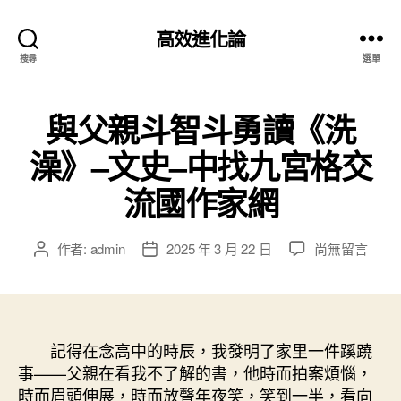
高效進化論
搜尋
選單
與父親斗智斗勇讀《洗
澡》–文史–中找九宮格交
流國作家網
在
作者:
admin
2025 年 3 月 22 日
尚無留言
文
文
〈與
章
章
父
作
發
親
者
佈
斗
日
智
記得在念高中的時辰，我發明了家里一件蹊蹺
期
斗
事——父親在看我不了解的書，他時而拍案煩惱，
勇
時而眉頭伸展，時而放聲年夜笑，笑到一半，看向