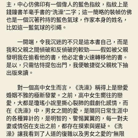
主，中心仿佛印有一個偉人的藍色指紋，指紋上是
錢鐘書羊毫手書的“洗澡”二字；這一簡略的裝幀仿佛
也是一個沉著矜持的藍色氣球，作家本身的姓名，
比如這一藍氣球的引繩。
一開端，令我沉迷的不只是這本書自己，而是
我和父親之間偵破和反偵破的較勁——假如被父親
發明我在偷看他的書，他必定會火速轉移他的書。
是以，只需怙恃提包出門，我便敏捷從父親枕下抽
出版來讀。
對一個高中女生而言，《洗澡》稱得上是戀愛
婚姻不雅的極新發蒙。之前，高中女生嚮往的戀
愛，大都是瓊瑤小說里撕心裂肺的戲劇化感情，而
在《洗澡》中，男女之間的愛，是隨同日常生涯中
的各種算計的，是明智的、警惕翼翼的，每一對夫
妻或情侶在支出之前，都存在摸索與遲疑。《洗
澡》讓我看到了人道的復雜以及男女之愛的“無限