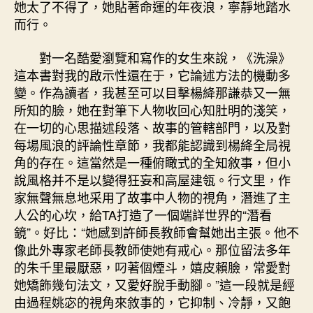
她太了不得了，她貼著命運的年夜浪，寧靜地踏水
而行。
對一名酷愛瀏覽和寫作的女生來說，《洗澡》
這本書對我的啟示性還在于，它論述方法的機動多
變。作為讀者，我甚至可以目擊楊絳那謙恭又一無
所知的臉，她在對筆下人物收回心知肚明的淺笑，
在一切的心思描述段落、故事的管轄部門，以及對
每場風浪的評論性章節，我都能認識到楊絳全局視
角的存在。這當然是一種俯瞰式的全知敘事，但小
說風格并不是以變得狂妄和高屋建瓴。行文里，作
家無聲無息地采用了故事中人物的視角，潛進了主
人公的心坎，給TA打造了一個端詳世界的“潛看
鏡”。好比：“她感到許師長教師會幫她出主張。他不
像此外專家老師長教師使她有戒心。那位留法多年
的朱千里最厭惡，叼著個煙斗，嬉皮賴臉，常愛對
她矯飾幾句法文，又愛好脫手動腳。”這一段就是經
由過程姚宓的視角來敘事的，它抑制、冷靜，又飽