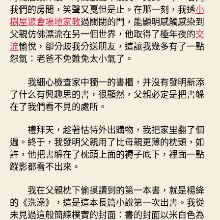
讀
我們的房間，笑聲又戛但是止。在那一刻，我透
小
《洗
樹屋
聚會場地
家教
過關閉的門，能顯明感觸感染到
澡》
父親仿佛漂流在另一個世界，他取得了極年夜的
交
–
流
愉悅，卻分歧我分送朋友，這讓我幾多有了一點
文
史
怨氣：老爸不免難免太小氣了。
–
中
我細心檢查家中獨一的書櫃，并沒有發明新添
找
了什么有興趣思的書，很顯然，父親必定是把書躲
九
在了我們看不見的處所。
宮
格
禮拜天，趁著怙恃外出購物，我把家里翻了個
交
遍。終于，我發明父親用了比母親更薄的枕頭，如
流
許，他把書躲在了枕頭上面的褥子底下，裡面一點
國
作
蹤影都看不出來。
家
網〉
我在父親枕下偷摸讀到的第一本書，就是楊絳
中
的《洗澡》，這是這本長篇小說第一次出書。我從
未見過這般簡練樸實的封面：書的封面以米白色為