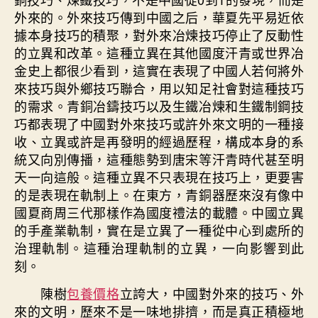
記
外來的。外來技巧傳到中國之后，華夏先平易近依
陳
據本身技巧的積聚，對外來冶煉技巧停止了反動性
樹
的立異和改革。這種立異在其他國度汗青或世界冶
立〉
金史上都很少看到，這實在表現了中國人若何將外
中
來技巧與外鄉技巧聯合，用以知足社會對這種技巧
的需求。青銅冶鑄技巧以及生鐵冶煉和生鐵制鋼技
巧都表現了中國對外來技巧或許外來文明的一種接
收、立異或許是再發明的經過歷程，構成本身的系
統又向別傳播，這種態勢到唐宋等汗青時代甚至明
天一向這般。這種立異不只表現在技巧上，更要害
的是表現在軌制上。在東方，青銅器歷來沒有像中
國夏商周三代那樣作為國度禮法的載體。中國立異
的手產業軌制，實在是立異了一種從中心到處所的
治理軌制。這種治理軌制的立異，一向影響到此
刻。
陳樹
包養價格
立誇大，中國對外來的技巧、外
來的文明，歷來不是一味地排擠，而是真正積極地