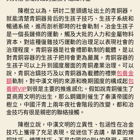
冶
陳樹立以為，研討二里頭遺址出土的青銅器，
金
就能清楚青銅器背后的生孩子技巧、生孩子系統和
考
暢通系統，進而剖析那時的社會軌制。冶金生孩子
古
是一個長鏈條的運動，觸及大批的人力和金屬物料
學
資本，對這種復雜技巧運動的治理足以表現社會的
家、
北
治理程度。青銅容器是社會禮節軌制的載體，是以
京
對青銅容器的生孩子把持會更為嚴厲，青銅容器的
年
生孩子可以上升到國度層面的青銅產業治理。可以
夜
說，青銅冶鑄技巧及以青銅器為載體的禮樂
包養金
學
額
軌制，對中漢文明的來源和晚期國度的構成起
包
考
養網VIP
到很是主要的推進感化。假如說青銅催生了
古
夏商周文明的出生，那么鋼鐵則催生了秦漢帝國的
文
博
樹立，中國汗青上兩年夜社會階段的改變，都和冶
學
金技巧有很是親密的聯絡接觸。
院
陳樹立說，中漢文明的立異性、包涵性在冶金
黨
委
技巧上獲得了充足表現。從迷信下去講，華夏的煉
書
銅技巧、煉鐵技巧，不是中國從0到1的發現，而是