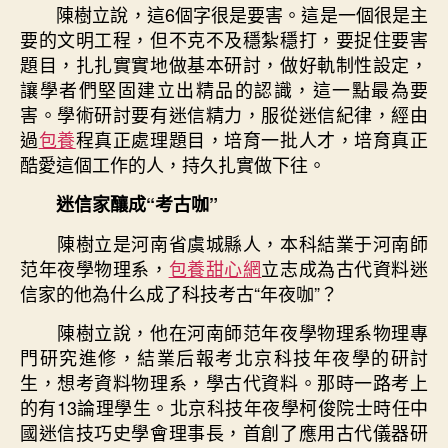
陳樹立說，這6個字很是要害。這是一個很是主
要的文明工程，但不克不及穩紮穩打，要捉住要害
題目，扎扎實實地做基本研討，做好軌制性設定，
讓學者們堅固建立出精品的認識，這一點最為要
害。學術研討要有迷信精力，服從迷信紀律，經由
過
包養
程真正處理題目，培育一批人才，培育真正
酷愛這個工作的人，持久扎實做下往。
迷信家釀成“考古咖”
陳樹立是河南省虞城縣人，本科結業于河南師
范年夜學物理系，
包養甜心網
立志成為古代資料迷
信家的他為什么成了科技考古“年夜咖”？
陳樹立說，他在河南師范年夜學物理系物理專
門研究進修，結業后報考北京科技年夜學的研討
生，想考資料物理系，學古代資料。那時一路考上
的有13論理學生。北京科技年夜學柯俊院士時任中
國迷信技巧史學會理事長，首創了應用古代儀器研