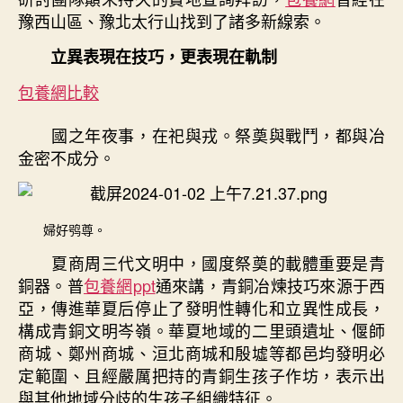
進
豫西山區、豫北太行山找到了諸多新線索。
文
明
立異表現在技巧，更表現在軌制
來
甜
包養網比較
心
約
國之年夜事，在祀與戎。祭奠與戰鬥，都與冶
包
金密不成分。
養
網
源
與
婦好鸮尊。
國
夏商周三代文明中，國度祭奠的載體重要是青
度
銅器。普
包養網ppt
通來講，青銅冶煉技巧來源于西
過
程
亞，傳進華夏后停止了發明性轉化和立異性成長，
——
構成青銅文明岑嶺。華夏地域的二里頭遺址、偃師
專
商城、鄭州商城、洹北商城和殷墟等都邑均發明必
訪
定範圍、且經嚴厲把持的青銅生孩子作坊，表示出
有
與其他地域分歧的生孩子組織特征。
名