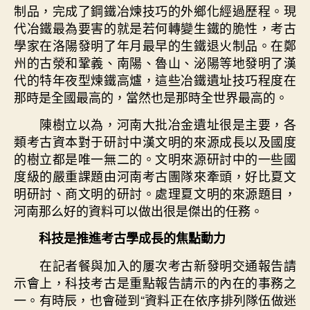
制品，完成了鋼鐵冶煉技巧的外鄉化經過歷程。現
代冶鐵最為要害的就是若何轉變生鐵的脆性，考古
學家在洛陽發明了年月最早的生鐵退火制品。在鄭
州的古滎和鞏義、南陽、魯山、泌陽等地發明了漢
代的特年夜型煉鐵高爐，這些冶鐵遺址技巧程度在
那時是全國最高的，當然也是那時全世界最高的。
陳樹立以為，河南大批冶金遺址很是主要，各
類考古資本對于研討中漢文明的來源成長以及國度
的樹立都是唯一無二的。文明來源研討中的一些國
度級的嚴重課題由河南考古團隊來牽頭，好比夏文
明研討、商文明的研討。處理夏文明的來源題目，
河南那么好的資料可以做出很是傑出的任務。
科技是推進考古學成長的焦點動力
在記者餐與加入的屢次考古新發明交通報告請
示會上，科技考古是重點報告請示的內在的事務之
一。有時辰，也會碰到“資料正在依序排列隊伍做迷