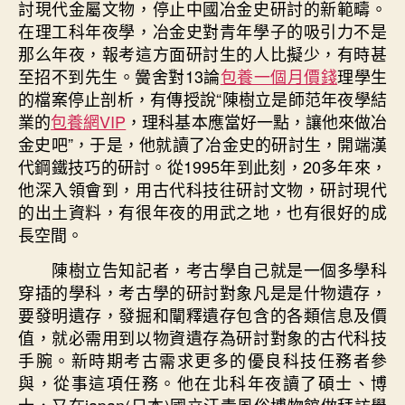
討現代金屬文物，停止中國冶金史研討的新範疇。
在理工科年夜學，冶金史對青年學子的吸引力不是
那么年夜，報考這方面研討生的人比擬少，有時甚
至招不到先生。黌舍對13論
包養一個月價錢
理學生
的檔案停止剖析，有傳授說“陳樹立是師范年夜學結
業的
包養網VIP
，理科基本應當好一點，讓他來做冶
金史吧”，于是，他就讀了冶金史的研討生，開端漢
代鋼鐵技巧的研討。從1995年到此刻，20多年來，
他深入領會到，用古代科技往研討文物，研討現代
的出土資料，有很年夜的用武之地，也有很好的成
長空間。
陳樹立告知記者，考古學自己就是一個多學科
穿插的學科，考古學的研討對象凡是是什物遺存，
要發明遺存，發掘和闡釋遺存包含的各類信息及價
值，就必需用到以物資遺存為研討對象的古代科技
手腕。新時期考古需求更多的優良科技任務者參
與，從事這項任務。他在北科年夜讀了碩士、博
士，又在japan(日本)國立汗青風俗博物館做拜訪學