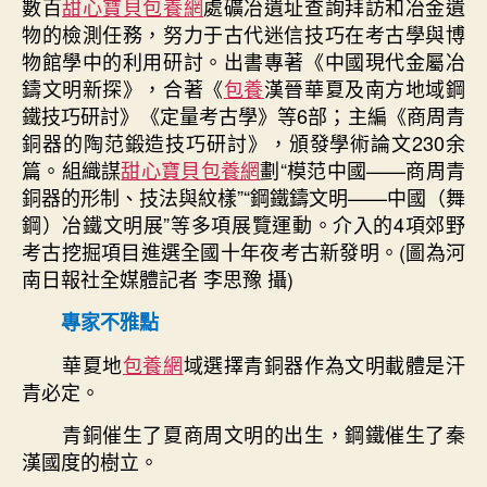
數百
甜心寶貝包養網
處礦冶遺址查詢拜訪和冶金遺
物的檢測任務，努力于古代迷信技巧在考古學與博
物館學中的利用研討。出書專著《中國現代金屬冶
鑄文明新探》，合著《
包養
漢晉華夏及南方地域鋼
鐵技巧研討》《定量考古學》等6部；主編《商周青
銅器的陶范鍛造技巧研討》，頒發學術論文230余
篇。組織謀
甜心寶貝包養網
劃“模范中國——商周青
銅器的形制、技法與紋樣”“鋼鐵鑄文明——中國（舞
鋼）冶鐵文明展”等多項展覽運動。介入的4項郊野
考古挖掘項目進選全國十年夜考古新發明。(圖為河
南日報社全媒體記者 李思豫 攝)
專家不雅點
華夏地
包養網
域選擇青銅器作為文明載體是汗
青必定。
青銅催生了夏商周文明的出生，鋼鐵催生了秦
漢國度的樹立。