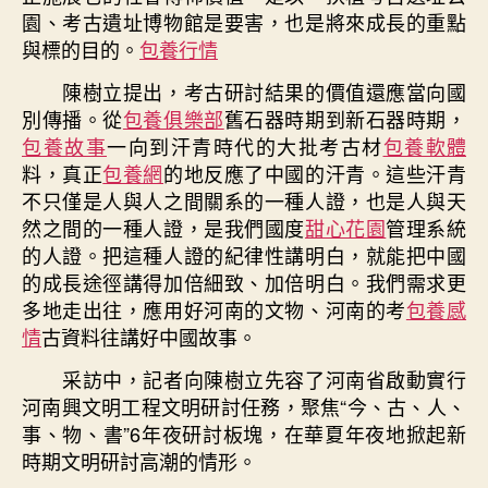
園、考古遺址博物館是要害，也是將來成長的重點
與標的目的。
包養行情
陳樹立提出，考古研討結果的價值還應當向國
別傳播。從
包養俱樂部
舊石器時期到新石器時期，
包養故事
一向到汗青時代的大批考古材
包養軟體
料，真正
包養網
的地反應了中國的汗青。這些汗青
不只僅是人與人之間關系的一種人證，也是人與天
然之間的一種人證，是我們國度
甜心花園
管理系統
的人證。把這種人證的紀律性講明白，就能把中國
的成長途徑講得加倍細致、加倍明白。我們需求更
多地走出往，應用好河南的文物、河南的考
包養感
情
古資料往講好中國故事。
采訪中，記者向陳樹立先容了河南省啟動實行
河南興文明工程文明研討任務，聚焦“今、古、人、
事、物、書”6年夜研討板塊，在華夏年夜地掀起新
時期文明研討高潮的情形。