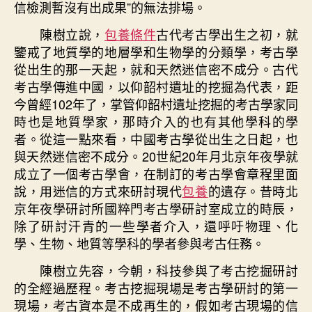
信檢測暫沒有出成果”的無法排場。
陳樹立說，
包養條件
古代考古學出生之初，就
鑒戒了地質學的地層學和生物學的分類學，考古學
從出生的那一天起，就和天然迷信密不成分。古代
考古學傳進中國，以仰韶村遺址的挖掘為代表，距
今曾經102年了，掌管仰韶村遺址挖掘的考古學家同
時也是地質學家，那時介入的也有其他學科的學
者。從這一點來看，中國考古學從出生之日起，也
與天然迷信密不成分。20世紀20年月北京年夜學就
成立了一個考古學會，在制訂的考古學會章程里面
說，用迷信的方式來研討現代
包養
的遺存。昔時北
京年夜學研討所國粹門考古學研討室成立的時辰，
除了研討汗青的一些學者介入，還呼吁物理、化
學、生物、地質等學科的學者參與考古任務。
陳樹立先容，今朝，科技參與了考古挖掘研討
的全經過歷程。考古挖掘現場是考古學研討的第一
現場，考古資本是不成再生的，假如考古現場的信