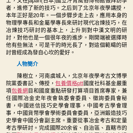
者，進修了新的技巧。之后到了北京年夜學講授，
本年正好是20年。一個步驟步走上去，應用本身的
物理學專長和金屬學專長來研討現代冶煉技巧，在
冶煉技巧研討的基本上，上升到對中漢文明的研
討，對他也是一個很年夜的進步。剛開端被選擇時
他有些無法，可是干的時光長了，對這個範疇的研
討曾經成為發自心坎的愛好。
人物簡介
陳樹立，河南虞城人，北京年夜學考古文博學
院黨委書記、傳授，
包養價格ptt
國度社科基金嚴重
項
包養網
目和國度重點研發打算項目首席專家，兼
任國際冶金史年夜會執委會委員、徵詢委員會秘
書，中國迷信技巧史學會理事，中國考古學會理
事，中國貨幣學會學術委員會委員，亞洲鍛造技巧
史學會中國分會副主席。重要從事冶金考古和定量
考古學研討。完成國際20余省、自治區、直轄市的