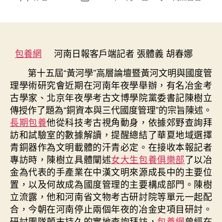
〈“興
章
章
文
作
發
明
者
佈
工
日
程”
包養網
河南日報客戶端記者 張體義 胡春娜
期
年
第十五屆“黃河學”高層論壇暨黃河文明與國度管
夜
理學術研究會近期在河南年夜學舉辦，有名冶金考
型
融
古學家、北京年夜學考古文博學院黨委書記陳樹立
媒
傳授作了題為“銅資本與三代國度管理”的宗旨陳述。
報
長期包養
他從科技考古視角動身，依據郊野查詢拜
道
訪和試驗室的數據解讀，提醒總結了華夏地域選擇
丨
青銅器作為文明載體的汗青必定。在接收本報記者
兼
專訪時，陳樹立具體闡述
女大生包養俱樂部
了以冶
容
金為代表的手產業在中漢文明來源成長中的主要位
并
濟
置，以及何故成為國度管理的主要構成部門。陳樹
冶
立流露，他和河南省文物考古研討院等單元一起配
金
合，今朝在河南停止兩個年夜的冶金史項目研討。
推
研討團隊顛末持久的實地查詢拜訪，
包養網
曾經在