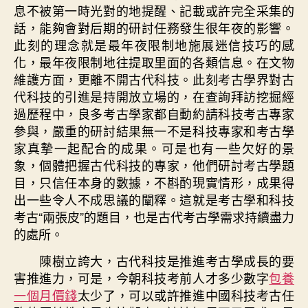
息不被第一時光對的地提醒、記載或許完全采集的
話，能夠會對后期的研討任務發生很年夜的影響。
此刻的理念就是最年夜限制地施展迷信技巧的感
化，最年夜限制地往提取里面的各類信息。在文物
維護方面，更離不開古代科技。此刻考古學界對古
代科技的引進是持開放立場的，在查詢拜訪挖掘經
過歷程中，良多考古學家都自動約請科技考古專家
參與，嚴重的研討結果無一不是科技專家和考古學
家真摯一起配合的成果。可是也有一些欠好的景
象，個體把握古代科技的專家，他們研討考古學題
目，只信任本身的數據，不斟酌現實情形，成果得
出一些令人不成思議的闡釋。這就是考古學和科技
考古“兩張皮”的題目，也是古代考古學需求持續盡力
的處所。
陳樹立誇大，古代科技是推進考古學成長的要
害推進力，可是，今朝科技考前人才多少數字
包養
一個月價錢
太少了，可以或許推進中國科技考古任