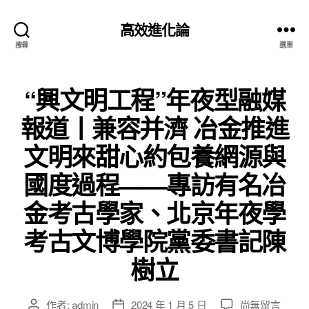
高效進化論
搜尋
選單
“興文明工程”年夜型融媒
報道丨兼容并濟 冶金推進
文明來甜心約包養網源與
國度過程——專訪有名冶
金考古學家、北京年夜學
考古文博學院黨委書記陳
樹立
在
作者:
admin
2024 年 1 月 5 日
尚無留言
文
文