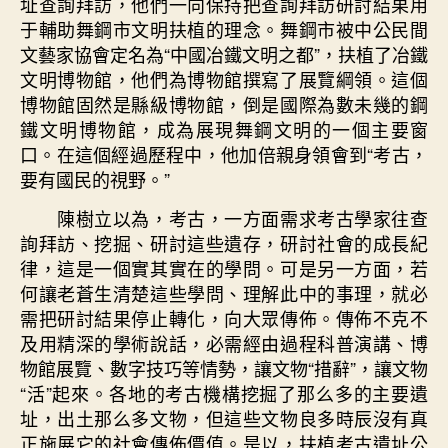
址查詢拜訪，他們一向保持把查詢拜訪研討結果用
于輔助舞鋼市文明扶植的理念。舞鋼市被中公民間
文藝家協會定名為“中國冶鐵文明之都”，扶植了冶鐵
文明博物館，他們為博物館撰寫了展覽綱領。這個
博物館固然是縣級博物館，倒是國際為數未幾的鋼
鐵文明博物館，成為展現舞鋼文明的一個主要窗
口。在這個經過歷程中，他加倍親身領會到“考古，
要有國民的視野。”
陳樹立以為，考古，一方面需求考古學家往查
詢拜訪、挖掘、研討這些遺存，研討社會的成長紀
律，這是一個實其實在的學問。可是另一方面，若
何讓老蒼生清楚這些學問、理解此中的事理，就必
需把研討結果停止轉化，向大眾傳佈。傳佈不克不
及用精深的學術說話，必需經由過程科普演講、博
物館展覽、數字技巧等情勢，讓文物“措辭”，讓文物
“活”起來。各地的考古機構挖掘了那么多的主要遺
址，出土那么多文物，但這些文物良多時辰沒有真
正施展它的社會傳佈價值。是以，扶植考古遺址公