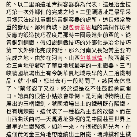
的。以二里頭遺址青銅容器群為代表，這是冶金技
巧第一次外鄉化的完成之地。二里頭遺址是最早采
用塊范法成批量鍛造青銅容器的處所，這長短常嚴
重的發現。鄭州商城、殷
包養意思
墟的鑄銅作坊所
反應的鍛造技巧程度是那時中國最進步前輩的。從
青銅到鋼鐵，假如說鋼鐵技巧的外鄉化是冶金技巧
第二次外鄉化完成的話，那么河南又長短常主要的
完成之地。由於在河南、山西
包養感情
、陜西黃河
金三角地帶發明了華夏地域最早的一批鐵器。三門
峽虢國墳場出土有今朝華夏地域最早的人工冶鐵制
品，就“小姐，您出去有一段時間了，該回去休息
了。”蔡修忍了又忍，終於還是忍不住鼓起勇氣開
口。她真的很怕小姑娘會暈倒。是河南博物院正在
展出的玉柄鐵劍。虢國墳場出土的鐵器既有隕鐵，
也有塊煉鐵，這代表了一種極為主要的改變。而在
山西曲沃曲村—天馬遺址發明的是中國甚至世界上
最早的生鐵殘塊。如許一來，在很短的時光內，在
這個黃河金三角地帶陸續出土隕鐵、塊煉鐵和生鐵