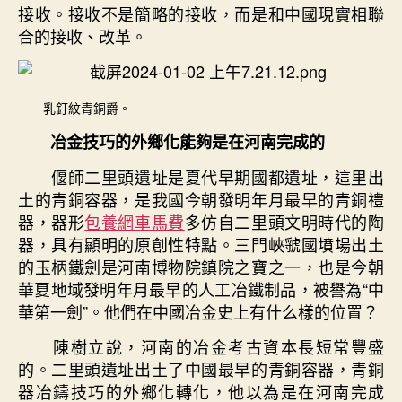
接收。接收不是簡略的接收，而是和中國現實相聯
合的接收、改革。
乳釘紋青銅爵。
冶金技巧的外鄉化能夠是在河南完成的
偃師二里頭遺址是夏代早期國都遺址，這里出
土的青銅容器，是我國今朝發明年月最早的青銅禮
器，器形
包養網車馬費
多仿自二里頭文明時代的陶
器，具有顯明的原創性特點。三門峽虢國墳場出土
的玉柄鐵劍是河南博物院鎮院之寶之一，也是今朝
華夏地域發明年月最早的人工冶鐵制品，被譽為“中
華第一劍”。他們在中國冶金史上有什么樣的位置？
陳樹立說，河南的冶金考古資本長短常豐盛
的。二里頭遺址出土了中國最早的青銅容器，青銅
器冶鑄技巧的外鄉化轉化，他以為是在河南完成