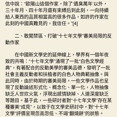
信中說：“歐陽山這個作家，除了‘遺臭萬年’以外，
三十年月、四十年月還有束縛后到此刻，一向持續
給人東西的品質相當高的很多作品，如許的作家在
此刻的中國真難見的，我信任。”[4]
二、敢闖禁區、打破“十七年文學”審美局限的反
動作家
在中國新文學史的延伸線上，學界有一個年夜
致的共鳴：“十七年文學”涌現了一批“白色文學經
典”，有著配合的反動美學的審美品德，發明了一批
社會主義反動者和扶植者的白色人物典範抽像。與
此同時，由於時期的審美局限，一些文學作品也呈
現了反動論述形式化、概念化、單一化，人物抽像
缺乏人世炊火氣，浮現出感情缺掉、人道深度缺乏
等題目。基于此，一些研討者對“十七年文學”存在某
種審美“成見”，以致于在文學史研討中，對“十七年
文學”評價呈現忽高忽低、不竭“翻燒餅”的狀態。