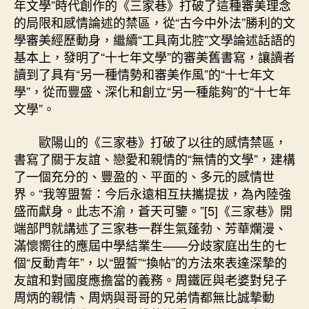
年文學”時代創作的《三家巷》打破了這種審美理念
的局限和感情論述的禁區，從“古今中外法”勝利的文
學審美經歷動身，繼續“工具南北腔”文學論述話語的
基本上，發明了“十七年文學”的審美舊書寫，讓讀者
讀到了具有“另一種情勢和審美作風”的“十七年文
學”，從而豐盛、深化和創立“另一種能夠”的“十七年
文學”。
歐陽山的《三家巷》打破了以往的感情禁區，
書寫了關于友誼、戀愛和親情的“無情的文學”，建構
了一個充分的、豐盈的、平面的、多元的感情世
界。“我等盟誓：今后永遠相互扶攜提拔，為內陸強
盛而獻身。此志不渝，蒼天可鑒。”[5]《三家巷》開
端部門就講述了三家巷一群生氣蓬勃、芳華爛漫、
滿懷嚮往的應屆中學結業生——分歧家庭出生的七
個“反動青年”，以“盟誓”“換帖”的方法來表達深摯的
友誼和對國度應擔當的義務。周鐵匠與老婆對兒子
周炳的親情、周炳與哥哥的兄弟情都無比誠摯動