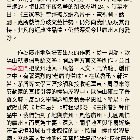
周炳的，堪比四年夜名著的瀏覽岑嶺[24]。時至本
日，《三家巷》曾經被改編為片子、電視劇、話
劇、處所戲等分歧文藝情勢，仍然向我們展現其奇
特、非凡的經典性品德，仍然深受今世廣州人的愛
好。
作為廣州地盤培養出來的作家，從一開端，歐
陽山就提倡粵語文學，開啟粵方言文學創作，並且
共享空間
把廣州地輿、風俗、人文、風情融于創作
之中，有著濃烈的“老廣的滋味”。在與魯迅、郭沫
若、茅盾等文學巨匠接觸和接收毛澤東、周恩來等
反動家的直接引導的經過歷程中，歐陽山確立了普
羅文藝、反動文學理念和反動美學思惟。所以，在
歐陽山的《七年忌》《前程似錦》《三家巷》等作
品中，我們讀到了地輿廣州、風俗廣州、北國風情
的廣州。而更為主要、深入、關乎地區與平易近族
汗青記憶和城市性命感情的是，歐陽山經由過程周
炳、區桃等人物抽像的書寫所建構起來的“反動廣州”