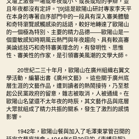
文壇上激發一場或年夜或小、或長或短的爭辯，並
且年夜都沒有定評。”[9]這是歐陽山研討專家李天平
在本身的專著自序部門中的一段具有深入審美體驗
和奇特瀏覽感觸感染的話語，較好地轉達了歐陽山
的一個極為特別、主要的精力品德——歐陽山是一
個靈敏感知時期風云熱門與年夜趨向、具有較高審
美論述技巧和奇特審美理念的，有發明性、思惟
性、審美性的作家，是引領審美風潮的文學大師。
20世紀二三十年月，歐陽山在廣州組織右翼文
學活動，編纂出書《廣州文藝》。這些關于廣州底
層生涯的文藝作品，遭到讀者的熱鬧接待，乃至惹
起公民黨政府的留意，雜志被取消，人被通緝。在
歐陽山名望還不太年夜的時辰，其文藝作品與底層
大眾就組成了精力共振的關系，發生了激烈的感情
影響。
1942年，歐陽山餐與加入了毛澤東掌管召開的
延安文藝座談會。1944年6月30日的《束縛日報》