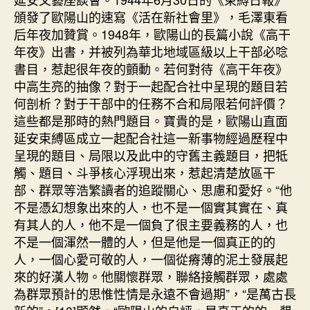
頒發了歐陽山的速寫《活在新社會里》，毛澤東看
后年夜加贊賞。1948年，歐陽山的長篇小說《高干
年夜》出書，并被列為華北地域區級以上干部必唸
書目，惹起很年夜的顫動。若何對待《高干年夜》
中高生亮的抽像？對于一起配合社中呈現的題目若
何剖析？對于干部中的任務不合和局限若何評價？
這些都是那時的熱門題目。寶貴的是，歐陽山直面
延安束縛區成立一起配合社這一新事物經過歷程中
呈現的題目、局限以及此中的守舊主義題目，把牴
觸、題目、斗爭核心浮現出來，惹起清楚放區干
部、群眾等浩繁讀者的追蹤關心、思慮和愛好。“他
不是憑幻想象出來的人，也不是一個實其實在、真
有其人的人，他不是一個負了很主要義務的人，也
不是一個渾然一體的人，但是他是一個真正的的
人，一個心愛可敬的人，一個從瘠薄的泥土發展起
來的好漢人物。他關懷群眾，聯絡接觸群眾，處處
為群眾預計的思惟性情是永遠不會過期”，“是萬古長