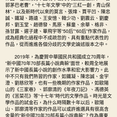
山
郭茅巴老曹”，“十七年文學”中的“三紅一創，青山保
景
林”，以及新時代以來的莫言、張煒、賈平凹、陳忠
象”
誠、鐵凝、路遠、王安憶、韓少功、劉震云、劉慶
–
邦、劉玉堂、趙德發、馬原、蘇童、余華、格非、
文
史
孫甘露、遲子建、畢飛宇等“50后”“60后”作家作品，
–
成為經典化過程中不成疏忽的、具有重點代表性的
找
作品，從而進進各個分歧的文學史論述版本之中。
九
宮
2019年，為慶賀中華國民共和國成立70周年，
格
“新中國70年70部長篇小說典躲”面世，較周全地展
見
示了新中國長篇小說的創作水準和宏大影響力。此
證
中不只有我們熟習的作家，如鐵凝、陳忠誠、金宇
中
國
澄、劉慈欣等，也有一些晚期的作家作品，如歐陽
作
山的《三家巷》、郭廓清的《年夜刀記》、馮德英
家
的《苦菜花》等“十七年”時代的文學作品。時光是文
網〉
學作品的試金石，為什么時隔數十年以后，歐陽
中
山、郭廓清等作家的作品可以或許進選具有很高含
金量的“新中國70年70部長篇小說典躲”？作為廣東