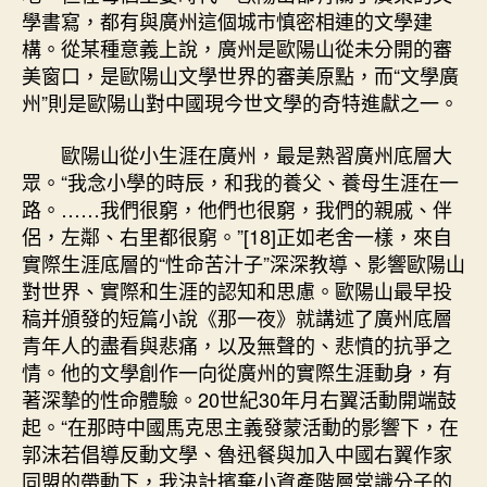
學書寫，都有與廣州這個城市慎密相連的文學建
構。從某種意義上說，廣州是歐陽山從未分開的審
美窗口，是歐陽山文學世界的審美原點，而“文學廣
州”則是歐陽山對中國現今世文學的奇特進獻之一。
歐陽山從小生涯在廣州，最是熟習廣州底層大
眾。“我念小學的時辰，和我的養父、養母生涯在一
路。……我們很窮，他們也很窮，我們的親戚、伴
侶，左鄰、右里都很窮。”[18]正如老舍一樣，來自
實際生涯底層的“性命苦汁子”深深教導、影響歐陽山
對世界、實際和生涯的認知和思慮。歐陽山最早投
稿并頒發的短篇小說《那一夜》就講述了廣州底層
青年人的盡看與悲痛，以及無聲的、悲憤的抗爭之
情。他的文學創作一向從廣州的實際生涯動身，有
著深摯的性命體驗。20世紀30年月右翼活動開端鼓
起。“在那時中國馬克思主義發蒙活動的影響下，在
郭沫若倡導反動文學、魯迅餐與加入中國右翼作家
同盟的帶動下，我決計擯棄小資產階層常識分子的