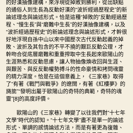
的好漢抽像建構，來浮現從掉敗到勝利，從出缺點
的通俗人到生長為反動好漢的“波折經過歷程史”的新
論述理念與論述形式。恰是這種“掉敗的”反動經過歷
程、“慢生長”與“磨難中生長”的好漢抽像建構，以及
“波折經過歷程史”的新論述理念與論述形式，才幹很
好地浮現自孫中山以來中國歷次古代反動起義的掉
敗、波折及其包含的不平不撓的艱巨反動公理，才
幹吻合從底層磨難和重重搾取中生長起來歐陽山的
生涯熟悉和反動思慮，讓人物抽像煥收回與生涯、
與艱苦、與反反動權勢搏斗的性命豪情和拷問魂靈
的精力深度。恰是在這個意義上，《三家巷》取得
了“有著《戰鬥與戰爭》的遼闊，有著《紅樓夢》的
旖旎”“發明出屬于歐陽山的奇特的典範，奇特的魂
靈”[8]的高度評價。
歐陽山的《三家巷》轉變了以往我們對“十七年
文學”時代的認知。“十七年文學”盡不是單一的論述
形式、單調的感情論述方法，而是有著更為復雜、