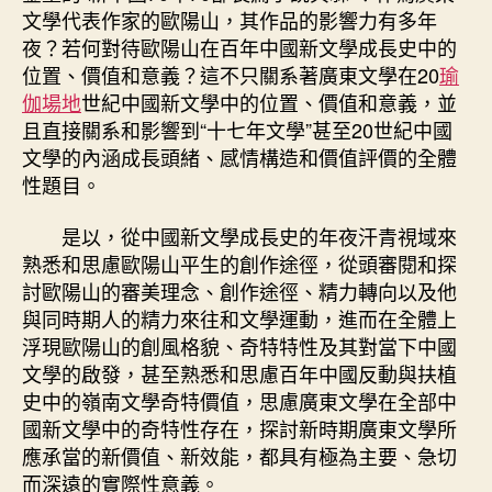
文學代表作家的歐陽山，其作品的影響力有多年
夜？若何對待歐陽山在百年中國新文學成長史中的
位置、價值和意義？這不只關系著廣東文學在20
瑜
伽場地
世紀中國新文學中的位置、價值和意義，並
且直接關系和影響到“十七年文學”甚至20世紀中國
文學的內涵成長頭緒、感情構造和價值評價的全體
性題目。
是以，從中國新文學成長史的年夜汗青視域來
熟悉和思慮歐陽山平生的創作途徑，從頭審閱和探
討歐陽山的審美理念、創作途徑、精力轉向以及他
與同時期人的精力來往和文學運動，進而在全體上
浮現歐陽山的創風格貌、奇特特性及其對當下中國
文學的啟發，甚至熟悉和思慮百年中國反動與扶植
史中的嶺南文學奇特價值，思慮廣東文學在全部中
國新文學中的奇特性存在，探討新時期廣東文學所
應承當的新價值、新效能，都具有極為主要、急切
而深遠的實際性意義。