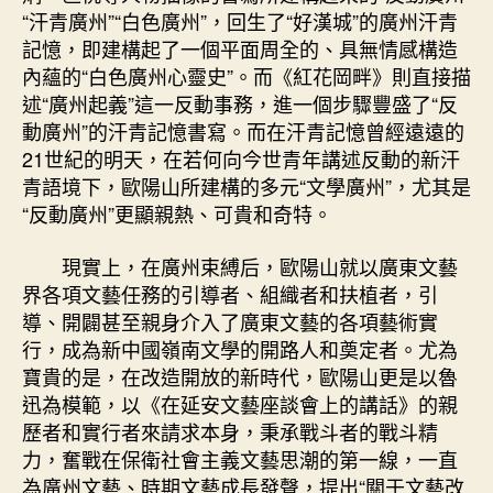
“汗青廣州”“白色廣州”，回生了“好漢城”的廣州汗青
記憶，即建構起了一個平面周全的、具無情感構造
內蘊的“白色廣州心靈史”。而《紅花岡畔》則直接描
述“廣州起義”這一反動事務，進一個步驟豐盛了“反
動廣州”的汗青記憶書寫。而在汗青記憶曾經遠遠的
21世紀的明天，在若何向今世青年講述反動的新汗
青語境下，歐陽山所建構的多元“文學廣州”，尤其是
“反動廣州”更顯親熱、可貴和奇特。
現實上，在廣州束縛后，歐陽山就以廣東文藝
界各項文藝任務的引導者、組織者和扶植者，引
導、開闢甚至親身介入了廣東文藝的各項藝術實
行，成為新中國嶺南文學的開路人和奠定者。尤為
寶貴的是，在改造開放的新時代，歐陽山更是以魯
迅為模範，以《在延安文藝座談會上的講話》的親
歷者和實行者來請求本身，秉承戰斗者的戰斗精
力，奮戰在保衛社會主義文藝思潮的第一線，一直
為廣州文藝、時期文藝成長發聲，提出“關于文藝改