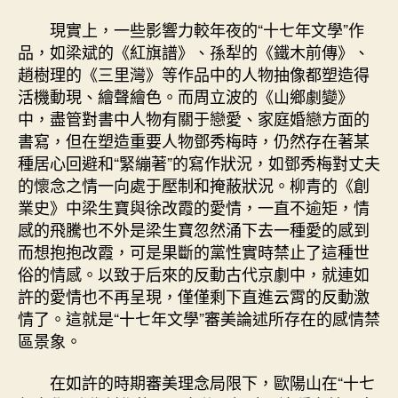
現實上，一些影響力較年夜的“十七年文學”作
品，如梁斌的《紅旗譜》、孫犁的《鐵木前傳》、
趙樹理的《三里灣》等作品中的人物抽像都塑造得
活機動現、繪聲繪色。而周立波的《山鄉劇變》
中，盡管對書中人物有關于戀愛、家庭婚戀方面的
書寫，但在塑造重要人物鄧秀梅時，仍然存在著某
種居心回避和“緊繃著”的寫作狀況，如鄧秀梅對丈夫
的懷念之情一向處于壓制和掩蔽狀況。柳青的《創
業史》中梁生寶與徐改霞的愛情，一直不逾矩，情
感的飛騰也不外是梁生寶忽然涌下去一種愛的感到
而想抱抱改霞，可是果斷的黨性實時禁止了這種世
俗的情感。以致于后來的反動古代京劇中，就連如
許的愛情也不再呈現，僅僅剩下直進云霄的反動激
情了。這就是“十七年文學”審美論述所存在的感情禁
區景象。
在如許的時期審美理念局限下，歐陽山在“十七