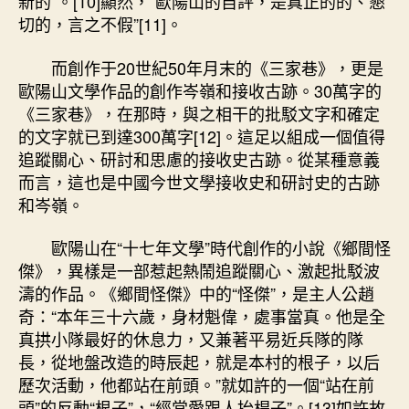
新的”。[10]顯然，“歐陽山的自評，是真正的的、懇
切的，言之不假”[11]。
而創作于20世紀50年月末的《三家巷》，更是
歐陽山文學作品的創作岑嶺和接收古跡。30萬字的
《三家巷》，在那時，與之相干的批駁文字和確定
的文字就已到達300萬字[12]。這足以組成一個值得
追蹤關心、研討和思慮的接收史古跡。從某種意義
而言，這也是中國今世文學接收史和研討史的古跡
和岑嶺。
歐陽山在“十七年文學”時代創作的小說《鄉間怪
傑》，異樣是一部惹起熱鬧追蹤關心、激起批駁波
濤的作品。《鄉間怪傑》中的“怪傑”，是主人公趙
奇：“本年三十六歲，身材魁偉，處事當真。他是全
真拱小隊最好的休息力，又兼著平易近兵隊的隊
長，從地盤改造的時辰起，就是本村的根子，以后
歷次活動，他都站在前頭。”就如許的一個“站在前
頭”的反動“根子”，“經常愛跟人抬桿子”。[13]如許故