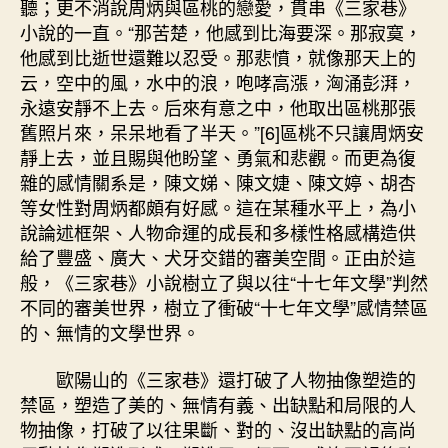
聽；更不消說周炳與區桃的戀愛，貫串《三家巷》
小說的一直。“那苦楚，他感到比海要深。那寂寞，
他感到比逝世還難以忍受。那悲憤，就像那天上的
云，空中的風，水中的浪，咆哮高漲，洶涌彭湃，
永遠安靜不上去。后來有意之中，他取出區桃那張
舊照片來，呆呆地看了半天。”[6]區桃不只讓周炳安
靜上去，並且賜與他盼望、勇氣和悲觀。而更為復
雜的感情關系是，陳文娣、陳文婕、陳文婷、胡杏
等女性對周炳都頗有好感。這在某種水平上，為小
說論述框架、人物命運的成長和多樣性格感構造供
給了豐盛、廣大、犬牙交錯的審美空間。正由於這
般，《三家巷》小說樹立了與以往“十七年文學”判然
不同的審美世界，樹立了衝破“十七年文學”感情禁區
的、無情的文學世界。
歐陽山的《三家巷》還打破了人物抽像塑造的
禁區，塑造了美的、無情有義、出缺點和局限的人
物抽像，打破了以往果斷、對的、沒出缺點的高尚