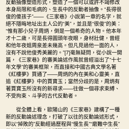
反動抽像塑造形式，塑造了一個可以或許不竭修改
本身局限和毛病的、生長中的反動者抽像。“長得很
俊的傻孩子”——《三家巷》小說第一章的名字，就
絕不隱晦地址出主人公的“美”，並且是“很俊”的美：
“惟有那小兒子周炳，倒是一個希奇的人物。他本年
才十二歲，可是長得圓頭年夜眼，身材壯健，曾經
和他年夜姐周泉差未幾高。但凡見過他一面的人，
沒有不說他俊秀美麗的。”[7]毫無疑問，從小說一開
篇，《三家巷》的審美論述作風就曾經溢出了“十七
年文學”的審美框架，而直接和中國古典文學名著
《紅樓夢》買通了——周炳的內在美和心靈美，直
追《紅樓夢》中的賈寶玉；當然分歧的是，周炳有
著賈寶玉所沒有的新尋求——往做一個尋求束縛、
不受拘束、斗爭的古代反動者。
從全體上看，歐陽山的《三家巷》建構了一種
新的反動論述理念，打破了以往的反動論述形式，
即以“掉敗的”反動經過歷程與“慢生長”“磨難中生長”