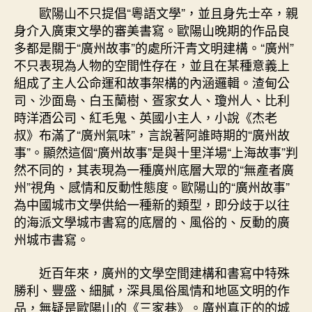
歐陽山不只提倡“粵語文學”，並且身先士卒，親
身介入廣東文學的審美書寫。歐陽山晚期的作品良
多都是關于“廣州故事”的處所汗青文明建構。“廣州”
不只表現為人物的空間性存在，並且在某種意義上
組成了主人公命運和故事架構的內涵邏輯。渣甸公
司、沙面島、白玉蘭樹、疍家女人、瓊州人、比利
時洋酒公司、紅毛鬼、英國小主人，小說《杰老
叔》布滿了“廣州氣味”，言說著阿誰時期的“廣州故
事”。顯然這個“廣州故事”是與十里洋場“上海故事”判
然不同的，其表現為一種廣州底層大眾的“無產者廣
州”視角、感情和反動性態度。歐陽山的“廣州故事”
為中國城市文學供給一種新的類型，即分歧于以往
的海派文學城市書寫的底層的、風俗的、反動的廣
州城市書寫。
近百年來，廣州的文學空間建構和書寫中特殊
勝利、豐盛、細膩，深具風俗風情和地區文明的作
品，無疑是歐陽山的《三家巷》。廣州真正的的城