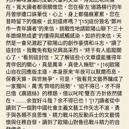
在。寬大讀者都很關懷您，您在極‘左’道路橫行的年
月曾慘遭口誅筆伐，心上、身上都傷痕累累，您在
昔時留下的傷痕，此刻還疼嗎？”[15]這份簽名“鄭州
市一青年讀者”的來信，挑戰性地請歐陽山聊下“三十
年媳婦熬成婆”的懂得與感觸感染。如許的來信，天
然是一會兒激起了歐陽山的創作豪情和斗志。“讀了
這封信，我難免有點兒興高采烈。”終于有人追蹤關
心了，“看到這封信，又了解這些小文章還能獲得年
青伴侶的關心，真是萬幸，真使人撫慰”。[16]歐陽
山自在回應版主道，本身原來“年夜可以默爾而息，
保養天算，與世無爭”，可是，“我看見文藝界釀成了
一家獨叫，萬‘馬’齊喑的局勢”，“迫不得已，才不得
已借《廣語絲》的標題，借以叱咤‘雙百’方針依然健
在。……余豈好斗哉？余不得已也！”[17]讀者從中
讀到了一個對中國社會主義文藝工作矢志不渝，勇
于與各類不良思惟、精力戰斗的反動兵士的文藝情
懷與任務自發，讀到了歐陽山對魯迅戰斗精力的自
發傳承。