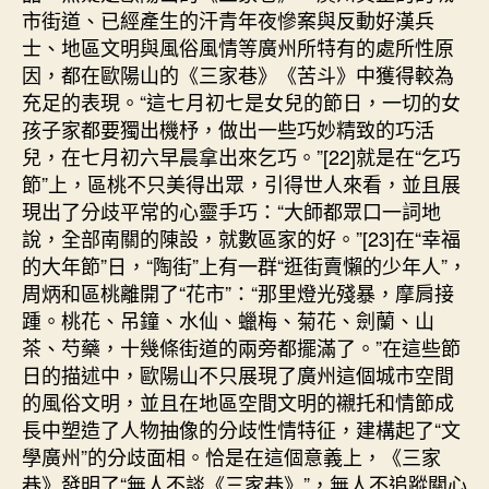
市街道、已經產生的汗青年夜慘案與反動好漢兵
士、地區文明與風俗風情等廣州所特有的處所性原
因，都在歐陽山的《三家巷》《苦斗》中獲得較為
充足的表現。“這七月初七是女兒的節日，一切的女
孩子家都要獨出機杼，做出一些巧妙精致的巧活
兒，在七月初六早晨拿出來乞巧。”[22]就是在“乞巧
節”上，區桃不只美得出眾，引得世人來看，並且展
現出了分歧平常的心靈手巧：“大師都眾口一詞地
說，全部南關的陳設，就數區家的好。”[23]在“幸福
的大年節”日，“陶街”上有一群“逛街賣懶的少年人”，
周炳和區桃離開了“花市”：“那里燈光殘暴，摩肩接
踵。桃花、吊鐘、水仙、蠟梅、菊花、劍蘭、山
茶、芍藥，十幾條街道的兩旁都擺滿了。”在這些節
日的描述中，歐陽山不只展現了廣州這個城市空間
的風俗文明，並且在地區空間文明的襯托和情節成
長中塑造了人物抽像的分歧性情特征，建構起了“文
學廣州”的分歧面相。恰是在這個意義上，《三家
巷》發明了“無人不談《三家巷》”，無人不追蹤關心