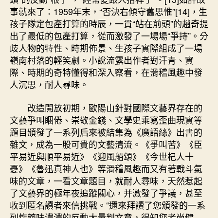
事就來了：1959年末，“否決右傾守舊思惟”[14]，生
孩子隊定包產打算的時辰，一貫“站在前頭”的趙奇提
出了最低的包產打算，從而激發了一場場“爭持”。分
歧人物的特性、時期佈景、生孩子實際組成了一場
嶺南村落的輕笑劇。小說流露出作者對汗青、實
際、時期的奇特懂得和深入察看，在滑稽風趣中發
人沉思，耐人尋味。
改造開放初期，歐陽山針對國際文藝界存在的
文藝爭叫睏倦、崇敬金錢、文學史乘寫歪曲現實等
題目頒發了一系列后來被結集為《廣語絲》出書的
雜文，成為一股可貴的文藝清流。《爭叫苦》《臣
平易近與順平易近》《迎風船頌》《今世杞人十
憂》《魯迅真神人也》等滑稽風趣而又有著戰斗氣
味的文章，一看文章題目，就耐人尋味，天然惹起
了文藝界的極年夜追蹤關心，并激發了爭議，甚至
收到匿名讀者來信挑戰。“邇來拜讀了您頒發的一系
列炸藥味濃濃的反動大量判文章，得知您老尚健