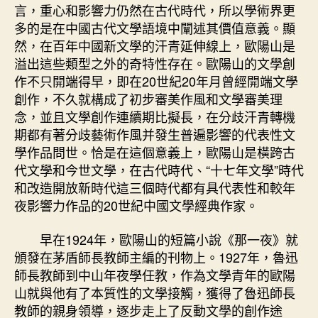
言，重心和影響力仍然在古代時代，所以學術界更
多的是在中國古代文學語境中闡述其價值意義。顯
然，在百年中國新文學的汗青延伸線上，歐陽山是
溢出這些類型之外的奇特性存在。歐陽山的文學創
作不只開端得早，即在20世紀20年月曾經開端文學
創作，不久就構成了初步審美作風和文學審美理
念，並且文學創作連續期比擬長，在分歧汗青轉機
期都有著分歧藝術作風并發生普遍影響的代表性文
學作品問世。恰是在這個意義上，歐陽山是橫跨古
代文學和今世文學，在古代時代、“十七年文學”時代
和改造開放新時代這三個時代都有具代表性和較年
夜影響力作品的20世紀中國文學經典作家。
早在1924年，歐陽山的短篇小說《那一夜》就
頒發在茅盾師長教師主編的刊物上。1927年，魯迅
師長教師到中山年夜學任教，作為文學青年的歐陽
山就與他有了本質性的文學接觸，獲得了魯迅師長
教師的親身領導，逐步走上了反動文學的創作途