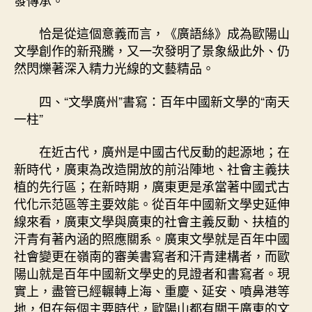
恰是從這個意義而言，《廣語絲》成為歐陽山
文學創作的新飛騰，又一次發明了景象級此外、仍
然閃爍著深入精力光線的文藝精品。
四、“文學廣州”書寫：百年中國新文學的“南天
一柱”
在近古代，廣州是中國古代反動的起源地；在
新時代，廣東為改造開放的前沿陣地、社會主義扶
植的先行區；在新時期，廣東更是承當著中國式古
代化示范區等主要效能。從百年中國新文學史延伸
線來看，廣東文學與廣東的社會主義反動、扶植的
汗青有著內涵的照應關系。廣東文學就是百年中國
社會變更在嶺南的審美書寫者和汗青建構者，而歐
陽山就是百年中國新文學史的見證者和書寫者。現
實上，盡管已經輾轉上海、重慶、延安、噴鼻港等
地，但在每個主要時代，歐陽山都有關于廣東的文