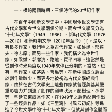
一、橫跨兩個時期、三個時代的20世紀作家
在百年中國新文學史中，中國現今世文學史有
古代文學和今世文學兩個分期。而今世文學又分為
“十七年文學”（1949—1966）、新時代文學（1976
—2012）和新時期文學（2012年至今）[1]。是以，
有良多作家，我們稱之為古代作家，如魯迅、郁達
夫、徐志摩；而另一些作家，我們稱之為今世作
家，如梁斌、郭廓清、路遠、賈平凹等。這當然是
從創作時光角度以1949年來停止分期的。當然，也
有一些作家，如茅盾、曹禺等，在新中國成立后由
於創作量較少，而更多地被視為古代文學經典作
家，由於在古代文學史上這些作家就曾經奠基其嚴
重影響力并到達了創作的巔峰狀況。趙樹理、孫犁
等一些延安束縛區作家，在1949年之后仍然創作出
了一些經典作品，如《三里灣》《風云初記》等進
進了今世文學中的“十七年文學”。但就其創作全體而