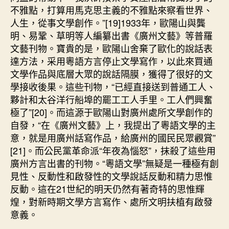
不雅點，打算用馬克思主義的不雅點來察看世界、
人生，從事文學創作。”[19]1933年，歐陽山與龔
明、易鞏、草明等人編纂出書《廣州文藝》等普羅
文藝刊物。寶貴的是，歐陽山舍棄了歐化的說話表
達方法，采用粵語方言停止文學寫作，以此來買通
文學作品與底層大眾的說話隔膜，獲得了很好的文
學接收後果。這些刊物，“已經直接送到普通工人、
夥計和太谷洋行船埠的罷工工人手里。工人們興奮
極了”[20]。而這源于歐陽山對廣州處所文學創作的
自發，“在《廣州文藝》上，我提出了粵語文學的主
意，就是用廣州話寫作品，給廣州的國民民眾觀賞”
[21]。而公民黨革命派“年夜為惱怒”，抹殺了這些用
廣州方言出書的刊物。“粵語文學”無疑是一種極有創
見性、反動性和啟發性的文學說話反動和精力思惟
反動。這在21世紀的明天仍然有著奇特的思惟輝
煌，對新時期文學方言寫作、處所文明扶植有啟發
意義。