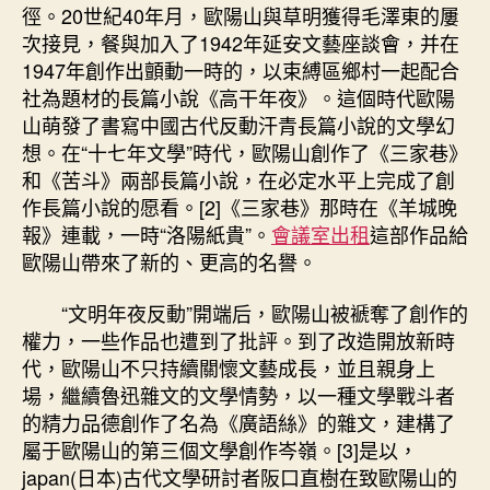
徑。20世紀40年月，歐陽山與草明獲得毛澤東的屢
次接見，餐與加入了1942年延安文藝座談會，并在
1947年創作出顫動一時的，以束縛區鄉村一起配合
社為題材的長篇小說《高干年夜》。這個時代歐陽
山萌發了書寫中國古代反動汗青長篇小說的文學幻
想。在“十七年文學”時代，歐陽山創作了《三家巷》
和《苦斗》兩部長篇小說，在必定水平上完成了創
作長篇小說的愿看。[2]《三家巷》那時在《羊城晚
報》連載，一時“洛陽紙貴”。
會議室出租
這部作品給
歐陽山帶來了新的、更高的名譽。
“文明年夜反動”開端后，歐陽山被褫奪了創作的
權力，一些作品也遭到了批評。到了改造開放新時
代，歐陽山不只持續關懷文藝成長，並且親身上
場，繼續魯迅雜文的文學情勢，以一種文學戰斗者
的精力品德創作了名為《廣語絲》的雜文，建構了
屬于歐陽山的第三個文學創作岑嶺。[3]是以，
japan(日本)古代文學研討者阪口直樹在致歐陽山的