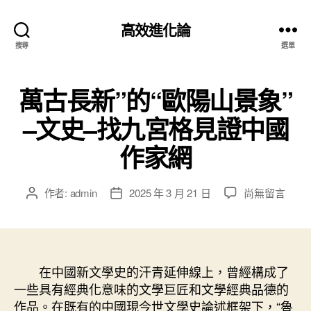
高效進化論
搜尋
選單
萬古長新”的“歐陽山景象”
–文史–找九宮格見證中國
作家網
在
作者:
admin
2025 年 3 月 21 日
尚無留言
文
文
〈萬
章
章
古
作
發
長
者
佈
新”
日
的
在中國新文學史的汗青延伸線上，曾經構成了
期
“歐
一些具有經典化意味的文學巨匠和文學經典品德的
陽
作品。在既有的中國現今世文學史論述框架下，“魯