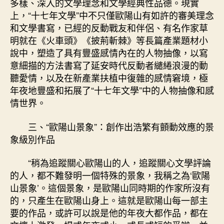
多樣、深入的文學理念和文學經典性品德。現實
上，“十七年文學”中不只僅歐陽山有如許的審美理念
和文學書寫，已經的反動戰友和伴侶、有名作家草
明就在《火車頭》《披荊斬棘》等長篇產業題材小
說中，塑造了具有豐盛感情內在的人物抽像，以寫
意細描的方法書寫了延安時代反動者繾綣浪漫的動
聽愛情，以及在新產業扶植中復雜的感情窘境，極
年夜地豐盛和拓展了“十七年文學”中的人物抽像和感
情世界。
三、“歐陽山景象”：創作出浩繁有顫動效應的景
象級別作品
“稍為追蹤關心歐陽山的人，追蹤關心文學評論
的人，都不難發明一個特殊的景象，我稱之為‘歐陽
山景象’。這個景象，是歐陽山同時期的作家所沒有
的，只產生在歐陽山身上。這就是歐陽山每一部主
要的作品，或許可以說是他的年夜大都作品，都在