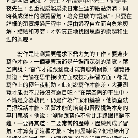
凡是叫做‘語感’。”先生，不論是中小先生，仍是年
夜先生，要重視感觸感染日常生涯的點點滴滴，同
時養成傑出的瀏覽習氣，培育靈敏的“語感”。只要在
詳細的瀏覽經過歷程中，經由過程自立而自負地輿
解、體驗和琢磨，才幹真正地找回思慮的樂趣和生
涯的興趣。
寫作是比瀏覽更需求下鼎力氣的工作。要進步
寫作才能，一個要害環節是普遍而深刻的瀏覽。葉
圣陶說：“寫作才能跟瀏覽才能有聯繫關係，瀏覽得
其道，無論在思惟接收方面或技巧練習方面，都是
寫作上的極年夜輔助。此刻說寫作才能差，大要瀏
覽才能也不見得沒有題目吧。”在葉圣陶的平生中，
不論是身為教員，仍是作為作家和編纂，他簡直就
是把說話才能、瀏覽才能的培育和晉陞視為本身的
專門義務。他說：“瀏覽跟寫作不會比走路跟措辭不
難，一要得其道，二要常常的歷練，歷練到成了習
氣，才算有了這種才能。”若何歷練呢？他也給出了