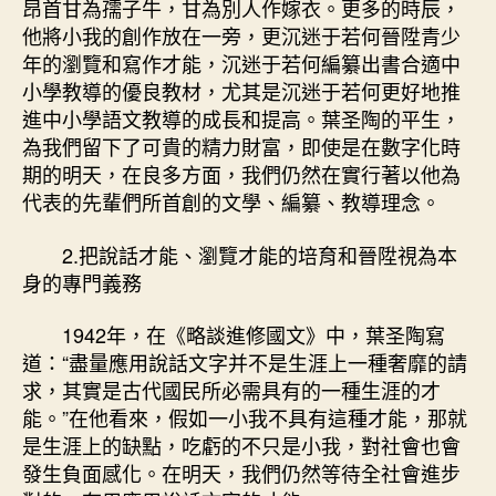
昂首甘為孺子牛，甘為別人作嫁衣。更多的時辰，
他將小我的創作放在一旁，更沉迷于若何晉陞青少
年的瀏覽和寫作才能，沉迷于若何編纂出書合適中
小學教導的優良教材，尤其是沉迷于若何更好地推
進中小學語文教導的成長和提高。葉圣陶的平生，
為我們留下了可貴的精力財富，即使是在數字化時
期的明天，在良多方面，我們仍然在實行著以他為
代表的先輩們所首創的文學、編纂、教導理念。
2.把說話才能、瀏覽才能的培育和晉陞視為本
身的專門義務
1942年，在《略談進修國文》中，葉圣陶寫
道：“盡量應用說話文字并不是生涯上一種奢靡的請
求，其實是古代國民所必需具有的一種生涯的才
能。”在他看來，假如一小我不具有這種才能，那就
是生涯上的缺點，吃虧的不只是小我，對社會也會
發生負面感化。在明天，我們仍然等待全社會進步