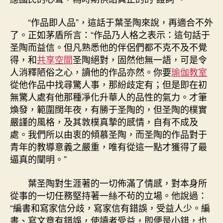
“作品即人品”，這話于葉圣陶來說，再適合不外
了。正如茅盾所言：“作品乃人格之表示：這句話于
圣陶而益信。但凡熟悉他的伴侶們都不克不及不覺
得，和
共享空間
圣陶絕對，固然他無一語，可是令
人消釋陋俗之心，讀他的作品亦然。你要
瑜伽教室
從他作品中找尋驚人事，那紛歧定有；但是即在初
無驚人處有他那種凈化升華人的品性的氣力。才筆
煥發，範圍闊年夜，有勝于圣陶的，但圣陶的樸實
嚴謹的風格，及其敦樸真摯的感情，自有不成及
處。我們所以由衷的傾慕圣陶，而圣陶的作品對于
青年的教導意義之嚴重，唯有從這一點才獲得了最
逼真的闡明。”
葉圣陶對生涯著的一切佈滿了情感，對本身所
從事的一切任務堅持著一絲不茍的立場。他說過：
“編書和寫家信分歧，寫家信有錯誤，受益人少。編
書、寫文章有錯誤，使讀者受益，即便是小錯，也