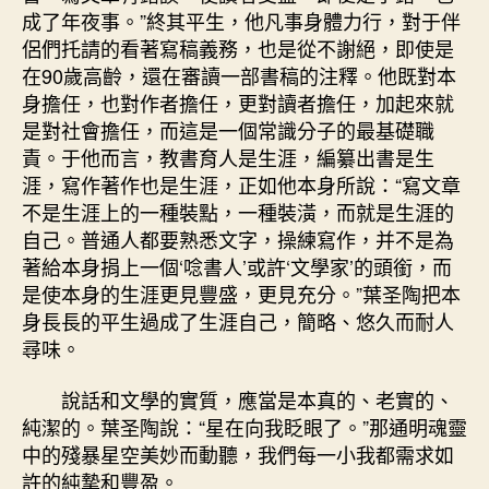
成了年夜事。”終其平生，他凡事身體力行，對于伴
侶們托請的看著寫稿義務，也是從不謝絕，即使是
在90歲高齡，還在審讀一部書稿的注釋。他既對本
身擔任，也對作者擔任，更對讀者擔任，加起來就
是對社會擔任，而這是一個常識分子的最基礎職
責。于他而言，教書育人是生涯，編纂出書是生
涯，寫作著作也是生涯，正如他本身所說：“寫文章
不是生涯上的一種裝點，一種裝潢，而就是生涯的
自己。普通人都要熟悉文字，操練寫作，并不是為
著給本身捐上一個‘唸書人’或許‘文學家’的頭銜，而
是使本身的生涯更見豐盛，更見充分。”葉圣陶把本
身長長的平生過成了生涯自己，簡略、悠久而耐人
尋味。
說話和文學的實質，應當是本真的、老實的、
純潔的。葉圣陶說：“星在向我眨眼了。”那通明魂靈
中的殘暴星空美妙而動聽，我們每一小我都需求如
許的純摯和豐盈。