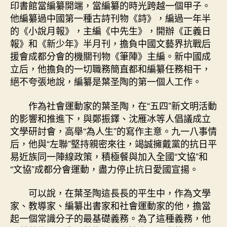
印書館當編纂開端，當編纂的時光跨越一個甲子。
他編纂過中國第一種古詩刊物《詩》，編過一年半
的《小說月報》，主編《中先生》，開辦《正義日
報》和《新少年》半月刊，擔負中國文藝界抗戰后
援會成都分會的機關刊物《筆陣》主編。新中國成
立后，他擔負的一切職務簡直都和編纂任務相干，
絕不夸張地說，編纂是葉圣陶的第一個人工作。
作為社會運動家的葉圣陶，在“五四”新文明活動
的影響和推進下，與鄭振鐸、沈雁冰等人倡議成立
文學研討會，高舉“為人生”的寫作主意。九一八事情
后，他與“左聯”堅持親密來往，竭誠擁戴黨的抗日平
易近族同一陣線政策，積極餐與加入全國“文協”和
“文協”成都分會運動，盡力停止抗日愛國宣揚。
可以說，在葉圣陶這長長的平生中，作為文學
家、教導家、編纂出書家和社會運動家的他，擔當
起一個常識分子的最基礎義務。為了這種義務，他