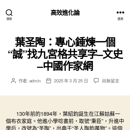
高效進化論
搜尋
選單
葉圣陶：專心錘煉一個
“誠”找九宮格共享字–文史
–中國作家網
在
作者:
admin
2025 年 3 月 25 日
尚無留言
文
文
〈葉
章
章
圣
作
發
陶：
者
佈
專
日
心
130年前的1894年，葉紹鈞誕生在江蘇姑蘇一
期
錘
個布衣家庭。他進小學唸書前，取號“秉臣”，升進中
煉
學后，改號為“圣陶”，出典于“圣人陶鈞萬物”。這個