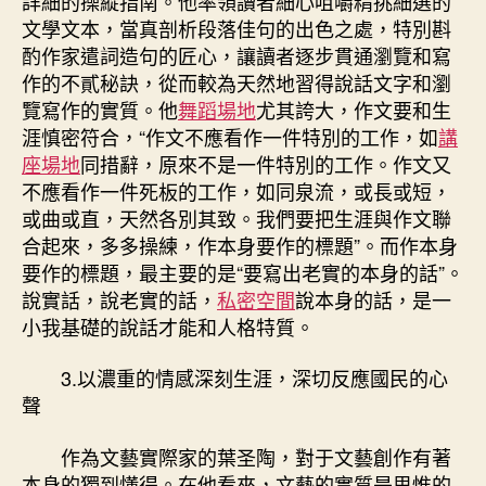
詳細的操縱指南。他率領讀者細心咀嚼精挑細選的
文學文本，當真剖析段落佳句的出色之處，特別斟
酌作家遣詞造句的匠心，讓讀者逐步貫通瀏覽和寫
作的不貳秘訣，從而較為天然地習得說話文字和瀏
覽寫作的實質。他
舞蹈場地
尤其誇大，作文要和生
涯慎密符合，“作文不應看作一件特別的工作，如
講
座場地
同措辭，原來不是一件特別的工作。作文又
不應看作一件死板的工作，如同泉流，或長或短，
或曲或直，天然各別其致。我們要把生涯與作文聯
合起來，多多操練，作本身要作的標題”。而作本身
要作的標題，最主要的是“要寫出老實的本身的話”。
說實話，說老實的話，
私密空間
說本身的話，是一
小我基礎的說話才能和人格特質。
3.以濃重的情感深刻生涯，深切反應國民的心
聲
作為文藝實際家的葉圣陶，對于文藝創作有著
本身的獨到懂得。在他看來，文藝的實質是思惟的