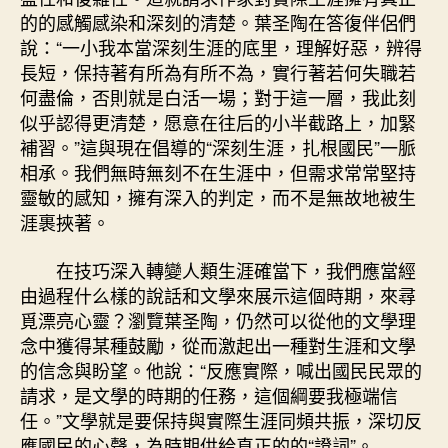
的的感觸感染和深刻的清楚。葉圣陶在答復伴侶們
說：“一小我本當深刻生涯的底里，理解好惡，辨得
長短，保持著有所為有所不為，實行著若何失職若
何盡倫，否則就是白活一場；對于這一層，我此刻
似乎認得更清楚，愿意在往后的小半截路上，加緊
補習。”這與現在倡導的“深刻生涯，扎根國民”一脈
相承。我們無時無刻不在生涯中，但需求常常堅持
靈敏的感知，擁有深入的判定，而不是無故地被生
涯裹挾著。
在技巧深入轉變人類生涯確當下，我們應當經
由過程什么樣的說話和文學來展示這個時期，來尋
覓漂亮心靈？瀏覽葉圣陶，仍然可以從他的文學理
念中獲得某種鼓勵，從而激起出一種對生涯和文學
的信念與盼望。他說：“反應實際，喊出國民民眾的
請求，是文學的時期的任務，這個綱要我極端信
任。”文學就是要保持與實際生涯同頻共振，深切反
應國民的心聲，為時期供給真正的的“證詞”。