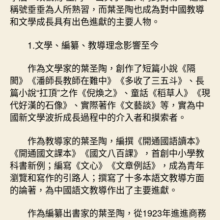
一
稱號垂垂為人所熟習，而葉圣陶也成為對中國教導
個
和文學成長具有出色進獻的主要人物。
“誠”
找
1.文學、編纂、教導理念影響至今
九
宮
作為文學家的葉圣陶，創作了短篇小說《隔
格
共
閡》《潘師長教師在難中》《多收了三五斗》、長
享
篇小說“扛頂”之作《倪煥之》、童話《稻草人》《現
字
代好漢的石像》、實際著作《文藝談》等，實為中
–
國新文學波折成長過程中的介入者和摸索者。
文
史
作為教導家的葉圣陶，編撰《開通國語讀本》
–
《開通國文課本》《國文八百課》，首創中小學教
中
科書新例；編寫《文心》《文章例話》，成為青年
國
作
瀏覽和寫作的引路人；撰寫了十多本語文教導方面
家
的論著，為中國語文教導作出了主要進獻。
網〉
中
作為編纂出書家的葉圣陶，從1923年進進商務