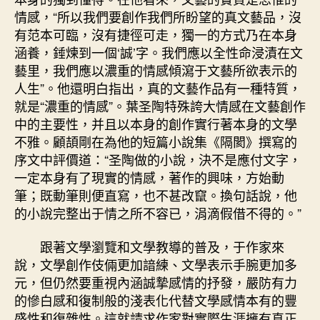
情感，“所以我們要創作我們所盼望的真文藝品，沒
有范本可臨，沒有捷徑可走，獨一的方式乃在本身
涵養，錘煉到一個‘誠’字。我們應以全性命浸漬在文
藝里，我們應以濃重的情感傾瀉于文藝所欲表示的
人生”。他還明白指出，真的文藝作品有一種特質，
就是“濃重的情感”。葉圣陶特殊誇大情感在文藝創作
中的主要性，并且以本身的創作實行著本身的文學
不雅。顧頡剛在為他的短篇小說集《隔閡》撰寫的
序文中評價道：“圣陶做的小說，決不是應付文字，
一定本身有了現實的情感，著作的興味，方始動
筆；既動筆則便直寫，也不甚改竄。換句話說，他
的小說完整出于情之所不容已，涓滴假借不得的。”
跟著文學瀏覽和文學教導的普及，于作家來
說，文學創作伎倆更加諳練、文學表示手腕更加多
元，但仍然要重視內涵誠摯感情的抒發，嚴防有力
的慘白感和復制般的淺表化代替文學感情本有的豐
盛性和復雜性。這就請求作家對實際生涯擁有真正