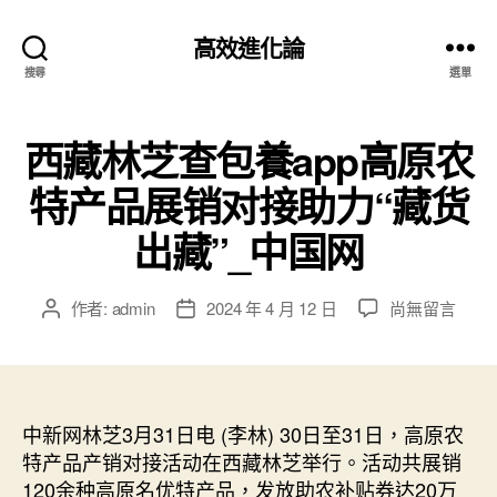
高效進化論
搜尋
選單
西藏林芝查包養app高原农
特产品展销对接助力“藏货
出藏”_中国网
在
作者:
admin
2024 年 4 月 12 日
尚無留言
文
文
〈西
章
章
藏
作
發
林
者
佈
芝
日
查
中新网林芝3月31日电 (李林) 30日至31日，高原农
期
包
特产品产销对接活动在西藏林芝举行。活动共展销
養
120余种高原名优特产品，发放助农补贴券达20万