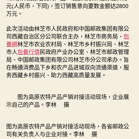
app
元(人民币，下同)，签订销售意向要数金额达2800
高
万元。
原
农
此次活动由林芝市人民政府和中国邮政集团有限公
特
司西藏自治区分公司联合主办，林芝市商务局、
包
产
品
養網
林芝市农业农村局、林芝市乡村振兴局、林芝
展
市人
包養行情
民政府产业办公室、林芝市邮政管理
销
局、中国邮政集团有限公司林芝市分公司承办。旨
对
在畅通消费品下乡和农产品进城双向流通渠道，服
接
务西藏乡村振兴、助力西藏高质量发展。
助
力
“藏
图为高原农特产品产销对接活动现场，企业展
货
示自己的产品。李林 摄
出
藏”
_
中
图为高原农特产品产销对接活动现场，各省邮政公
国
司有关负责人与企业对接。李林 摄
网〉