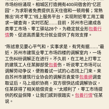
市场纷纷涌现。相城区打造拥有400间宿舍的“亿匠
园”，为求职者免费提供五天住宿和一顿用餐；常熟
推出“尚才零工”线上服务平台，实现附近零工用工需
求一键查询，实时匹配……目前，苏州市已建成各
类零工市场、零工驿站28个，为稳定就业形
包養行
情
势、促进高质量充分就业提供了有效支撑。
“陈述意见要心平气和，实事求是，有凭有据……”最
近，苏州市建筑业零工市场四楼的调解室内，一场
工伤纠纷调解正在进行。不久前，在工地上打零工
的建筑工人任某脚部受
包養
伤，听说零工市场可以
调解劳动争议，便抱着试一试的心态找上门来。来
自苏州市建筑行业协会的调解员袁爱华
包養網
调查
取证后，马上组织协商，双方很快达成调解协议，
任某获得了相关赔偿资金。“太顺利了，零工市场提
供的权益保障，让我们感到很踏实。
包養行情
”任某
说。