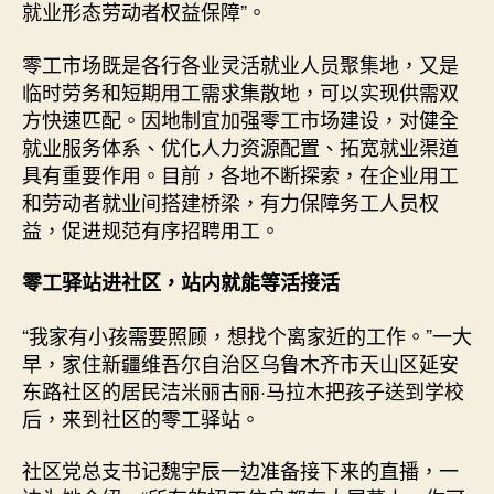
就业形态劳动者权益保障”。
国
网〉
零工市场既是各行各业灵活就业人员聚集地，又是
中
临时劳务和短期用工需求集散地，可以实现供需双
方快速匹配。因地制宜加强零工市场建设，对健全
就业服务体系、优化人力资源配置、拓宽就业渠道
具有重要作用。目前，各地不断探索，在企业用工
和劳动者就业间搭建桥梁，有力保障务工人员权
益，促进规范有序招聘用工。
零工驿站进社区，站内就能等活接活
“我家有小孩需要照顾，想找个离家近的工作。”一大
早，家住新疆维吾尔自治区乌鲁木齐市天山区延安
东路社区的居民洁米丽古丽·马拉木把孩子送到学校
后，来到社区的零工驿站。
社区党总支书记魏宇辰一边准备接下来的直播，一