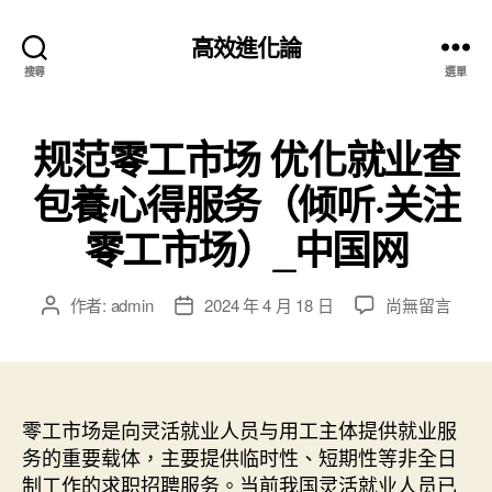
高效進化論
搜尋
選單
规范零工市场 优化就业查
包養心得服务（倾听·关注
零工市场）_中国网
在
作者:
admin
2024 年 4 月 18 日
尚無留言
文
文
〈规
章
章
范
作
發
零
者
佈
工
日
市
零工市场是向灵活就业人员与用工主体提供就业服
期
场
务的重要载体，主要提供临时性、短期性等非全日
优
制工作的求职招聘服务。当前我国灵活就业人员已