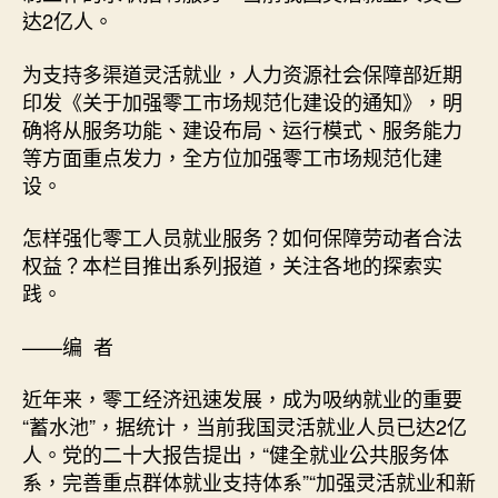
化
达2亿人。
就
业
为支持多渠道灵活就业，人力资源社会保障部近期
查
印发《关于加强零工市场规范化建设的通知》，明
包
确将从服务功能、建设布局、运行模式、服务能力
養
心
等方面重点发力，全方位加强零工市场规范化建
得
设。
服
务
怎样强化零工人员就业服务？如何保障劳动者合法
（倾
权益？本栏目推出系列报道，关注各地的探索实
听
践。
·
关
——编 者
注
零
近年来，零工经济迅速发展，成为吸纳就业的重要
工
市
“蓄水池”，据统计，当前我国灵活就业人员已达2亿
场）
人。党的二十大报告提出，“健全就业公共服务体
_
系，完善重点群体就业支持体系”“加强灵活就业和新
中