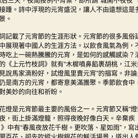
中
接踵。詩中浮現的元宵盛況，讓人不由遠想這是
國
景。
作
家
詞記載了元宵節的生涯形狀。元宵節的很多風俗
網〉
中
中展現著中國人的生涯方法。以飲食風氣為例，
時吃上一碗熱騰騰的元宵，是如何的感觸感染？
的《上元竹枝詞》就有“木樨噴鼻餡裹胡桃，江米
見說馬家滴粉好，試燈風里賣元宵”的描寫。非論
仍是南方的元宵，都寄意美滿團聚。季節飲食中
對美妙的向往和祈盼。
花燈是元宵節最主要的風俗之一。元宵節又稱“燈
夜，街上掛滿燈籠，照得夜晚好像白天。辛棄疾
夕》中有“春風夜放花千樹。更吹落、星如雨”，寫
開百花、卻先吹縱火樹銀花的鮮活場景，道出人