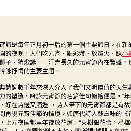
元
作
發
宵
者
佈
詩
日
詞
期
找
九
宵節是每年正月初一后的第一個主要節日。在新
宮
圓的夜晚，人們吃元宵、點彩燈、放焰火、踩
小
格
交
獅子、猜燈謎……汗青長久的元宵節內在豐盛，
流
吟詠抒情的主要主題。
品
人
典詩詞數千年來深入介入了我們文明價值的天生
世
炊
力的塑造，吟詠元宵節的名篇佳句俯拾便是。“年
火
，好在詩邊又酒邊”，詩人筆下的元宵節都是有故
–
間再現元宵佳節的情境。如唐代詩人蘇滋味的《
文
，上元夜國都里年夜放花燈，“火樹銀花合，星橋
史
–
前后三天，夜間按例不宵禁，即所謂“城開不夜夜”