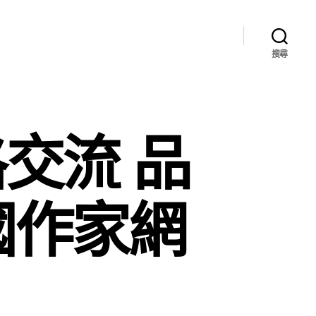
搜尋
交流 品
國作家網