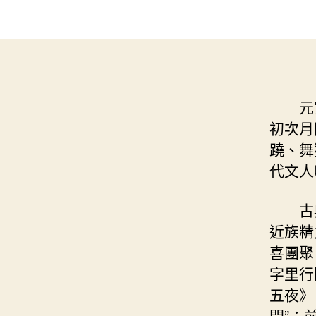
元
初次月
蹺、舞
代文人
古
近族精
喜團聚
字里行
五夜》
開”；