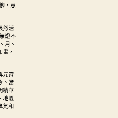
柳，意
悵然活
無燈不
、月、
如畫，
與元宵
今。當
明精華
、地區
鼻氣和