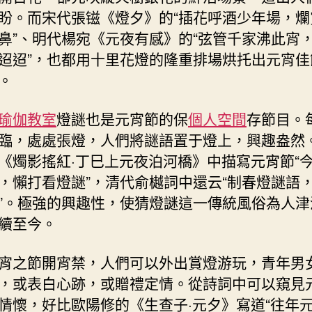
盼。而宋代張镃《燈夕》的“插花呼酒少年場，爛
鼻”、明代楊宛《元夜有感》的“弦管千家沸此宵
迢迢”，也都用十里花燈的隆重排場烘托出元宵佳
。
瑜伽教室
燈謎也是元宵節的保
個人空間
存節目。
臨，處處張燈，人們將謎語置于燈上，興趣盎然
《燭影搖紅·丁巳上元夜泊河橋》中描寫元宵節“
，懶打看燈謎”，清代俞樾詞中還云“制春燈謎語
”。極強的興趣性，使猜燈謎這一傳統風俗為人津
續至今。
宵之節開宵禁，人們可以外出賞燈游玩，青年男
，或表白心跡，或贈禮定情。從詩詞中可以窺見
情懷，好比歐陽修的《生查子·元夕》寫道“往年