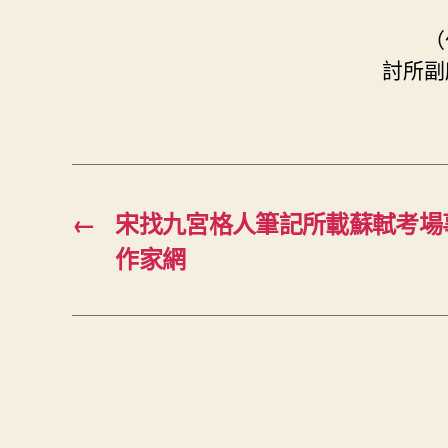
（
討所副
←
宋找九宮格人筆記所載蘇軾考場
作家網