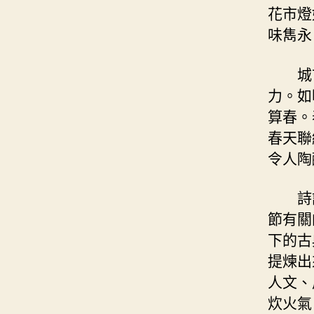
花市燈
味雋永
城
力。如
算春。
春天聯
令人陶
詩
節有關
下的古
提煉出
人文、
炊火氣