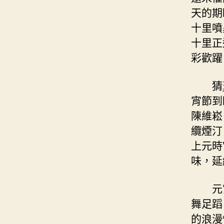
天的期
十里噴
十里正
彩歡躍
猜
宵節到
陳維崧
纜煙汀
上元時
味，延
元
舞足蹈
的浪漫