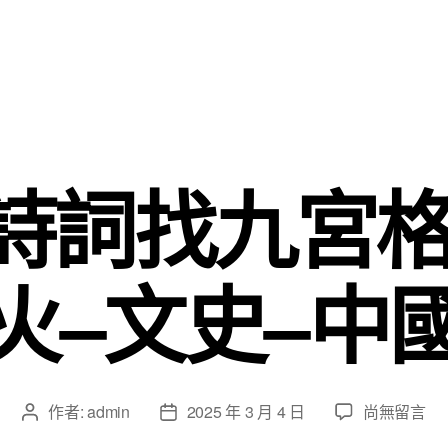
詩詞找九宮格
火–文史–中
在
作者:
admin
2025 年 3 月 4 日
尚無留言
文
文
〈讀
章
章