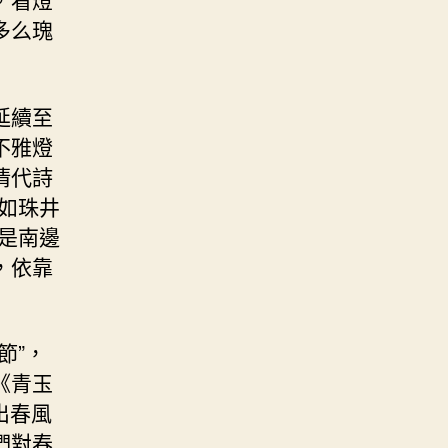
多么瑰
延續至
不雅燈
清代詩
如珠井
是南邊
，依靠
節”，
《青玉
出春風
們對春