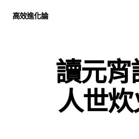
高效進化論
讀元宵
人世炊