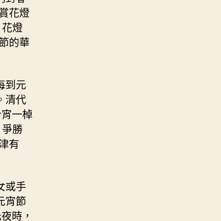
賞花燈
，花燈
節的華
每到元
。清代
今宵一棹
，爭勝
津有
女或手
元宵節
元夜時，