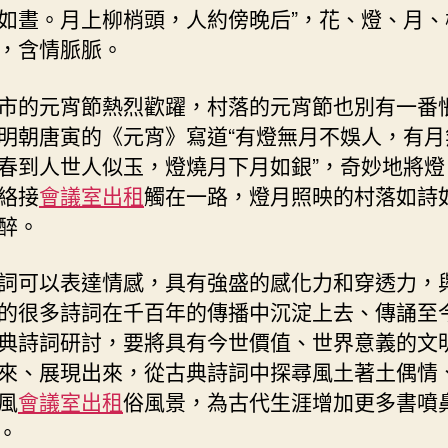
如晝。月上柳梢頭，人約傍晚后”，花、燈、月、
，含情脈脈。
市的元宵節熱烈歡躍，村落的元宵節也別有一番
明朝唐寅的《元宵》寫道“有燈無月不娛人，有月
春到人世人似玉，燈燒月下月如銀”，奇妙地將燈
絡接
會議室出租
觸在一路，燈月照映的村落如詩
醉。
詞可以表達情感，具有強盛的感化力和穿透力，
的很多詩詞在千百年的傳播中沉淀上去、傳誦至
典詩詞研討，要將具有今世價值、世界意義的文
來、展現出來，從古典詩詞中探尋風土著土偶情
風
會議室出租
俗風景，為古代生涯增加更多書噴
。