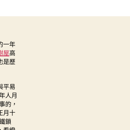
的一年
樹屋
高
也是歷
與平易
年人月
事的，
正月十
鐵鎖
，看燈