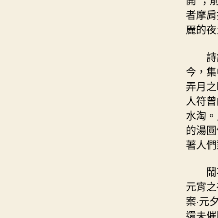
者摩肩
麗的夜
詩
今，集
弄月之
人符曾
水淘。
的湯圓
著人們
鬧
元宵之
案·元
還未催