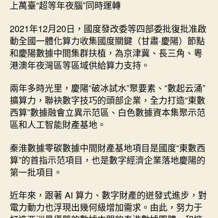
上萬臺“超等年夜腦”同時運轉
2021年12月20日，國度發改委等四部委批復批准啟
動全國一體化算力收集國度關鍵（甘肅·慶陽）節點
和慶陽數據中間集群扶植，為京津冀、長三角、粵
港澳年夜灣區等區域供給算力支持。
兩年多時光里，慶陽“破冰試水”聚要素、“數起云涌”
擴算力，聯袂數字技巧的頭部企業，全力打造“東數
西算”數據融會立異示范區、白色數據資本集聚示范
區和人工智能財產基地。
秦淮數據零碳數據中間財產基地項目是國度“東數西
算”的首指示范項目，也是數字經濟企業落地慶陽的
第一批項目。
近年來，跟著 AI 算力、數字財產的迸發式進步，對
電力動力也浮現出幾何級增加需求。由此，努力于