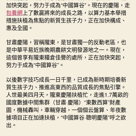
包
加快突起，努力于成為“中國算谷”。現在的慶陽，走
養
包養網
上了數贏將來的成長之路，以算力基本舉措
為
措施扶植為焦點的新質生孩子力，正在加快構成、
企
惠及全國。
業
用
甘肅慶陽，習稱隴東，是甘肅獨一的反動老區，也
得
起
是中華平易近族晚期農耕文明發源地之一。現在，
的
這個曾享有隴東糧倉佳譽的處所，正在加快突起，
普
努力于成為“中國算谷”。
惠
資
以後數字技巧成長一日千里，已成為新時期培養新
本
質生孩子力、推進高東西的品質成長的焦點引擎。
_
人世最美四月天，隴東慶陽扶植忙，走進1.7萬畝的
中
國度數據中間集群（甘肅·慶陽）“東數西算”財產
國
網〉
園，機械轟叫，車輛穿越，一個個云盤算、年夜數
中
據項目正在加速扶植，“中國算谷·聰明慶陽”呼之欲
出。