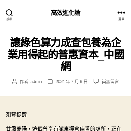
高效進化論
搜尋
選單
讓綠色算力成查包養為企
業用得起的普惠資本_中國
網
在
作者:
admin
2024 年 7 月 6 日
尚無留言
文
文
〈讓
章
章
綠
作
發
色
者
佈
算
日
力
瀏覽提醒
期
成
查
甘肅慶陽，這個曾享有隴東糧倉佳譽的處所，正在