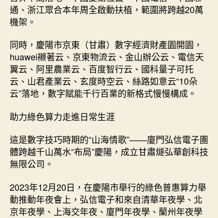
通、浙江眾合本年周全啟動扶植，範圍將跨越20萬
機架。
同時，慶陽市京東（甘肅）數字經濟財產園開園，
huawei襯著云、京東物流云、金山辦公云、電信天
翼云、阿里農業云、百度智行云、國科量子可托
云、山君產業云、玄度時空云、絲路如意云“10朵
云”落地，數字賦能千行百業的新格式慢慢構成。
助力綠色算力走進日常生涯
這是數字技巧時期的“山海情歌”——廈門弘信電子團
體跨越千山萬水“布局”慶陽，成立甘肅燧弘華創科技
無限公司。
2023年12月20日，在慶陽市舉行的綠色普惠算力舉
動推動年夜會上，弘信電子和來自清華年夜學、北
京年夜學、上海交年夜、廈門年夜學、蘭州年夜學