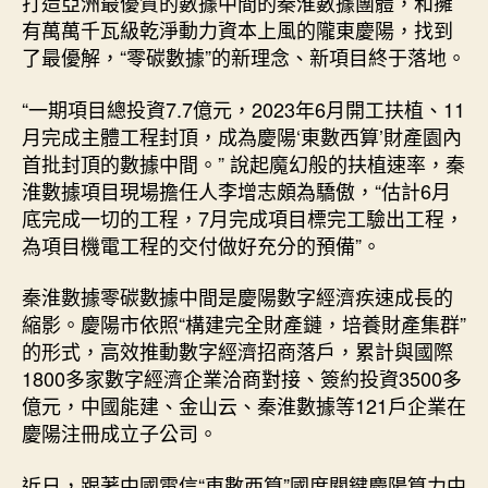
打造亞洲最優質的數據中間的秦淮數據團體，和擁
有萬萬千瓦級乾淨動力資本上風的隴東慶陽，找到
了最優解，“零碳數據”的新理念、新項目終于落地。
“一期項目總投資7.7億元，2023年6月開工扶植、11
月完成主體工程封頂，成為慶陽‘東數西算’財產園內
首批封頂的數據中間。” 說起魔幻般的扶植速率，秦
淮數據項目現場擔任人李增志頗為驕傲，“估計6月
底完成一切的工程，7月完成項目標完工驗出工程，
為項目機電工程的交付做好充分的預備”。
秦淮數據零碳數據中間是慶陽數字經濟疾速成長的
縮影。慶陽市依照“構建完全財產鏈，培養財產集群”
的形式，高效推動數字經濟招商落戶，累計與國際
1800多家數字經濟企業洽商對接、簽約投資3500多
億元，中國能建、金山云、秦淮數據等121戶企業在
慶陽注冊成立子公司。
近日，跟著中國電信“東數西算”國度關鍵慶陽算力中