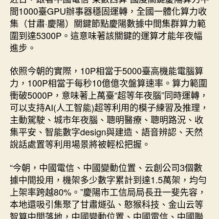
間1000臺GPU辦事器穩固運轉，全國一體化算力收
集（甘肅·慶陽）關鍵節點慶陽數據中間集群算力範
圍到達5300P。這意味著該關鍵的運算才能年夜幅
進步。
依照今朝的實際，10P相當于5000臺高機能電腦算
力，100P相當于每秒10億億次盤算速率。算力範圍
衝破5000P，意味著上萬臺“超等年夜腦”同時運轉，
可以支持AI(人工智能)超等利用的模子練習及推理，
主動駕駛、城市年夜腦、聰明醫療、聰明路況、收
集平安、智能數字design與建造、語音辨認、天然
說話處置等利用場景將被輕松把握。
“今朝，中國電信、中國變動位置、云創公司3個數
據中間投用，機架多少數字累計到達1.5萬架，均勻
上架率跨越80%。”慶陽市工信局局長丑一斐先容，
本地還吸引集聚了甘肅燧弘、憨猴科技、金山云等
智算中間落地，中國變動位置、中國電信、中國聯