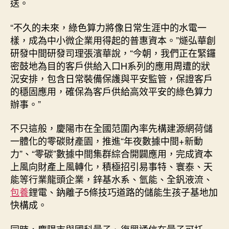
送。
“不久的未來，綠色算力將像日常生涯中的水電一
樣，成為中小微企業用得起的普惠資本。”燧弘華創
研發中間研發司理張濱華說，“今朝，我們正在緊鑼
密鼓地為目的客戶供給入口H系列的應用周遭的狀
況安排，包含日常裝備保護與平安監管，保證客戶
的穩固應用，確保為客戶供給高效平安的綠色算力
辦事。”
不只這般，慶陽市在全國范圍內率先構建源網荷儲
一體化的零碳財產園，推進“年夜數據中間+新動
力”、“零碳”數據中間集群綜合開闢應用，完成資本
上風向財產上風轉化，積極招引易事特、寰泰、天
能等行業龍頭企業，鋅基水系、氫能、全釩液流、
包養
鋰電、鈉離子5條技巧道路的儲能生孩子基地加
快構成。
同時，慶陽市與國科量子、復興通信在量子可托