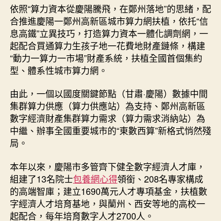
依照“算力資本從慶陽騰飛，在鄭州落地”的思緒，配
合推進慶陽一鄭州高新區城市算力網扶植，依托“信
息高鐵”立異技巧，打造算力資本一體化調劑網，一
起配合買通算力生孩子地一花費地財產鏈條，構建
“動力一算力一市場”財產系統，扶植全國首個集約
型、體系性城市算力網。
由此，一個以國度關鍵節點（甘肅·慶陽）數據中間
集群算力供應（算力供應站）為支持、鄭州高新區
數字經濟財產集群算力需求（算力需求消納站）為
中繼、辦事全國重要城市的“東數西算”新格式悄然殘
局。
本年以來，慶陽市多管齊下健全數字經濟人才庫，
組建了13名院士
包養網心得
領銜、208名專家構成
的高端智庫；建立1690萬元人才專項基金，扶植數
字經濟人才培育基地，與蘭州、西安等地的高校一
起配合，每年培育數字人才2700人。