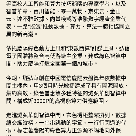
等高校人工智能和算力技巧範疇的專家學者，以及
智普華章、百川智能、零一萬物、京東云、金山
云、達不雅數據、向量棧載等浩繁數字經濟企業代
表，一路“撲滅”推動數據、算力、算法一體化協同立
異的新高潮。
依托慶陽綠色動力上風和“東數西算”計謀上風，弘信
電子團體將整合高低游鏈主企業，建成綠色智算中
間，助力慶陽打造全國第一個AI城市。
今朝，燧弘華創在中國電信慶陽云盤算年夜數據中
間主樓內，用3個月時光敏捷建成了具有開源開放、
集約高效、綠色普惠等多種特征的燧弘華創智算中
間，構成近3000P的高機能算力供應範圍。
走進燧弘華創智算中間，玄色機柜整潔擺列，數據
線交織縱橫，一串串跳動的字節、一行行閃過的代
碼，標志著慶陽的綠色算力正源源不竭地向外保