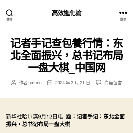
高效進化論
搜尋
選單
记者手记查包養行情：东
北全面振兴，总书记布局
一盘大棋_中国网
在
作者:
admin
2024 年 3 月 21 日
尚無留言
文
文
〈记
章
章
者
作
發
手
者
佈
记
日
查
新华社哈尔滨9月12日电
期
题：记者手记：东北全面
包
振兴，总书记布局一盘大棋
養