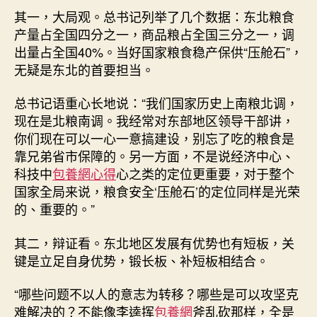
其一，大局观。总书记列举了几个数据：东北粮食
产量占全国四分之一，商品粮占全国三分之一，调
出量占全国40%。当好国家粮食稳产保供“压舱石”，
无疑是东北的首要担当。
总书记语重心长地说：“我们国家历史上南粮北调，
现在是北粮南调。我经常对东部地区领导干部讲，
你们现在可以一心一意搞建设，别忘了吃的粮食是
靠兄弟省市保障的。另一方面，不是说经济中心、
科技中
包養網心得
心之类的定位更重要，对于整个
国家全局来说，粮食安全‘压舱石’的定位同样是光荣
的、重要的。”
其二，辩证看。东北地区发展有优势也有短板，关
键是立足自身优势，锻长板、补短板相结合。
“哪些问题不以人的意志为转移？哪些是可以攻坚克
难解决的？不能像李逵挥
包養網
斧乱砍那样，全是