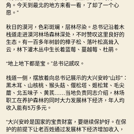
角。今天到最北的地方来看一看，了却了一个心
愿。”
秋日的漠河，色彩斑斓，层林尽染。总书记沿着木
栈道走进漠河林场森林深处，不时赞叹这里良好的
生态。有一百多年树龄的樟子松、落叶松高耸入
云，林下灌木丛中生长着蓝莓、蔓越莓、杜鹃。
“地上地下都是宝。”总书记感叹。
栈道一侧，摆放着向总书记展示的大兴安岭“山珍”：
黑木耳、山核桃、猴头菇、偃松塔、姬松茸、毛尖
蘑、北五味子、黄芪……当地负责同志介绍，林场
职工在养护森林的同时大力发展林下经济，年人均
收入能有5万多元。
“大兴安岭是国家的宝贵财富，要继续保护好。在保
护的前提下让老百姓通过发展林下经济增加收入，