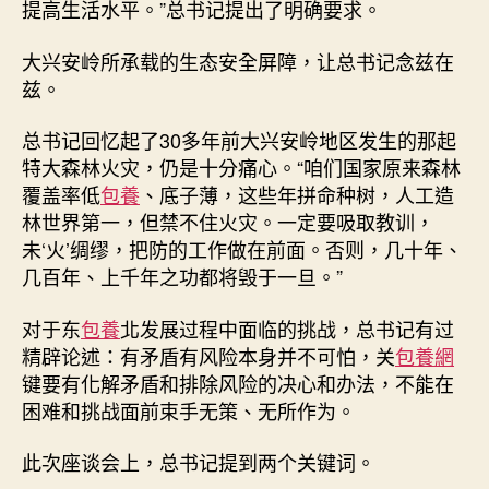
提高生活水平。”总书记提出了明确要求。
大兴安岭所承载的生态安全屏障，让总书记念兹在
兹。
总书记回忆起了30多年前大兴安岭地区发生的那起
特大森林火灾，仍是十分痛心。“咱们国家原来森林
覆盖率低
包養
、底子薄，这些年拼命种树，人工造
林世界第一，但禁不住火灾。一定要吸取教训，
未‘火’绸缪，把防的工作做在前面。否则，几十年、
几百年、上千年之功都将毁于一旦。”
对于东
包養
北发展过程中面临的挑战，总书记有过
精辟论述：有矛盾有风险本身并不可怕，关
包養網
键要有化解矛盾和排除风险的决心和办法，不能在
困难和挑战面前束手无策、无所作为。
此次座谈会上，总书记提到两个关键词。