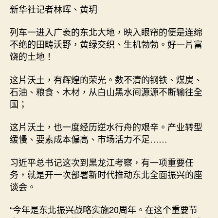
行
新华社记者林晖、黄玥
情：
东
列车一进入广袤的东北大地，映入眼帘的便是连绵
北
不绝的田畴沃野，黄绿交织、生机勃勃。好一片富
全
饶的土地！
面
振
兴，
这片沃土，有辉煌的荣光。数不清的钢铁、煤炭、
总
石油、粮食、木材，从白山黑水间源源不断输往全
书
国；
记
布
这片沃土，也一度经历逆水行舟的艰辛。产业转型
局
缓慢、要素成本偏高、市场活力不足……
一
盘
习近平总书记这次到黑龙江考察，有一项重要任
大
务，就是开一次部署新时代推动东北全面振兴的座
棋
_
谈会。
中
国
“今年是东北振兴战略实施20周年。在这个重要节
网〉