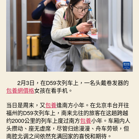
年
_
查
包
養
app
中
国
网〉
中
2月3日，在D59次列车上，一名头戴卷发器的
包養網價格
女孩在看手机。
当日是周末，又
包養
逢南方小年。在北京丰台开往
福州的D59次列车上，南来北往的旅客在这趟跨越
约2000公里的列车上度过南方
包養
小年。车厢内人
头攒动、座无虚席，尽管归途漫漫、舟车劳顿，但
南腔北调之间依然充满回家的喜悦和期待。