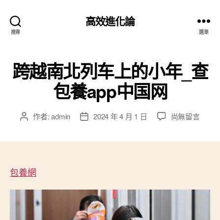
高效進化論
搜尋
選單
跨越南北列车上的小年_查
包養app中国网
在
作者:
admin
2024 年 4 月 1 日
尚無留言
文
文
〈跨
章
章
越
作
發
南
者
佈
北
日
列
包養網
期
车
上
的
小