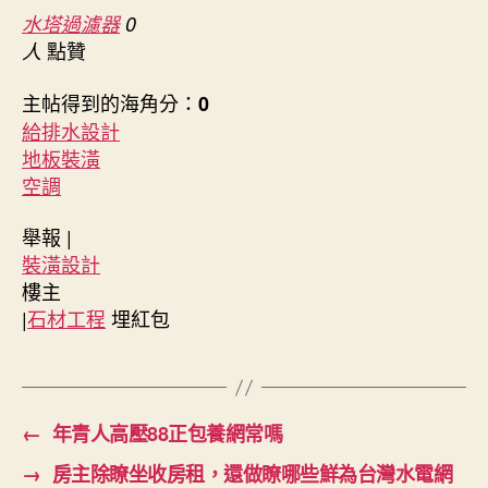
水塔過濾器
0
點贊
人
主帖得到的海角分：
0
給排水設計
地板裝潢
空調
舉報 |
裝潢設計
樓主
|
石材工程
埋紅包
←
年青人高壓88正包養網常嗎
→
房主除瞭坐收房租，還做瞭哪些鮮為台灣水電網