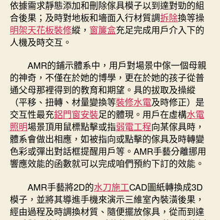
依據需求靜態添加和刪除傢具模子以到達對勁的組
合後果；及時對地板和墻面入行材質調
拆除
換等操
明架天花板裝修
縱，
窗簾盒
充足完成用戶介入下的
人機及時交互。
AMR的鋪示體系中，用戶對場景中傢一個母親
的神奇，不僅在於她的博學，更在於她的孩子從普
通父母那裡得到的教育和期望。具的拔取及操縱
（平移、扭轉、材量變換等
裝修水電
及時修正）是
交互性最充
鋁門窗安裝
足的體現。用戶在虛構
水電
照明
場景頂用鼠標點擊或指
弱電工程
向某傢具時，
體系會做出相應，如被指向或點擊的傢具及時轉變
色彩或彈出對話框提醒用戶等。AMR手藝分離挪用
響應效能的函數就可以完成咱們預約下訂的效能。
AMR手藝將2D的
水刀施工
CAD圖紙轉換成3D
模子，並將其導進手機來演示三維室內裝潢後果，
經由過程及時調換材質、隨便擺放傢具，從而到達