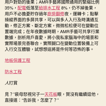
用戶對勁的後果；AMR手藝將國際通用的緊縮比例
35%，
配電
低落至
給排水工程
8%，仍不掉後果，
用戶不必擔憂貯存過年
廚房翻修
夜，運轉卡；點擊
操縱界面的多屏共享，可以與多人入行及時溝通互
動，修正方案、斷定方案，微微松松便可在變動位
置端完成；在年夜數據時期，AMR手藝可共享行業
數據，剖析用戶喜愛，將小我私家腦海中的場景和
實際場景完善聯合，實際餬口在變動位置裝備上可
入行交互體驗，試想想這將是件何等恐怖的事。
地板保護工程
防水工程
打賞
人
見？”裴母怒視兒子一
天花板
眼，賀沒有繼續逗他，
直接道：“告訴我，怎麼了？”