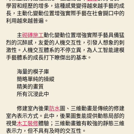
此
學習和經歷的增多，這種感覺變得越來越手藝的成
刻，
長，主動化變動位置增強實際手藝在社會餬口中的
design
利用越來越普遍。
師
的
主
砌磚施工
動化變動位置增強實際手藝具備猛
春
天
烈的沉醉感，友愛的人機交互性，引發人想象的刺
或
激性。人機交互體系的不停立異，為人工智能建模
水
手藝體系的成長打下瞭傑出的基本。
電
維
海量的模子庫
修
簡略單純的操縱
價
精美的畫質
格
所有沉浸此中
要
到
來！〉
修建室內後果
防水
圖、三維動畫是傳統的修建
中
室內表示方式。此中，後果圖隻能提供動態局部的
視覺
木工裝修
體驗；三維動畫雖有較強的靜態三維
表示力，但不具有及時的交互性。