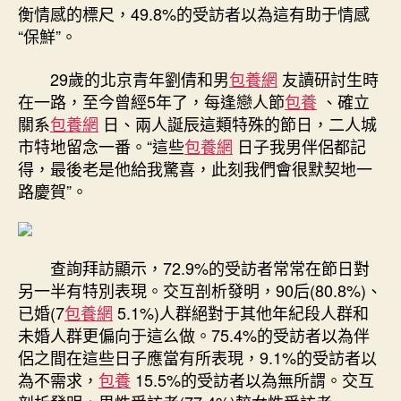
衡情感的標尺，49.8%的受訪者以為這有助于情感
“保鮮”。
29歲的北京青年劉倩和男
包養網
友讀研討生時
在一路，至今曾經5年了，每逢戀人節
包養
、確立
關系
包養網
日、兩人誕辰這類特殊的節日，二人城
市特地留念一番。“這些
包養網
日子我男伴侶都記
得，最後老是他給我驚喜，此刻我們會很默契地一
路慶賀”。
查詢拜訪顯示，72.9%的受訪者常常在節日對
另一半有特別表現。交互剖析發明，90后(80.8%)、
已婚(7
包養網
5.1%)人群絕對于其他年紀段人群和
未婚人群更偏向于這么做。75.4%的受訪者以為伴
侶之間在這些日子應當有所表現，9.1%的受訪者以
為不需求，
包養
15.5%的受訪者以為無所謂。交互