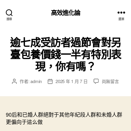
高效進化論
搜尋
選單
逾七成受訪者過節會對另
臺包養價錢一半有特別表
現，你有嗎？
在
作者:
admin
2025 年 1 月 7 日
尚無留言
文
文
〈逾
章
章
七
作
發
成
者
佈
受
日
訪
90后和已婚人群絕對于其他年紀段人群和未婚人群
期
者
更偏向于這么做
過