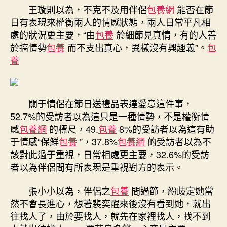
王璇則以為，不克不及用伴侶
包養網
能否在節
日有表現來權衡兩人的情感狀態，兩人日常平凡相
處的狀況更主要，“由
包養
於細節見真情，有的人善
於搞情勢
包養
而不支出真心，異樣沒有興趣義”。
包
養
關于情侶在節日送禮品表達愛意這件事，
52.7%的受訪者以為這只是一種情勢，不是權衡情
感
包養網
的標尺，49.
包養
8%的受訪者以為這有助
于情感“保鮮
包養
”，37.8%
包養網
的受訪者以為不
該對此過于重視，日常相處更主要，32.6%的受訪
者以為伴侶間有所表現是重視對方的表示。
張小小以為，伴侶之
包養
間過節，紛歧定她當
然不會長進心，想著裴奕醒來後沒有看到她，就出
往找人了，由於要找人，就先在家裡找人，找不到