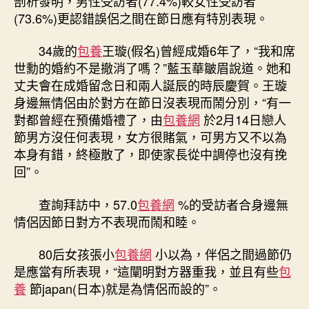
剖析發明，男性受訪者(77.4%)較女性受訪者
(73.6%)更認錯誤侶之間在節日應有特別表現。
34歲的
包養
王璇(假名)曾經成婚6年了，“我和席
世勳的婚約不是撤消了嗎？”藍玉華皺眉說道。她和
丈夫會在成婚留念日和兩人誕辰的時辰慶賀。王璇
身邊無情侶由於對方在節日沒表現而鬧分別，“有一
對都曾經在預備婚禮了，由
包養網
於2月14日戀人
節男方沒任何表現，女方很賭氣，可男方又不以為
本身有錯，終極散了，即使家長從中調停也沒有挽
回”。
查詢拜訪中，57.0
包養網
%的受訪者合身邊無
情侶因節日對方不表現而鬧和睦。
80后女孩張小
包養網
小以為，伴侶之間過節仍
是應當有所表現，“這闡明對方器重我，並且有些
包
養
節japan(日本)就是為情侶而設的”。