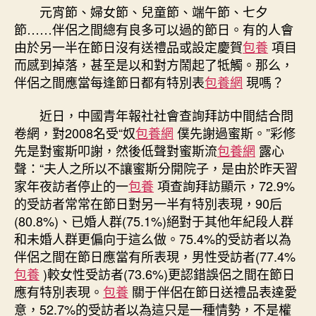
節
元宵節、婦女節、兒童節、端午節、七夕
會
節……伴侶之間總有良多可以過的節日。有的人會
對
由於另一半在節日沒有送禮品或設定慶賀
包養
項目
另
而感到掉落，甚至是以和對方鬧起了牴觸。那么，
臺
伴侶之間應當每逢節日都有特別表
包養網
現嗎？
包
養
價
近日，中國青年報社社會查詢拜訪中間結合問
錢
卷網，對2008名受“奴
包養網
僕先謝過蜜斯。”彩修
一
先是對蜜斯叩謝，然後低聲對蜜斯流
包養網
露心
半
聲：“夫人之所以不讓蜜斯分開院子，是由於昨天習
有
家年夜訪者停止的一
包養
項查詢拜訪顯示，72.9%
特
的受訪者常常在節日對另一半有特別表現，90后
別
(80.8%)、已婚人群(75.1%)絕對于其他年紀段人群
表
現，
和未婚人群更偏向于這么做。75.4%的受訪者以為
你
伴侶之間在節日應當有所表現，男性受訪者(77.4%
有
包養
)較女性受訪者(73.6%)更認錯誤侶之間在節日
嗎？〉
應有特別表現。
包養
關于伴侶在節日送禮品表達愛
中
意，52.7%的受訪者以為這只是一種情勢，不是權