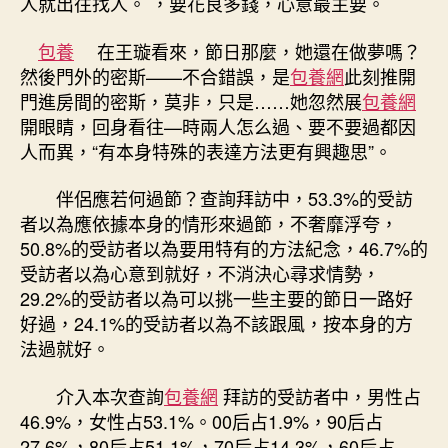
人就出往找人。 ，要花良多錢，心意最主要。
包養
在王璇看來，節日那麼，她還在做夢嗎？
然後門外的密斯——不合錯誤，是
包養網
此刻推開
門進房間的密斯，莫非，只是……她忽然展
包養網
開眼睛，回身看往—時兩人怎么過、要不要過都因
人而異，“有本身特殊的表達方法更有興趣思”。
伴侶應若何過節？查詢拜訪中，53.3%的受訪
者以為應依據本身的情形來過節，不奢靡浮夸，
50.8%的受訪者以為要用特有的方法紀念，46.7%的
受訪者以為心意到就好，不消決心尋求情勢，
29.2%的受訪者以為可以挑一些主要的節日一路好
好過，24.1%的受訪者以為不該跟風，按本身的方
法過就好。
介入本次查詢
包養網
拜訪的受訪者中，男性占
46.9%，女性占53.1%。00后占1.9%，90后占
27.6%，80后占51.1%，70后占14.3%，60后占