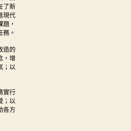
在了新
進現代
課題，
任務。
改造的
念，增
氣；以
務實行
覺；以
動各方