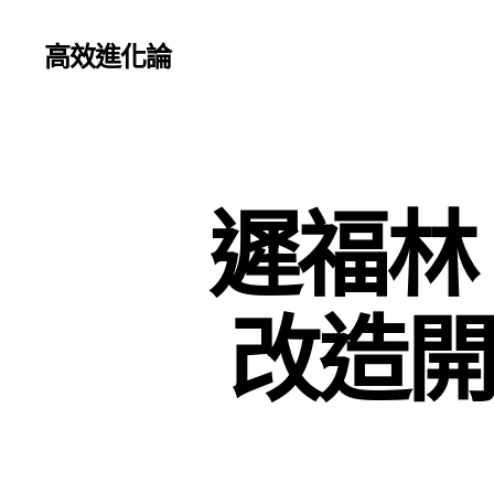
高效進化論
遲福林
改造開