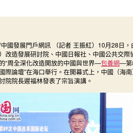
福
作
發
林：
者
佈
以
日
周
期
全
查
/中國發展門戶網訊 （記者 王振紅）10月28日
包
）改造發展研討院、中國日報社、中國公共交際
養
深
的“周全深化改造開放的中國與世界—
包養網
—第
化
國際論壇”在海口舉行。在開幕式上，中國（海南
改
討院院長遲福林發表了宗旨演講。
造
開
放
博
得
將
來
_