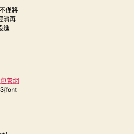
不僅將
經濟再
設進
o
包養網
3{font-