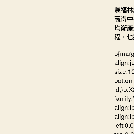
遲福林
贏得中
均衡產
程，也
p{marg
align:j
size:1
bottom:
ld;}p.
family:
align:l
align:l
left:0.