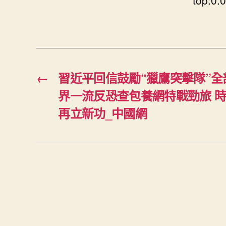
top:0.
←
習近平回信鼓勵“獵鷹突擊隊”全
界一流反恐查包養網特戰勁旅 
再立新功_中國網