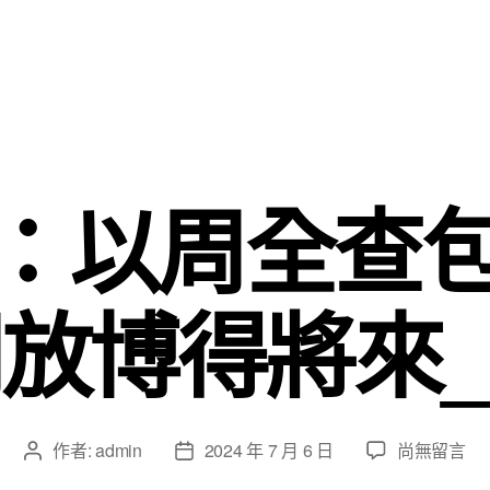
：以周全查
放博得將來
在
作者:
admin
2024 年 7 月 6 日
尚無留言
文
文
〈遲
章
章