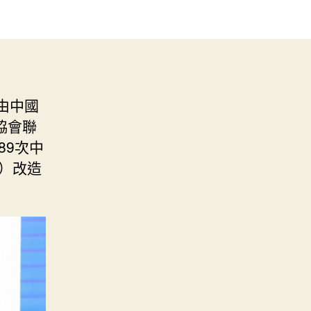
，由中國
協會聯
89次中
）改造