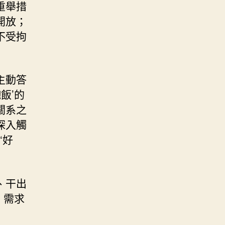
重舉措
開放；
不受拘
主動答
飯’的
關系之
深入觸
‘好
、干出
，需求