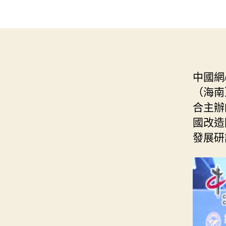
中國網
（海南
合主辦
國改造
發展研