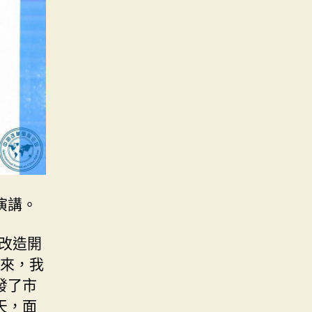
演講。
改造開
年來，我
發了市
天，面