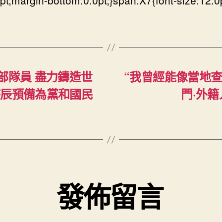
0pt;margin-bottom:0.0pt;}span.X7{font-size:12.0p
部隊員 盡力鑄造世
“我曾經能像當地查
時辰預備為黨和國民
門·外
發佈留言