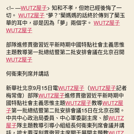
日
貫
<!– —
WUTZ屋子
> 知和不孝，但她已經後悔了一
期
徹
切。
WUTZ屋子
“夢？”蘭媽媽的話終於傳到了蘭玉
習
華的耳中，卻是因為「夢」兩個字。
WUTZ屋子
近
WUTZ屋子
平
新
部隊進修貫徹習近平新時期中國特點社會主義思惟
時
主題教導第一批總結暨第二批安排會議在北京召開
期
WUTZ屋子
打
九
宮
何衛東列席并講話
格
時
新華社北京9月15日電
WUTZ屋子
（
WUTZ屋子
記者
租
梅常偉）部隊
WUTZ屋子
進修貫徹習近平新時期中
中
國特點社會主義思惟主題
WUTZ屋子
教導
WUTZ屋
國
子
第一批總結暨第二批安排會議15日在北京召開。
特
中共中心政治局委員、中心軍委副主席、部
WUTZ
點
屋子
隊主題教導引導小組組長何衛東列席會議并講
社
會
話，誇大要深刻貫徹習主席關于展開主題教
WUTZ