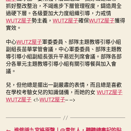
議
抓好整改整治，不竭進步下層管理程度，鑄造周全
在
過硬下層。各級要加大力度組織引導，力戒情
北
WUTZ屋子
勢主義，
WUTZ屋子
確保
WUTZ屋子
獲得
京
實效。
召
開
–
中心
WUTZ屋子
軍委委員、部隊主題教導引導小組
中
副組長苗華掌管會議，中心軍委委員、部隊主題教
國
導引導小組副組長張升平易近列席會議。部隊各部
軍
分各單元主題教導引導小組有關引導餐與加入會
網〉
議。
中
兒，但他總是擺出一副嚴肅的表情，而且總是喜歡
在學校考驗女兒的知識儲備，而她的女
WUTZ屋子
WUTZ屋子
<!-
WUTZ屋子
– –>
←
進修循九宮格原聲丨@青年人，聽聽總書記的貼