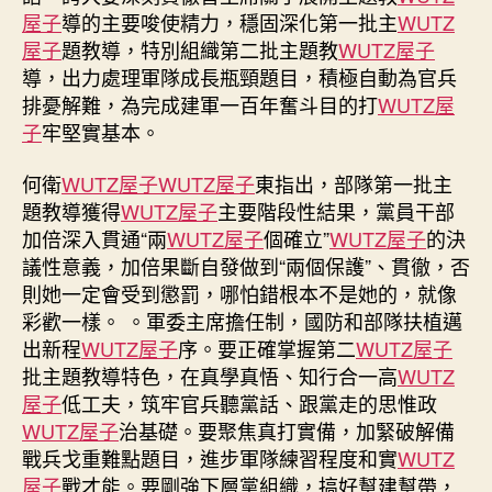
主
屋子
導的主要唆使精力，穩固深化第一批主
WUTZ
義
屋子
題教導，特別組織第二批主題教
WUTZ屋子
思
導，出力處理軍隊成長瓶頸題目，積極自動為官兵
惟
排憂解難，為完成建軍一百年奮斗目的打
WUTZ屋
主
子
牢堅實基本。
題
教
何衛
WUTZ屋子
WUTZ屋子
東指出，部隊第一批主
導
第
題教導獲得
WUTZ屋子
主要階段性結果，黨員干部
一
加倍深入貫通“兩
WUTZ屋子
個確立”
WUTZ屋子
的決
批
議性意義，加倍果斷自發做到“兩個保護”、貫徹，否
總
則她一定會受到懲罰，哪怕錯根本不是她的，就像
結
彩歡一樣。 。軍委主席擔任制，國防和部隊扶植邁
暨
出新程
WUTZ屋子
序。要正確掌握第二
WUTZ屋子
第
批主題教導特色，在真學真悟、知行合一高
WUTZ
二
屋子
低工夫，筑牢官兵聽黨話、跟黨走的思惟政
批
安
WUTZ屋子
治基礎。要聚焦真打實備，加緊破解備
排
戰兵戈重難點題目，進步軍隊練習程度和實
WUTZ
會
屋子
戰才能。要剛強下層黨組織，搞好幫建幫帶，