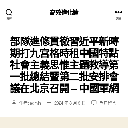
高效進化論
搜尋
選單
部隊進修貫徹習近平新時
期打九宮格時租中國特點
社會主義思惟主題教導第
一批總結暨第二批安排會
議在北京召開 – 中國軍網
在
作者:
admin
2024 年 8 月 3 日
尚無留言
文
文
〈部
章
章
隊
作
發
進
者
佈
修