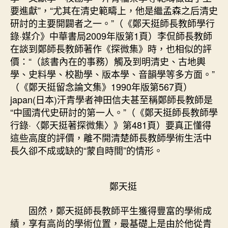
要進獻”，“尤其在清史範疇上，他是繼孟森之后清史
研討的主要開闢者之一。”（《鄭天挺師長教師學行
錄·媒介》中華書局2009年版第1頁）李侃師長教師
在談到鄭師長教師著作《探微集》時，也相似的評
價：“（該書內在的事務）觸及到明清史、古地輿
學、史料學、校勘學、版本學、音韻學等多方面。”
（《鄭天挺留念論文集》1990年版第567頁）
japan(日本)汗青學者神田信夫甚至稱鄭師長教師是
“中國清代史研討的第一人。”（《鄭天挺師長教師學
行錄·〈鄭天挺著探微集〉》第481頁）要真正懂得
這些高度的評價，離不開清楚師長教師學術生活中
長久卻不成或缺的“蒙自時間”的情形。
鄭天挺
固然，鄭天挺師長教師平生獲得豐富的學術成
績，享有高尚的學術位置，最基礎上是由於他從青