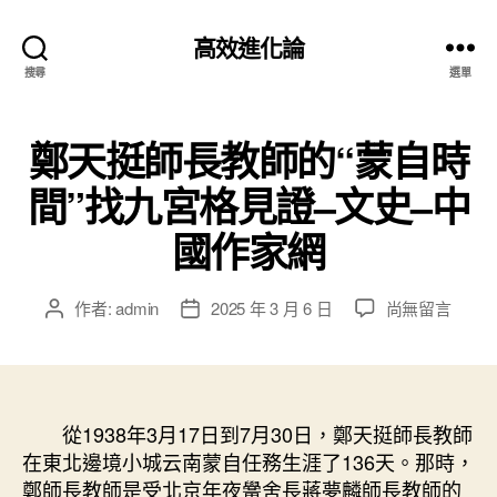
高效進化論
搜尋
選單
鄭天挺師長教師的“蒙自時
間”找九宮格見證–文史–中
國作家網
在
作者:
admin
2025 年 3 月 6 日
尚無留言
文
文
〈鄭
章
章
天
作
發
挺
者
佈
師
日
長
從1938年3月17日到7月30日，鄭天挺師長教師
期
教
在東北邊境小城云南蒙自任務生涯了136天。那時，
師
鄭師長教師是受北京年夜黌舍長蔣夢麟師長教師的