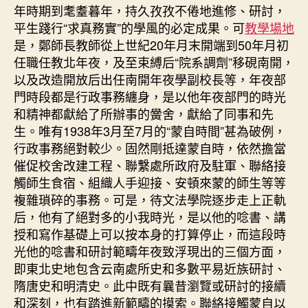
年時期到耄耋暮年，持久孜孜不倦地進修、研討，
平生踐行“求真務實”的學風的必定成果。可
教學場地
是，鄭師長教師從上世紀20年月末開端到50年月初
任職任教北年夜，及至束縛后“院系調劑”移硯南開，
以及改造開放后出任南開年夜學副校長等，年夜部
門時段都是行政事務纏身，是以他年夜部門的時光
和精神都獻給了所辦事的黌舍，獻給了同事和先
生。唯有1938年3月至7月的“蒙自時間”甚為破例，
行政事務絕對較少。固然剛抵達蒙自時，依然擔當
催促校舍改建工程、聯繫處所政府及駐軍、聯絡接
觸師生食宿、組織人手迎接、安頓來蒙的師生等等
複雜瑣碎的事務。可是，待文法學院逐步走上正軌
后，他有了絕對多的小我時光，是以他的唸書、講
授和寫作基礎上可以按本身的打算停止，而這段時
光他的唸書和研討範疇年夜致浮現出的三個方面，
即東北史地包含云南處所史和多數平易近族研討、
隋唐史和明清史。此中既有曩昔瀏覽或研討的接續
和深刻，也有踏進新範疇的摸索。聯絡接觸蒙自以