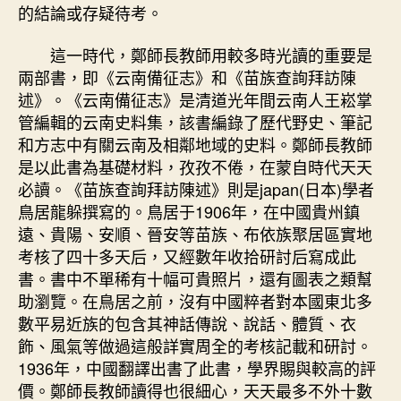
的結論或存疑待考。
這一時代，鄭師長教師用較多時光讀的重要是
兩部書，即《云南備征志》和《苗族查詢拜訪陳
述》。《云南備征志》是清道光年間云南人王崧掌
管編輯的云南史料集，該書編錄了歷代野史、筆記
和方志中有關云南及相鄰地域的史料。鄭師長教師
是以此書為基礎材料，孜孜不倦，在蒙自時代天天
必讀。《苗族查詢拜訪陳述》則是japan(日本)學者
鳥居龍躲撰寫的。鳥居于1906年，在中國貴州鎮
遠、貴陽、安順、晉安等苗族、布依族聚居區實地
考核了四十多天后，又經數年收拾研討后寫成此
書。書中不單稀有十幅可貴照片，還有圖表之類幫
助瀏覽。在鳥居之前，沒有中國粹者對本國東北多
數平易近族的包含其神話傳說、說話、體質、衣
飾、風氣等做過這般詳實周全的考核記載和研討。
1936年，中國翻譯出書了此書，學界賜與較高的評
價。鄭師長教師讀得也很細心，天天最多不外十數