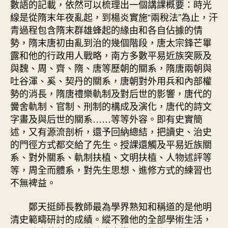
數語的記載，依然可以梳理出一個講課概要：時光
線是從隋末年夜亂起，到楊炎實施“兩稅法”為止，汗
青過程包含隋末群雄蜂起的緣由和各自佔據的情
勢，隋末唐初由亂到治的幾個階段，唐太宗鋒芒畢
露和他的行政用人戰略，南方多數平易近族突厥及
與魏、周、齊、隋、唐等歷朝的關系，隋唐兩朝與
吐谷渾、奚、契丹的關系，唐朝對外用兵和內部權
勢的消長，隋唐禮樂軌制及對后世的影響，唐代的
黌舍軌制、官制、刑制的構成及演化，唐代的詩文
字畫及與后世的關系……等等外容。即有史實簡
述，又有源流剖析，還予回納總結，把讀史、治史
的門徑方式都交給了先生。授課還觸及平易近族關
系、對外關系、軌制扶植、文明扶植、人物述評等
等，周全而體系，對先生思想、進修方式的練習也
不無裨益。
鄭天挺師長教師最為學界熟知和稱道的是他明
清史範疇研討的成績。縱不雅他的全部學術生活，