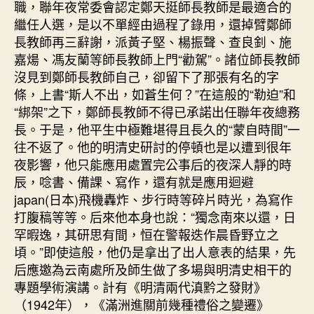
職，聯年夜常委會認定鄭天挺師長教師是最適合的
繼任人選，是以不單經由過程了錄用，還掉臂鄭師
長教師再三辭謝，派黃子堅、楊振聲、查良釗、施
嘉煬、馮友蘭等師長教師上門“勸駕”。諸位師長教師
沒見到鄭師長教師自己，卻留下了那張有名的字
條，上書“斯人不出，如蒼生何？”在這般的“勒迫”和
“綁架”之下，鄭師長教師不得已承諾出任聯年夜總務
長。于是，他平生中極難堪得且長久的“蒙自時間”一
往不返了。他的明清史研討的停頓也是以遭到很年
夜影響，他只能應用處置完公事后的夜深人靜的時
辰，唸書、備課、寫作，還有就是應用迴避
japan(日本)飛機轟炸、步行時等碎片時光，為寫作
打腹稿等等。后來他本身也說：“獨念南來以還，日
罕暇逸，其研思有間，恒在警報迭作晨昏野立之
頃。”即使這般，他仍是拿出了出人意表的結果，先
后應邀為云南處所及師生做了多場與明清史相干的
專題學術演講。計有《明清兩代滇黔之發財》
（1942年），《滿洲進關前幾種禮俗之變遷》