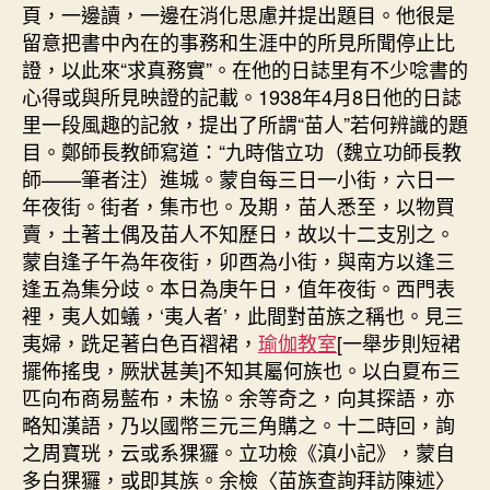
頁，一邊讀，一邊在消化思慮并提出題目。他很是
留意把書中內在的事務和生涯中的所見所聞停止比
證，以此來“求真務實”。在他的日誌里有不少唸書的
心得或與所見映證的記載。1938年4月8日他的日誌
里一段風趣的記敘，提出了所謂“苗人”若何辨識的題
目。鄭師長教師寫道：“九時偕立功（魏立功師長教
師——筆者注）進城。蒙自每三日一小街，六日一
年夜街。街者，集市也。及期，苗人悉至，以物買
賣，土著土偶及苗人不知歷日，故以十二支別之。
蒙自逢子午為年夜街，卯酉為小街，與南方以逢三
逢五為集分歧。本日為庚午日，值年夜街。西門表
裡，夷人如蟻，‘夷人者’，此間對苗族之稱也。見三
夷婦，跣足著白色百褶裙，
瑜伽教室
[一舉步則短裙
擺佈搖曳，厥狀甚美]不知其屬何族也。以白夏布三
匹向布商易藍布，未協。余等奇之，向其探語，亦
略知漢語，乃以國幣三元三角購之。十二時回，詢
之周寶珖，云或系猓玀。立功檢《滇小記》，蒙自
多白猓玀，或即其族。余檢〈苗族查詢拜訪陳述〉