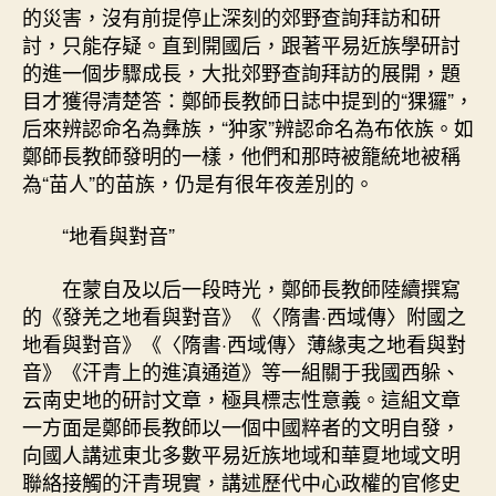
的災害，沒有前提停止深刻的郊野查詢拜訪和研
討，只能存疑。直到開國后，跟著平易近族學研討
的進一個步驟成長，大批郊野查詢拜訪的展開，題
目才獲得清楚答：鄭師長教師日誌中提到的“猓玀”，
后來辨認命名為彝族，“狆家”辨認命名為布依族。如
鄭師長教師發明的一樣，他們和那時被籠統地被稱
為“苗人”的苗族，仍是有很年夜差別的。
“地看與對音”
在蒙自及以后一段時光，鄭師長教師陸續撰寫
的《發羌之地看與對音》《〈隋書·西域傳〉附國之
地看與對音》《〈隋書·西域傳〉薄緣夷之地看與對
音》《汗青上的進滇通道》等一組關于我國西躲、
云南史地的研討文章，極具標志性意義。這組文章
一方面是鄭師長教師以一個中國粹者的文明自發，
向國人講述東北多數平易近族地域和華夏地域文明
聯絡接觸的汗青現實，講述歷代中心政權的官修史