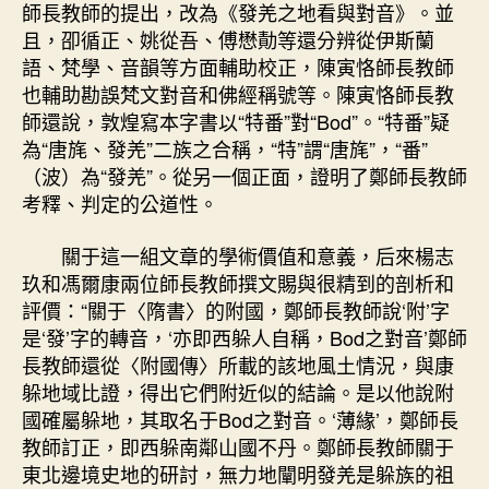
師長教師的提出，改為《發羌之地看與對音》。並
且，卲循正、姚從吾、傅懋勣等還分辨從伊斯蘭
語、梵學、音韻等方面輔助校正，陳寅恪師長教師
也輔助勘誤梵文對音和佛經稱號等。陳寅恪師長教
師還說，敦煌寫本字書以“特番”對“Bod”。“特番”疑
為“唐旄、發羌”二族之合稱，“特”謂“唐旄”，“番”
（波）為“發羌”。從另一個正面，證明了鄭師長教師
考釋、判定的公道性。
關于這一組文章的學術價值和意義，后來楊志
玖和馮爾康兩位師長教師撰文賜與很精到的剖析和
評價：“關于〈隋書〉的附國，鄭師長教師說‘附’字
是‘發’字的轉音，‘亦即西躲人自稱，Bod之對音’鄭師
長教師還從〈附國傳〉所載的該地風土情況，與康
躲地域比證，得出它們附近似的結論。是以他說附
國確屬躲地，其取名于Bod之對音。‘薄緣’，鄭師長
教師訂正，即西躲南鄰山國不丹。鄭師長教師關于
東北邊境史地的研討，無力地闡明發羌是躲族的祖