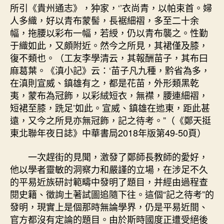
所引《貴州通志》，狆家，‘’衣尚青，以帕束首。婦
人多織，好以青布蒙髻，長裾細褶，多至二十余
幅，拖腰以彩布一幅，若綬，仍以青布襲之。性勤
于織如此，又頗附近。然今之所見，其裙僅及膝，
復不類也。（工友李學清云，其報酬苗子，其布曰
麻葛葉。《滇小記》云：‘苗子凡九種，黔省為多，
在滇則宣威、鎮雄有之，都是花苗，外形類黑乾
夷，蒙布為冠飾，以彩絨短衣，無襟，腰連細褶，
短裙至膝，跣足’如此。宣威、鎮雄在迆東，距此甚
遠，又今之所見亦無冠飾，記之待考。”（《鄭天挺
東北聯年夜日誌》中華書局2018年版第49-50頁）
一次趕街的見聞，激發了鄭師長教師的愛好，
他以學者靈敏的洞察力和嚴謹的立場，在涉足不久
的平易近族研討範疇中發明了題目，并經由過程查
閱史籍、徵詢土著試圖追隨下往。這個“記之待考”的
發明，現實上是個那時無論學界，仍是平易近間、
官方都沒有定論的題目。由於斯時國度正遭受絕後