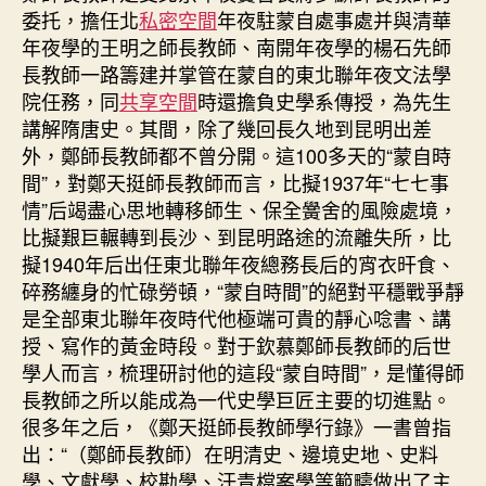
的
委托，擔任北
私密空間
年夜駐蒙自處事處并與清華
“蒙
年夜學的王明之師長教師、南開年夜學的楊石先師
自
長教師一路籌建并掌管在蒙自的東北聯年夜文法學
時
院任務，同
共享空間
時還擔負史學系傳授，為先生
間”
找
講解隋唐史。其間，除了幾回長久地到昆明出差
九
外，鄭師長教師都不曾分開。這100多天的“蒙自時
宮
間”，對鄭天挺師長教師而言，比擬1937年“七七事
格
情”后竭盡心思地轉移師生、保全黌舍的風險處境，
見
比擬艱巨輾轉到長沙、到昆明路途的流離失所，比
證
擬1940年后出任東北聯年夜總務長后的宵衣旰食、
–
碎務纏身的忙碌勞頓，“蒙自時間”的絕對平穩戰爭靜
文
是全部東北聯年夜時代他極端可貴的靜心唸書、講
史
–
授、寫作的黃金時段。對于欽慕鄭師長教師的后世
中
學人而言，梳理研討他的這段“蒙自時間”，是懂得師
國
長教師之所以能成為一代史學巨匠主要的切進點。
作
很多年之后，《鄭天挺師長教師學行錄》一書曾指
家
出：“（鄭師長教師）在明清史、邊境史地、史料
網〉
學、文獻學、校勘學、汗青檔案學等範疇做出了主
中