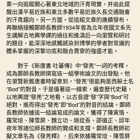
乘一向追蹤關心著東北地域的汗青現實，并由此提
醒出漢平易近族和東北多數平易近族久長交通融會
的汗青趨向。另一方面，從這組文章的連續發布，
再聯絡接觸鄭師長教師1934年曾為北年夜國文系先
生講解古地輿學課的過往和進滇后一向瀏覽和研討
的題目，能深深地感觸感染到博學的學者對常識的
體系掌握的深摯功底和融合貫穿的強盛才能。
對于《新唐書·吐蕃傳》中“發羌”一詞的考釋，
成為鄭師長教師撰寫這一組學術論文的出發點。他
在瀏覽新舊唐書時留意到，“發羌”很能夠是西躲土名
“Bod”的對音。于是循著這一線索，遍查歷代史籍，
以地輿證“發羌”之地看，以古音證“發”字與“Bod”可
絕對，進而得出“發羌”即“Bod”的對音的結論。鄭師
長教師依據這一結論寫成的論文，獲得了陳寅恪、
羅常培、陳雪屏、魏立功、姚從吾、邵循正、邱年
夜年等諸位師長教師的贊成和支撐。鄭師長教師初
擬文章名為《發羌釋》，后來依據羅常培、陳雪屏