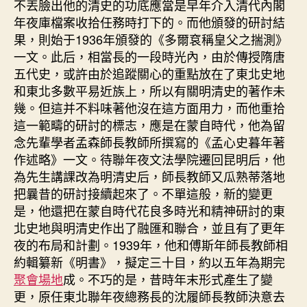
不丟臉出他的清史的功底應當是早年介入清代內閣
年夜庫檔案收拾任務時打下的。而他頒發的研討結
果，則始于1936年頒發的《多爾袞稱皇父之揣測》
一文。此后，相當長的一段時光內，由於傳授隋唐
五代史，或許由於追蹤關心的重點放在了東北史地
和東北多數平易近族上，所以有關明清史的著作未
幾。但這并不料味著他沒在這方面用力，而他重拾
這一範疇的研討的標志，應是在蒙自時代，他為留
念先輩學者孟森師長教師所撰寫的《孟心史暮年著
作述略》一文。待聯年夜文法學院遷回昆明后，他
為先生講課改為明清史后，師長教師又瓜熟蒂落地
把曩昔的研討接續起來了。不單這般，新的變更
是，他還把在蒙自時代花良多時光和精神研討的東
北史地與明清史作出了融匯和聯合，並且有了更年
夜的布局和計劃。1939年，他和傅斯年師長教師相
約輯纂新《明書》，擬定三十目，約以五年為期完
聚會場地
成。不巧的是，昔時年末形式產生了變
更，原任東北聯年夜總務長的沈履師長教師決意去