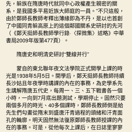
先，躲族在隋唐時代就同中心政權產生親密的關
系，是我國多平易近族大師庭的一員。”不只這般，
由於鄭師長教師考釋出薄緣即為不丹，是以也首創
了中國同青躲高原上的這個鄰國關系史研討的先河
（《鄭天挺師長教師學行錄·〈探微集〉述略》中華
書局2009年版第477頁）。
隋唐史和明清史研討“雙線并行”
蒙自的東北聯年夜文法學院正式開學上課的時
光是1938年5月5日。開學后，鄭天挺師長教師持續
長沙姑且年夜學時講課的內在的事務，為史學系先
生講解隋唐五代史，每周一、三、五下戰書各一個
小時，一向到7月底出題測試，學期停止。固然只要
兩個多月的時光、40多個課時，鄭師長教師倒是給
先生們勾畫從隋末到盛唐汗青過程的頭緒和汗青面
孔的輪廓。明天固然無法復原鄭師長教師授課的內
在的事務。可是，從他每次上課后，在日誌里寥寥