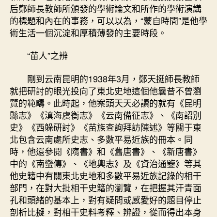
后鄭師長教師所頒發的學術論文和所作的學術演講
的標題和內在的事務，可以以為，“蒙自時間”是他學
術生活一個沉淀和厚積薄發的主要時段。
“苗人”之辨
剛到云南昆明的1938年3月，鄭天挺師長教師
就把研討的眼光投向了東北史地這個他曩昔不曾瀏
覽的範疇。此時起，他案頭天天必讀的就有《昆明
縣志》《滇海虞衡志》《云南備征志》、《南詔別
史》《西躲研討》《苗族查詢拜訪陳述》等關于東
北包含云南處所史志、多數平易近族的冊本。同
時，他還參閱《隋書》和《舊唐書》、《新唐書》
中的《南蠻傳》、《地輿志》及《資治通鑒》等其
他史籍中有關東北史地和多數平易近族記錄的相干
部門，在對大批相干史籍的瀏覽，在把握其汗青面
孔和頭緒的基本上，對有疑問或感愛好的題目停止
剖析比擬，對相干史料考釋、辨證，從而得出本身