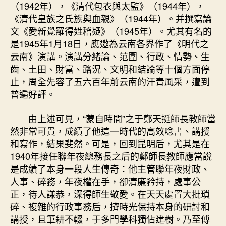
（1942年），《清代包衣與太監》（1944年），
《清代皇族之氏族與血親》（1944年）。并撰寫論
文《愛新覺羅得姓稽疑》（1945年）。尤其有名的
是1945年1月18日，應邀為云南各界作了《明代之
云南》演講。演講分緒論、范圍、行政、情勢、生
齒、土田、財富、路況、文明和結論等十個方面停
止，周全先容了五六百年前云南的汗青風采，遭到
普遍好評。
由上述可見，“蒙自時間”之于鄭天挺師長教師當
然非常可貴，成績了他這一時代的高效唸書、講授
和寫作，結果斐然。可是，回到昆明后，尤其是在
1940年接任聯年夜總務長之后的鄭師長教師應當說
是成績了本身一段人生傳奇：他主管聯年夜財政、
人事、碎務，年夜權在手，卻清廉矜持，處事公
正，待人謙恭，深得師生敬愛。在天天處置大批瑣
碎、複雜的行政事務后，擠時光保持本身的研討和
講授，且筆耕不輟，于多門學科獨佔建樹。乃至傅